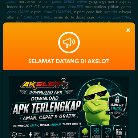
joker
merupakan pilihan
game GAME online
yang digemari masyarat
Indonesia. AKSLOT sebagai
agen GAME88
memberikan pilihan game
game GAME
seperti
GAME GAME88
, seperti pada link
gwc388
sebagai
alternatif
GAME88 GAME
, selain itu terdapat juga
joker777
,
joker1788
,
joker8868
,
joker888
,
joker688
,
joker GAME
sebagai link alternatif
joker
gaming
GAME.
GAME88 game
sebagai
agen GAME88 terpercaya
×
menyediakan
GAME game joker
.
GAME88 online
berjalan selama 24 jam
setiap harinya, sehingga
AKSLOT GAME online
sebagai
agen GAME
GAME88
juga online 24 jam pada game
GAME88 casino
.
DAFTAR GAME88
⋆
AKUN
SELAMAT DATANG DI AKSLOT
GAME ONLINE JOKER123
GAME
daftar GAME88
di AKSLOT
situs online GAME
untuk akun
GAME88
bisa
Anda lakukan pada menu
daftar GAME88 GAME
yang ada diatas kanan
pada situs
daftar joker gaming
ini.
situs GAME88
telah berkerja sama
dengan
ak GAME GAME online
menyediakan
game joker
.
daftar akun
joker gaming
harus Anda lengkapi agar
situs GAME88
dapat memberikan
Anda
userid GAME88
disaat Anda
daftar joker123
di
www joker123
sebagai situs alternatif
login joker123
.
GAME88 daftar
akun GAME online
dengan proses yang cepat dapat Anda terima sesaat setelah
daftar
joker777
selesai Anda isikan datanya dengan lengkap.
GAME88 daftar
hanya membutuhkan waktu beberapa menit untuk pengisian form
daftar