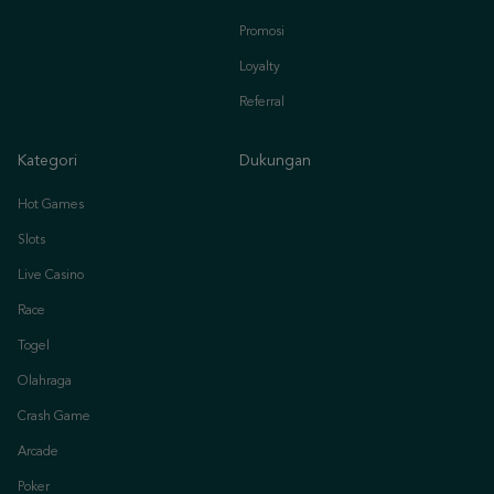
Promosi
Loyalty
Referral
Kategori
Dukungan
Hot Games
Slots
Live Casino
Race
Togel
Olahraga
Crash Game
Arcade
Poker