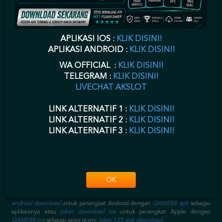
joker888
disitus
joker 123
atau
GAME88
sebagai
joker game
terpercaya.
GAME88 online
,
joker888
,
joker123
,
jokergaming
,
joker1788
,
joker8868
,
joker777
,
joker688
sebagai alternatif
joker GAME
pada situs AKSLOT
joker
gaming
.
APLIKASI IOS :
KLIK DISINI!
DOWNLOAD GAME88 APK
APLIKASI ANDROID :
KLIK DISINI!
GAME GAME88 LOGIN
WA OFFICIAL :
KLIK DISINI!
TELEGRAM :
KLIK DISINI!
VERSI TERBARU
LIVECHAT AKSLOT
joker download
Setelah Anda melakukan
pendaftaran akun GAME88
di
LINK ALTERNATIF 1 :
KLIK DISINI!
AKSLOT, maka selanjutnya Anda dapat melakukan
download GAME88
apk,
aplikasi
GAME88 apk
android AKSLOT ini mendukung Anda dalam
LINK ALTERNATIF 2 :
KLIK DISINI!
bermain melalui perangkat mobile smartphone Anda. Baik melalui PC atau
LINK ALTERNATIF 3 :
KLIK DISINI!
mobile dimana saja dan kapan saja dapat Anda mainkan semua game yang
ada di GAME AKSLOT ini.
GAME88 download
dapat Anda
download
aplikasi joker 123
melalui Android dan IOS.
GAME88 download apk
bisa
langsung diinstal setelah Anda
download aplikasi GAME88
nya.
download
joker 123
lebih baik segera Anda download setelah
daftar akun GAME88
sehingga lebih memudahkan Anda untuk
login GAME88
.
download
OK
GAME88
ini terletak pada menu daftar
GAME88 apk download
yang ada
pada kanan menu utama pada situs
AKSLOT GAME online
ini.
GAME88
android download
untuk perangkat Android dengan
GAME88 apk
sebagai
aplikasinya atau
joker download ios
untuk perangkat Apple dengan
GAME88 ios
sebagai apps resmi
joker 123 apk download
.