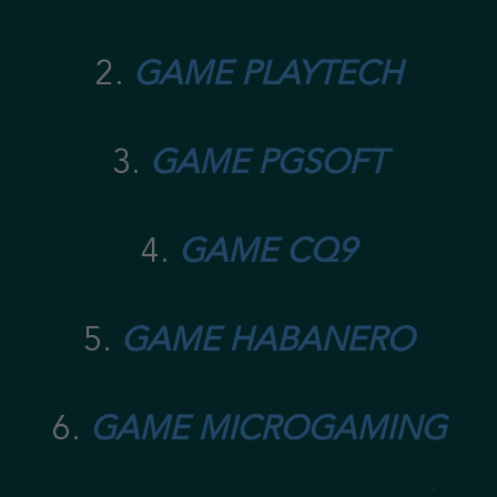
2.
GAME PLAYTECH
3.
GAME PGSOFT
4.
GAME CQ9
5.
GAME HABANERO
6.
GAME MICROGAMING