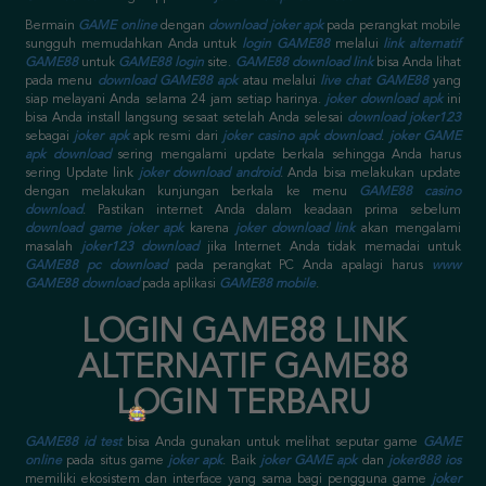
Bermain
GAME online
dengan
download joker apk
pada perangkat mobile
sungguh memudahkan Anda untuk
login GAME88
melalui
link alternatif
GAME88
untuk
GAME88 login
site.
GAME88 download link
bisa Anda lihat
pada menu
download GAME88 apk
atau melalui
live chat GAME88
yang
siap melayani Anda selama 24 jam setiap harinya.
joker download apk
ini
bisa Anda install langsung sesaat setelah Anda selesai
download joker123
sebagai
joker apk
apk resmi dari
joker casino apk download
.
joker GAME
apk download
sering mengalami update berkala sehingga Anda harus
sering Update link
joker download android
. Anda bisa melakukan update
dengan melakukan kunjungan berkala ke menu
GAME88 casino
download
. Pastikan internet Anda dalam keadaan prima sebelum
download game joker apk
karena
joker download link
akan mengalami
masalah
joker123 download
jika Internet Anda tidak memadai untuk
GAME88 pc download
pada perangkat PC Anda apalagi harus
www
GAME88 download
pada aplikasi
GAME88 mobile
.
LOGIN GAME88 LINK
ALTERNATIF GAME88
LOGIN TERBARU
GAME88 id test
bisa Anda gunakan untuk melihat seputar game
GAME
online
pada situs game
joker apk
. Baik
joker GAME apk
dan
joker888 ios
memiliki ekosistem dan interface yang sama bagi pengguna game
joker