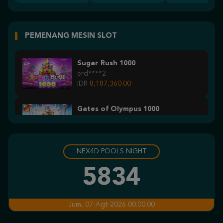
PEMENANG MESIN SLOT
Sugar Rush 1000
erd****2
IDR
8,187,360.00
Gates of Olympus 1000
yu****3
IDR
1,225,100.00
NEX4D POOLS NIGHT
Gates of Gatot Kaca Super
Scatter
5834
n****e
IDR
1,183,500.00
Jum, 07-Agt-2026 00.00.00
Starlight Princess Super Scatter
n****e