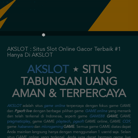
AKSLOT : Situs Slot Online Gacor Terbaik #1
Hanya Di AKSLOT
AKSLOT
⋆
SITUS
TABUNGAN UANG
AMAN & TERPERCAYA
AKSLOT
adalah situs
game online
terpercaya dengan fokus game GAME
dan
Pgsoft live
dengan berbagai pilihan game
GAME online
yang menarik
dan telah terkenal di Indonesia, seperti game
GAME88
GAME
, GAME
pragmaticplay
, game GAME
playtech
,
pgsoft
GAME online
, GAME
CQ9
,
game
habanero
dan
microgaming
GAME
. Semua game GAME diatas dapat
Anda mainkan langsung hanya dengan menggunakan 1 userid saja.
Selain
situs GAME online yang terkenal, Anda juga dapat bermain game live