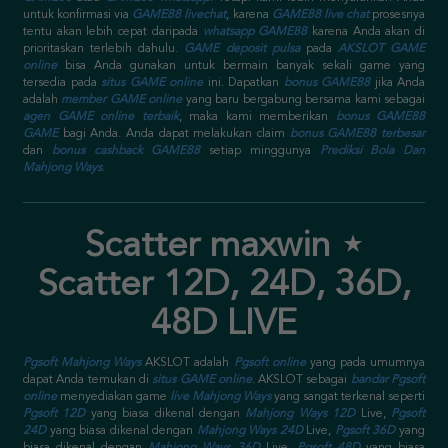
untuk konfirmasi via
GAME88 livechat
, karena
GAME88 live chat
prosesnya
tentu akan lebih cepat daripada
whatsapp GAME88
karena Anda akan di
prioritaskan terlebih dahulu.
GAME deposit pulsa
pada
AKSLOT GAME
online
bisa Anda gunakan untuk bermain banyak sekali game yang
tersedia pada
situs GAME online
ini. Dapatkan
bonus GAME88
jika Anda
adalah
member GAME online
yang baru bergabung bersama kami sebagai
agen GAME online terbaik
, maka kami memberikan
bonus GAME88
GAME
bagi Anda. Anda dapat melakukan claim
bonus GAME88 terbesar
dan
bonus cashback GAME88
setiap minggunya
Prediksi Bola Dan
Mahjong Ways
.
Scatter maxwin ⋆
Scatter 12D, 24D, 36D,
48D LIVE
Pgsoft Mahjong Ways
AKSLOT adalah
Pgsoft online
yang pada umumnya
dapat Anda temukan di
situs GAME online
. AKSLOT sebagai
bandar Pgsoft
online
menyediakan game
live Mahjong Ways
yang sangat terkenal seperti
Pgsoft 12D
yang biasa dikenal dengan
Mahjong Ways 12D
Live,
Pgsoft
24D
yang biasa dikenal dengan
Mahjong Ways 24D
Live,
Pgsoft 36D
yang
biasa dikenal dengan
Mahjong Ways 36D
Live,
Pgsoft 48D
yang biasa