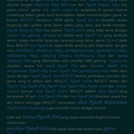
dikenal dengan
Mahjong Ways 48D
Live dan
Pgsoft Dragon Tiger
live
casino online. game
live casino online
ini sangatlah di gemari karena
mudahnya dalam game serta kemudahan dalam memenangkan game ini
karena
AKSLOT
menjamin 100% game
Pgsoft live
ini disiarkan secara
langsung dan update serta dalam waktu yang sama saat Anda mainkan.
Pgsoft Mahjong Ways
merupakan
Pgsoft online
yang tidak sama dengan
Scatter
hkb gaming
.
dindong
ini adalah versi
Pgsoft live
yang berbeda
server, tetapi memiliki keseruan bermain yang sama. game
Pg soft
pada
situs AKSLOT
live Pgsoft
ini dapat Anda sanding dan tidak kalah dengan
situs
ANGKAjitu
,
8Mahjong Ways
,
rgoMahjong Ways
,
jayaMahjong Ways
,
afaMahjong Ways
,
Mahjong Wayscc
,
broMahjong Ways
dan
eyang
Mahjong Ways
yang dikeluarkan oleh provider HKB gaming.
ingdong
ini
disiarkan secara live
result Pgsoft 24d
atau
keluaran Pgsoft 24d
,
pengeluaran Pgsoft 24d
,
result Pgsoft 36d jayaMahjong Ways
tidak akan
sama dengan
result Pgsoft 36d AKSLOT
karena perbedaan provider dari
game yang di adopsi oleh AKSLOT.
Pgsoft online
AKSLOT terdiri dari
Pgsoft 12d
,
Pgsoft 24d
,
Pgsoft 36d
,
Pgsoft 48d
,
Pgsoft sicbo
dan
Scatter
maxwin
lainnya.
situs Pgsoft online
AKSLOT adalah
situs Pgsoft
yang
beroperasi 24 jam.
live Pgsoft 24d
dan
live Pgsoft 36d
disiarkan secara live
situs Pgsoft terpercaya
dan terkini sehingga AKSLOT merupakan
.
Pgsoft online terpercaya
juga memiliki ciri-ciri sebagai berikut :
rumus Pgsoft 36d
tidak ada
yang dapat menebak Angka keluaran
selanjutnya.
prediksi Pgsoft 36d
game
tidak dapat dilakukan karena bola