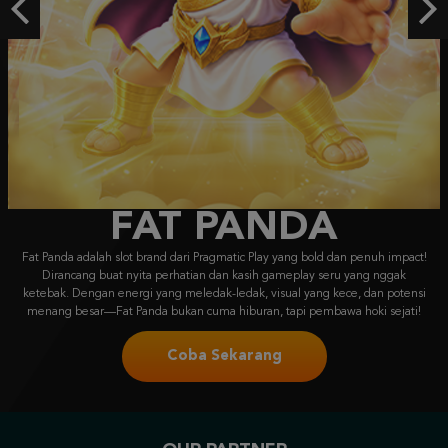
Starlight Princess Super Scatter
Previous
Ne
n****e
IDR
859,500.00
Starlight Princess Super Scatter
n****e
IDR
809,000.00
FAT PANDA
Fat Panda adalah slot brand dari Pragmatic Play yang bold dan penuh impact!
Dirancang buat nyita perhatian dan kasih gameplay seru yang nggak
ketebak. Dengan energi yang meledak-ledak, visual yang kece, dan potensi
menang besar—Fat Panda bukan cuma hiburan, tapi pembawa hoki sejati!
Coba Sekarang