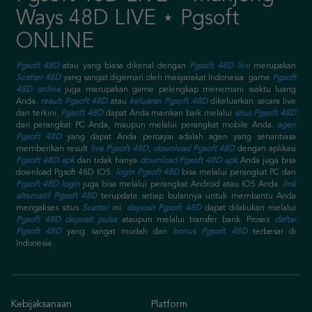
Ways 48D LIVE ⋆ Pgsoft
ONLINE
Pgsoft 48D
atau yang biasa dikenal dengan
Pgsoft 48D live
merupakan
Scatter 48D
yang sangat digemari oleh masyarakat Indonesia. game
Pgsoft
48D online
juga merupakan game pelengkap menemani waktu luang
Anda.
result Pgsoft 48D
atau
keluaran Pgsoft 48D
dikeluarkan secara live
dan terkini.
Pgsoft 48D
dapat Anda mainkan baik melalui
situs Pgsoft 48D
dari perangkat PC Anda, maupun melalui perangkat mobile Anda.
agen
Pgsoft 48D
yang dapat Anda percayai adalah agen yang senantiasa
memberikan result
live Pgsoft 48D
,
download Pgsoft 48D
dengan aplikasi
Pgsoft 48D apk
dan tidak hanya
download Pgsoft 48D apk
Anda juga bisa
download Pgsoft 48D IOS.
login Pgsoft 48D
bisa melalui perangkat PC dan
Pgsoft 48D login
juga bisa melalui perangkat Android atau IOS Anda.
link
alternatif Pgsoft 48D
terupdate setiap bulannya untuk membantu Anda
mengakses situs
Scatter
ini.
deposit Pgsoft 48D
dapat dilakukan melalui
Pgsoft 48D deposit pulsa
ataupun melalui transfer bank. Proses
daftar
Pgsoft 48D
yang sangat mudah dan
bonus Pgsoft 48D
terbesar di
Indonesia.
Kebijaksanaan
Platform