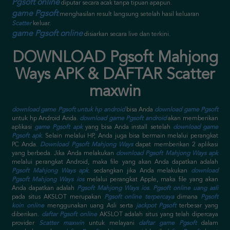
Pgsoft online
diputar secara acak tanpa tipuan apapun.
game Pgsoft
menghasilan result langsung setelah hasil keluaran
Scatter
keluar.
game Pgsoft online
disiarkan secara live dan terkini.
DOWNLOAD Pgsoft Mahjong
Ways APK & DAFTAR Scatter
maxwin
download game Pgsoft untuk hp android
bisa Anda
download game Pgsoft
untuk hp Android Anda.
download game Pgsoft android
akan memberikan
aplikasi
game Pgsoft apk
yang bisa Anda install setelah
download game
Pgsoft apk
. Selain melalui HP, Anda juga bisa bermain melalui perangkat
PC Anda.
Download Pgsoft Mahjong Ways
dapat memberikan 2 aplikasi
yang berbeda. Jika Anda melakukan
download Pgsoft Mahjong Ways apk
melalui perangkat Android, maka file yang akan Anda dapatkan adalah
Pgsoft Mahjong Ways apk
. sedangkan jika Anda melakukan
download
Pgsoft Mahjong Ways ios
melalui perangkat Apple, maka file yang akan
Anda dapatkan adalah
Pgsoft Mahjong Ways ios
.
Pgsoft online uang asli
pada situs AKSLOT merupakan
Pgsoft online terpercaya
dimana
Pgsoft
koin online
menggunakan uang Asli serta
jackpot Pgsoft
terbesar yang
diberikan.
daftar Pgsoft online
AKSLOT adalah situs yang telah dipercaya
provider
Scatter maxwin
untuk melayani
daftar game Pgsoft
dalam