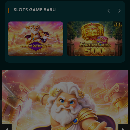
SLOTS GAME BARU
Gates of Gatot Kaca Super
Scatter
n****e
IDR
1,183,500.00
Starlight Princess Super Scatter
n****e
IDR
1,031,550.00
Gates of Olympus 1000
harda****9
IDR
897,350.00
Gates of Gatot Kaca Super
Scatter
n****e
IDR
859,600.00