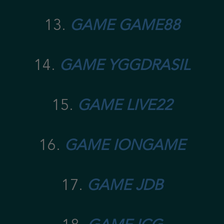
13.
GAME GAME88
14.
GAME YGGDRASIL
15.
GAME LIVE22
❅
16.
GAME IONGAME
17.
GAME JDB