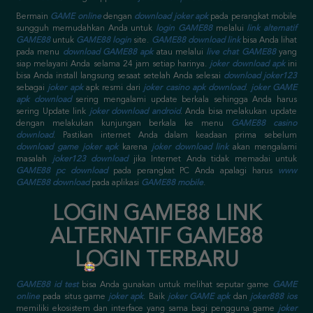
Bermain
GAME online
dengan
download joker apk
pada perangkat mobile
sungguh memudahkan Anda untuk
login GAME88
melalui
link alternatif
GAME88
untuk
GAME88 login
site.
GAME88 download link
bisa Anda lihat
pada menu
download GAME88 apk
atau melalui
live chat GAME88
yang
siap melayani Anda selama 24 jam setiap harinya.
joker download apk
ini
bisa Anda install langsung sesaat setelah Anda selesai
download joker123
sebagai
joker apk
apk resmi dari
joker casino apk download
.
joker GAME
apk download
sering mengalami update berkala sehingga Anda harus
sering Update link
joker download android
. Anda bisa melakukan update
dengan melakukan kunjungan berkala ke menu
GAME88 casino
download
. Pastikan internet Anda dalam keadaan prima sebelum
download game joker apk
karena
joker download link
akan mengalami
masalah
joker123 download
jika Internet Anda tidak memadai untuk
GAME88 pc download
pada perangkat PC Anda apalagi harus
www
GAME88 download
pada aplikasi
GAME88 mobile
.
LOGIN GAME88 LINK
ALTERNATIF GAME88
LOGIN TERBARU
GAME88 id test
bisa Anda gunakan untuk melihat seputar game
GAME
online
pada situs game
joker apk
. Baik
joker GAME apk
dan
joker888 ios
memiliki ekosistem dan interface yang sama bagi pengguna game
joker