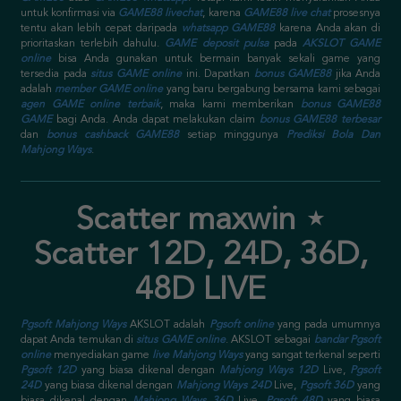
untuk konfirmasi via
GAME88 livechat
, karena
GAME88 live chat
prosesnya
tentu akan lebih cepat daripada
whatsapp GAME88
karena Anda akan di
prioritaskan terlebih dahulu.
GAME deposit pulsa
pada
AKSLOT GAME
online
bisa Anda gunakan untuk bermain banyak sekali game yang
tersedia pada
situs GAME online
ini. Dapatkan
bonus GAME88
jika Anda
adalah
member GAME online
yang baru bergabung bersama kami sebagai
agen GAME online terbaik
, maka kami memberikan
bonus GAME88
GAME
bagi Anda. Anda dapat melakukan claim
bonus GAME88 terbesar
dan
bonus cashback GAME88
setiap minggunya
Prediksi Bola Dan
Mahjong Ways
.
Scatter maxwin ⋆
Scatter 12D, 24D, 36D,
48D LIVE
Pgsoft Mahjong Ways
AKSLOT adalah
Pgsoft online
yang pada umumnya
dapat Anda temukan di
situs GAME online
. AKSLOT sebagai
bandar Pgsoft
online
menyediakan game
live Mahjong Ways
yang sangat terkenal seperti
Pgsoft 12D
yang biasa dikenal dengan
Mahjong Ways 12D
Live,
Pgsoft
24D
yang biasa dikenal dengan
Mahjong Ways 24D
Live,
Pgsoft 36D
yang
biasa dikenal dengan
Mahjong Ways 36D
Live,
Pgsoft 48D
yang biasa