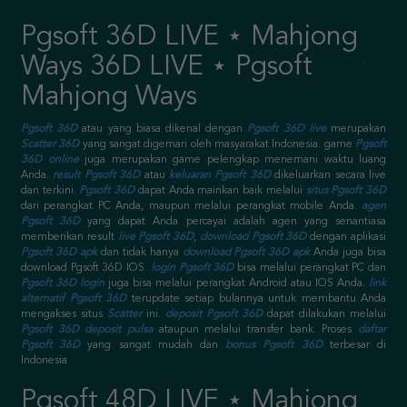
Pgsoft 36D LIVE ⋆ Mahjong
Ways 36D LIVE ⋆ Pgsoft
Mahjong Ways
Pgsoft 36D
atau yang biasa dikenal dengan
Pgsoft 36D live
merupakan
Scatter 36D
yang sangat digemari oleh masyarakat Indonesia. game
Pgsoft
36D online
juga merupakan game pelengkap menemani waktu luang
Anda.
result Pgsoft 36D
atau
keluaran Pgsoft 36D
dikeluarkan secara live
dan terkini.
Pgsoft 36D
dapat Anda mainkan baik melalui
situs Pgsoft 36D
dari perangkat PC Anda, maupun melalui perangkat mobile Anda.
agen
Pgsoft 36D
yang dapat Anda percayai adalah agen yang senantiasa
memberikan result
live Pgsoft 36D
,
download Pgsoft 36D
dengan aplikasi
Pgsoft 36D apk
dan tidak hanya
download Pgsoft 36D apk
Anda juga bisa
download Pgsoft 36D IOS.
login Pgsoft 36D
bisa melalui perangkat PC dan
Pgsoft 36D login
juga bisa melalui perangkat Android atau IOS Anda.
link
alternatif Pgsoft 36D
terupdate setiap bulannya untuk membantu Anda
mengakses situs
Scatter
ini.
deposit Pgsoft 36D
dapat dilakukan melalui
Pgsoft 36D deposit pulsa
ataupun melalui transfer bank. Proses
daftar
Pgsoft 36D
yang sangat mudah dan
bonus Pgsoft 36D
terbesar di
Indonesia
Pgsoft 48D LIVE ⋆ Mahjong