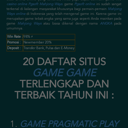
casino online
Pgsoft Mahjong Ways
. game
Pgsoft online
ini sudah sangat
terkenal di kalangan masyarakat khususnya bagi pemain-pemain
Mahjong
Ways online
di Indonesia yang telah mengenal game ini. Karena game ini
merupakan game tebak angka yang sama juga seperti Anda mainkan pada
game
Mahjong Ways
atau biasa dikenal dengan nama
ANGKA
pada
umumnya.
Win Rate :
98% ⚡
Promosi :
Newmember 20%
Deposit :
Transfer Bank, Pulsa dan E-Money
20 DAFTAR SITUS
GAME GAME
TERLENGKAP DAN
TERBAIK TAHUN INI :
1.
GAME PRAGMATIC PLAY