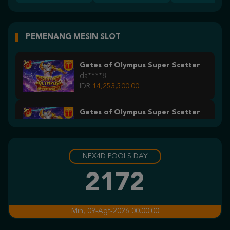
PEMENANG MESIN SLOT
Gates of Olympus Super Scatter
da****8
IDR
14,253,500.00
Gates of Olympus Super Scatter
da****8
IDR
6,281,800.00
NEX4D POOLS DAY
Gates of Gatot Kaca Super
Scatter
2172
n****e
IDR
2,650,500.00
Min, 09-Agt-2026 00.00.00
Gates of Olympus Super Scatter
da****8