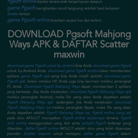
Pgsoft online
diputar secara acak tanpa tipuan apapun.
game Pgsoft
menghasilan result langsung setelah hasil keluaran
Scatter
keluar.
game Pgsoft online
disiarkan secara live dan terkini.
DOWNLOAD Pgsoft Mahjong
Ways APK & DAFTAR Scatter
maxwin
download game Pgsoft untuk hp android
bisa Anda
download game Pgsoft
untuk hp Android Anda.
download game Pgsoft android
akan memberikan
aplikasi
game Pgsoft apk
yang bisa Anda install setelah
download game
Pgsoft apk
. Selain melalui HP, Anda juga bisa bermain melalui perangkat
PC Anda.
Download Pgsoft Mahjong Ways
dapat memberikan 2 aplikasi
yang berbeda. Jika Anda melakukan
download Pgsoft Mahjong Ways apk
melalui perangkat Android, maka file yang akan Anda dapatkan adalah
Pgsoft Mahjong Ways apk
. sedangkan jika Anda melakukan
download
Pgsoft Mahjong Ways ios
melalui perangkat Apple, maka file yang akan
Anda dapatkan adalah
Pgsoft Mahjong Ways ios
.
Pgsoft online uang asli
pada situs AKSLOT merupakan
Pgsoft online terpercaya
dimana
Pgsoft
koin online
menggunakan uang Asli serta
jackpot Pgsoft
terbesar yang
diberikan.
daftar Pgsoft online
AKSLOT adalah situs yang telah dipercaya
provider
Scatter maxwin
untuk melayani
daftar game Pgsoft
dalam