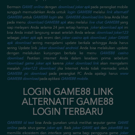
Bermain
GAME online
dengan
download joker apk
pada perangkat mobile
sungguh memudahkan Anda untuk
login GAME88
melalui
link alternatif
GAME88
untuk
GAME88 login
site.
GAME88 download link
bisa Anda lihat
pada menu
download GAME88 apk
atau melalui
live chat GAME88
yang
siap melayani Anda selama 24 jam setiap harinya.
joker download apk
ini
bisa Anda install langsung sesaat setelah Anda selesai
download joker123
sebagai
joker apk
apk resmi dari
joker casino apk download
.
joker GAME
apk download
sering mengalami update berkala sehingga Anda harus
sering Update link
joker download android
. Anda bisa melakukan update
dengan melakukan kunjungan berkala ke menu
GAME88 casino
download
. Pastikan internet Anda dalam keadaan prima sebelum
download game joker apk
karena
joker download link
akan mengalami
masalah
joker123 download
jika Internet Anda tidak memadai untuk
GAME88 pc download
pada perangkat PC Anda apalagi harus
www
GAME88 download
pada aplikasi
GAME88 mobile
.
LOGIN GAME88 LINK
ALTERNATIF GAME88
LOGIN TERBARU
GAME88 id test
bisa Anda gunakan untuk melihat seputar game
GAME
online
pada situs game
joker apk
. Baik
joker GAME apk
dan
joker888 ios
memiliki ekosistem dan interface yang sama bagi pengguna game
joker