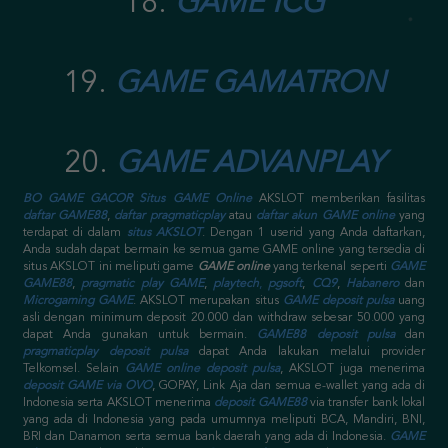
18.
GAME ICG
19.
GAME GAMATRON
20.
GAME ADVANPLAY
BO GAME GACOR
Situs GAME Online
AKSLOT memberikan fasilitas
daftar GAME88
,
daftar pragmaticplay
atau
daftar akun GAME online
yang
terdapat di dalam
situs AKSLOT
. Dengan 1 userid yang Anda daftarkan,
Anda sudah dapat bermain ke semua game GAME online yang tersedia di
situs AKSLOT ini meliputi game
GAME online
yang terkenal seperti
GAME
GAME88
,
pragmatic play GAME
,
playtech
,
pgsoft
,
CQ9
,
Habanero
dan
Microgaming GAME
.
AKSLOT merupakan situs
GAME deposit pulsa
uang
asli dengan minimum deposit 20.000 dan withdraw sebesar 50.000 yang
dapat Anda gunakan untuk bermain.
GAME88 deposit pulsa
dan
pragmaticplay deposit pulsa
dapat Anda lakukan melalui provider
Telkomsel. Selain
GAME online deposit pulsa
, AKSLOT juga menerima
deposit GAME via OVO
, GOPAY, Link Aja dan semua e-wallet yang ada di
Indonesia serta AKSLOT menerima
deposit GAME88
via transfer bank lokal
yang ada di Indonesia yang pada umumnya meliputi BCA, Mandiri, BNI,
BRI dan Danamon serta semua bank daerah yang ada di Indonesia.
GAME