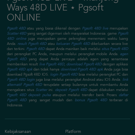
Ways 48D LIVE ⋆ Pgsoft
ONLINE
Pgsoft 48D
atau yang biasa dikenal dengan
Pgsoft 48D live
merupakan
Scatter 48D
yang sangat digemari oleh masyarakat Indonesia. game
Pgsoft
48D online
juga merupakan game pelengkap menemani waktu luang
Anda.
result Pgsoft 48D
atau
keluaran Pgsoft 48D
dikeluarkan secara live
dan terkini.
Pgsoft 48D
dapat Anda mainkan baik melalui
situs Pgsoft 48D
dari perangkat PC Anda, maupun melalui perangkat mobile Anda.
agen
Pgsoft 48D
yang dapat Anda percayai adalah agen yang senantiasa
memberikan result
live Pgsoft 48D
,
download Pgsoft 48D
dengan aplikasi
Pgsoft 48D apk
dan tidak hanya
download Pgsoft 48D apk
Anda juga bisa
download Pgsoft 48D IOS.
login Pgsoft 48D
bisa melalui perangkat PC dan
Pgsoft 48D login
juga bisa melalui perangkat Android atau IOS Anda.
link
alternatif Pgsoft 48D
terupdate setiap bulannya untuk membantu Anda
mengakses situs
Scatter
ini.
deposit Pgsoft 48D
dapat dilakukan melalui
Pgsoft 48D deposit pulsa
ataupun melalui transfer bank. Proses
daftar
Pgsoft 48D
yang sangat mudah dan
bonus Pgsoft 48D
terbesar di
Indonesia.
Kebijaksanaan
Platform