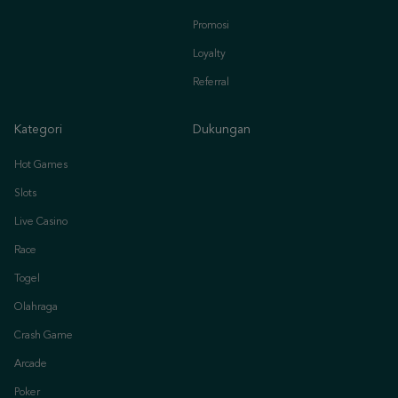
Promosi
Loyalty
Referral
Kategori
Dukungan
Hot Games
Slots
Live Casino
Race
Togel
Olahraga
Crash Game
Arcade
Poker