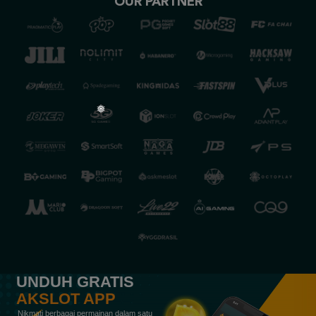
OUR PARTNER
UNDUH GRATIS
AKSLOT APP
Nikmati berbagai permainan dalam satu