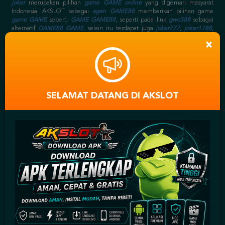
joker
merupakan pilihan
game GAME online
yang digemari masyarat
Indonesia. AKSLOT sebagai
agen GAME88
memberikan pilihan game
game GAME
seperti
GAME GAME88
, seperti pada link
gwc388
sebagai
alternatif
GAME88 GAME
, selain itu terdapat juga
joker777
,
joker1788
,
joker8868
,
joker888
,
joker688
,
joker GAME
sebagai link alternatif
joker
×
gaming
GAME.
GAME88 game
sebagai
agen GAME88 terpercaya
menyediakan
GAME game joker
.
GAME88 online
berjalan selama 24 jam
setiap harinya, sehingga
AKSLOT GAME online
sebagai
agen GAME
GAME88
juga online 24 jam pada game
GAME88 casino
.
DAFTAR GAME88
⋆
AKUN
SELAMAT DATANG DI AKSLOT
GAME ONLINE JOKER123
GAME
daftar GAME88
di AKSLOT
situs online GAME
untuk akun
GAME88
bisa
Anda lakukan pada menu
daftar GAME88 GAME
yang ada diatas kanan
pada situs
daftar joker gaming
ini.
situs GAME88
telah berkerja sama
dengan
ak GAME GAME online
menyediakan
game joker
.
daftar akun
joker gaming
harus Anda lengkapi agar
situs GAME88
dapat memberikan
Anda
userid GAME88
disaat Anda
daftar joker123
di
www joker123
sebagai situs alternatif
login joker123
.
GAME88 daftar
akun GAME online
dengan proses yang cepat dapat Anda terima sesaat setelah
daftar
joker777
selesai Anda isikan datanya dengan lengkap.
GAME88 daftar
hanya membutuhkan waktu beberapa menit untuk pengisian form
daftar