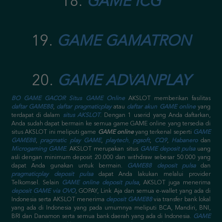
18.
GAME ICG
19.
GAME GAMATRON
20.
GAME ADVANPLAY
BO GAME GACOR
Situs GAME Online
AKSLOT memberikan fasilitas
daftar GAME88
,
daftar pragmaticplay
atau
daftar akun GAME online
yang
terdapat di dalam
situs AKSLOT
. Dengan 1 userid yang Anda daftarkan,
Anda sudah dapat bermain ke semua game GAME online yang tersedia di
situs AKSLOT ini meliputi game
GAME online
yang terkenal seperti
GAME
GAME88
,
pragmatic play GAME
,
playtech
,
pgsoft
,
CQ9
,
Habanero
dan
Microgaming GAME
.
AKSLOT merupakan situs
GAME deposit pulsa
uang
asli dengan minimum deposit 20.000 dan withdraw sebesar 50.000 yang
dapat Anda gunakan untuk bermain.
GAME88 deposit pulsa
dan
pragmaticplay deposit pulsa
dapat Anda lakukan melalui provider
Telkomsel. Selain
GAME online deposit pulsa
, AKSLOT juga menerima
deposit GAME via OVO
, GOPAY, Link Aja dan semua e-wallet yang ada di
Indonesia serta AKSLOT menerima
deposit GAME88
via transfer bank lokal
yang ada di Indonesia yang pada umumnya meliputi BCA, Mandiri, BNI,
BRI dan Danamon serta semua bank daerah yang ada di Indonesia.
GAME