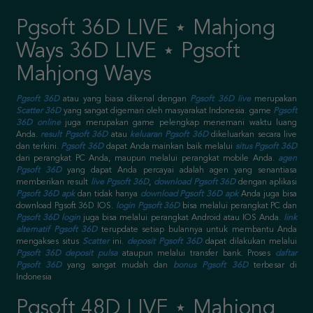
Pgsoft 36D LIVE ⋆ Mahjong
Ways 36D LIVE ⋆ Pgsoft
Mahjong Ways
Pgsoft 36D
atau yang biasa dikenal dengan
Pgsoft 36D live
merupakan
Scatter 36D
yang sangat digemari oleh masyarakat Indonesia. game
Pgsoft
36D online
juga merupakan game pelengkap menemani waktu luang
Anda.
result Pgsoft 36D
atau
keluaran Pgsoft 36D
dikeluarkan secara live
dan terkini.
Pgsoft 36D
dapat Anda mainkan baik melalui
situs Pgsoft 36D
dari perangkat PC Anda, maupun melalui perangkat mobile Anda.
agen
Pgsoft 36D
yang dapat Anda percayai adalah agen yang senantiasa
memberikan result
live Pgsoft 36D
,
download Pgsoft 36D
dengan aplikasi
Pgsoft 36D apk
dan tidak hanya
download Pgsoft 36D apk
Anda juga bisa
download Pgsoft 36D IOS.
login Pgsoft 36D
bisa melalui perangkat PC dan
Pgsoft 36D login
juga bisa melalui perangkat Android atau IOS Anda.
link
alternatif Pgsoft 36D
terupdate setiap bulannya untuk membantu Anda
mengakses situs
Scatter
ini.
deposit Pgsoft 36D
dapat dilakukan melalui
Pgsoft 36D deposit pulsa
ataupun melalui transfer bank. Proses
daftar
Pgsoft 36D
yang sangat mudah dan
bonus Pgsoft 36D
terbesar di
Indonesia
Pgsoft 48D LIVE ⋆ Mahjong