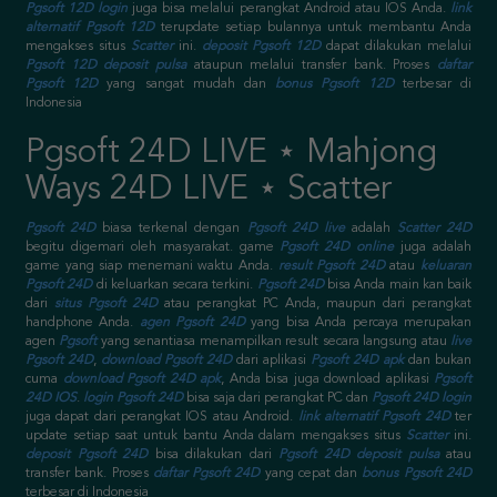
Pgsoft 12D login
juga bisa melalui perangkat Android atau IOS Anda.
link
alternatif Pgsoft 12D
terupdate setiap bulannya untuk membantu Anda
mengakses situs
Scatter
ini.
deposit Pgsoft 12D
dapat dilakukan melalui
Pgsoft 12D deposit pulsa
ataupun melalui transfer bank. Proses
daftar
Pgsoft 12D
yang sangat mudah dan
bonus Pgsoft 12D
terbesar di
Indonesia
Pgsoft 24D LIVE ⋆ Mahjong
Ways 24D LIVE ⋆ Scatter
Pgsoft 24D
biasa terkenal dengan
Pgsoft 24D live
adalah
Scatter 24D
begitu digemari oleh masyarakat. game
Pgsoft 24D online
juga adalah
game yang siap menemani waktu Anda.
result Pgsoft 24D
atau
keluaran
Pgsoft 24D
di keluarkan secara terkini.
Pgsoft 24D
bisa Anda main kan baik
dari
situs Pgsoft 24D
atau perangkat PC Anda, maupun dari perangkat
handphone Anda.
agen Pgsoft 24D
yang bisa Anda percaya merupakan
agen
Pgsoft
yang senantiasa menampilkan result secara langsung atau
live
Pgsoft 24D
,
download Pgsoft 24D
dari aplikasi
Pgsoft 24D apk
dan bukan
cuma
download Pgsoft 24D apk
, Anda bisa juga download aplikasi
Pgsoft
24D IOS
.
login Pgsoft 24D
bisa saja dari perangkat PC dan
Pgsoft 24D login
juga dapat dari perangkat IOS atau Android.
link alternatif Pgsoft 24D
ter
update setiap saat untuk bantu Anda dalam mengakses situs
Scatter
ini.
deposit Pgsoft 24D
bisa dilakukan dari
Pgsoft 24D deposit pulsa
atau
transfer bank. Proses
daftar Pgsoft 24D
yang cepat dan
bonus Pgsoft 24D
terbesar di Indonesia