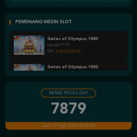
PEMENANG MESIN SLOT
Gates of Olympus 1000
harda****9
IDR
3,467,600.00
Gates of Olympus 1000
ma****0
IDR
2,663,760.00
NEX4D POOLS DAY
Sweet Bonanza 2500
k****5
7879
IDR
1,977,760.00
Gates of Olympus Super Scatter
Jum, 07-Agt-2026 00.00.00
pod****o
IDR
1,727,040.00