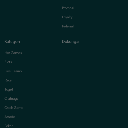
Promosi
Loyalty
Referral
Kategori
Dukungan
Hot Games
Slots
Live Casino
Race
Togel
Olahraga
Crash Game
Arcade
Poker