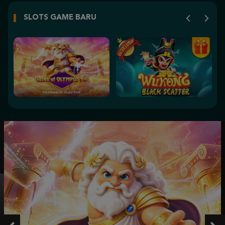
SLOTS GAME BARU
Sugar Rush 1000
erd****2
IDR
2,467,840.00
Gates of Olympus Super Scatter
bo****d
IDR
2,091,520.00
Gates of Olympus Super Scatter
bo****d
IDR
2,018,330.00
Sweet Bonanza 1000
k****5
IDR
1,112,800.00
Sweet Bonanza 2500
k****5