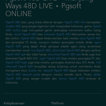
Ways 48D LIVE ⋆ Pgsoft
ONLINE
Pgsoft 48D
atau yang biasa dikenal dengan
Pgsoft 48D live
merupakan
Scatter 48D
yang sangat digemari oleh masyarakat Indonesia. game
Pgsoft
48D online
juga merupakan game pelengkap menemani waktu luang
Anda.
result Pgsoft 48D
atau
keluaran Pgsoft 48D
dikeluarkan secara live
dan terkini.
Pgsoft 48D
dapat Anda mainkan baik melalui
situs Pgsoft 48D
dari perangkat PC Anda, maupun melalui perangkat mobile Anda.
agen
Pgsoft 48D
yang dapat Anda percayai adalah agen yang senantiasa
memberikan result
live Pgsoft 48D
,
download Pgsoft 48D
dengan aplikasi
Pgsoft 48D apk
dan tidak hanya
download Pgsoft 48D apk
Anda juga bisa
download Pgsoft 48D IOS.
login Pgsoft 48D
bisa melalui perangkat PC dan
Pgsoft 48D login
juga bisa melalui perangkat Android atau IOS Anda.
link
alternatif Pgsoft 48D
terupdate setiap bulannya untuk membantu Anda
mengakses situs
Scatter
ini.
deposit Pgsoft 48D
dapat dilakukan melalui
Pgsoft 48D deposit pulsa
ataupun melalui transfer bank. Proses
daftar
Pgsoft 48D
yang sangat mudah dan
bonus Pgsoft 48D
terbesar di
Indonesia.
Kebijaksanaan
Platform