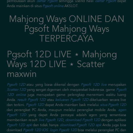
pembukaan akun
daftar Pgsoft
sehingga userid hasil
daftar Pgsoft
dapat
Anda mainkan di situs
Pgsoft online
AKSLOT.
Mahjong Ways ONLINE DAN
Pgsoft Mahjong Ways
TERPERCAYA
Pgsoft 12D LIVE ⋆ Mahjong
Ways 12D LIVE ⋆ Scatter
maxwin
Pgsoft 12D
atau yang biasa dikenal dengan
Pgsoft 12D live
merupakan
Scatter 12D
yang sangat digemari oleh masyarakat Indonesia. game
Pgsoft
12D online
juga merupakan game pelengkap menemani waktu luang
Anda.
result Pgsoft 12D
atau
keluaran Pgsoft 12D
dikeluarkan secara live
dan terkini.
Pgsoft 12D
dapat Anda mainkan baik melalui
situs Pgsoft 12D
dari perangkat PC Anda, maupun melalui perangkat mobile Anda.
agen
Pgsoft 12D
yang dapat Anda percayai adalah agen yang senantiasa
memberikan result
live Pgsoft 12D
,
download Pgsoft 12D
dengan aplikasi
Pgsoft 12D apk
dan tidak hanya
download Pgsoft 12D apk
Anda juga bisa
download
Pgsoft 12D IOS
.
login Pgsoft 12D
bisa melalui perangkat PC dan