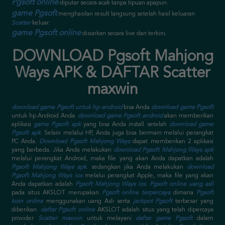
Pgsoft online
diputar secara acak tanpa tipuan apapun.
game Pgsoft
menghasilan result langsung setelah hasil keluaran
Scatter
keluar.
game Pgsoft online
disiarkan secara live dan terkini.
DOWNLOAD Pgsoft Mahjong
Ways APK & DAFTAR Scatter
maxwin
download game Pgsoft untuk hp android
bisa Anda
download game Pgsoft
untuk hp Android Anda.
download game Pgsoft android
akan memberikan
aplikasi
game Pgsoft apk
yang bisa Anda install setelah
download game
Pgsoft apk
. Selain melalui HP, Anda juga bisa bermain melalui perangkat
PC Anda.
Download Pgsoft Mahjong Ways
dapat memberikan 2 aplikasi
yang berbeda. Jika Anda melakukan
download Pgsoft Mahjong Ways apk
melalui perangkat Android, maka file yang akan Anda dapatkan adalah
Pgsoft Mahjong Ways apk
. sedangkan jika Anda melakukan
download
Pgsoft Mahjong Ways ios
melalui perangkat Apple, maka file yang akan
Anda dapatkan adalah
Pgsoft Mahjong Ways ios
.
Pgsoft online uang asli
pada situs AKSLOT merupakan
Pgsoft online terpercaya
dimana
Pgsoft
koin online
menggunakan uang Asli serta
jackpot Pgsoft
terbesar yang
diberikan.
daftar Pgsoft online
AKSLOT adalah situs yang telah dipercaya
provider
Scatter maxwin
untuk melayani
daftar game Pgsoft
dalam