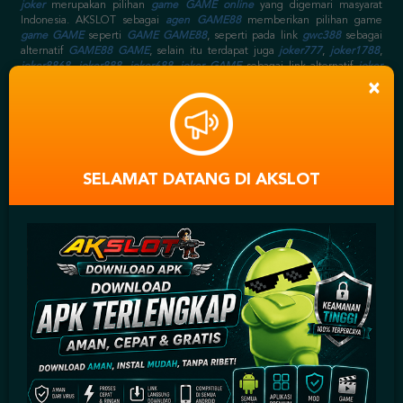
joker
merupakan pilihan
game GAME online
yang digemari masyarat
Indonesia. AKSLOT sebagai
agen GAME88
memberikan pilihan game
game GAME
seperti
GAME GAME88
, seperti pada link
gwc388
sebagai
alternatif
GAME88 GAME
, selain itu terdapat juga
joker777
,
joker1788
,
joker8868
,
joker888
,
joker688
,
joker GAME
sebagai link alternatif
joker
gaming
GAME.
GAME88 game
sebagai
agen GAME88 terpercaya
×
menyediakan
GAME game joker
.
GAME88 online
berjalan selama 24 jam
setiap harinya, sehingga
AKSLOT GAME online
sebagai
agen GAME
GAME88
juga online 24 jam pada game
GAME88 casino
.
DAFTAR GAME88
⋆
AKUN
SELAMAT DATANG DI AKSLOT
GAME ONLINE JOKER123
GAME
daftar GAME88
di AKSLOT
situs online GAME
untuk akun
GAME88
bisa
Anda lakukan pada menu
daftar GAME88 GAME
yang ada diatas kanan
pada situs
daftar joker gaming
ini.
situs GAME88
telah berkerja sama
dengan
ak GAME GAME online
menyediakan
game joker
.
daftar akun
joker gaming
harus Anda lengkapi agar
situs GAME88
dapat memberikan
Anda
userid GAME88
disaat Anda
daftar joker123
di
www joker123
sebagai situs alternatif
login joker123
.
GAME88 daftar
akun GAME online
dengan proses yang cepat dapat Anda terima sesaat setelah
daftar
joker777
selesai Anda isikan datanya dengan lengkap.
GAME88 daftar
hanya membutuhkan waktu beberapa menit untuk pengisian form
daftar