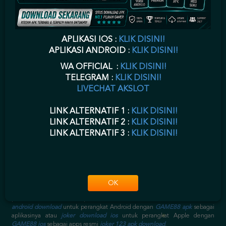
joker888
disitus
joker 123
atau
GAME88
sebagai
joker game
terpercaya.
GAME88 online
,
joker888
,
joker123
,
jokergaming
,
joker1788
,
joker8868
,
joker777
,
joker688
sebagai alternatif
joker GAME
pada situs AKSLOT
joker
gaming
.
APLIKASI IOS :
KLIK DISINI!
DOWNLOAD GAME88 APK
APLIKASI ANDROID :
KLIK DISINI!
GAME GAME88 LOGIN
WA OFFICIAL :
KLIK DISINI!
TELEGRAM :
KLIK DISINI!
VERSI TERBARU
LIVECHAT AKSLOT
joker download
Setelah Anda melakukan
pendaftaran akun GAME88
di
LINK ALTERNATIF 1 :
KLIK DISINI!
AKSLOT, maka selanjutnya Anda dapat melakukan
download GAME88
apk,
aplikasi
GAME88 apk
android AKSLOT ini mendukung Anda dalam
LINK ALTERNATIF 2 :
KLIK DISINI!
bermain melalui perangkat mobile smartphone Anda. Baik melalui PC atau
LINK ALTERNATIF 3 :
KLIK DISINI!
mobile dimana saja dan kapan saja dapat Anda mainkan semua game yang
ada di GAME AKSLOT ini.
GAME88 download
dapat Anda
download
aplikasi joker 123
melalui Android dan IOS.
GAME88 download apk
bisa
langsung diinstal setelah Anda
download aplikasi GAME88
nya.
download
joker 123
lebih baik segera Anda download setelah
daftar akun GAME88
sehingga lebih memudahkan Anda untuk
login GAME88
.
download
OK
GAME88
ini terletak pada menu daftar
GAME88 apk download
yang ada
pada kanan menu utama pada situs
AKSLOT GAME online
ini.
GAME88
android download
untuk perangkat Android dengan
GAME88 apk
sebagai
aplikasinya atau
joker download ios
untuk perangkat Apple dengan
GAME88 ios
sebagai apps resmi
joker 123 apk download
.