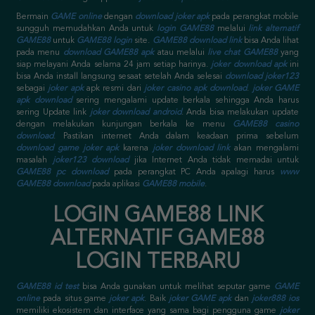
Bermain
GAME online
dengan
download joker apk
pada perangkat mobile
sungguh memudahkan Anda untuk
login GAME88
melalui
link alternatif
GAME88
untuk
GAME88 login
site.
GAME88 download link
bisa Anda lihat
pada menu
download GAME88 apk
atau melalui
live chat GAME88
yang
siap melayani Anda selama 24 jam setiap harinya.
joker download apk
ini
bisa Anda install langsung sesaat setelah Anda selesai
download joker123
sebagai
joker apk
apk resmi dari
joker casino apk download
.
joker GAME
apk download
sering mengalami update berkala sehingga Anda harus
sering Update link
joker download android
. Anda bisa melakukan update
dengan melakukan kunjungan berkala ke menu
GAME88 casino
download
. Pastikan internet Anda dalam keadaan prima sebelum
download game joker apk
karena
joker download link
akan mengalami
masalah
joker123 download
jika Internet Anda tidak memadai untuk
GAME88 pc download
pada perangkat PC Anda apalagi harus
www
GAME88 download
pada aplikasi
GAME88 mobile
.
LOGIN GAME88 LINK
ALTERNATIF GAME88
LOGIN TERBARU
GAME88 id test
bisa Anda gunakan untuk melihat seputar game
GAME
online
pada situs game
joker apk
. Baik
joker GAME apk
dan
joker888 ios
memiliki ekosistem dan interface yang sama bagi pengguna game
joker