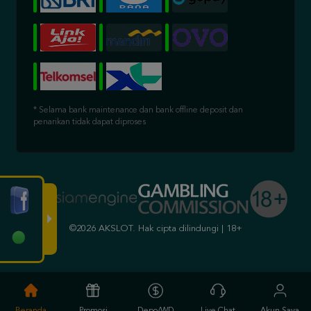
* Selama bank maintenance dan bank offline deposit dan
penarikan tidak dapat diproses
©2026 AKSLOT. Hak cipta dilindungi | 18+