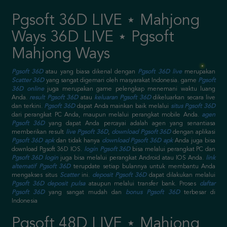
Pgsoft 36D LIVE ⋆ Mahjong
Ways 36D LIVE ⋆ Pgsoft
Mahjong Ways
Pgsoft 36D
atau yang biasa dikenal dengan
Pgsoft 36D live
merupakan
Scatter 36D
yang sangat digemari oleh masyarakat Indonesia. game
Pgsoft
36D online
juga merupakan game pelengkap menemani waktu luang
Anda.
result Pgsoft 36D
atau
keluaran Pgsoft 36D
dikeluarkan secara live
dan terkini.
Pgsoft 36D
dapat Anda mainkan baik melalui
situs Pgsoft 36D
dari perangkat PC Anda, maupun melalui perangkat mobile Anda.
agen
Pgsoft 36D
yang dapat Anda percayai adalah agen yang senantiasa
memberikan result
live Pgsoft 36D
,
download Pgsoft 36D
dengan aplikasi
Pgsoft 36D apk
dan tidak hanya
download Pgsoft 36D apk
Anda juga bisa
download Pgsoft 36D IOS.
login Pgsoft 36D
bisa melalui perangkat PC dan
Pgsoft 36D login
juga bisa melalui perangkat Android atau IOS Anda.
link
alternatif Pgsoft 36D
terupdate setiap bulannya untuk membantu Anda
mengakses situs
Scatter
ini.
deposit Pgsoft 36D
dapat dilakukan melalui
Pgsoft 36D deposit pulsa
ataupun melalui transfer bank. Proses
daftar
Pgsoft 36D
yang sangat mudah dan
bonus Pgsoft 36D
terbesar di
Indonesia
Pgsoft 48D LIVE ⋆ Mahjong