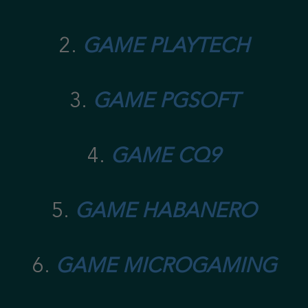
2.
GAME PLAYTECH
3.
GAME PGSOFT
4.
GAME CQ9
5.
GAME HABANERO
6.
GAME MICROGAMING