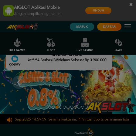
×
AKSLOT Aplikasi Mobile
UNDUH
Jangan tampilkan lagi hari ini
MASUK
DAFTAR
HOT GAMES
SLOTS
LIVE CASINO
RACE
SELAMAT KEPADA
ka****4 Berhasil Withdraw Sebesar Rp 3.900.000
30-Sep-2026 14.59.59. Selama waktu ini, PP Virtual Sports permainan tidak akan t