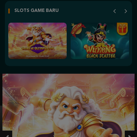
IDR
3,157,950.00
SLOTS GAME BARU
Fortune of Olympus
xep****2
IDR
2,315,000.00
Gates of Olympus Super Scatter
rein****5
IDR
2,253,180.00
Gates of Olympus 1000
rein****5
IDR
1,947,500.00
Fortune of Olympus
jemput****s
IDR
1,930,380.00
Fortune of Olympus