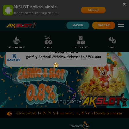
×
AKSLOT Aplikasi Mobile
UNDUH
Jangan tampilkan lagi hari ini
MASUK
DAFTAR
HOT GAMES
SLOTS
LIVE CASINO
RACE
SELAMAT KEPADA
ga****y Berhasil Withdraw Sebesar Rp 5.500.000
pai 30-Sep-2026 14.59.59. Selama waktu ini, PP Virtual Sports permainan tidak ak