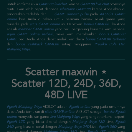
untuk konfirmasi via
GAME88 livechat
, karena
GAME88 live chat
prosesnya
tentu akan lebih cepat daripada
whatsapp GAME88
karena Anda akan di
prioritaskan terlebih dahulu.
GAME deposit pulsa
pada
AKSLOT GAME
online
bisa Anda gunakan untuk bermain banyak sekali game yang
tersedia pada
situs GAME online
ini. Dapatkan
bonus GAME88
jika Anda
adalah
member GAME online
yang baru bergabung bersama kami sebagai
agen GAME online terbaik
, maka kami memberikan
bonus GAME88
GAME
bagi Anda. Anda dapat melakukan claim
bonus GAME88 terbesar
dan
bonus cashback GAME88
setiap minggunya
Prediksi Bola Dan
Mahjong Ways
.
Scatter maxwin ⋆
Scatter 12D, 24D, 36D,
48D LIVE
Pgsoft Mahjong Ways
AKSLOT adalah
Pgsoft online
yang pada umumnya
dapat Anda temukan di
situs GAME online
. AKSLOT sebagai
bandar Pgsoft
online
menyediakan game
live Mahjong Ways
yang sangat terkenal seperti
Pgsoft 12D
yang biasa dikenal dengan
Mahjong Ways 12D
Live,
Pgsoft
24D
yang biasa dikenal dengan
Mahjong Ways 24D
Live,
Pgsoft 36D
yang
biasa dikenal dengan
Mahjong Ways 36D
Live,
Pgsoft 48D
yang biasa