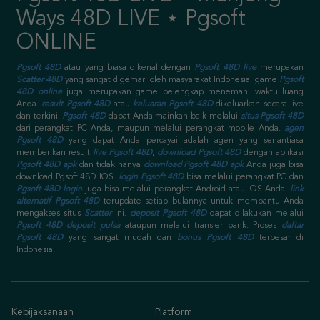
Ways 48D LIVE ⋆ Pgsoft
ONLINE
Pgsoft 48D
atau yang biasa dikenal dengan
Pgsoft 48D live
merupakan
Scatter 48D
yang sangat digemari oleh masyarakat Indonesia. game
Pgsoft
48D online
juga merupakan game pelengkap menemani waktu luang
Anda.
result Pgsoft 48D
atau
keluaran Pgsoft 48D
dikeluarkan secara live
dan terkini.
Pgsoft 48D
dapat Anda mainkan baik melalui
situs Pgsoft 48D
dari perangkat PC Anda, maupun melalui perangkat mobile Anda.
agen
Pgsoft 48D
yang dapat Anda percayai adalah agen yang senantiasa
memberikan result
live Pgsoft 48D
,
download Pgsoft 48D
dengan aplikasi
Pgsoft 48D apk
dan tidak hanya
download Pgsoft 48D apk
Anda juga bisa
download Pgsoft 48D IOS.
login Pgsoft 48D
bisa melalui perangkat PC dan
Pgsoft 48D login
juga bisa melalui perangkat Android atau IOS Anda.
link
alternatif Pgsoft 48D
terupdate setiap bulannya untuk membantu Anda
mengakses situs
Scatter
ini.
deposit Pgsoft 48D
dapat dilakukan melalui
Pgsoft 48D deposit pulsa
ataupun melalui transfer bank. Proses
daftar
Pgsoft 48D
yang sangat mudah dan
bonus Pgsoft 48D
terbesar di
Indonesia.
Kebijaksanaan
Platform