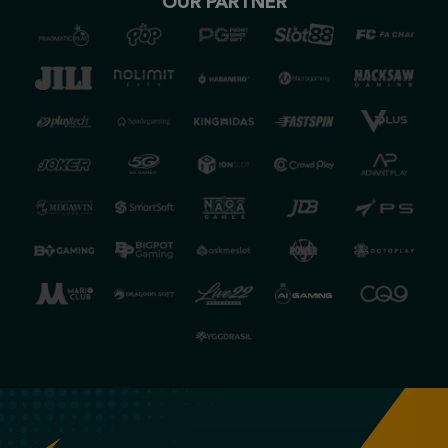
OUR PARTNER