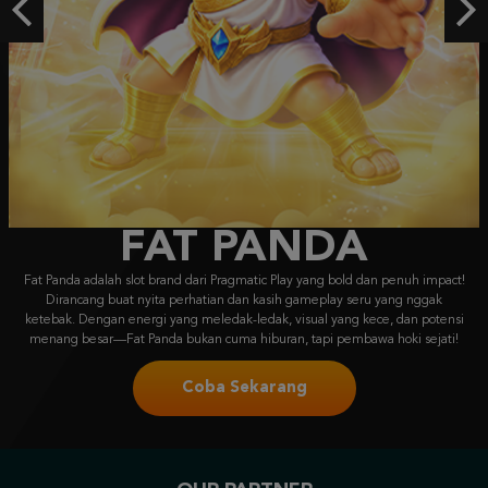
IDR
941,000.00
Previous
Ne
Fortune of Olympus
an****6
IDR
904,200.00
FAT PANDA
Fat Panda adalah slot brand dari Pragmatic Play yang bold dan penuh impact!
Dirancang buat nyita perhatian dan kasih gameplay seru yang nggak
ketebak. Dengan energi yang meledak-ledak, visual yang kece, dan potensi
menang besar—Fat Panda bukan cuma hiburan, tapi pembawa hoki sejati!
Coba Sekarang