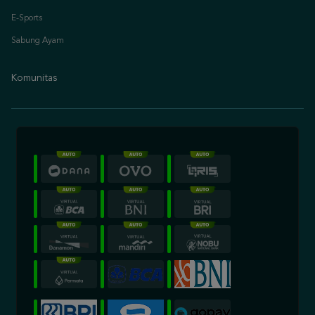
E-Sports
Sabung Ayam
Komunitas