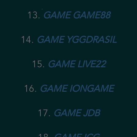
13.
GAME GAME88
14.
GAME YGGDRASIL
❅
15.
GAME LIVE22
16.
GAME IONGAME
17.
GAME JDB