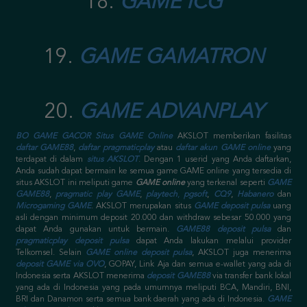
18.
GAME ICG
19.
GAME GAMATRON
20.
GAME ADVANPLAY
BO GAME GACOR
Situs GAME Online
AKSLOT memberikan fasilitas
daftar GAME88
,
daftar pragmaticplay
atau
daftar akun GAME online
yang
terdapat di dalam
situs AKSLOT
. Dengan 1 userid yang Anda daftarkan,
Anda sudah dapat bermain ke semua game GAME online yang tersedia di
situs AKSLOT ini meliputi game
GAME online
yang terkenal seperti
GAME
GAME88
,
pragmatic play GAME
,
playtech
,
pgsoft
,
CQ9
,
Habanero
dan
Microgaming GAME
.
AKSLOT merupakan situs
GAME deposit pulsa
uang
asli dengan minimum deposit 20.000 dan withdraw sebesar 50.000 yang
dapat Anda gunakan untuk bermain.
GAME88 deposit pulsa
dan
pragmaticplay deposit pulsa
dapat Anda lakukan melalui provider
Telkomsel. Selain
GAME online deposit pulsa
, AKSLOT juga menerima
deposit GAME via OVO
, GOPAY, Link Aja dan semua e-wallet yang ada di
Indonesia serta AKSLOT menerima
deposit GAME88
via transfer bank lokal
yang ada di Indonesia yang pada umumnya meliputi BCA, Mandiri, BNI,
BRI dan Danamon serta semua bank daerah yang ada di Indonesia.
GAME