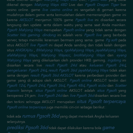
dikenal dengan
Mahjong Ways 48D
Live dan
Pgsoft Dragon Tiger
live
casino online. game
live casino online
ini sangatlah di gemari karena
mudahnya dalam game serta kemudahan dalam memenangkan game ini
karena
AKSLOT
menjamin 100% game
Pgsoft live
ini disiarkan secara
langsung dan update serta dalam waktu yang sama saat Anda mainkan.
Pgsoft Mahjong Ways
merupakan
Pgsoft online
yang tidak sama dengan
Scatter
hkb gaming
.
dindong
ini adalah versi
Pgsoft live
yang berbeda
server, tetapi memiliki keseruan bermain yang sama. game
Pg soft
pada
situs AKSLOT
live Pgsoft
ini dapat Anda sanding dan tidak kalah dengan
situs
ANGKAjitu
,
8Mahjong Ways
,
rgoMahjong Ways
,
jayaMahjong Ways
,
afaMahjong Ways
,
Mahjong Wayscc
,
broMahjong Ways
dan
eyang
Mahjong Ways
yang dikeluarkan oleh provider HKB gaming.
ingdong
ini
disiarkan secara live
result Pgsoft 24d
atau
keluaran Pgsoft 24d
,
pengeluaran Pgsoft 24d
,
result Pgsoft 36d jayaMahjong Ways
tidak akan
sama dengan
result Pgsoft 36d AKSLOT
karena perbedaan provider dari
game yang di adopsi oleh AKSLOT.
Pgsoft online
AKSLOT terdiri dari
Pgsoft 12d
,
Pgsoft 24d
,
Pgsoft 36d
,
Pgsoft 48d
,
Pgsoft sicbo
dan
Scatter
maxwin
lainnya.
situs Pgsoft online
AKSLOT adalah
situs Pgsoft
yang
beroperasi 24 jam.
live Pgsoft 24d
dan
live Pgsoft 36d
disiarkan secara live
situs Pgsoft terpercaya
dan terkini sehingga AKSLOT merupakan
.
Pgsoft online terpercaya
juga memiliki ciri-ciri sebagai berikut :
rumus Pgsoft 36d
tidak ada
yang dapat menebak Angka keluaran
selanjutnya.
prediksi Pgsoft 36d
game
tidak dapat dilakukan karena bola