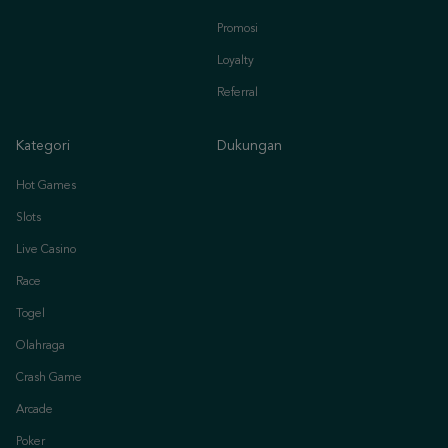
Promosi
Loyalty
Referral
Kategori
Dukungan
Hot Games
Slots
Live Casino
Race
Togel
Olahraga
Crash Game
Arcade
Poker