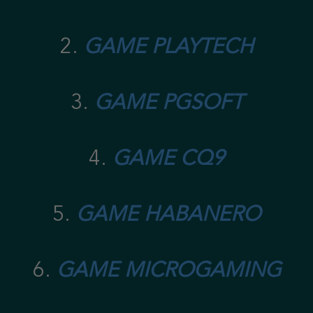
2.
GAME PLAYTECH
3.
GAME PGSOFT
4.
GAME CQ9
5.
GAME HABANERO
6.
GAME MICROGAMING