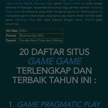
casino online
Pgsoft Mahjong Ways
. game
Pgsoft online
ini sudah sangat
terkenal di kalangan masyarakat khususnya bagi pemain-pemain
Mahjong
Ways online
di Indonesia yang telah mengenal game ini. Karena game ini
merupakan game tebak angka yang sama juga seperti Anda mainkan pada
game
Mahjong Ways
atau biasa dikenal dengan nama
ANGKA
pada
umumnya.
Win Rate :
98% ⚡
Promosi :
Newmember 20%
Deposit :
Transfer Bank, Pulsa dan E-Money
20 DAFTAR SITUS
GAME GAME
TERLENGKAP DAN
TERBAIK TAHUN INI :
1.
GAME PRAGMATIC PLAY