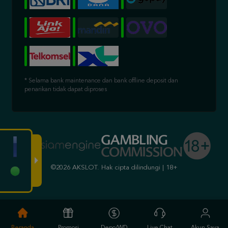
* Selama bank maintenance dan bank offline deposit dan
penarikan tidak dapat diproses
©2026 AKSLOT. Hak cipta dilindungi | 18+