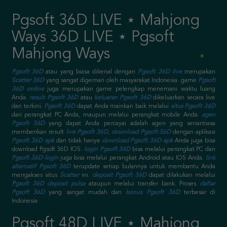
Pgsoft 36D LIVE ⋆ Mahjong
Ways 36D LIVE ⋆ Pgsoft
Mahjong Ways
Pgsoft 36D
atau yang biasa dikenal dengan
Pgsoft 36D live
merupakan
Scatter 36D
yang sangat digemari oleh masyarakat Indonesia. game
Pgsoft
36D online
juga merupakan game pelengkap menemani waktu luang
Anda.
result Pgsoft 36D
atau
keluaran Pgsoft 36D
dikeluarkan secara live
dan terkini.
Pgsoft 36D
dapat Anda mainkan baik melalui
situs Pgsoft 36D
dari perangkat PC Anda, maupun melalui perangkat mobile Anda.
agen
Pgsoft 36D
yang dapat Anda percayai adalah agen yang senantiasa
memberikan result
live Pgsoft 36D
,
download Pgsoft 36D
dengan aplikasi
Pgsoft 36D apk
dan tidak hanya
download Pgsoft 36D apk
Anda juga bisa
download Pgsoft 36D IOS.
login Pgsoft 36D
bisa melalui perangkat PC dan
Pgsoft 36D login
juga bisa melalui perangkat Android atau IOS Anda.
link
alternatif Pgsoft 36D
terupdate setiap bulannya untuk membantu Anda
mengakses situs
Scatter
ini.
deposit Pgsoft 36D
dapat dilakukan melalui
Pgsoft 36D deposit pulsa
ataupun melalui transfer bank. Proses
daftar
Pgsoft 36D
yang sangat mudah dan
bonus Pgsoft 36D
terbesar di
Indonesia
Pgsoft 48D LIVE ⋆ Mahjong