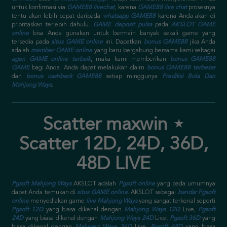
untuk konfirmasi via
GAME88 livechat
, karena
GAME88 live chat
prosesnya
tentu akan lebih cepat daripada
whatsapp GAME88
karena Anda akan di
prioritaskan terlebih dahulu.
GAME deposit pulsa
pada
AKSLOT GAME
online
bisa Anda gunakan untuk bermain banyak sekali game yang
tersedia pada
situs GAME online
ini. Dapatkan
bonus GAME88
jika Anda
adalah
member GAME online
yang baru bergabung bersama kami sebagai
agen GAME online terbaik
, maka kami memberikan
bonus GAME88
GAME
bagi Anda. Anda dapat melakukan claim
bonus GAME88 terbesar
dan
bonus cashback GAME88
setiap minggunya
Prediksi Bola Dan
Mahjong Ways
.
Scatter maxwin ⋆
Scatter 12D, 24D, 36D,
48D LIVE
Pgsoft Mahjong Ways
AKSLOT adalah
Pgsoft online
yang pada umumnya
dapat Anda temukan di
situs GAME online
. AKSLOT sebagai
bandar Pgsoft
online
menyediakan game
live Mahjong Ways
yang sangat terkenal seperti
Pgsoft 12D
yang biasa dikenal dengan
Mahjong Ways 12D
Live,
Pgsoft
24D
yang biasa dikenal dengan
Mahjong Ways 24D
Live,
Pgsoft 36D
yang
biasa dikenal dengan
Mahjong Ways 36D
Live,
Pgsoft 48D
yang biasa