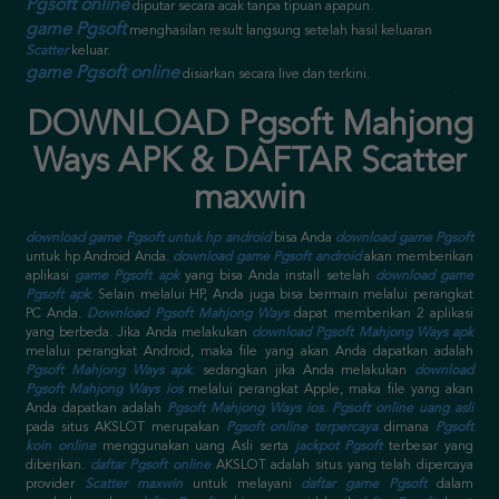
Pgsoft online
diputar secara acak tanpa tipuan apapun.
game Pgsoft
menghasilan result langsung setelah hasil keluaran
Scatter
keluar.
game Pgsoft online
disiarkan secara live dan terkini.
DOWNLOAD Pgsoft Mahjong
Ways APK & DAFTAR Scatter
maxwin
download game Pgsoft untuk hp android
bisa Anda
download game Pgsoft
untuk hp Android Anda.
download game Pgsoft android
akan memberikan
aplikasi
game Pgsoft apk
yang bisa Anda install setelah
download game
Pgsoft apk
. Selain melalui HP, Anda juga bisa bermain melalui perangkat
PC Anda.
Download Pgsoft Mahjong Ways
dapat memberikan 2 aplikasi
yang berbeda. Jika Anda melakukan
download Pgsoft Mahjong Ways apk
melalui perangkat Android, maka file yang akan Anda dapatkan adalah
Pgsoft Mahjong Ways apk
. sedangkan jika Anda melakukan
download
Pgsoft Mahjong Ways ios
melalui perangkat Apple, maka file yang akan
Anda dapatkan adalah
Pgsoft Mahjong Ways ios
.
Pgsoft online uang asli
pada situs AKSLOT merupakan
Pgsoft online terpercaya
dimana
Pgsoft
koin online
menggunakan uang Asli serta
jackpot Pgsoft
terbesar yang
diberikan.
daftar Pgsoft online
AKSLOT adalah situs yang telah dipercaya
provider
Scatter maxwin
untuk melayani
daftar game Pgsoft
dalam