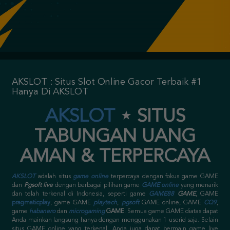
AKSLOT : Situs Slot Online Gacor Terbaik #1
Hanya Di AKSLOT
AKSLOT
⋆
SITUS
TABUNGAN UANG
AMAN & TERPERCAYA
AKSLOT
adalah situs
game online
terpercaya dengan fokus game GAME
dan
Pgsoft live
dengan berbagai pilihan game
GAME online
yang menarik
dan telah terkenal di Indonesia, seperti game
GAME88
GAME
, GAME
pragmaticplay
, game GAME
playtech
,
pgsoft
GAME online
, GAME
CQ9
,
game
habanero
dan
microgaming
GAME
. Semua game GAME diatas dapat
Anda mainkan langsung hanya dengan menggunakan 1 userid saja.
Selain
situs GAME online yang terkenal, Anda juga dapat bermain game live