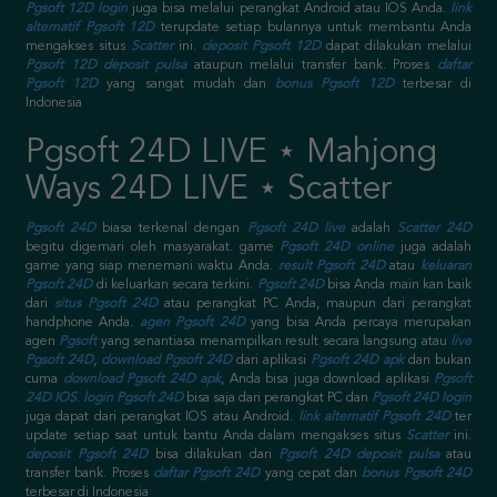
Pgsoft 12D login
juga bisa melalui perangkat Android atau IOS Anda.
link
alternatif Pgsoft 12D
terupdate setiap bulannya untuk membantu Anda
mengakses situs
Scatter
ini.
deposit Pgsoft 12D
dapat dilakukan melalui
Pgsoft 12D deposit pulsa
ataupun melalui transfer bank. Proses
daftar
Pgsoft 12D
yang sangat mudah dan
bonus Pgsoft 12D
terbesar di
Indonesia
Pgsoft 24D LIVE ⋆ Mahjong
Ways 24D LIVE ⋆ Scatter
Pgsoft 24D
biasa terkenal dengan
Pgsoft 24D live
adalah
Scatter 24D
begitu digemari oleh masyarakat. game
Pgsoft 24D online
juga adalah
game yang siap menemani waktu Anda.
result Pgsoft 24D
atau
keluaran
Pgsoft 24D
di keluarkan secara terkini.
Pgsoft 24D
bisa Anda main kan baik
dari
situs Pgsoft 24D
atau perangkat PC Anda, maupun dari perangkat
handphone Anda.
agen Pgsoft 24D
yang bisa Anda percaya merupakan
agen
Pgsoft
yang senantiasa menampilkan result secara langsung atau
live
Pgsoft 24D
,
download Pgsoft 24D
dari aplikasi
Pgsoft 24D apk
dan bukan
cuma
download Pgsoft 24D apk
, Anda bisa juga download aplikasi
Pgsoft
24D IOS
.
login Pgsoft 24D
bisa saja dari perangkat PC dan
Pgsoft 24D login
juga dapat dari perangkat IOS atau Android.
link alternatif Pgsoft 24D
ter
update setiap saat untuk bantu Anda dalam mengakses situs
Scatter
ini.
deposit Pgsoft 24D
bisa dilakukan dari
Pgsoft 24D deposit pulsa
atau
transfer bank. Proses
daftar Pgsoft 24D
yang cepat dan
bonus Pgsoft 24D
terbesar di Indonesia