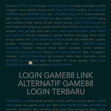
Bermain
GAME online
dengan
download joker apk
pada perangkat mobile
sungguh memudahkan Anda untuk
login GAME88
melalui
link alternatif
GAME88
untuk
GAME88 login
site.
GAME88 download link
bisa Anda lihat
pada menu
download GAME88 apk
atau melalui
live chat GAME88
yang
siap melayani Anda selama 24 jam setiap harinya.
joker download apk
ini
bisa Anda install langsung sesaat setelah Anda selesai
download joker123
sebagai
joker apk
apk resmi dari
joker casino apk download
.
joker GAME
apk download
sering mengalami update berkala sehingga Anda harus
sering Update link
joker download android
. Anda bisa melakukan update
dengan melakukan kunjungan berkala ke menu
GAME88 casino
download
. Pastikan internet Anda dalam keadaan prima sebelum
download game joker apk
karena
joker download link
akan mengalami
masalah
joker123 download
jika Internet Anda tidak memadai untuk
GAME88 pc download
pada perangkat PC Anda apalagi harus
www
GAME88 download
pada aplikasi
GAME88 mobile
.
LOGIN GAME88 LINK
ALTERNATIF GAME88
LOGIN TERBARU
GAME88 id test
bisa Anda gunakan untuk melihat seputar game
GAME
online
pada situs game
joker apk
. Baik
joker GAME apk
dan
joker888 ios
memiliki ekosistem dan interface yang sama bagi pengguna game
joker