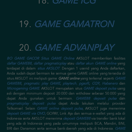
18.
GAME ICG
19.
GAME GAMATRON
20.
GAME ADVANPLAY
BO GAME GACOR
Situs GAME Online
AKSLOT memberikan fasilitas
daftar GAME88
,
daftar pragmaticplay
atau
daftar akun GAME online
yang
terdapat di dalam
situs AKSLOT
. Dengan 1 userid yang Anda daftarkan,
Anda sudah dapat bermain ke semua game GAME online yang tersedia di
situs AKSLOT ini meliputi game
GAME online
yang terkenal seperti
GAME
GAME88
,
pragmatic play GAME
,
playtech
,
pgsoft
,
CQ9
,
Habanero
dan
Microgaming GAME
.
AKSLOT merupakan situs
GAME deposit pulsa
uang
asli dengan minimum deposit 20.000 dan withdraw sebesar 50.000 yang
dapat Anda gunakan untuk bermain.
GAME88 deposit pulsa
dan
pragmaticplay deposit pulsa
dapat Anda lakukan melalui provider
Telkomsel. Selain
GAME online deposit pulsa
, AKSLOT juga menerima
deposit GAME via OVO
, GOPAY, Link Aja dan semua e-wallet yang ada di
Indonesia serta AKSLOT menerima
deposit GAME88
via transfer bank lokal
yang ada di Indonesia yang pada umumnya meliputi BCA, Mandiri, BNI,
BRI dan Danamon serta semua bank daerah yang ada di Indonesia.
GAME