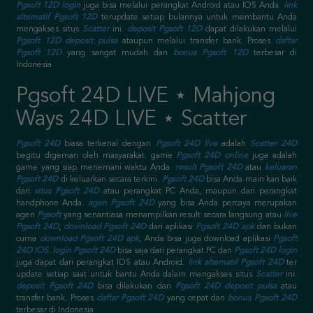
Pgsoft 12D login
juga bisa melalui perangkat Android atau IOS Anda.
link
alternatif Pgsoft 12D
terupdate setiap bulannya untuk membantu Anda
mengakses situs
Scatter
ini.
deposit Pgsoft 12D
dapat dilakukan melalui
Pgsoft 12D deposit pulsa
ataupun melalui transfer bank. Proses
daftar
Pgsoft 12D
yang sangat mudah dan
bonus Pgsoft 12D
terbesar di
Indonesia
Pgsoft 24D LIVE ⋆ Mahjong
Ways 24D LIVE ⋆ Scatter
Pgsoft 24D
biasa terkenal dengan
Pgsoft 24D live
adalah
Scatter 24D
begitu digemari oleh masyarakat. game
Pgsoft 24D online
juga adalah
game yang siap menemani waktu Anda.
result Pgsoft 24D
atau
keluaran
Pgsoft 24D
di keluarkan secara terkini.
Pgsoft 24D
bisa Anda main kan baik
dari
situs Pgsoft 24D
atau perangkat PC Anda, maupun dari perangkat
handphone Anda.
agen Pgsoft 24D
yang bisa Anda percaya merupakan
agen
Pgsoft
yang senantiasa menampilkan result secara langsung atau
live
Pgsoft 24D
,
download Pgsoft 24D
dari aplikasi
Pgsoft 24D apk
dan bukan
cuma
download Pgsoft 24D apk
, Anda bisa juga download aplikasi
Pgsoft
24D IOS
.
login Pgsoft 24D
bisa saja dari perangkat PC dan
Pgsoft 24D login
juga dapat dari perangkat IOS atau Android.
link alternatif Pgsoft 24D
ter
update setiap saat untuk bantu Anda dalam mengakses situs
Scatter
ini.
deposit Pgsoft 24D
bisa dilakukan dari
Pgsoft 24D deposit pulsa
atau
transfer bank. Proses
daftar Pgsoft 24D
yang cepat dan
bonus Pgsoft 24D
terbesar di Indonesia