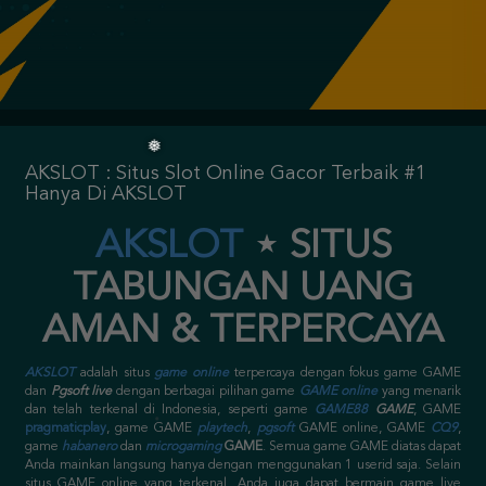
AKSLOT : Situs Slot Online Gacor Terbaik #1
Hanya Di AKSLOT
AKSLOT
⋆
SITUS
TABUNGAN UANG
AMAN & TERPERCAYA
AKSLOT
adalah situs
game online
terpercaya dengan fokus game GAME
dan
Pgsoft live
dengan berbagai pilihan game
GAME online
yang menarik
dan telah terkenal di Indonesia, seperti game
GAME88
GAME
, GAME
pragmaticplay
, game GAME
playtech
,
pgsoft
GAME online
, GAME
CQ9
,
game
habanero
dan
microgaming
GAME
. Semua game GAME diatas dapat
Anda mainkan langsung hanya dengan menggunakan 1 userid saja.
Selain
situs GAME online yang terkenal, Anda juga dapat bermain game live