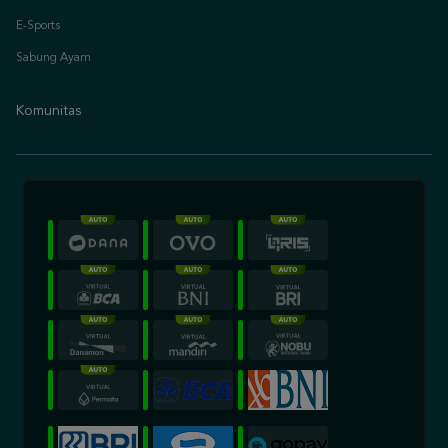
E-Sports
Sabung Ayam
Komunitas