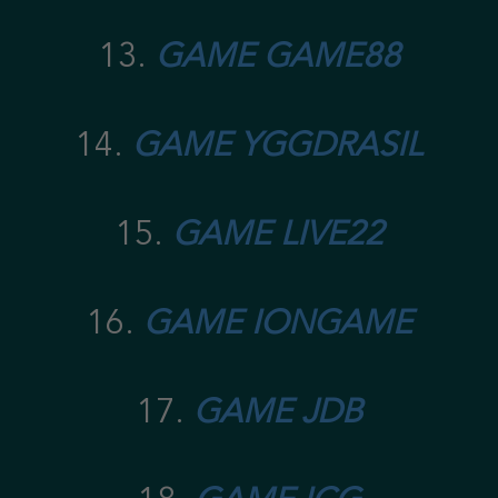
13.
GAME GAME88
14.
GAME YGGDRASIL
❅
15.
GAME LIVE22
16.
GAME IONGAME
17.
GAME JDB