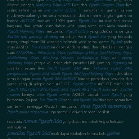
dikenal dengan
Mahjong Ways 48D
Live dan
Pgsoft Dragon Tiger
live
casino online. game
live casino online
ini sangatlah di gemari karena
mudahnya dalam game serta kemudahan dalam memenangkan game ini
karena
AKSLOT
menjamin 100% game
Pgsoft live
ini disiarkan secara
langsung dan update serta dalam waktu yang sama saat Anda mainkan.
Pgsoft Mahjong Ways
merupakan
Pgsoft online
yang tidak sama dengan
Scatter
hkb gaming
.
dindong
ini adalah versi
Pgsoft live
yang berbeda
server, tetapi memiliki keseruan bermain yang sama. game
Pg soft
pada
situs AKSLOT
live Pgsoft
ini dapat Anda sanding dan tidak kalah dengan
situs
ANGKAjitu
,
8Mahjong Ways
,
rgoMahjong Ways
,
jayaMahjong Ways
,
afaMahjong Ways
,
Mahjong Wayscc
,
broMahjong Ways
dan
eyang
Mahjong Ways
yang dikeluarkan oleh provider HKB gaming.
ingdong
ini
disiarkan secara live
result Pgsoft 24d
atau
keluaran Pgsoft 24d
,
pengeluaran Pgsoft 24d
,
result Pgsoft 36d jayaMahjong Ways
tidak akan
sama dengan
result Pgsoft 36d AKSLOT
karena perbedaan provider dari
game yang di adopsi oleh AKSLOT.
Pgsoft online
AKSLOT terdiri dari
Pgsoft 12d
,
Pgsoft 24d
,
Pgsoft 36d
,
Pgsoft 48d
,
Pgsoft sicbo
dan
Scatter
maxwin
lainnya.
situs Pgsoft online
AKSLOT adalah
situs Pgsoft
yang
beroperasi 24 jam.
live Pgsoft 24d
dan
live Pgsoft 36d
disiarkan secara live
situs Pgsoft terpercaya
dan terkini sehingga AKSLOT merupakan
.
Pgsoft online terpercaya
juga memiliki ciri-ciri sebagai berikut :
rumus Pgsoft 36d
tidak ada
yang dapat menebak Angka keluaran
selanjutnya.
prediksi Pgsoft 36d
game
tidak dapat dilakukan karena bola