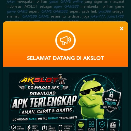
joker
merupakan pilihan
game GAME online
yang digemari masyarat
Indonesia. AKSLOT sebagai
agen GAME88
memberikan pilihan game
game GAME
seperti
GAME GAME88
, seperti pada link
gwc388
sebagai
alternatif
GAME88 GAME
, selain itu terdapat juga
joker777
,
joker1788
,
joker8868
,
joker888
,
joker688
,
joker GAME
sebagai link alternatif
joker
gaming
GAME.
GAME88 game
sebagai
agen GAME88 terpercaya
×
menyediakan
GAME game joker
.
GAME88 online
berjalan selama 24 jam
setiap harinya, sehingga
AKSLOT GAME online
sebagai
agen GAME
GAME88
juga online 24 jam pada game
GAME88 casino
.
DAFTAR GAME88
⋆
AKUN
SELAMAT DATANG DI AKSLOT
GAME ONLINE JOKER123
GAME
daftar GAME88
di AKSLOT
situs online GAME
untuk akun
GAME88
bisa
Anda lakukan pada menu
daftar GAME88 GAME
yang ada diatas kanan
pada situs
daftar joker gaming
ini.
situs GAME88
telah berkerja sama
dengan
ak GAME GAME online
menyediakan
game joker
.
daftar akun
joker gaming
harus Anda lengkapi agar
situs GAME88
dapat memberikan
Anda
userid GAME88
disaat Anda
daftar joker123
di
www joker123
sebagai situs alternatif
login joker123
.
GAME88 daftar
akun GAME online
dengan proses yang cepat dapat Anda terima sesaat setelah
daftar
joker777
selesai Anda isikan datanya dengan lengkap.
GAME88 daftar
hanya membutuhkan waktu beberapa menit untuk pengisian form
daftar