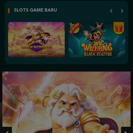
IDR
1,153,150.00
SLOTS GAME BARU
Sweet Bonanza 2500
xep****2
IDR
1,125,950.00
Starlight Princess Super Scatter
da****8
IDR
914,640.00
Gates of Gatot Kaca Super
Scatter
n****e
IDR
885,000.00
Gates of Gatot Kaca Super
Scatter
n****e
IDR
859,600.00