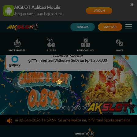
×
AKSLOT Aplikasi Mobile
UNDUH
Jangan tampilkan lagi hari ini
MASUK
DAFTAR
HOT GAMES
SLOTS
LIVE CASINO
RACE
SELAMAT KEPADA
gi***m Berhasil Withdraw Sebesar Rp 1.250.000
ampai 30-Sep-2026 14.59.59. Selama waktu ini, PP Virtual Sports permainan tidak 