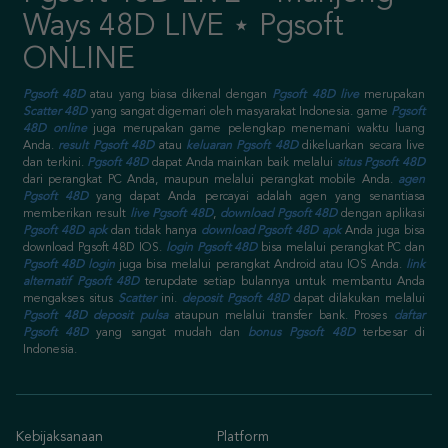
Ways 48D LIVE ⋆ Pgsoft
ONLINE
Pgsoft 48D
atau yang biasa dikenal dengan
Pgsoft 48D live
merupakan
Scatter 48D
yang sangat digemari oleh masyarakat Indonesia. game
Pgsoft
48D online
juga merupakan game pelengkap menemani waktu luang
Anda.
result Pgsoft 48D
atau
keluaran Pgsoft 48D
dikeluarkan secara live
dan terkini.
Pgsoft 48D
dapat Anda mainkan baik melalui
situs Pgsoft 48D
dari perangkat PC Anda, maupun melalui perangkat mobile Anda.
agen
Pgsoft 48D
yang dapat Anda percayai adalah agen yang senantiasa
memberikan result
live Pgsoft 48D
,
download Pgsoft 48D
dengan aplikasi
Pgsoft 48D apk
dan tidak hanya
download Pgsoft 48D apk
Anda juga bisa
download Pgsoft 48D IOS.
login Pgsoft 48D
bisa melalui perangkat PC dan
Pgsoft 48D login
juga bisa melalui perangkat Android atau IOS Anda.
link
alternatif Pgsoft 48D
terupdate setiap bulannya untuk membantu Anda
mengakses situs
Scatter
ini.
deposit Pgsoft 48D
dapat dilakukan melalui
Pgsoft 48D deposit pulsa
ataupun melalui transfer bank. Proses
daftar
Pgsoft 48D
yang sangat mudah dan
bonus Pgsoft 48D
terbesar di
Indonesia.
Kebijaksanaan
Platform