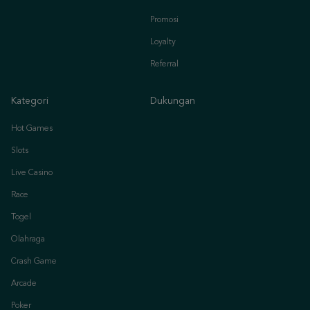
Promosi
Loyalty
Referral
Kategori
Dukungan
Hot Games
Slots
Live Casino
Race
Togel
Olahraga
Crash Game
Arcade
Poker