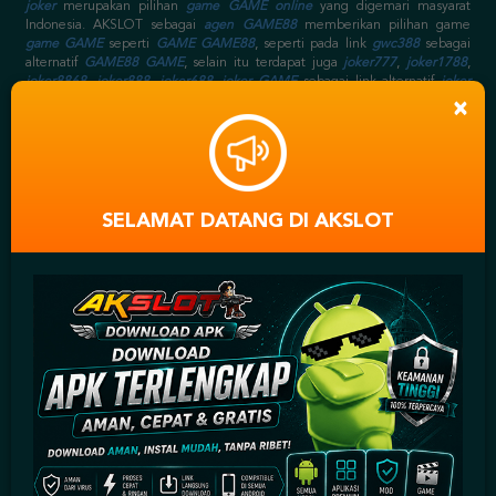
joker
merupakan pilihan
game GAME online
yang digemari masyarat
Indonesia. AKSLOT sebagai
agen GAME88
memberikan pilihan game
game GAME
seperti
GAME GAME88
, seperti pada link
gwc388
sebagai
alternatif
GAME88 GAME
, selain itu terdapat juga
joker777
,
joker1788
,
joker8868
,
joker888
,
joker688
,
joker GAME
sebagai link alternatif
joker
gaming
GAME.
GAME88 game
sebagai
agen GAME88 terpercaya
×
menyediakan
GAME game joker
.
GAME88 online
berjalan selama 24 jam
setiap harinya, sehingga
AKSLOT GAME online
sebagai
agen GAME
GAME88
juga online 24 jam pada game
GAME88 casino
.
DAFTAR GAME88
⋆
AKUN
SELAMAT DATANG DI AKSLOT
GAME ONLINE JOKER123
GAME
daftar GAME88
di AKSLOT
situs online GAME
untuk akun
GAME88
bisa
Anda lakukan pada menu
daftar GAME88 GAME
yang ada diatas kanan
pada situs
daftar joker gaming
ini.
situs GAME88
telah berkerja sama
dengan
ak GAME GAME online
menyediakan
game joker
.
daftar akun
joker gaming
harus Anda lengkapi agar
situs GAME88
dapat memberikan
Anda
userid GAME88
disaat Anda
daftar joker123
di
www joker123
sebagai situs alternatif
login joker123
.
GAME88 daftar
akun GAME online
dengan proses yang cepat dapat Anda terima sesaat setelah
daftar
joker777
selesai Anda isikan datanya dengan lengkap.
GAME88 daftar
hanya membutuhkan waktu beberapa menit untuk pengisian form
daftar