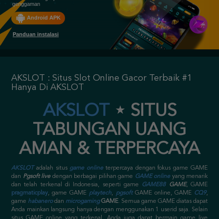
genggaman
Android APK
Panduan instalasi
AKSLOT : Situs Slot Online Gacor Terbaik #1
Hanya Di AKSLOT
AKSLOT
⋆
SITUS
TABUNGAN UANG
AMAN & TERPERCAYA
AKSLOT
adalah situs
game online
terpercaya dengan fokus game GAME
dan
Pgsoft live
dengan berbagai pilihan game
GAME online
yang menarik
dan telah terkenal di Indonesia, seperti game
GAME88
GAME
, GAME
pragmaticplay
, game GAME
playtech
,
pgsoft
GAME online
, GAME
CQ9
,
game
habanero
dan
microgaming
GAME
. Semua game GAME diatas dapat
Anda mainkan langsung hanya dengan menggunakan 1 userid saja.
Selain
situs GAME online yang terkenal, Anda juga dapat bermain game live