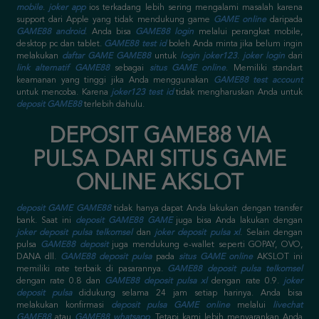
mobile
.
joker app
ios terkadang lebih sering mengalami masalah karena
support dari Apple yang tidak mendukung game
GAME online
daripada
GAME88 android
. Anda bisa
GAME88 login
melalui perangkat mobile,
desktop pc dan tablet.
GAME88 test id
boleh Anda minta jika belum ingin
melakukan
daftar GAME GAME88
untuk
login joker123
.
joker login
dari
link alternatif GAME88
sebagai
situs GAME online
. Memiliki standart
keamanan yang tinggi jika Anda menggunakan
GAME88 test account
untuk mencoba. Karena
joker123 test id
tidak mengharuskan Anda untuk
deposit GAME88
terlebih dahulu.
DEPOSIT GAME88 VIA
PULSA DARI SITUS GAME
ONLINE AKSLOT
deposit GAME GAME88
tidak hanya dapat Anda lakukan dengan transfer
bank. Saat ini
deposit GAME88 GAME
juga bisa Anda lakukan dengan
joker deposit pulsa telkomsel
dan
joker deposit pulsa xl
. Selain dengan
pulsa
GAME88 deposit
juga mendukung e-wallet seperti GOPAY, OVO,
DANA dll.
GAME88 deposit pulsa
pada
situs GAME online
AKSLOT ini
memiliki rate terbaik di pasarannya.
GAME88 deposit pulsa telkomsel
dengan rate 0.8 dan
GAME88 deposit pulsa xl
dengan rate 0.9.
joker
deposit pulsa
didukung selama 24 jam setiap harinya. Anda bisa
melakukan konfirmasi
deposit pulsa GAME online
melalui
livechat
GAME88
atau
GAME88 whatsapp
. Tetapi kami lebih menyarankan Anda