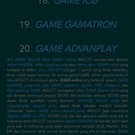
18.
GAME ICG
19.
GAME GAMATRON
20.
GAME ADVANPLAY
BO GAME GACOR
Situs GAME Online
AKSLOT memberikan fasilitas
daftar GAME88
,
daftar pragmaticplay
atau
daftar akun GAME online
yang
terdapat di dalam
situs AKSLOT
. Dengan 1 userid yang Anda daftarkan,
Anda sudah dapat bermain ke semua game GAME online yang tersedia di
situs AKSLOT ini meliputi game
GAME online
yang terkenal seperti
GAME
GAME88
,
pragmatic play GAME
,
playtech
,
pgsoft
,
CQ9
,
Habanero
dan
Microgaming GAME
.
AKSLOT merupakan situs
GAME deposit pulsa
uang
asli dengan minimum deposit 20.000 dan withdraw sebesar 50.000 yang
dapat Anda gunakan untuk bermain.
GAME88 deposit pulsa
dan
pragmaticplay deposit pulsa
dapat Anda lakukan melalui provider
Telkomsel. Selain
GAME online deposit pulsa
, AKSLOT juga menerima
deposit GAME via OVO
, GOPAY, Link Aja dan semua e-wallet yang ada di
Indonesia serta AKSLOT menerima
deposit GAME88
via transfer bank lokal
yang ada di Indonesia yang pada umumnya meliputi BCA, Mandiri, BNI,
BRI dan Danamon serta semua bank daerah yang ada di Indonesia.
GAME