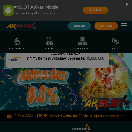
×
AKSLOT Aplikasi Mobile
UNDUH
Jangan tampilkan lagi hari ini
MASUK
DAFTAR
HOT GAMES
SLOTS
LIVE CASINO
RACE
SELAMAT KEPADA
ji*****v Berhasil Withdraw Sebesar Rp 15.000.000
i 30-Sep-2026 14.59.59. Selama waktu ini, PP Virtual Sports permainan tidak akan