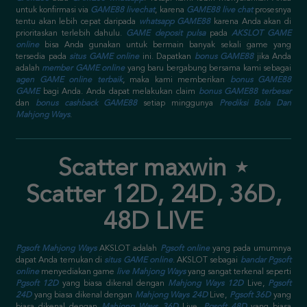
untuk konfirmasi via
GAME88 livechat
, karena
GAME88 live chat
prosesnya
tentu akan lebih cepat daripada
whatsapp GAME88
karena Anda akan di
prioritaskan terlebih dahulu.
GAME deposit pulsa
pada
AKSLOT GAME
online
bisa Anda gunakan untuk bermain banyak sekali game yang
tersedia pada
situs GAME online
ini. Dapatkan
bonus GAME88
jika Anda
adalah
member GAME online
yang baru bergabung bersama kami sebagai
agen GAME online terbaik
, maka kami memberikan
bonus GAME88
GAME
bagi Anda. Anda dapat melakukan claim
bonus GAME88 terbesar
dan
bonus cashback GAME88
setiap minggunya
Prediksi Bola Dan
Mahjong Ways
.
Scatter maxwin ⋆
Scatter 12D, 24D, 36D,
48D LIVE
Pgsoft Mahjong Ways
AKSLOT adalah
Pgsoft online
yang pada umumnya
dapat Anda temukan di
situs GAME online
. AKSLOT sebagai
bandar Pgsoft
online
menyediakan game
live Mahjong Ways
yang sangat terkenal seperti
Pgsoft 12D
yang biasa dikenal dengan
Mahjong Ways 12D
Live,
Pgsoft
24D
yang biasa dikenal dengan
Mahjong Ways 24D
Live,
Pgsoft 36D
yang
biasa dikenal dengan
Mahjong Ways 36D
Live,
Pgsoft 48D
yang biasa