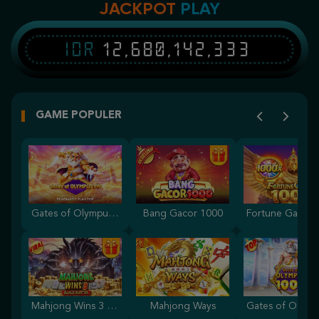
JACKPOT
PLAY
IDR
12,680,156,558
GAME POPULER
Gates of Olympus POP
Bang Gacor 1000
Mahjong Wins 3 – Black Scatter
Mahjong Ways