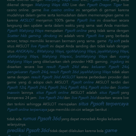
dikenal dengan
Mahjong Ways 48D
Live dan
Pgsoft Dragon Tiger
live
casino online. game
live casino online
ini sangatlah di gemari karena
mudahnya dalam game serta kemudahan dalam memenangkan game ini
karena
AKSLOT
menjamin 100% game
Pgsoft live
ini disiarkan secara
langsung dan update serta dalam waktu yang sama saat Anda mainkan.
Pgsoft Mahjong Ways
merupakan
Pgsoft online
yang tidak sama dengan
Scatter
hkb gaming
.
dindong
ini adalah versi
Pgsoft live
yang berbeda
server, tetapi memiliki keseruan bermain yang sama. game
Pg soft
pada
situs AKSLOT
live Pgsoft
ini dapat Anda sanding dan tidak kalah dengan
situs
ANGKAjitu
,
8Mahjong Ways
,
rgoMahjong Ways
,
jayaMahjong Ways
,
afaMahjong Ways
,
Mahjong Wayscc
,
broMahjong Ways
dan
eyang
Mahjong Ways
yang dikeluarkan oleh provider HKB gaming.
ingdong
ini
disiarkan secara live
result Pgsoft 24d
atau
keluaran Pgsoft 24d
,
pengeluaran Pgsoft 24d
,
result Pgsoft 36d jayaMahjong Ways
tidak akan
sama dengan
result Pgsoft 36d AKSLOT
karena perbedaan provider dari
game yang di adopsi oleh AKSLOT.
Pgsoft online
AKSLOT terdiri dari
Pgsoft 12d
,
Pgsoft 24d
,
Pgsoft 36d
,
Pgsoft 48d
,
Pgsoft sicbo
dan
Scatter
maxwin
lainnya.
situs Pgsoft online
AKSLOT adalah
situs Pgsoft
yang
beroperasi 24 jam.
live Pgsoft 24d
dan
live Pgsoft 36d
disiarkan secara live
situs Pgsoft terpercaya
dan terkini sehingga AKSLOT merupakan
.
Pgsoft online terpercaya
juga memiliki ciri-ciri sebagai berikut :
rumus Pgsoft 36d
tidak ada
yang dapat menebak Angka keluaran
selanjutnya.
prediksi Pgsoft 36d
game
tidak dapat dilakukan karena bola