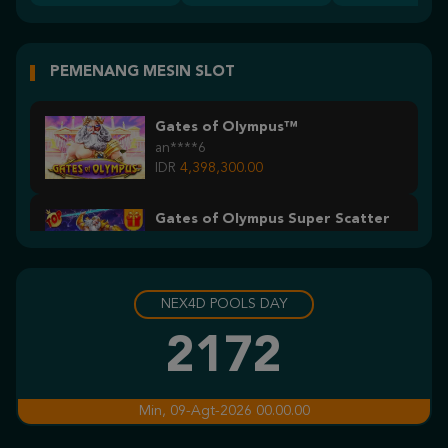
PEMENANG MESIN SLOT
Gates of Olympus™
an****6
IDR
4,398,300.00
Gates of Olympus Super Scatter
n****e
IDR
1,963,050.00
NEX4D POOLS DAY
Mahjong Wins 3 – Black Scatter
g****3
2172
IDR
1,904,000.00
Mahjong Wins 3 – Black Scatter
Min, 09-Agt-2026 00.00.00
g****3
IDR
1,703,000.00