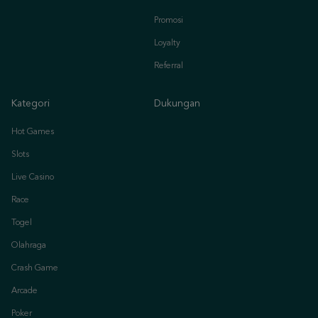
Promosi
Loyalty
Referral
Kategori
Dukungan
Hot Games
Slots
Live Casino
Race
Togel
Olahraga
Crash Game
Arcade
Poker