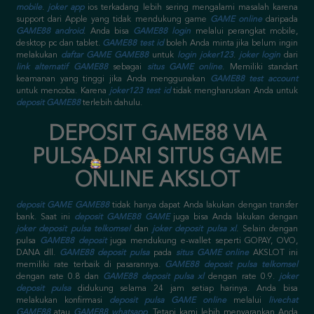
mobile
.
joker app
ios terkadang lebih sering mengalami masalah karena
support dari Apple yang tidak mendukung game
GAME online
daripada
GAME88 android
. Anda bisa
GAME88 login
melalui perangkat mobile,
desktop pc dan tablet.
GAME88 test id
boleh Anda minta jika belum ingin
melakukan
daftar GAME GAME88
untuk
login joker123
.
joker login
dari
link alternatif GAME88
sebagai
situs GAME online
. Memiliki standart
keamanan yang tinggi jika Anda menggunakan
GAME88 test account
untuk mencoba. Karena
joker123 test id
tidak mengharuskan Anda untuk
deposit GAME88
terlebih dahulu.
DEPOSIT GAME88 VIA
PULSA DARI SITUS GAME
ONLINE AKSLOT
deposit GAME GAME88
tidak hanya dapat Anda lakukan dengan transfer
bank. Saat ini
deposit GAME88 GAME
juga bisa Anda lakukan dengan
joker deposit pulsa telkomsel
dan
joker deposit pulsa xl
. Selain dengan
pulsa
GAME88 deposit
juga mendukung e-wallet seperti GOPAY, OVO,
DANA dll.
GAME88 deposit pulsa
pada
situs GAME online
AKSLOT ini
memiliki rate terbaik di pasarannya.
GAME88 deposit pulsa telkomsel
dengan rate 0.8 dan
GAME88 deposit pulsa xl
dengan rate 0.9.
joker
deposit pulsa
didukung selama 24 jam setiap harinya. Anda bisa
melakukan konfirmasi
deposit pulsa GAME online
melalui
livechat
GAME88
atau
GAME88 whatsapp
. Tetapi kami lebih menyarankan Anda