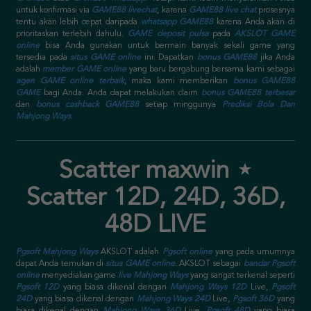
untuk konfirmasi via
GAME88 livechat
, karena
GAME88 live chat
prosesnya
tentu akan lebih cepat daripada
whatsapp GAME88
karena Anda akan di
prioritaskan terlebih dahulu.
GAME deposit pulsa
pada
AKSLOT GAME
online
bisa Anda gunakan untuk bermain banyak sekali game yang
tersedia pada
situs GAME online
ini. Dapatkan
bonus GAME88
jika Anda
adalah
member GAME online
yang baru bergabung bersama kami sebagai
agen GAME online terbaik
, maka kami memberikan
bonus GAME88
GAME
bagi Anda. Anda dapat melakukan claim
bonus GAME88 terbesar
dan
bonus cashback GAME88
setiap minggunya
Prediksi Bola Dan
Mahjong Ways
.
Scatter maxwin ⋆
Scatter 12D, 24D, 36D,
48D LIVE
Pgsoft Mahjong Ways
AKSLOT adalah
Pgsoft online
yang pada umumnya
dapat Anda temukan di
situs GAME online
. AKSLOT sebagai
bandar Pgsoft
online
menyediakan game
live Mahjong Ways
yang sangat terkenal seperti
Pgsoft 12D
yang biasa dikenal dengan
Mahjong Ways 12D
Live,
Pgsoft
24D
yang biasa dikenal dengan
Mahjong Ways 24D
Live,
Pgsoft 36D
yang
biasa dikenal dengan
Mahjong Ways 36D
Live,
Pgsoft 48D
yang biasa