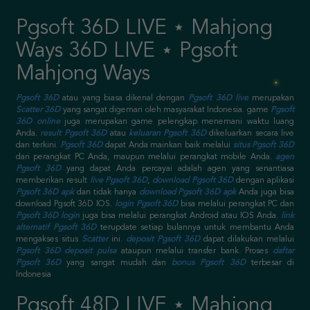
Pgsoft 36D LIVE ⋆ Mahjong
Ways 36D LIVE ⋆ Pgsoft
Mahjong Ways
Pgsoft 36D
atau yang biasa dikenal dengan
Pgsoft 36D live
merupakan
Scatter 36D
yang sangat digemari oleh masyarakat Indonesia. game
Pgsoft
36D online
juga merupakan game pelengkap menemani waktu luang
Anda.
result Pgsoft 36D
atau
keluaran Pgsoft 36D
dikeluarkan secara live
dan terkini.
Pgsoft 36D
dapat Anda mainkan baik melalui
situs Pgsoft 36D
dari perangkat PC Anda, maupun melalui perangkat mobile Anda.
agen
Pgsoft 36D
yang dapat Anda percayai adalah agen yang senantiasa
memberikan result
live Pgsoft 36D
,
download Pgsoft 36D
dengan aplikasi
Pgsoft 36D apk
dan tidak hanya
download Pgsoft 36D apk
Anda juga bisa
download Pgsoft 36D IOS.
login Pgsoft 36D
bisa melalui perangkat PC dan
Pgsoft 36D login
juga bisa melalui perangkat Android atau IOS Anda.
link
alternatif Pgsoft 36D
terupdate setiap bulannya untuk membantu Anda
mengakses situs
Scatter
ini.
deposit Pgsoft 36D
dapat dilakukan melalui
Pgsoft 36D deposit pulsa
ataupun melalui transfer bank. Proses
daftar
Pgsoft 36D
yang sangat mudah dan
bonus Pgsoft 36D
terbesar di
Indonesia
Pgsoft 48D LIVE ⋆ Mahjong