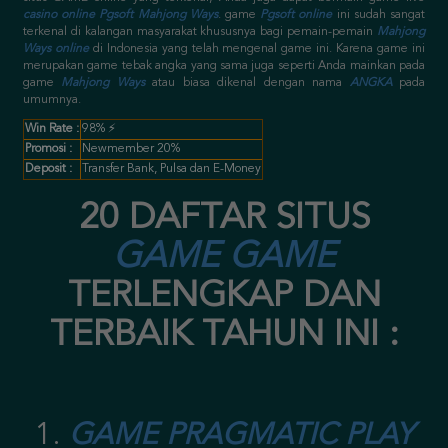
casino online
Pgsoft Mahjong Ways
. game
Pgsoft online
ini sudah sangat
terkenal di kalangan masyarakat khususnya bagi pemain-pemain
Mahjong
Ways online
di Indonesia yang telah mengenal game ini. Karena game ini
merupakan game tebak angka yang sama juga seperti Anda mainkan pada
game
Mahjong Ways
atau biasa dikenal dengan nama
ANGKA
pada
umumnya.
Win Rate :
98% ⚡
Promosi :
Newmember 20%
Deposit :
Transfer Bank, Pulsa dan E-Money
20 DAFTAR SITUS
GAME GAME
TERLENGKAP DAN
TERBAIK TAHUN INI :
1.
GAME PRAGMATIC PLAY