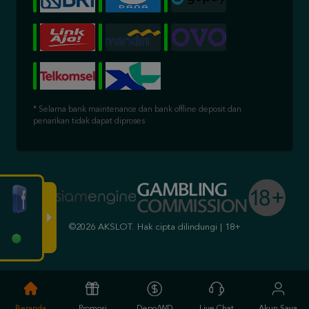
* Selama bank maintenance dan bank offline deposit dan
penarikan tidak dapat diproses
©2026 AKSLOT. Hak cipta dilindungi | 18+