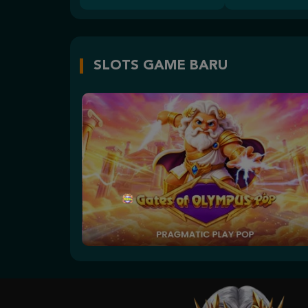
SLOTS GAME BARU