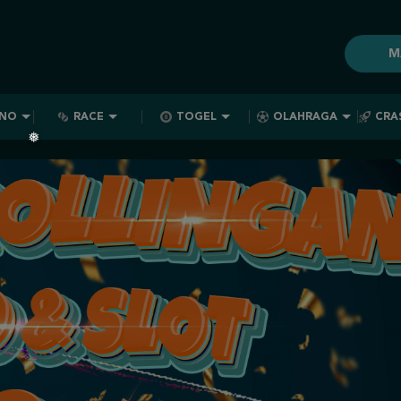
M
INO
RACE
TOGEL
OLAHRAGA
CRA