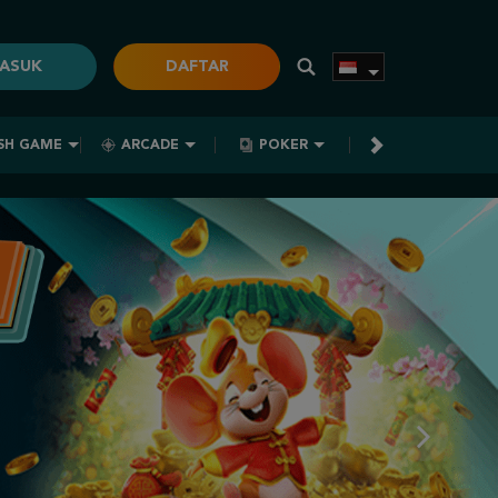
ASUK
DAFTAR
SH GAME
ARCADE
POKER
E-SPORTS