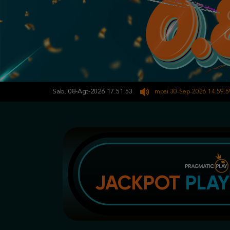
Sab, 08-Agt-2026 17.51.53
tual Sports pada 30-Jun-2026 dari 14.59.59 sampai 30-Sep-2026 14.59.59. Selama w
JACKPOT
PLAY