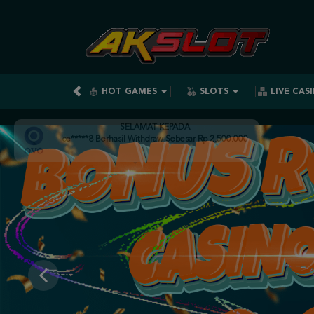
HOT GAMES
SLOTS
LIVE CAS
SELAMAT KEPADA
ce*****8 Berhasil Withdraw Sebesar Rp 2.500.000