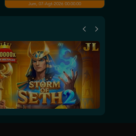
Jum, 07-Agt-2026 00.00.00
Starlight Princess Super
Scatter
n****e
IDR
1,031,550.00
Gates of Gatot Kaca
Super Scatter
n****e
IDR
885,000.00
Gates of Gatot Kaca
Super Scatter
n****e
IDR
859,600.00
Sweet Bonanza 2500
xep****2
IDR
754,350.00
Gates of Olympus