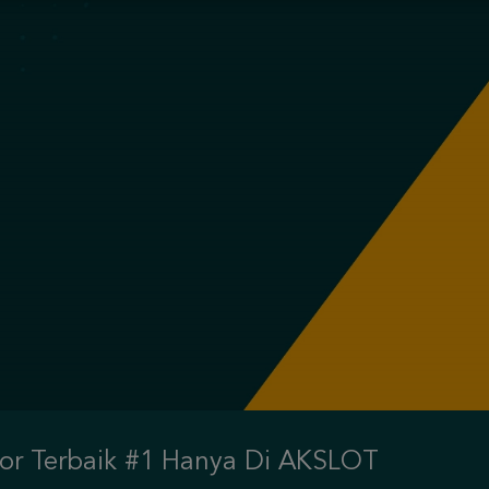
cor Terbaik #1 Hanya Di AKSLOT