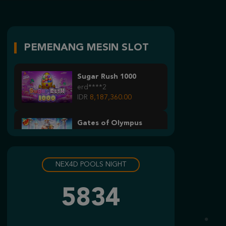
PEMENANG MESIN SLOT
Sugar Rush 1000
erd****2
IDR
8,187,360.00
Gates of Olympus
1000
own
Way of Ninja
BANDITO RETURNS
yu****3
IDR
1,225,100.00
NEX4D POOLS NIGHT
Gates of Gatot Kaca
Super Scatter
5834
n****e
IDR
1,183,500.00
Wild Bandito
Mahjong Legend