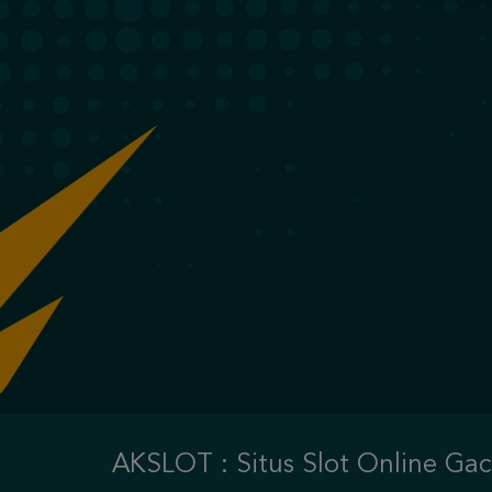
AKSLOT : Situs Slot Online Ga