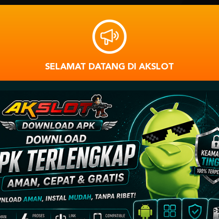
SELAMAT DATANG DI AKSLOT
Fat Panda adalah 
impact! Dirancang buat 
ketebak. Dengan energi 
menang besar—Fat Pan