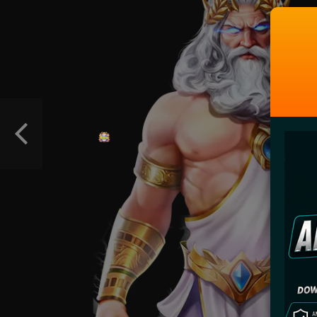
Previous