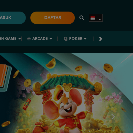
ASUK
DAFTAR
SH GAME
ARCADE
POKER
E-SPORTS