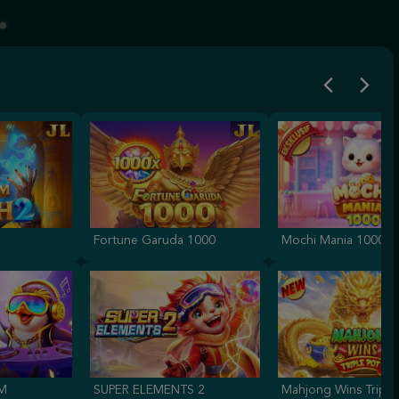
Fortune Garuda 1000
Mochi Mania 1000
M
SUPER ELEMENTS 2
Mahjong Wins Triple