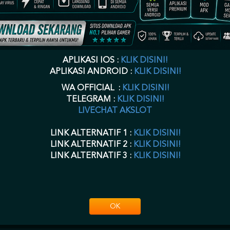
APLIKASI IOS :
KLIK DISINI!
APLIKASI ANDROID :
KLIK DISINI!
OUR PARTNER
WA OFFICIAL :
KLIK DISINI!
TELEGRAM :
KLIK DISINI!
LIVECHAT AKSLOT
LINK ALTERNATIF 1 :
KLIK DISINI!
LINK ALTERNATIF 2 :
KLIK DISINI!
LINK ALTERNATIF 3 :
KLIK DISINI!
OK