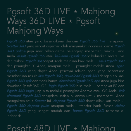
Pgsoft 36D LIVE ⋆ Mahjong
Ways 36D LIVE ⋆ Pgsoft
Mahjong Ways
Pgsoft 36D
atau yang biasa dikenal dengan
Pgsoft 36D live
merupakan
Scatter 36D
yang sangat digemari oleh masyarakat Indonesia. game
Pgsoft
36D online
juga merupakan game pelengkap menemani waktu luang
Anda.
result Pgsoft 36D
atau
keluaran Pgsoft 36D
dikeluarkan secara live
dan terkini.
Pgsoft 36D
dapat Anda mainkan baik melalui
situs Pgsoft 36D
dari perangkat PC Anda, maupun melalui perangkat mobile Anda.
agen
Pgsoft 36D
yang dapat Anda percayai adalah agen yang senantiasa
memberikan result
live Pgsoft 36D
,
download Pgsoft 36D
dengan aplikasi
Pgsoft 36D apk
dan tidak hanya
download Pgsoft 36D apk
Anda juga bisa
download Pgsoft 36D IOS.
login Pgsoft 36D
bisa melalui perangkat PC dan
Pgsoft 36D login
juga bisa melalui perangkat Android atau IOS Anda.
link
alternatif Pgsoft 36D
terupdate setiap bulannya untuk membantu Anda
mengakses situs
Scatter
ini.
deposit Pgsoft 36D
dapat dilakukan melalui
Pgsoft 36D deposit pulsa
ataupun melalui transfer bank. Proses
daftar
Pgsoft 36D
yang sangat mudah dan
bonus Pgsoft 36D
terbesar di
Indonesia
Pgsoft 48D LIVE ⋆ Mahjong