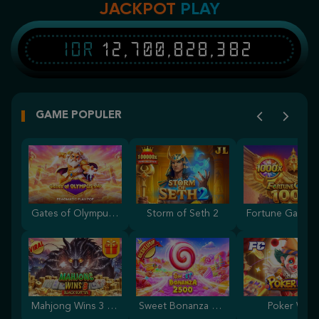
JACKPOT
PLAY
IDR
12,700,828,382
GAME POPULER
Gates of Olympus POP
Storm of Seth 2
Mahjong Wins 3 – Black Scatter
Sweet Bonanza 2500
Poker Win