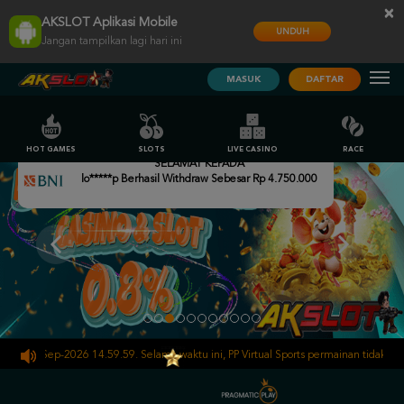
×
AKSLOT Aplikasi Mobile
UNDUH
Jangan tampilkan lagi hari ini
MASUK
DAFTAR
HOT GAMES
SLOTS
LIVE CASINO
RACE
SELAMAT KEPADA
lo*****p Berhasil Withdraw Sebesar Rp 4.750.000
0-Sep-2026 14.59.59. Selama waktu ini, PP Virtual Sports permainan tidak akan te