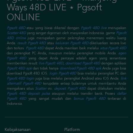
Ways 48D LIVE ⋆ Pgsoft
ONLINE
Pgsoft 48D
atau yang biasa dikenal dengan
Pgsoft 48D live
merupakan
Scatter 48D
yang sangat digemari oleh masyarakat Indonesia. game
Pgsoft
48D online
juga merupakan game pelengkap menemani waktu luang
Anda.
result Pgsoft 48D
atau
keluaran Pgsoft 48D
dikeluarkan secara live
dan terkini.
Pgsoft 48D
dapat Anda mainkan baik melalui
situs Pgsoft 48D
dari perangkat PC Anda, maupun melalui perangkat mobile Anda.
agen
Pgsoft 48D
yang dapat Anda percayai adalah agen yang senantiasa
memberikan result
live Pgsoft 48D
,
download Pgsoft 48D
dengan aplikasi
Pgsoft 48D apk
dan tidak hanya
download Pgsoft 48D apk
Anda juga bisa
download Pgsoft 48D IOS.
login Pgsoft 48D
bisa melalui perangkat PC dan
Pgsoft 48D login
juga bisa melalui perangkat Android atau IOS Anda.
link
alternatif Pgsoft 48D
terupdate setiap bulannya untuk membantu Anda
mengakses situs
Scatter
ini.
deposit Pgsoft 48D
dapat dilakukan melalui
Pgsoft 48D deposit pulsa
ataupun melalui transfer bank. Proses
daftar
Pgsoft 48D
yang sangat mudah dan
bonus Pgsoft 48D
terbesar di
Indonesia.
Kebijaksanaan
Platform