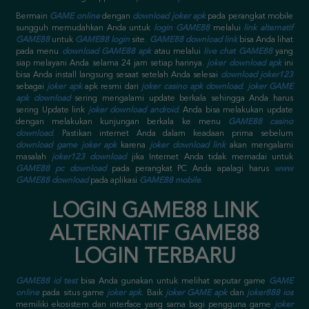
Bermain
GAME online
dengan
download joker apk
pada perangkat mobile
sungguh memudahkan Anda untuk
login GAME88
melalui
link alternatif
GAME88
untuk
GAME88 login
site.
GAME88 download link
bisa Anda lihat
pada menu
download GAME88 apk
atau melalui
live chat GAME88
yang
siap melayani Anda selama 24 jam setiap harinya.
joker download apk
ini
bisa Anda install langsung sesaat setelah Anda selesai
download joker123
sebagai
joker apk
apk resmi dari
joker casino apk download
.
joker GAME
apk download
sering mengalami update berkala sehingga Anda harus
sering Update link
joker download android
. Anda bisa melakukan update
dengan melakukan kunjungan berkala ke menu
GAME88 casino
download
. Pastikan internet Anda dalam keadaan prima sebelum
download game joker apk
karena
joker download link
akan mengalami
masalah
joker123 download
jika Internet Anda tidak memadai untuk
GAME88 pc download
pada perangkat PC Anda apalagi harus
www
GAME88 download
pada aplikasi
GAME88 mobile
.
LOGIN GAME88 LINK
ALTERNATIF GAME88
LOGIN TERBARU
GAME88 id test
bisa Anda gunakan untuk melihat seputar game
GAME
online
pada situs game
joker apk
. Baik
joker GAME apk
dan
joker888 ios
memiliki ekosistem dan interface yang sama bagi pengguna game
joker