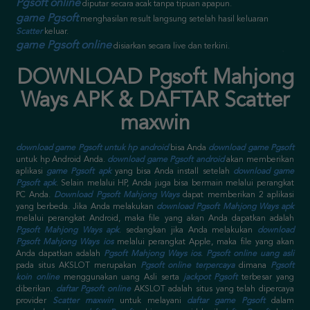
Pgsoft online
diputar secara acak tanpa tipuan apapun.
game Pgsoft
menghasilan result langsung setelah hasil keluaran
Scatter
keluar.
game Pgsoft online
disiarkan secara live dan terkini.
DOWNLOAD Pgsoft Mahjong
Ways APK & DAFTAR Scatter
maxwin
download game Pgsoft untuk hp android
bisa Anda
download game Pgsoft
untuk hp Android Anda.
download game Pgsoft android
akan memberikan
aplikasi
game Pgsoft apk
yang bisa Anda install setelah
download game
Pgsoft apk
. Selain melalui HP, Anda juga bisa bermain melalui perangkat
PC Anda.
Download Pgsoft Mahjong Ways
dapat memberikan 2 aplikasi
yang berbeda. Jika Anda melakukan
download Pgsoft Mahjong Ways apk
melalui perangkat Android, maka file yang akan Anda dapatkan adalah
Pgsoft Mahjong Ways apk
. sedangkan jika Anda melakukan
download
Pgsoft Mahjong Ways ios
melalui perangkat Apple, maka file yang akan
Anda dapatkan adalah
Pgsoft Mahjong Ways ios
.
Pgsoft online uang asli
pada situs AKSLOT merupakan
Pgsoft online terpercaya
dimana
Pgsoft
koin online
menggunakan uang Asli serta
jackpot Pgsoft
terbesar yang
diberikan.
daftar Pgsoft online
AKSLOT adalah situs yang telah dipercaya
provider
Scatter maxwin
untuk melayani
daftar game Pgsoft
dalam