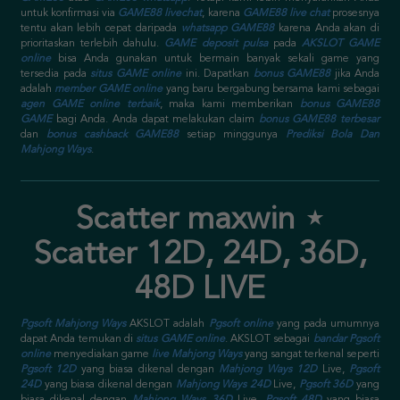
untuk konfirmasi via
GAME88 livechat
, karena
GAME88 live chat
prosesnya
tentu akan lebih cepat daripada
whatsapp GAME88
karena Anda akan di
prioritaskan terlebih dahulu.
GAME deposit pulsa
pada
AKSLOT GAME
online
bisa Anda gunakan untuk bermain banyak sekali game yang
tersedia pada
situs GAME online
ini. Dapatkan
bonus GAME88
jika Anda
adalah
member GAME online
yang baru bergabung bersama kami sebagai
agen GAME online terbaik
, maka kami memberikan
bonus GAME88
GAME
bagi Anda. Anda dapat melakukan claim
bonus GAME88 terbesar
dan
bonus cashback GAME88
setiap minggunya
Prediksi Bola Dan
Mahjong Ways
.
Scatter maxwin ⋆
Scatter 12D, 24D, 36D,
48D LIVE
Pgsoft Mahjong Ways
AKSLOT adalah
Pgsoft online
yang pada umumnya
dapat Anda temukan di
situs GAME online
. AKSLOT sebagai
bandar Pgsoft
online
menyediakan game
live Mahjong Ways
yang sangat terkenal seperti
Pgsoft 12D
yang biasa dikenal dengan
Mahjong Ways 12D
Live,
Pgsoft
24D
yang biasa dikenal dengan
Mahjong Ways 24D
Live,
Pgsoft 36D
yang
biasa dikenal dengan
Mahjong Ways 36D
Live,
Pgsoft 48D
yang biasa