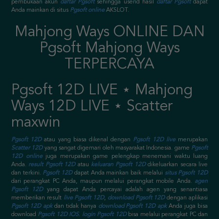
pembukaan akun
daftar Pgsoft
sehingga userid hasil
daftar Pgsoft
dapat
Anda mainkan di situs
Pgsoft online
AKSLOT.
Mahjong Ways ONLINE DAN
Pgsoft Mahjong Ways
TERPERCAYA
Pgsoft 12D LIVE ⋆ Mahjong
Ways 12D LIVE ⋆ Scatter
maxwin
Pgsoft 12D
atau yang biasa dikenal dengan
Pgsoft 12D live
merupakan
Scatter 12D
yang sangat digemari oleh masyarakat Indonesia. game
Pgsoft
12D online
juga merupakan game pelengkap menemani waktu luang
Anda.
result Pgsoft 12D
atau
keluaran Pgsoft 12D
dikeluarkan secara live
dan terkini.
Pgsoft 12D
dapat Anda mainkan baik melalui
situs Pgsoft 12D
dari perangkat PC Anda, maupun melalui perangkat mobile Anda.
agen
Pgsoft 12D
yang dapat Anda percayai adalah agen yang senantiasa
memberikan result
live Pgsoft 12D
,
download Pgsoft 12D
dengan aplikasi
Pgsoft 12D apk
dan tidak hanya
download Pgsoft 12D apk
Anda juga bisa
download
Pgsoft 12D IOS
.
login Pgsoft 12D
bisa melalui perangkat PC dan