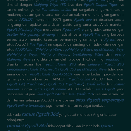
dikenal dengan
Mahjong Ways 48D
Live dan
Pgsoft Dragon Tiger
live
casino online. game
live casino online
ini sangatlah di gemari karena
mudahnya dalam game serta kemudahan dalam memenangkan game ini
karena
AKSLOT
menjamin 100% game
Pgsoft live
ini disiarkan secara
langsung dan update serta dalam waktu yang sama saat Anda mainkan.
Pgsoft Mahjong Ways
merupakan
Pgsoft online
yang tidak sama dengan
Scatter
hkb gaming
.
dindong
ini adalah versi
Pgsoft live
yang berbeda
server, tetapi memiliki keseruan bermain yang sama. game
Pg soft
pada
situs AKSLOT
live Pgsoft
ini dapat Anda sanding dan tidak kalah dengan
situs
ANGKAjitu
,
8Mahjong Ways
,
rgoMahjong Ways
,
jayaMahjong Ways
,
afaMahjong Ways
,
Mahjong Wayscc
,
broMahjong Ways
dan
eyang
Mahjong Ways
yang dikeluarkan oleh provider HKB gaming.
ingdong
ini
disiarkan secara live
result Pgsoft 24d
atau
keluaran Pgsoft 24d
,
pengeluaran Pgsoft 24d
,
result Pgsoft 36d jayaMahjong Ways
tidak akan
sama dengan
result Pgsoft 36d AKSLOT
karena perbedaan provider dari
game yang di adopsi oleh AKSLOT.
Pgsoft online
AKSLOT terdiri dari
Pgsoft 12d
,
Pgsoft 24d
,
Pgsoft 36d
,
Pgsoft 48d
,
Pgsoft sicbo
dan
Scatter
maxwin
lainnya.
situs Pgsoft online
AKSLOT adalah
situs Pgsoft
yang
beroperasi 24 jam.
live Pgsoft 24d
dan
live Pgsoft 36d
disiarkan secara live
situs Pgsoft terpercaya
dan terkini sehingga AKSLOT merupakan
.
Pgsoft online terpercaya
juga memiliki ciri-ciri sebagai berikut :
rumus Pgsoft 36d
tidak ada
yang dapat menebak Angka keluaran
selanjutnya.
prediksi Pgsoft 36d
game
tidak dapat dilakukan karena bola