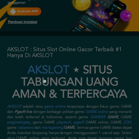
genggaman
Android APK
Panduan instalasi
AKSLOT : Situs Slot Online Gacor Terbaik #1
Hanya Di AKSLOT
AKSLOT
⋆
SITUS
TABUNGAN UANG
AMAN & TERPERCAYA
AKSLOT
adalah situs
game online
terpercaya dengan fokus game GAME
dan
Pgsoft live
dengan berbagai pilihan game
GAME online
yang menarik
dan telah terkenal di Indonesia, seperti game
GAME88
GAME
, GAME
pragmaticplay
, game GAME
playtech
,
pgsoft
GAME online
, GAME
CQ9
,
game
habanero
dan
microgaming
GAME
. Semua game GAME diatas dapat
Anda mainkan langsung hanya dengan menggunakan 1 userid saja.
Selain
situs GAME online yang terkenal, Anda juga dapat bermain game live