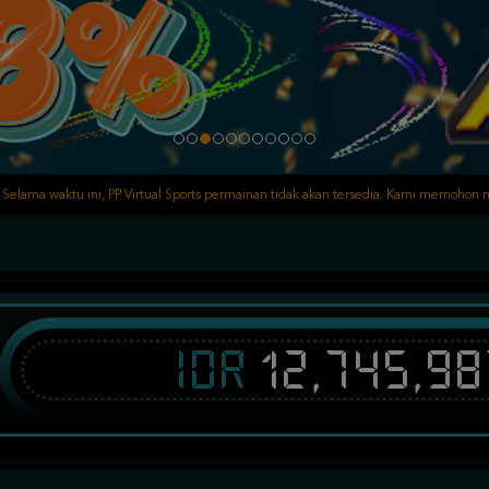
ktu ini, PP Virtual Sports permainan tidak akan tersedia. Kami memohon maaf atas
IDR
12,745,9