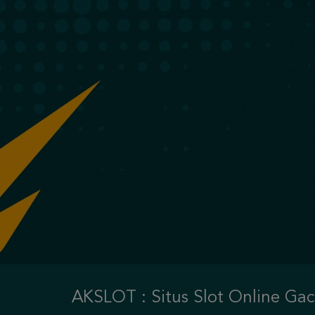
AKSLOT : Situs Slot Online Ga