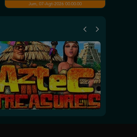
Gates of Olympus Super
Jum, 07-Agt-2026 00.00.00
Scatter
pod****o
IDR
1,727,040.00
Sweet Bonanza 2500
k****5
IDR
1,671,200.00
Mahjong Wins 3 – Black
Scatter
wa****5
IDR
1,554,600.00
Starlight Princess Super
Scatter
n****e
IDR
1,489,800.00
Starlight Princess Super