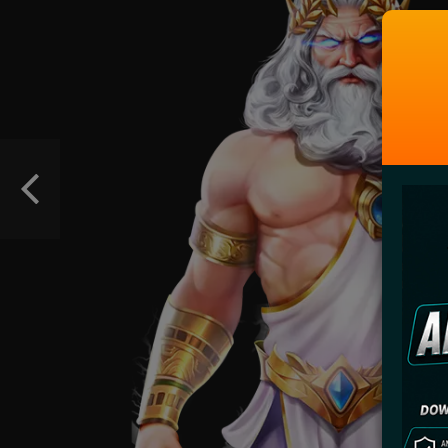
Previous