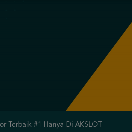
cor Terbaik #1 Hanya Di AKSLOT