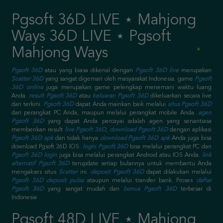
Pgsoft 36D LIVE ⋆ Mahjong
Ways 36D LIVE ⋆ Pgsoft
Mahjong Ways
Pgsoft 36D
atau yang biasa dikenal dengan
Pgsoft 36D live
merupakan
Scatter 36D
yang sangat digemari oleh masyarakat Indonesia. game
Pgsoft
36D online
juga merupakan game pelengkap menemani waktu luang
Anda.
result Pgsoft 36D
atau
keluaran Pgsoft 36D
dikeluarkan secara live
dan terkini.
Pgsoft 36D
dapat Anda mainkan baik melalui
situs Pgsoft 36D
dari perangkat PC Anda, maupun melalui perangkat mobile Anda.
agen
Pgsoft 36D
yang dapat Anda percayai adalah agen yang senantiasa
memberikan result
live Pgsoft 36D
,
download Pgsoft 36D
dengan aplikasi
Pgsoft 36D apk
dan tidak hanya
download Pgsoft 36D apk
Anda juga bisa
download Pgsoft 36D IOS.
login Pgsoft 36D
bisa melalui perangkat PC dan
Pgsoft 36D login
juga bisa melalui perangkat Android atau IOS Anda.
link
alternatif Pgsoft 36D
terupdate setiap bulannya untuk membantu Anda
mengakses situs
Scatter
ini.
deposit Pgsoft 36D
dapat dilakukan melalui
Pgsoft 36D deposit pulsa
ataupun melalui transfer bank. Proses
daftar
Pgsoft 36D
yang sangat mudah dan
bonus Pgsoft 36D
terbesar di
Indonesia
Pgsoft 48D LIVE ⋆ Mahjong