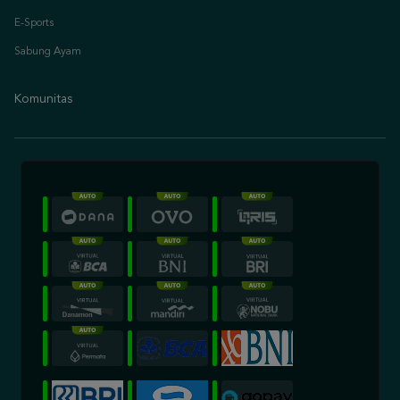
E-Sports
Sabung Ayam
Komunitas