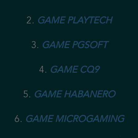
2.
GAME PLAYTECH
3.
GAME PGSOFT
4.
GAME CQ9
5.
GAME HABANERO
6.
GAME MICROGAMING