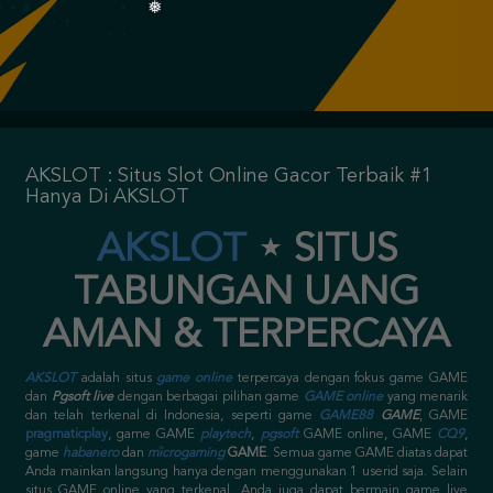
AKSLOT : Situs Slot Online Gacor Terbaik #1
Hanya Di AKSLOT
AKSLOT
⋆
SITUS
TABUNGAN UANG
AMAN & TERPERCAYA
AKSLOT
adalah situs
game online
terpercaya dengan fokus game GAME
dan
Pgsoft live
dengan berbagai pilihan game
GAME online
yang menarik
dan telah terkenal di Indonesia, seperti game
GAME88
GAME
, GAME
pragmaticplay
, game GAME
playtech
,
pgsoft
GAME online
, GAME
CQ9
,
game
habanero
dan
microgaming
GAME
. Semua game GAME diatas dapat
Anda mainkan langsung hanya dengan menggunakan 1 userid saja.
Selain
situs GAME online yang terkenal, Anda juga dapat bermain game live