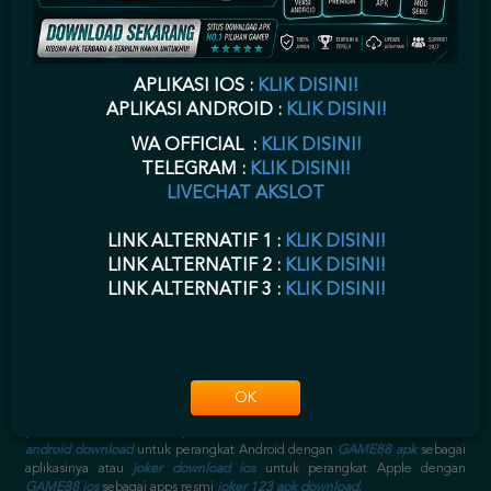
joker888
disitus
joker 123
atau
GAME88
sebagai
joker game
terpercaya.
GAME88 online
,
joker888
,
joker123
,
jokergaming
,
joker1788
,
joker8868
,
joker777
,
joker688
sebagai alternatif
joker GAME
pada situs AKSLOT
joker
gaming
.
APLIKASI IOS :
KLIK DISINI!
DOWNLOAD GAME88 APK
APLIKASI ANDROID :
KLIK DISINI!
GAME GAME88 LOGIN
WA OFFICIAL :
KLIK DISINI!
TELEGRAM :
KLIK DISINI!
VERSI TERBARU
LIVECHAT AKSLOT
joker download
Setelah Anda melakukan
pendaftaran akun GAME88
di
LINK ALTERNATIF 1 :
KLIK DISINI!
AKSLOT, maka selanjutnya Anda dapat melakukan
download GAME88
apk,
aplikasi
GAME88 apk
android AKSLOT ini mendukung Anda dalam
LINK ALTERNATIF 2 :
KLIK DISINI!
bermain melalui perangkat mobile smartphone Anda. Baik melalui PC atau
LINK ALTERNATIF 3 :
KLIK DISINI!
mobile dimana saja dan kapan saja dapat Anda mainkan semua game yang
ada di GAME AKSLOT ini.
GAME88 download
dapat Anda
download
aplikasi joker 123
melalui Android dan IOS.
GAME88 download apk
bisa
langsung diinstal setelah Anda
download aplikasi GAME88
nya.
download
joker 123
lebih baik segera Anda download setelah
daftar akun GAME88
sehingga lebih memudahkan Anda untuk
login GAME88
.
download
OK
GAME88
ini terletak pada menu daftar
GAME88 apk download
yang ada
pada kanan menu utama pada situs
AKSLOT GAME online
ini.
GAME88
android download
untuk perangkat Android dengan
GAME88 apk
sebagai
aplikasinya atau
joker download ios
untuk perangkat Apple dengan
GAME88 ios
sebagai apps resmi
joker 123 apk download
.