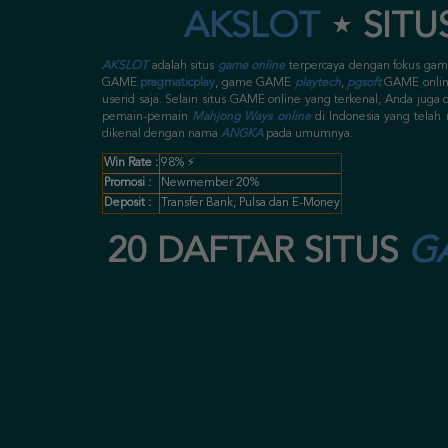
AKSLOT
⋆
SIT
AKSLOT
adalah situs
game online
terpercaya dengan fokus g
GAME
pragmaticplay
, game GAME
playtech
,
pgsoft
GAME onli
userid saja.
Selain situs GAME online yang terkenal, Anda juga
pemain-pemain
Mahjong Ways online
di Indonesia yang tela
dikenal dengan nama
ANGKA
pada umumnya.
Win Rate :
98% ⚡
Promosi :
Newmember 20%
Deposit :
Transfer Bank, Pulsa dan E-Money
20 DAFTAR SITUS
G