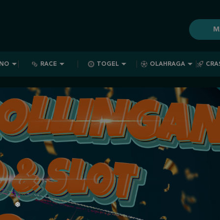
M
INO
RACE
TOGEL
OLAHRAGA
CRA