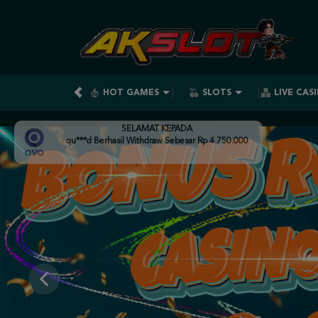
HOT GAMES
SLOTS
LIVE CAS
SELAMAT KEPADA
qu***d Berhasil Withdraw Sebesar Rp 4.750.000