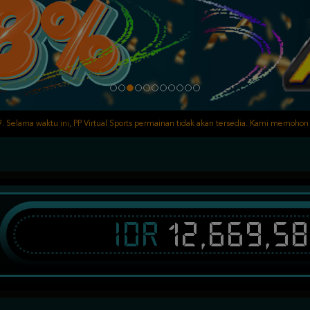
aktu ini, PP Virtual Sports permainan tidak akan tersedia. Kami memohon maaf ata
IDR
12,669,5