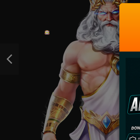
Previous