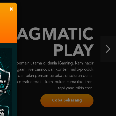
n****e
×
IDR
859,600.00
Mahjong Wins 3 – Black
Scatter
paim****s
IDR
727,280.00
FAT PANDA
Nex
Gates of Olympus
1000
slot brand dari Pragmatic Play yang bold dan penuh
tat****1
nyita perhatian dan kasih gameplay seru yang nggak
IDR
673,400.00
yang meledak-ledak, visual yang kece, dan potensi
da bukan cuma hiburan, tapi pembawa hoki sejati!
Coba Sekarang