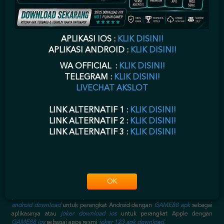
joker888
disitus
joker 123
atau
GAME88
sebagai
joker game
terpercaya.
GAME88 online
,
joker888
,
joker123
,
jokergaming
,
joker1788
,
joker8868
,
joker777
,
joker688
sebagai alternatif
joker GAME
pada situs AKSLOT
joker
gaming
.
APLIKASI IOS :
KLIK DISINI!
DOWNLOAD GAME88 APK
APLIKASI ANDROID :
KLIK DISINI!
GAME GAME88 LOGIN
WA OFFICIAL :
KLIK DISINI!
TELEGRAM :
KLIK DISINI!
VERSI TERBARU
LIVECHAT AKSLOT
joker download
Setelah Anda melakukan
pendaftaran akun GAME88
di
LINK ALTERNATIF 1 :
KLIK DISINI!
AKSLOT, maka selanjutnya Anda dapat melakukan
download GAME88
apk,
aplikasi
GAME88 apk
android AKSLOT ini mendukung Anda dalam
LINK ALTERNATIF 2 :
KLIK DISINI!
bermain melalui perangkat mobile smartphone Anda. Baik melalui PC atau
LINK ALTERNATIF 3 :
KLIK DISINI!
mobile dimana saja dan kapan saja dapat Anda mainkan semua game yang
ada di GAME AKSLOT ini.
GAME88 download
dapat Anda
download
aplikasi joker 123
melalui Android dan IOS.
GAME88 download apk
bisa
langsung diinstal setelah Anda
download aplikasi GAME88
nya.
download
joker 123
lebih baik segera Anda download setelah
daftar akun GAME88
sehingga lebih memudahkan Anda untuk
login GAME88
.
download
OK
GAME88
ini terletak pada menu daftar
GAME88 apk download
yang ada
pada kanan menu utama pada situs
AKSLOT GAME online
ini.
GAME88
android download
untuk perangkat Android dengan
GAME88 apk
sebagai
aplikasinya atau
joker download ios
untuk perangkat Apple dengan
GAME88 ios
sebagai apps resmi
joker 123 apk download
.