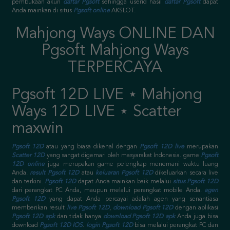
pembukaan akun
daftar Pgsoft
sehingga userid hasil
daftar Pgsoft
dapat
Anda mainkan di situs
Pgsoft online
AKSLOT.
Mahjong Ways ONLINE DAN
Pgsoft Mahjong Ways
TERPERCAYA
Pgsoft 12D LIVE ⋆ Mahjong
Ways 12D LIVE ⋆ Scatter
maxwin
Pgsoft 12D
atau yang biasa dikenal dengan
Pgsoft 12D live
merupakan
Scatter 12D
yang sangat digemari oleh masyarakat Indonesia. game
Pgsoft
12D online
juga merupakan game pelengkap menemani waktu luang
Anda.
result Pgsoft 12D
atau
keluaran Pgsoft 12D
dikeluarkan secara live
dan terkini.
Pgsoft 12D
dapat Anda mainkan baik melalui
situs Pgsoft 12D
dari perangkat PC Anda, maupun melalui perangkat mobile Anda.
agen
Pgsoft 12D
yang dapat Anda percayai adalah agen yang senantiasa
memberikan result
live Pgsoft 12D
,
download Pgsoft 12D
dengan aplikasi
Pgsoft 12D apk
dan tidak hanya
download Pgsoft 12D apk
Anda juga bisa
download
Pgsoft 12D IOS
.
login Pgsoft 12D
bisa melalui perangkat PC dan