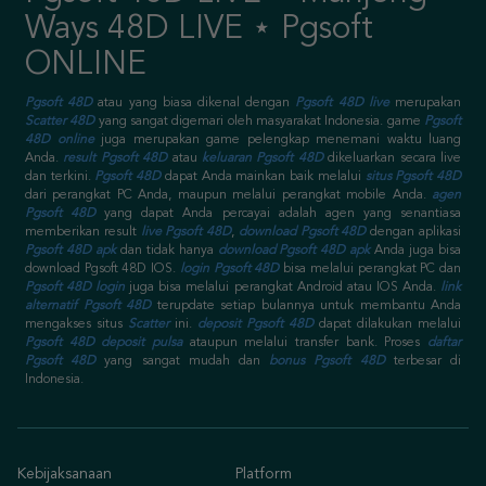
Ways 48D LIVE ⋆ Pgsoft
ONLINE
Pgsoft 48D
atau yang biasa dikenal dengan
Pgsoft 48D live
merupakan
Scatter 48D
yang sangat digemari oleh masyarakat Indonesia. game
Pgsoft
48D online
juga merupakan game pelengkap menemani waktu luang
Anda.
result Pgsoft 48D
atau
keluaran Pgsoft 48D
dikeluarkan secara live
dan terkini.
Pgsoft 48D
dapat Anda mainkan baik melalui
situs Pgsoft 48D
dari perangkat PC Anda, maupun melalui perangkat mobile Anda.
agen
Pgsoft 48D
yang dapat Anda percayai adalah agen yang senantiasa
memberikan result
live Pgsoft 48D
,
download Pgsoft 48D
dengan aplikasi
Pgsoft 48D apk
dan tidak hanya
download Pgsoft 48D apk
Anda juga bisa
download Pgsoft 48D IOS.
login Pgsoft 48D
bisa melalui perangkat PC dan
Pgsoft 48D login
juga bisa melalui perangkat Android atau IOS Anda.
link
alternatif Pgsoft 48D
terupdate setiap bulannya untuk membantu Anda
mengakses situs
Scatter
ini.
deposit Pgsoft 48D
dapat dilakukan melalui
Pgsoft 48D deposit pulsa
ataupun melalui transfer bank. Proses
daftar
Pgsoft 48D
yang sangat mudah dan
bonus Pgsoft 48D
terbesar di
Indonesia.
Kebijaksanaan
Platform