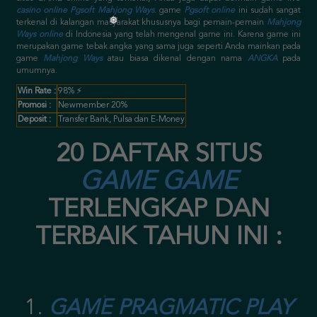
casino online
Pgsoft Mahjong Ways
. game
Pgsoft online
ini sudah sangat
terkenal di kalangan masyarakat khususnya bagi pemain-pemain
Mahjong
Ways online
di Indonesia yang telah mengenal game ini. Karena game ini
merupakan game tebak angka yang sama juga seperti Anda mainkan pada
game
Mahjong Ways
atau biasa dikenal dengan nama
ANGKA
pada
umumnya.
Win Rate :
98% ⚡
Promosi :
Newmember 20%
Deposit :
Transfer Bank, Pulsa dan E-Money
20 DAFTAR SITUS
GAME GAME
TERLENGKAP DAN
TERBAIK TAHUN INI :
1.
GAME PRAGMATIC PLAY