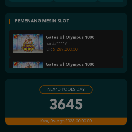
PEMENANG MESIN SLOT
Gates of Olympus 1000
harda****9
IDR
5,289,200.00
Gates of Olympus 1000
ayuar****u
IDR
5,278,000.00
NEX4D POOLS DAY
Mahjong Wins Triple Pot
n****e
3645
IDR
4,178,720.00
Gates of Olympus Super Scatter
Kam, 06-Agt-2026 00.00.00
da****8
IDR
4,056,400.00