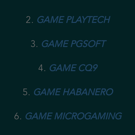
2.
GAME PLAYTECH
3.
GAME PGSOFT
4.
GAME CQ9
5.
GAME HABANERO
6.
GAME MICROGAMING