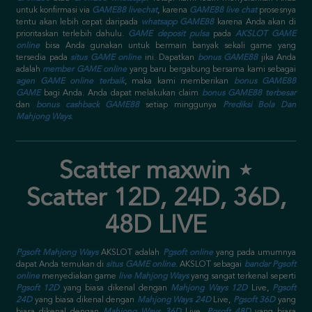
untuk konfirmasi via
GAME88 livechat
, karena
GAME88 live chat
prosesnya
tentu akan lebih cepat daripada
whatsapp GAME88
karena Anda akan di
prioritaskan terlebih dahulu.
GAME deposit pulsa
pada
AKSLOT GAME
online
bisa Anda gunakan untuk bermain banyak sekali game yang
tersedia pada
situs GAME online
ini. Dapatkan
bonus GAME88
jika Anda
adalah
member GAME online
yang baru bergabung bersama kami sebagai
agen GAME online terbaik
, maka kami memberikan
bonus GAME88
GAME
bagi Anda. Anda dapat melakukan claim
bonus GAME88 terbesar
dan
bonus cashback GAME88
setiap minggunya
Prediksi Bola Dan
Mahjong Ways
.
Scatter maxwin ⋆
Scatter 12D, 24D, 36D,
48D LIVE
Pgsoft Mahjong Ways
AKSLOT adalah
Pgsoft online
yang pada umumnya
dapat Anda temukan di
situs GAME online
. AKSLOT sebagai
bandar Pgsoft
online
menyediakan game
live Mahjong Ways
yang sangat terkenal seperti
Pgsoft 12D
yang biasa dikenal dengan
Mahjong Ways 12D
Live,
Pgsoft
24D
yang biasa dikenal dengan
Mahjong Ways 24D
Live,
Pgsoft 36D
yang
biasa dikenal dengan
Mahjong Ways 36D
Live,
Pgsoft 48D
yang biasa