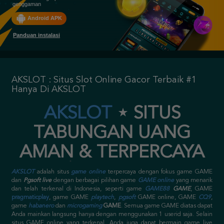
genggaman
Android APK
Panduan instalasi
AKSLOT : Situs Slot Online Gacor Terbaik #1
Hanya Di AKSLOT
AKSLOT
⋆
SITUS
TABUNGAN UANG
AMAN & TERPERCAYA
AKSLOT
adalah situs
game online
terpercaya dengan fokus game GAME
dan
Pgsoft live
dengan berbagai pilihan game
GAME online
yang menarik
dan telah terkenal di Indonesia, seperti game
GAME88
GAME
, GAME
pragmaticplay
, game GAME
playtech
,
pgsoft
GAME online
, GAME
CQ9
,
game
habanero
dan
microgaming
GAME
. Semua game GAME diatas dapat
Anda mainkan langsung hanya dengan menggunakan 1 userid saja.
Selain
situs GAME online yang terkenal, Anda juga dapat bermain game live