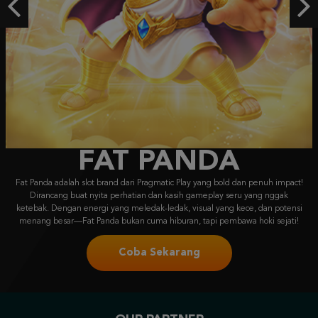
IDR
2,893,000.00
Previous
Ne
Gates of Gatot Kaca Super
Scatter
n****e
IDR
2,607,750.00
FAT PANDA
Fat Panda adalah slot brand dari Pragmatic Play yang bold dan penuh impact!
Dirancang buat nyita perhatian dan kasih gameplay seru yang nggak
ketebak. Dengan energi yang meledak-ledak, visual yang kece, dan potensi
menang besar—Fat Panda bukan cuma hiburan, tapi pembawa hoki sejati!
Coba Sekarang