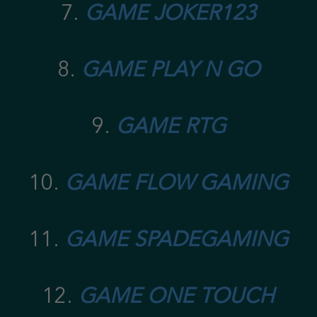
7.
GAME JOKER123
8.
GAME PLAY N GO
9.
GAME RTG
10.
GAME FLOW GAMING
11.
GAME SPADEGAMING
12.
GAME ONE TOUCH