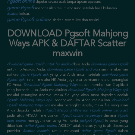
Pgsoft online
diputar secara acak tanpa tipuan apapun.
game Pgsoft
menghasilan result langsung setelah hasil keluaran
Scatter
keluar.
game Pgsoft online
disiarkan secara live dan terkini.
DOWNLOAD Pgsoft Mahjong
Ways APK & DAFTAR Scatter
maxwin
download game Pgsoft untuk hp android
bisa Anda
download game Pgsoft
untuk hp Android Anda.
download game Pgsoft android
akan memberikan
aplikasi
game Pgsoft apk
yang bisa Anda install setelah
download game
Pgsoft apk
. Selain melalui HP, Anda juga bisa bermain melalui perangkat
PC Anda.
Download Pgsoft Mahjong Ways
dapat memberikan 2 aplikasi
yang berbeda. Jika Anda melakukan
download Pgsoft Mahjong Ways apk
melalui perangkat Android, maka file yang akan Anda dapatkan adalah
Pgsoft Mahjong Ways apk
. sedangkan jika Anda melakukan
download
Pgsoft Mahjong Ways ios
melalui perangkat Apple, maka file yang akan
Anda dapatkan adalah
Pgsoft Mahjong Ways ios
.
Pgsoft online uang asli
pada situs AKSLOT merupakan
Pgsoft online terpercaya
dimana
Pgsoft
koin online
menggunakan uang Asli serta
jackpot Pgsoft
terbesar yang
diberikan.
daftar Pgsoft online
AKSLOT adalah situs yang telah dipercaya
provider
Scatter maxwin
untuk melayani
daftar game Pgsoft
dalam