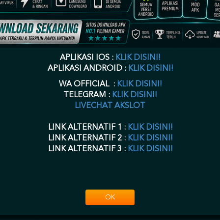
APLIKASI IOS :
KLIK DISINI!
APLIKASI ANDROID :
KLIK DISINI!
OUR PARTNER
WA OFFICIAL :
KLIK DISINI!
TELEGRAM :
KLIK DISINI!
LIVECHAT AKSLOT
LINK ALTERNATIF 1 :
KLIK DISINI!
LINK ALTERNATIF 2 :
KLIK DISINI!
LINK ALTERNATIF 3 :
KLIK DISINI!
OK