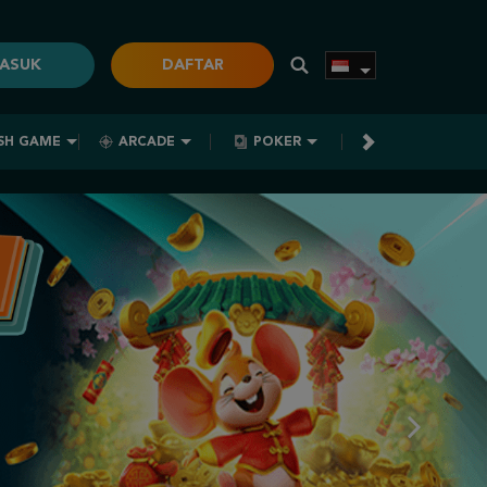
ASUK
DAFTAR
SH GAME
ARCADE
POKER
E-SPORTS