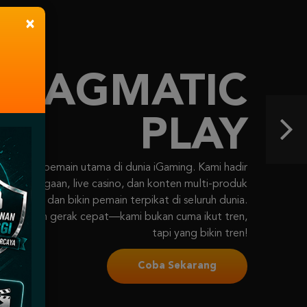
da****8
×
IDR
1,909,440.00
Starlight Princess Super
Scatter
da****8
IDR
1,674,250.00
FAT PANDA
Nex
Gates of Olympus Super
Scatter
slot brand dari Pragmatic Play yang bold dan penuh
patihra****7
nyita perhatian dan kasih gameplay seru yang nggak
IDR
1,416,500.00
yang meledak-ledak, visual yang kece, dan potensi
da bukan cuma hiburan, tapi pembawa hoki sejati!
Coba Sekarang