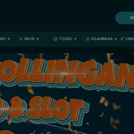
M
INO
RACE
TOGEL
OLAHRAGA
CRA