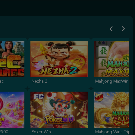
ec
Nezha 2
Mahjong MaxWin
2500
Poker Win
Mahjong Wins Triple