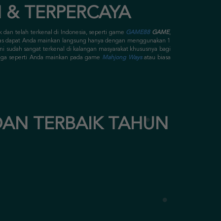
 & TERPERCAYA
 dan telah terkenal di Indonesia, seperti game
GAME88
GAME
,
s dapat Anda mainkan langsung hanya dengan menggunakan 1
ni sudah sangat terkenal di kalangan masyarakat khususnya bagi
juga seperti Anda mainkan pada game
Mahjong Ways
atau biasa
AN TERBAIK TAHUN