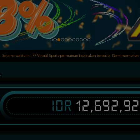
ktu ini, PP Virtual Sports permainan tidak akan tersedia. Kami memohon maaf atas
IDR
12,692,9