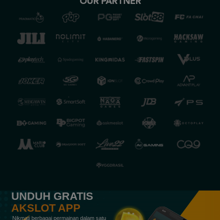
OUR PARTNER
UNDUH GRATIS
AKSLOT APP
Nikmati berbagai permainan dalam satu