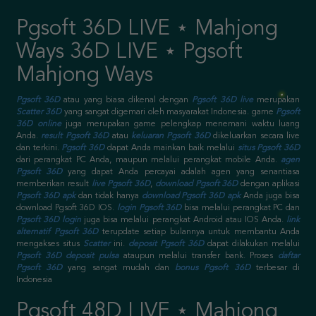
Pgsoft 36D LIVE ⋆ Mahjong
Ways 36D LIVE ⋆ Pgsoft
Mahjong Ways
Pgsoft 36D
atau yang biasa dikenal dengan
Pgsoft 36D live
merupakan
Scatter 36D
yang sangat digemari oleh masyarakat Indonesia. game
Pgsoft
36D online
juga merupakan game pelengkap menemani waktu luang
Anda.
result Pgsoft 36D
atau
keluaran Pgsoft 36D
dikeluarkan secara live
dan terkini.
Pgsoft 36D
dapat Anda mainkan baik melalui
situs Pgsoft 36D
dari perangkat PC Anda, maupun melalui perangkat mobile Anda.
agen
Pgsoft 36D
yang dapat Anda percayai adalah agen yang senantiasa
memberikan result
live Pgsoft 36D
,
download Pgsoft 36D
dengan aplikasi
Pgsoft 36D apk
dan tidak hanya
download Pgsoft 36D apk
Anda juga bisa
download Pgsoft 36D IOS.
login Pgsoft 36D
bisa melalui perangkat PC dan
Pgsoft 36D login
juga bisa melalui perangkat Android atau IOS Anda.
link
alternatif Pgsoft 36D
terupdate setiap bulannya untuk membantu Anda
mengakses situs
Scatter
ini.
deposit Pgsoft 36D
dapat dilakukan melalui
Pgsoft 36D deposit pulsa
ataupun melalui transfer bank. Proses
daftar
Pgsoft 36D
yang sangat mudah dan
bonus Pgsoft 36D
terbesar di
Indonesia
Pgsoft 48D LIVE ⋆ Mahjong