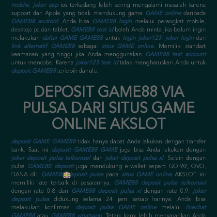
mobile
.
joker app
ios terkadang lebih sering mengalami masalah karena
support dari Apple yang tidak mendukung game
GAME online
daripada
GAME88 android
. Anda bisa
GAME88 login
melalui perangkat mobile,
desktop pc dan tablet.
GAME88 test id
boleh Anda minta jika belum ingin
melakukan
daftar GAME GAME88
untuk
login joker123
.
joker login
dari
link alternatif GAME88
sebagai
situs GAME online
. Memiliki standart
keamanan yang tinggi jika Anda menggunakan
GAME88 test account
untuk mencoba. Karena
joker123 test id
tidak mengharuskan Anda untuk
deposit GAME88
terlebih dahulu.
DEPOSIT GAME88 VIA
PULSA DARI SITUS GAME
ONLINE AKSLOT
deposit GAME GAME88
tidak hanya dapat Anda lakukan dengan transfer
bank. Saat ini
deposit GAME88 GAME
juga bisa Anda lakukan dengan
joker deposit pulsa telkomsel
dan
joker deposit pulsa xl
. Selain dengan
pulsa
GAME88 deposit
juga mendukung e-wallet seperti GOPAY, OVO,
DANA dll.
GAME88 deposit pulsa
pada
situs GAME online
AKSLOT ini
memiliki rate terbaik di pasarannya.
GAME88 deposit pulsa telkomsel
dengan rate 0.8 dan
GAME88 deposit pulsa xl
dengan rate 0.9.
joker
deposit pulsa
didukung selama 24 jam setiap harinya. Anda bisa
melakukan konfirmasi
deposit pulsa GAME online
melalui
livechat
GAME88
atau
GAME88 whatsapp
. Tetapi kami lebih menyarankan Anda