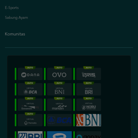
E-Sports
Sabung Ayam
Komunitas