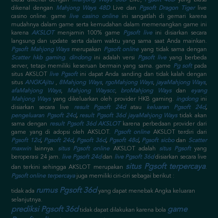
dikenal dengan
Mahjong Ways 48D
Live dan
Pgsoft Dragon Tiger
live
casino online. game
live casino online
ini sangatlah di gemari karena
mudahnya dalam game serta kemudahan dalam memenangkan game ini
karena
AKSLOT
menjamin 100% game
Pgsoft live
ini disiarkan secara
langsung dan update serta dalam waktu yang sama saat Anda mainkan.
Pgsoft Mahjong Ways
merupakan
Pgsoft online
yang tidak sama dengan
Scatter
hkb gaming
.
dindong
ini adalah versi
Pgsoft live
yang berbeda
server, tetapi memiliki keseruan bermain yang sama. game
Pg soft
pada
situs AKSLOT
live Pgsoft
ini dapat Anda sanding dan tidak kalah dengan
situs
ANGKAjitu
,
8Mahjong Ways
,
rgoMahjong Ways
,
jayaMahjong Ways
,
afaMahjong Ways
,
Mahjong Wayscc
,
broMahjong Ways
dan
eyang
Mahjong Ways
yang dikeluarkan oleh provider HKB gaming.
ingdong
ini
disiarkan secara live
result Pgsoft 24d
atau
keluaran Pgsoft 24d
,
pengeluaran Pgsoft 24d
,
result Pgsoft 36d jayaMahjong Ways
tidak akan
sama dengan
result Pgsoft 36d AKSLOT
karena perbedaan provider dari
game yang di adopsi oleh AKSLOT.
Pgsoft online
AKSLOT terdiri dari
Pgsoft 12d
,
Pgsoft 24d
,
Pgsoft 36d
,
Pgsoft 48d
,
Pgsoft sicbo
dan
Scatter
maxwin
lainnya.
situs Pgsoft online
AKSLOT adalah
situs Pgsoft
yang
beroperasi 24 jam.
live Pgsoft 24d
dan
live Pgsoft 36d
disiarkan secara live
situs Pgsoft terpercaya
dan terkini sehingga AKSLOT merupakan
.
Pgsoft online terpercaya
juga memiliki ciri-ciri sebagai berikut :
rumus Pgsoft 36d
tidak ada
yang dapat menebak Angka keluaran
selanjutnya.
prediksi Pgsoft 36d
game
tidak dapat dilakukan karena bola