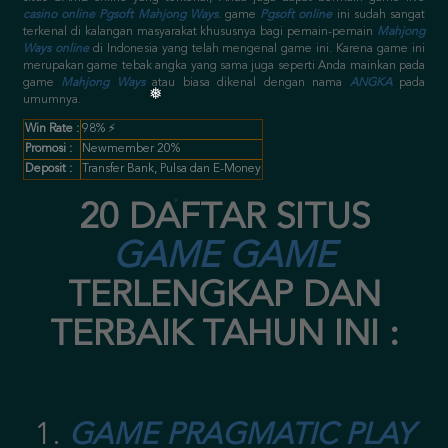
casino online
Pgsoft Mahjong Ways
. game
Pgsoft online
ini sudah sangat
terkenal di kalangan masyarakat khususnya bagi pemain-pemain
Mahjong
Ways online
di Indonesia yang telah mengenal game ini. Karena game ini
merupakan game tebak angka yang sama juga seperti Anda mainkan pada
game
Mahjong Ways
atau biasa dikenal dengan nama
ANGKA
pada
umumnya.
Win Rate :
98% ⚡
Promosi :
Newmember 20%
Deposit :
Transfer Bank, Pulsa dan E-Money
20 DAFTAR SITUS
GAME GAME
TERLENGKAP DAN
TERBAIK TAHUN INI :
1.
GAME PRAGMATIC PLAY