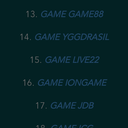
13.
GAME GAME88
14.
GAME YGGDRASIL
15.
GAME LIVE22
16.
GAME IONGAME
17.
GAME JDB