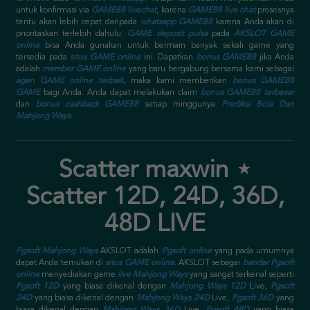
untuk konfirmasi via
GAME88 livechat
, karena
GAME88 live chat
prosesnya
tentu akan lebih cepat daripada
whatsapp GAME88
karena Anda akan di
prioritaskan terlebih dahulu.
GAME deposit pulsa
pada
AKSLOT GAME
online
bisa Anda gunakan untuk bermain banyak sekali game yang
tersedia pada
situs GAME online
ini. Dapatkan
bonus GAME88
jika Anda
adalah
member GAME online
yang baru bergabung bersama kami sebagai
agen GAME online terbaik
, maka kami memberikan
bonus GAME88
GAME
bagi Anda. Anda dapat melakukan claim
bonus GAME88 terbesar
dan
bonus cashback GAME88
setiap minggunya
Prediksi Bola Dan
Mahjong Ways
.
Scatter maxwin ⋆
Scatter 12D, 24D, 36D,
48D LIVE
Pgsoft Mahjong Ways
AKSLOT adalah
Pgsoft online
yang pada umumnya
dapat Anda temukan di
situs GAME online
. AKSLOT sebagai
bandar Pgsoft
online
menyediakan game
live Mahjong Ways
yang sangat terkenal seperti
Pgsoft 12D
yang biasa dikenal dengan
Mahjong Ways 12D
Live,
Pgsoft
24D
yang biasa dikenal dengan
Mahjong Ways 24D
Live,
Pgsoft 36D
yang
biasa dikenal dengan
Mahjong Ways 36D
Live,
Pgsoft 48D
yang biasa