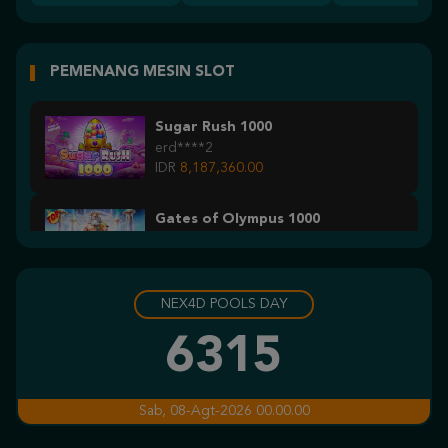
PEMENANG MESIN SLOT
Sugar Rush 1000
erd****2
IDR
8,187,360.00
Gates of Olympus 1000
yu****3
IDR
1,225,100.00
NEX4D POOLS DAY
Gates of Gatot Kaca Super
Scatter
6315
n****e
IDR
1,183,500.00
Sab, 08-Agt-2026 00.00.00
Sweet Bonanza 2500
xep****2