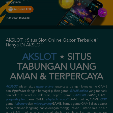
genggaman
Android APK
Panduan instalasi
AKSLOT : Situs Slot Online Gacor Terbaik #1
Hanya Di AKSLOT
AKSLOT
⋆
SITUS
TABUNGAN UANG
AMAN & TERPERCAYA
AKSLOT
adalah situs
game online
terpercaya dengan fokus game GAME
dan
Pgsoft live
dengan berbagai pilihan game
GAME online
yang menarik
dan telah terkenal di Indonesia, seperti game
GAME88
GAME
, GAME
pragmaticplay
, game GAME
playtech
,
pgsoft
GAME online
, GAME
CQ9
,
game
habanero
dan
microgaming
GAME
. Semua game GAME diatas dapat
Anda mainkan langsung hanya dengan menggunakan 1 userid saja.
Selain
situs GAME online yang terkenal, Anda juga dapat bermain game live