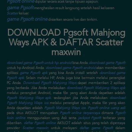
Pgsoft online
diputar secara acak tanpa tipuan apapun.
game Pgsoft
menghasilan result langsung setelah hasil keluaran
Scatter
keluar.
game Pgsoft online
disiarkan secara live dan terkini.
DOWNLOAD Pgsoft Mahjong
Ways APK & DAFTAR Scatter
maxwin
download game Pgsoft untuk hp android
bisa Anda
download game Pgsoft
untuk hp Android Anda.
download game Pgsoft android
akan memberikan
aplikasi
game Pgsoft apk
yang bisa Anda install setelah
download game
Pgsoft apk
. Selain melalui HP, Anda juga bisa bermain melalui perangkat
PC Anda.
Download Pgsoft Mahjong Ways
dapat memberikan 2 aplikasi
yang berbeda. Jika Anda melakukan
download Pgsoft Mahjong Ways apk
melalui perangkat Android, maka file yang akan Anda dapatkan adalah
Pgsoft Mahjong Ways apk
. sedangkan jika Anda melakukan
download
Pgsoft Mahjong Ways ios
melalui perangkat Apple, maka file yang akan
Anda dapatkan adalah
Pgsoft Mahjong Ways ios
.
Pgsoft online uang asli
pada situs AKSLOT merupakan
Pgsoft online terpercaya
dimana
Pgsoft
koin online
menggunakan uang Asli serta
jackpot Pgsoft
terbesar yang
diberikan.
daftar Pgsoft online
AKSLOT adalah situs yang telah dipercaya
provider
Scatter maxwin
untuk melayani
daftar game Pgsoft
dalam