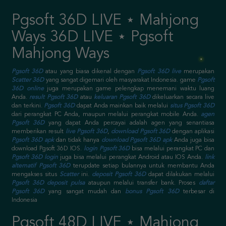
Pgsoft 36D LIVE ⋆ Mahjong
Ways 36D LIVE ⋆ Pgsoft
Mahjong Ways
Pgsoft 36D
atau yang biasa dikenal dengan
Pgsoft 36D live
merupakan
Scatter 36D
yang sangat digemari oleh masyarakat Indonesia. game
Pgsoft
36D online
juga merupakan game pelengkap menemani waktu luang
Anda.
result Pgsoft 36D
atau
keluaran Pgsoft 36D
dikeluarkan secara live
dan terkini.
Pgsoft 36D
dapat Anda mainkan baik melalui
situs Pgsoft 36D
dari perangkat PC Anda, maupun melalui perangkat mobile Anda.
agen
Pgsoft 36D
yang dapat Anda percayai adalah agen yang senantiasa
memberikan result
live Pgsoft 36D
,
download Pgsoft 36D
dengan aplikasi
Pgsoft 36D apk
dan tidak hanya
download Pgsoft 36D apk
Anda juga bisa
download Pgsoft 36D IOS.
login Pgsoft 36D
bisa melalui perangkat PC dan
Pgsoft 36D login
juga bisa melalui perangkat Android atau IOS Anda.
link
alternatif Pgsoft 36D
terupdate setiap bulannya untuk membantu Anda
mengakses situs
Scatter
ini.
deposit Pgsoft 36D
dapat dilakukan melalui
Pgsoft 36D deposit pulsa
ataupun melalui transfer bank. Proses
daftar
Pgsoft 36D
yang sangat mudah dan
bonus Pgsoft 36D
terbesar di
Indonesia
Pgsoft 48D LIVE ⋆ Mahjong