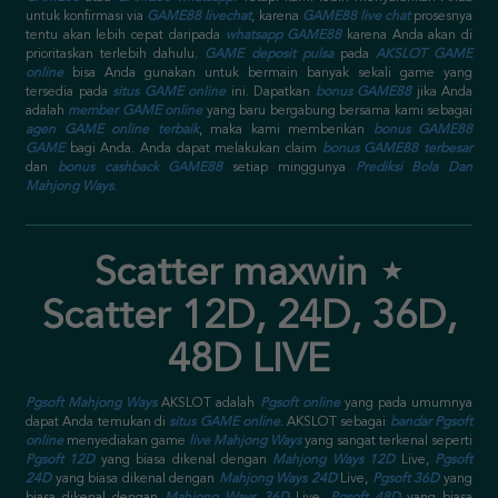
untuk konfirmasi via
GAME88 livechat
, karena
GAME88 live chat
prosesnya
tentu akan lebih cepat daripada
whatsapp GAME88
karena Anda akan di
prioritaskan terlebih dahulu.
GAME deposit pulsa
pada
AKSLOT GAME
online
bisa Anda gunakan untuk bermain banyak sekali game yang
tersedia pada
situs GAME online
ini. Dapatkan
bonus GAME88
jika Anda
adalah
member GAME online
yang baru bergabung bersama kami sebagai
agen GAME online terbaik
, maka kami memberikan
bonus GAME88
GAME
bagi Anda. Anda dapat melakukan claim
bonus GAME88 terbesar
dan
bonus cashback GAME88
setiap minggunya
Prediksi Bola Dan
Mahjong Ways
.
Scatter maxwin ⋆
Scatter 12D, 24D, 36D,
48D LIVE
Pgsoft Mahjong Ways
AKSLOT adalah
Pgsoft online
yang pada umumnya
dapat Anda temukan di
situs GAME online
. AKSLOT sebagai
bandar Pgsoft
online
menyediakan game
live Mahjong Ways
yang sangat terkenal seperti
Pgsoft 12D
yang biasa dikenal dengan
Mahjong Ways 12D
Live,
Pgsoft
24D
yang biasa dikenal dengan
Mahjong Ways 24D
Live,
Pgsoft 36D
yang
biasa dikenal dengan
Mahjong Ways 36D
Live,
Pgsoft 48D
yang biasa