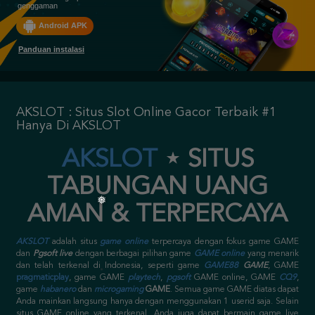
genggaman
Android APK
Panduan instalasi
AKSLOT : Situs Slot Online Gacor Terbaik #1
Hanya Di AKSLOT
AKSLOT
⋆
SITUS
TABUNGAN UANG
AMAN & TERPERCAYA
AKSLOT
adalah situs
game online
terpercaya dengan fokus game GAME
dan
Pgsoft live
dengan berbagai pilihan game
GAME online
yang menarik
dan telah terkenal di Indonesia, seperti game
GAME88
GAME
, GAME
pragmaticplay
, game GAME
playtech
,
pgsoft
GAME online
, GAME
CQ9
,
game
habanero
dan
microgaming
GAME
. Semua game GAME diatas dapat
Anda mainkan langsung hanya dengan menggunakan 1 userid saja.
Selain
situs GAME online yang terkenal, Anda juga dapat bermain game live