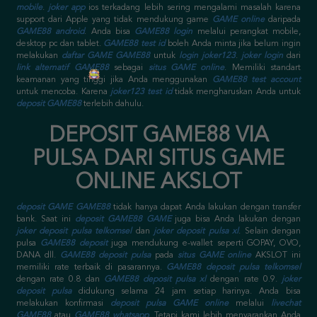
mobile
.
joker app
ios terkadang lebih sering mengalami masalah karena
support dari Apple yang tidak mendukung game
GAME online
daripada
GAME88 android
. Anda bisa
GAME88 login
melalui perangkat mobile,
desktop pc dan tablet.
GAME88 test id
boleh Anda minta jika belum ingin
melakukan
daftar GAME GAME88
untuk
login joker123
.
joker login
dari
link alternatif GAME88
sebagai
situs GAME online
. Memiliki standart
keamanan yang tinggi jika Anda menggunakan
GAME88 test account
untuk mencoba. Karena
joker123 test id
tidak mengharuskan Anda untuk
deposit GAME88
terlebih dahulu.
DEPOSIT GAME88 VIA
PULSA DARI SITUS GAME
ONLINE AKSLOT
deposit GAME GAME88
tidak hanya dapat Anda lakukan dengan transfer
bank. Saat ini
deposit GAME88 GAME
juga bisa Anda lakukan dengan
joker deposit pulsa telkomsel
dan
joker deposit pulsa xl
. Selain dengan
pulsa
GAME88 deposit
juga mendukung e-wallet seperti GOPAY, OVO,
DANA dll.
GAME88 deposit pulsa
pada
situs GAME online
AKSLOT ini
memiliki rate terbaik di pasarannya.
GAME88 deposit pulsa telkomsel
dengan rate 0.8 dan
GAME88 deposit pulsa xl
dengan rate 0.9.
joker
deposit pulsa
didukung selama 24 jam setiap harinya. Anda bisa
melakukan konfirmasi
deposit pulsa GAME online
melalui
livechat
GAME88
atau
GAME88 whatsapp
. Tetapi kami lebih menyarankan Anda