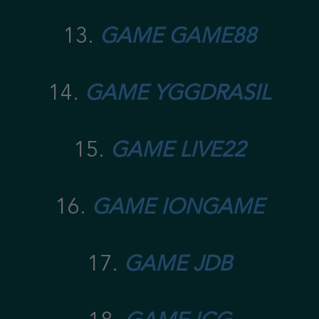
13.
GAME GAME88
14.
GAME YGGDRASIL
15.
GAME LIVE22
16.
GAME IONGAME
17.
GAME JDB