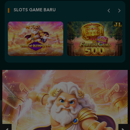
SLOTS GAME BARU
Mahjong Wins 2
debi****t
IDR
1,015,600.00
Sweet Bonanza Super Scatter
n****e
IDR
964,250.00
Sweet Bonanza Super Scatter
n****e
IDR
941,000.00
Fortune of Olympus
an****6
IDR
904,200.00
Sugar Rush 1000
a****4