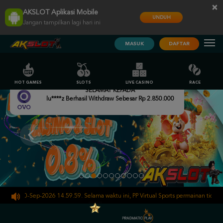
×
AKSLOT Aplikasi Mobile
UNDUH
Jangan tampilkan lagi hari ini
MASUK
DAFTAR
HOT GAMES
SLOTS
LIVE CASINO
RACE
SELAMAT KEPADA
lu****z Berhasil Withdraw Sebesar Rp 2.850.000
 30-Sep-2026 14.59.59. Selama waktu ini, PP Virtual Sports permainan tidak akan 