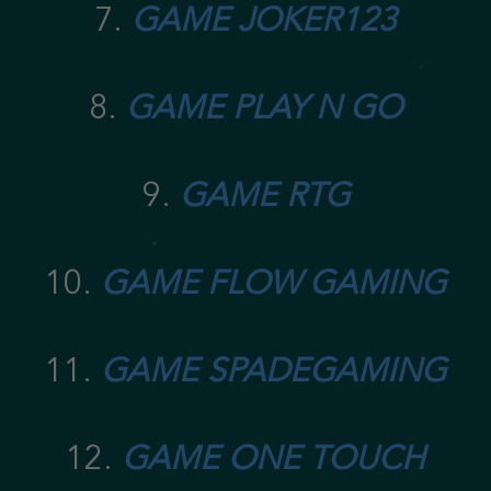
7.
GAME JOKER123
8.
GAME PLAY N GO
9.
GAME RTG
10.
GAME FLOW GAMING
11.
GAME SPADEGAMING
12.
GAME ONE TOUCH