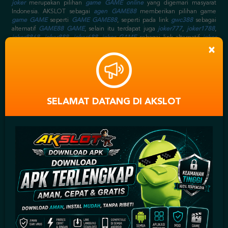
joker
merupakan pilihan
game GAME online
yang digemari masyarat
Indonesia. AKSLOT sebagai
agen GAME88
memberikan pilihan game
game GAME
seperti
GAME GAME88
, seperti pada link
gwc388
sebagai
alternatif
GAME88 GAME
, selain itu terdapat juga
joker777
,
joker1788
,
joker8868
,
joker888
,
joker688
,
joker GAME
sebagai link alternatif
joker
gaming
GAME.
GAME88 game
sebagai
agen GAME88 terpercaya
×
menyediakan
GAME game joker
.
GAME88 online
berjalan selama 24 jam
setiap harinya, sehingga
AKSLOT GAME online
sebagai
agen GAME
GAME88
juga online 24 jam pada game
GAME88 casino
.
DAFTAR GAME88
⋆
AKUN
SELAMAT DATANG DI AKSLOT
GAME ONLINE JOKER123
GAME
daftar GAME88
di AKSLOT
situs online GAME
untuk akun
GAME88
bisa
Anda lakukan pada menu
daftar GAME88 GAME
yang ada diatas kanan
pada situs
daftar joker gaming
ini.
situs GAME88
telah berkerja sama
dengan
ak GAME GAME online
menyediakan
game joker
.
daftar akun
joker gaming
harus Anda lengkapi agar
situs GAME88
dapat memberikan
Anda
userid GAME88
disaat Anda
daftar joker123
di
www joker123
sebagai situs alternatif
login joker123
.
GAME88 daftar
akun GAME online
dengan proses yang cepat dapat Anda terima sesaat setelah
daftar
joker777
selesai Anda isikan datanya dengan lengkap.
GAME88 daftar
hanya membutuhkan waktu beberapa menit untuk pengisian form
daftar