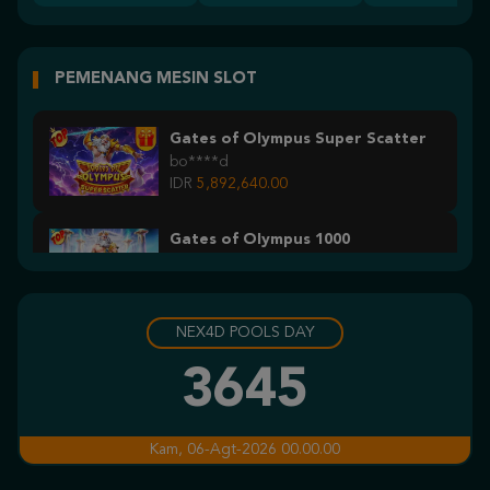
PEMENANG MESIN SLOT
Gates of Olympus Super Scatter
bo****d
IDR
5,892,640.00
Gates of Olympus 1000
harda****9
IDR
5,289,200.00
NEX4D POOLS DAY
Gates of Olympus 1000
ayuar****u
3645
IDR
5,278,000.00
Mahjong Wins Triple Pot
Kam, 06-Agt-2026 00.00.00
n****e
IDR
4,178,720.00