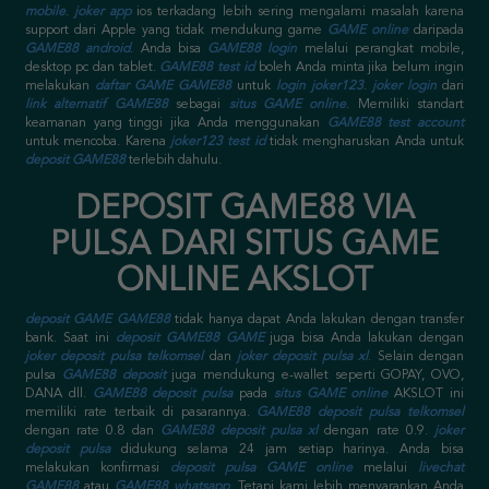
mobile
.
joker app
ios terkadang lebih sering mengalami masalah karena
support dari Apple yang tidak mendukung game
GAME online
daripada
GAME88 android
. Anda bisa
GAME88 login
melalui perangkat mobile,
desktop pc dan tablet.
GAME88 test id
boleh Anda minta jika belum ingin
melakukan
daftar GAME GAME88
untuk
login joker123
.
joker login
dari
link alternatif GAME88
sebagai
situs GAME online
. Memiliki standart
keamanan yang tinggi jika Anda menggunakan
GAME88 test account
untuk mencoba. Karena
joker123 test id
tidak mengharuskan Anda untuk
deposit GAME88
terlebih dahulu.
DEPOSIT GAME88 VIA
PULSA DARI SITUS GAME
ONLINE AKSLOT
deposit GAME GAME88
tidak hanya dapat Anda lakukan dengan transfer
bank. Saat ini
deposit GAME88 GAME
juga bisa Anda lakukan dengan
joker deposit pulsa telkomsel
dan
joker deposit pulsa xl
. Selain dengan
pulsa
GAME88 deposit
juga mendukung e-wallet seperti GOPAY, OVO,
DANA dll.
GAME88 deposit pulsa
pada
situs GAME online
AKSLOT ini
memiliki rate terbaik di pasarannya.
GAME88 deposit pulsa telkomsel
dengan rate 0.8 dan
GAME88 deposit pulsa xl
dengan rate 0.9.
joker
deposit pulsa
didukung selama 24 jam setiap harinya. Anda bisa
melakukan konfirmasi
deposit pulsa GAME online
melalui
livechat
GAME88
atau
GAME88 whatsapp
. Tetapi kami lebih menyarankan Anda