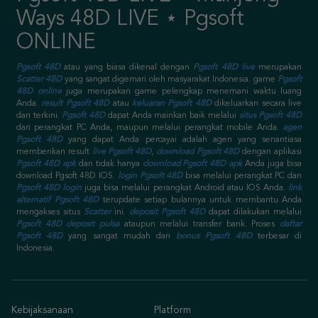
Ways 48D LIVE ⋆ Pgsoft
ONLINE
Pgsoft 48D
atau yang biasa dikenal dengan
Pgsoft 48D live
merupakan
Scatter 48D
yang sangat digemari oleh masyarakat Indonesia. game
Pgsoft
48D online
juga merupakan game pelengkap menemani waktu luang
Anda.
result Pgsoft 48D
atau
keluaran Pgsoft 48D
dikeluarkan secara live
dan terkini.
Pgsoft 48D
dapat Anda mainkan baik melalui
situs Pgsoft 48D
dari perangkat PC Anda, maupun melalui perangkat mobile Anda.
agen
Pgsoft 48D
yang dapat Anda percayai adalah agen yang senantiasa
memberikan result
live Pgsoft 48D
,
download Pgsoft 48D
dengan aplikasi
Pgsoft 48D apk
dan tidak hanya
download Pgsoft 48D apk
Anda juga bisa
download Pgsoft 48D IOS.
login Pgsoft 48D
bisa melalui perangkat PC dan
Pgsoft 48D login
juga bisa melalui perangkat Android atau IOS Anda.
link
alternatif Pgsoft 48D
terupdate setiap bulannya untuk membantu Anda
mengakses situs
Scatter
ini.
deposit Pgsoft 48D
dapat dilakukan melalui
Pgsoft 48D deposit pulsa
ataupun melalui transfer bank. Proses
daftar
Pgsoft 48D
yang sangat mudah dan
bonus Pgsoft 48D
terbesar di
Indonesia.
Kebijaksanaan
Platform