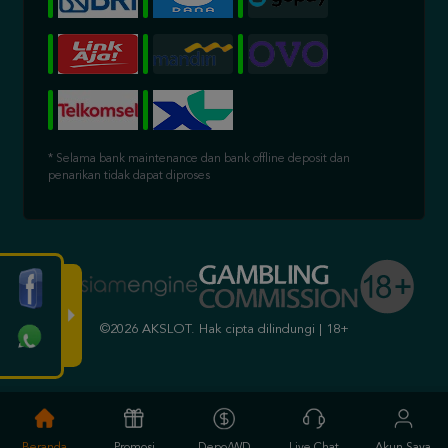
* Selama bank maintenance dan bank offline deposit dan
penarikan tidak dapat diproses
©2026 AKSLOT. Hak cipta dilindungi | 18+