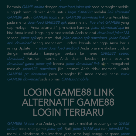
Bermain
GAME online
dengan
download joker apk
pada perangkat mobile
sungguh memudahkan Anda untuk
login GAME88
melalui
link alternatif
GAME88
untuk
GAME88 login
site.
GAME88 download link
bisa Anda lihat
pada menu
download GAME88 apk
atau melalui
live chat GAME88
yang
siap melayani Anda selama 24 jam setiap harinya.
joker download apk
ini
bisa Anda install langsung sesaat setelah Anda selesai
download joker123
sebagai
joker apk
apk resmi dari
joker casino apk download
.
joker GAME
apk download
sering mengalami update berkala sehingga Anda harus
sering Update link
joker download android
. Anda bisa melakukan update
dengan melakukan kunjungan berkala ke menu
GAME88 casino
download
. Pastikan internet Anda dalam keadaan prima sebelum
download game joker apk
karena
joker download link
akan mengalami
masalah
joker123 download
jika Internet Anda tidak memadai untuk
GAME88 pc download
pada perangkat PC Anda apalagi harus
www
GAME88 download
pada aplikasi
GAME88 mobile
.
LOGIN GAME88 LINK
ALTERNATIF GAME88
LOGIN TERBARU
GAME88 id test
bisa Anda gunakan untuk melihat seputar game
GAME
online
pada situs game
joker apk
. Baik
joker GAME apk
dan
joker888 ios
memiliki ekosistem dan interface yang sama bagi pengguna game
joker