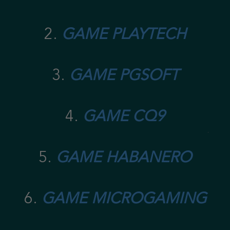
2.
GAME PLAYTECH
3.
GAME PGSOFT
4.
GAME CQ9
5.
GAME HABANERO
6.
GAME MICROGAMING