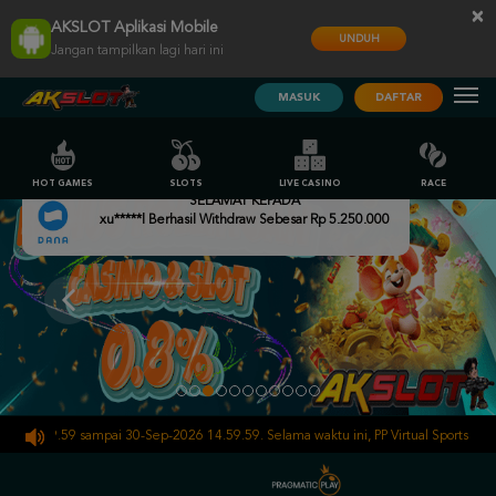
×
AKSLOT Aplikasi Mobile
UNDUH
Jangan tampilkan lagi hari ini
MASUK
DAFTAR
HOT GAMES
SLOTS
LIVE CASINO
RACE
SELAMAT KEPADA
xu*****l Berhasil Withdraw Sebesar Rp 5.250.000
.59.59 sampai 30-Sep-2026 14.59.59. Selama waktu ini, PP Virtual Sports permaina