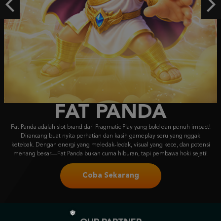
IDR
3,052,800.00
Previous
Ne
Gates of Olympus Super Scatter
da****8
IDR
2,893,000.00
FAT PANDA
Fat Panda adalah slot brand dari Pragmatic Play yang bold dan penuh impact!
Dirancang buat nyita perhatian dan kasih gameplay seru yang nggak
ketebak. Dengan energi yang meledak-ledak, visual yang kece, dan potensi
menang besar—Fat Panda bukan cuma hiburan, tapi pembawa hoki sejati!
Coba Sekarang