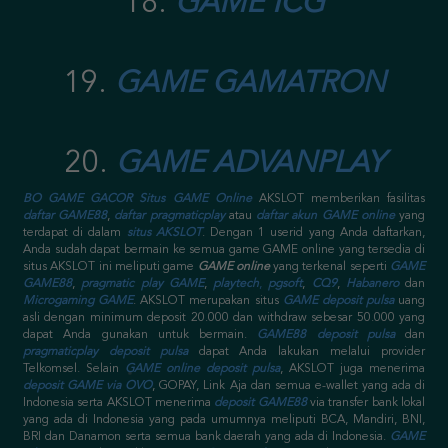
18.
GAME ICG
19.
GAME GAMATRON
20.
GAME ADVANPLAY
BO GAME GACOR
Situs GAME Online
AKSLOT memberikan fasilitas
daftar GAME88
,
daftar pragmaticplay
atau
daftar akun GAME online
yang
terdapat di dalam
situs AKSLOT
. Dengan 1 userid yang Anda daftarkan,
Anda sudah dapat bermain ke semua game GAME online yang tersedia di
situs AKSLOT ini meliputi game
GAME online
yang terkenal seperti
GAME
GAME88
,
pragmatic play GAME
,
playtech
,
pgsoft
,
CQ9
,
Habanero
dan
Microgaming GAME
.
AKSLOT merupakan situs
GAME deposit pulsa
uang
asli dengan minimum deposit 20.000 dan withdraw sebesar 50.000 yang
dapat Anda gunakan untuk bermain.
GAME88 deposit pulsa
dan
pragmaticplay deposit pulsa
dapat Anda lakukan melalui provider
Telkomsel. Selain
GAME online deposit pulsa
, AKSLOT juga menerima
deposit GAME via OVO
, GOPAY, Link Aja dan semua e-wallet yang ada di
Indonesia serta AKSLOT menerima
deposit GAME88
via transfer bank lokal
yang ada di Indonesia yang pada umumnya meliputi BCA, Mandiri, BNI,
BRI dan Danamon serta semua bank daerah yang ada di Indonesia.
GAME