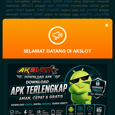
joker
merupakan pilihan
game GAME online
yang digemari masyarat
Indonesia. AKSLOT sebagai
agen GAME88
memberikan pilihan game
game GAME
seperti
GAME GAME88
, seperti pada link
gwc388
sebagai
alternatif
GAME88 GAME
, selain itu terdapat juga
joker777
,
joker1788
,
joker8868
,
joker888
,
joker688
,
joker GAME
sebagai link alternatif
joker
gaming
GAME.
GAME88 game
sebagai
agen GAME88 terpercaya
×
menyediakan
GAME game joker
.
GAME88 online
berjalan selama 24 jam
setiap harinya, sehingga
AKSLOT GAME online
sebagai
agen GAME
GAME88
juga online 24 jam pada game
GAME88 casino
.
DAFTAR GAME88
⋆
AKUN
SELAMAT DATANG DI AKSLOT
GAME ONLINE JOKER123
GAME
daftar GAME88
di AKSLOT
situs online GAME
untuk akun
GAME88
bisa
Anda lakukan pada menu
daftar GAME88 GAME
yang ada diatas kanan
pada situs
daftar joker gaming
ini.
situs GAME88
telah berkerja sama
dengan
ak GAME GAME online
menyediakan
game joker
.
daftar akun
joker gaming
harus Anda lengkapi agar
situs GAME88
dapat memberikan
Anda
userid GAME88
disaat Anda
daftar joker123
di
www joker123
sebagai situs alternatif
login joker123
.
GAME88 daftar
akun GAME online
dengan proses yang cepat dapat Anda terima sesaat setelah
daftar
joker777
selesai Anda isikan datanya dengan lengkap.
GAME88 daftar
hanya membutuhkan waktu beberapa menit untuk pengisian form
daftar