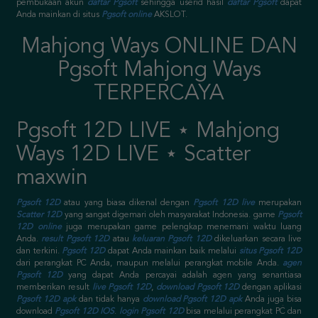
pembukaan akun
daftar Pgsoft
sehingga userid hasil
daftar Pgsoft
dapat
Anda mainkan di situs
Pgsoft online
AKSLOT.
Mahjong Ways ONLINE DAN
Pgsoft Mahjong Ways
TERPERCAYA
Pgsoft 12D LIVE ⋆ Mahjong
Ways 12D LIVE ⋆ Scatter
maxwin
Pgsoft 12D
atau yang biasa dikenal dengan
Pgsoft 12D live
merupakan
Scatter 12D
yang sangat digemari oleh masyarakat Indonesia. game
Pgsoft
12D online
juga merupakan game pelengkap menemani waktu luang
Anda.
result Pgsoft 12D
atau
keluaran Pgsoft 12D
dikeluarkan secara live
dan terkini.
Pgsoft 12D
dapat Anda mainkan baik melalui
situs Pgsoft 12D
dari perangkat PC Anda, maupun melalui perangkat mobile Anda.
agen
Pgsoft 12D
yang dapat Anda percayai adalah agen yang senantiasa
memberikan result
live Pgsoft 12D
,
download Pgsoft 12D
dengan aplikasi
Pgsoft 12D apk
dan tidak hanya
download Pgsoft 12D apk
Anda juga bisa
download
Pgsoft 12D IOS
.
login Pgsoft 12D
bisa melalui perangkat PC dan