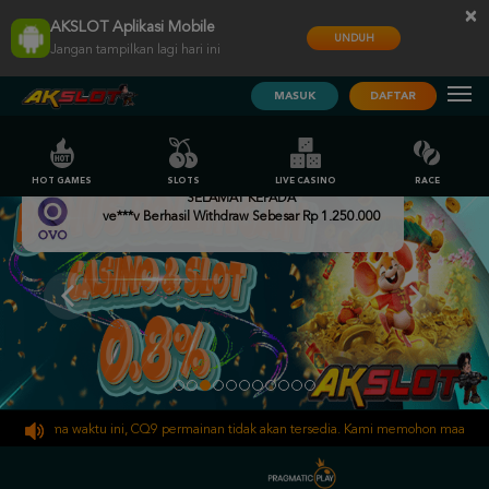
×
AKSLOT Aplikasi Mobile
UNDUH
Jangan tampilkan lagi hari ini
MASUK
DAFTAR
HOT GAMES
SLOTS
LIVE CASINO
RACE
SELAMAT KEPADA
ve***v Berhasil Withdraw Sebesar Rp 1.250.000
elama waktu ini, CQ9 permainan tidak akan tersedia. Kami memohon maaf atas ket