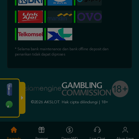
* Selama bank maintenance dan bank offline deposit dan
penarikan tidak dapat diproses
©2026 AKSLOT. Hak cipta dilindungi | 18+