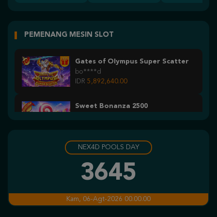
PEMENANG MESIN SLOT
Gates of Olympus Super Scatter
bo****d
IDR
5,892,640.00
Sweet Bonanza 2500
xep****2
IDR
4,802,200.00
NEX4D POOLS DAY
Gates of Olympus Super Scatter
da****8
3645
IDR
4,056,400.00
Gates of Olympus 1000
Kam, 06-Agt-2026 00.00.00
harda****9
IDR
3,512,400.00