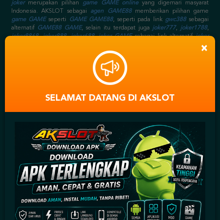
joker
merupakan pilihan
game GAME online
yang digemari masyarat
Indonesia. AKSLOT sebagai
agen GAME88
memberikan pilihan game
game GAME
seperti
GAME GAME88
, seperti pada link
gwc388
sebagai
alternatif
GAME88 GAME
, selain itu terdapat juga
joker777
,
joker1788
,
joker8868
,
joker888
,
joker688
,
joker GAME
sebagai link alternatif
joker
gaming
GAME.
GAME88 game
sebagai
agen GAME88 terpercaya
×
menyediakan
GAME game joker
.
GAME88 online
berjalan selama 24 jam
setiap harinya, sehingga
AKSLOT GAME online
sebagai
agen GAME
GAME88
juga online 24 jam pada game
GAME88 casino
.
DAFTAR GAME88
⋆
AKUN
SELAMAT DATANG DI AKSLOT
GAME ONLINE JOKER123
GAME
daftar GAME88
di AKSLOT
situs online GAME
untuk akun
GAME88
bisa
Anda lakukan pada menu
daftar GAME88 GAME
yang ada diatas kanan
pada situs
daftar joker gaming
ini.
situs GAME88
telah berkerja sama
dengan
ak GAME GAME online
menyediakan
game joker
.
daftar akun
joker gaming
harus Anda lengkapi agar
situs GAME88
dapat memberikan
Anda
userid GAME88
disaat Anda
daftar joker123
di
www joker123
sebagai situs alternatif
login joker123
.
GAME88 daftar
akun GAME online
dengan proses yang cepat dapat Anda terima sesaat setelah
daftar
joker777
selesai Anda isikan datanya dengan lengkap.
GAME88 daftar
hanya membutuhkan waktu beberapa menit untuk pengisian form
daftar