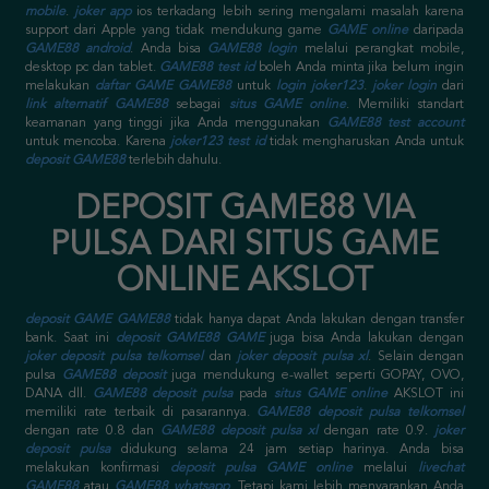
mobile
.
joker app
ios terkadang lebih sering mengalami masalah karena
support dari Apple yang tidak mendukung game
GAME online
daripada
GAME88 android
. Anda bisa
GAME88 login
melalui perangkat mobile,
desktop pc dan tablet.
GAME88 test id
boleh Anda minta jika belum ingin
melakukan
daftar GAME GAME88
untuk
login joker123
.
joker login
dari
link alternatif GAME88
sebagai
situs GAME online
. Memiliki standart
keamanan yang tinggi jika Anda menggunakan
GAME88 test account
untuk mencoba. Karena
joker123 test id
tidak mengharuskan Anda untuk
deposit GAME88
terlebih dahulu.
DEPOSIT GAME88 VIA
PULSA DARI SITUS GAME
ONLINE AKSLOT
deposit GAME GAME88
tidak hanya dapat Anda lakukan dengan transfer
bank. Saat ini
deposit GAME88 GAME
juga bisa Anda lakukan dengan
joker deposit pulsa telkomsel
dan
joker deposit pulsa xl
. Selain dengan
pulsa
GAME88 deposit
juga mendukung e-wallet seperti GOPAY, OVO,
DANA dll.
GAME88 deposit pulsa
pada
situs GAME online
AKSLOT ini
memiliki rate terbaik di pasarannya.
GAME88 deposit pulsa telkomsel
dengan rate 0.8 dan
GAME88 deposit pulsa xl
dengan rate 0.9.
joker
deposit pulsa
didukung selama 24 jam setiap harinya. Anda bisa
melakukan konfirmasi
deposit pulsa GAME online
melalui
livechat
GAME88
atau
GAME88 whatsapp
. Tetapi kami lebih menyarankan Anda