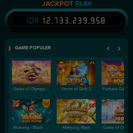
JACKPOT
PLAY
IDR
12,733,239,958
GAME POPULER
Gates of Olympus POP
Storm of Seth 2
Wukong - Black Scatter
Mahjong Ways