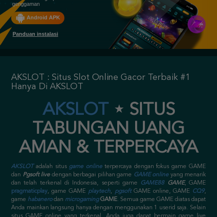
genggaman
Android APK
Panduan instalasi
AKSLOT : Situs Slot Online Gacor Terbaik #1
Hanya Di AKSLOT
AKSLOT
⋆
SITUS
TABUNGAN UANG
AMAN & TERPERCAYA
AKSLOT
adalah situs
game online
terpercaya dengan fokus game GAME
dan
Pgsoft live
dengan berbagai pilihan game
GAME online
yang menarik
dan telah terkenal di Indonesia, seperti game
GAME88
GAME
, GAME
pragmaticplay
, game GAME
playtech
,
pgsoft
GAME online
, GAME
CQ9
,
game
habanero
dan
microgaming
GAME
. Semua game GAME diatas dapat
Anda mainkan langsung hanya dengan menggunakan 1 userid saja.
Selain
situs GAME online yang terkenal, Anda juga dapat bermain game live