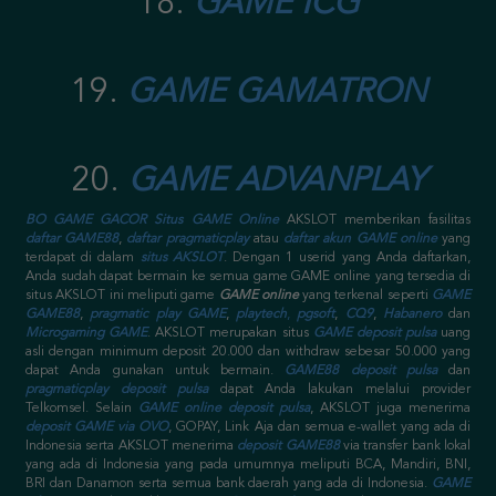
18.
GAME ICG
19.
GAME GAMATRON
20.
GAME ADVANPLAY
BO GAME GACOR
Situs GAME Online
AKSLOT memberikan fasilitas
daftar GAME88
,
daftar pragmaticplay
atau
daftar akun GAME online
yang
terdapat di dalam
situs AKSLOT
. Dengan 1 userid yang Anda daftarkan,
Anda sudah dapat bermain ke semua game GAME online yang tersedia di
situs AKSLOT ini meliputi game
GAME online
yang terkenal seperti
GAME
GAME88
,
pragmatic play GAME
,
playtech
,
pgsoft
,
CQ9
,
Habanero
dan
Microgaming GAME
.
AKSLOT merupakan situs
GAME deposit pulsa
uang
asli dengan minimum deposit 20.000 dan withdraw sebesar 50.000 yang
dapat Anda gunakan untuk bermain.
GAME88 deposit pulsa
dan
pragmaticplay deposit pulsa
dapat Anda lakukan melalui provider
Telkomsel. Selain
GAME online deposit pulsa
, AKSLOT juga menerima
deposit GAME via OVO
, GOPAY, Link Aja dan semua e-wallet yang ada di
Indonesia serta AKSLOT menerima
deposit GAME88
via transfer bank lokal
yang ada di Indonesia yang pada umumnya meliputi BCA, Mandiri, BNI,
BRI dan Danamon serta semua bank daerah yang ada di Indonesia.
GAME