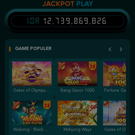
JACKPOT
PLAY
IDR
12,739,069,826
GAME POPULER
Gates of Olympus POP
Bang Gacor 1000
Wukong - Black Scatter
Mahjong Ways