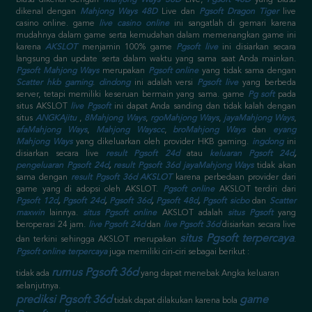
dikenal dengan
Mahjong Ways 48D
Live dan
Pgsoft Dragon Tiger
live
casino online. game
live casino online
ini sangatlah di gemari karena
mudahnya dalam game serta kemudahan dalam memenangkan game ini
karena
AKSLOT
menjamin 100% game
Pgsoft live
ini disiarkan secara
langsung dan update serta dalam waktu yang sama saat Anda mainkan.
Pgsoft Mahjong Ways
merupakan
Pgsoft online
yang tidak sama dengan
Scatter
hkb gaming
.
dindong
ini adalah versi
Pgsoft live
yang berbeda
server, tetapi memiliki keseruan bermain yang sama. game
Pg soft
pada
situs AKSLOT
live Pgsoft
ini dapat Anda sanding dan tidak kalah dengan
situs
ANGKAjitu
,
8Mahjong Ways
,
rgoMahjong Ways
,
jayaMahjong Ways
,
afaMahjong Ways
,
Mahjong Wayscc
,
broMahjong Ways
dan
eyang
Mahjong Ways
yang dikeluarkan oleh provider HKB gaming.
ingdong
ini
disiarkan secara live
result Pgsoft 24d
atau
keluaran Pgsoft 24d
,
pengeluaran Pgsoft 24d
,
result Pgsoft 36d jayaMahjong Ways
tidak akan
sama dengan
result Pgsoft 36d AKSLOT
karena perbedaan provider dari
game yang di adopsi oleh AKSLOT.
Pgsoft online
AKSLOT terdiri dari
Pgsoft 12d
,
Pgsoft 24d
,
Pgsoft 36d
,
Pgsoft 48d
,
Pgsoft sicbo
dan
Scatter
maxwin
lainnya.
situs Pgsoft online
AKSLOT adalah
situs Pgsoft
yang
beroperasi 24 jam.
live Pgsoft 24d
dan
live Pgsoft 36d
disiarkan secara live
situs Pgsoft terpercaya
dan terkini sehingga AKSLOT merupakan
.
Pgsoft online terpercaya
juga memiliki ciri-ciri sebagai berikut :
rumus Pgsoft 36d
tidak ada
yang dapat menebak Angka keluaran
selanjutnya.
prediksi Pgsoft 36d
game
tidak dapat dilakukan karena bola