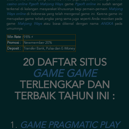
casino online
Pgsoft Mahjong Ways
. game
Pgsoft online
ini sudah sangat
terkenal di kalangan masyarakat khususnya bagi pemain-pemain
Mahjong
Ways online
di Indonesia yang telah mengenal game ini. Karena game ini
merupakan game tebak angka yang sama juga seperti Anda mainkan pada
game
Mahjong Ways
atau biasa dikenal dengan nama
ANGKA
pada
umumnya.
Win Rate :
98% ⚡
Promosi :
Newmember 20%
Deposit :
Transfer Bank, Pulsa dan E-Money
20 DAFTAR SITUS
GAME GAME
TERLENGKAP DAN
TERBAIK TAHUN INI :
1.
GAME PRAGMATIC PLAY