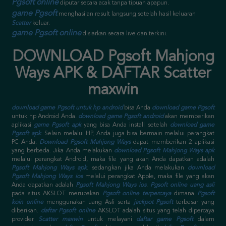
Pgsoft online
diputar secara acak tanpa tipuan apapun.
game Pgsoft
menghasilan result langsung setelah hasil keluaran
Scatter
keluar.
game Pgsoft online
disiarkan secara live dan terkini.
DOWNLOAD Pgsoft Mahjong
Ways APK & DAFTAR Scatter
maxwin
download game Pgsoft untuk hp android
bisa Anda
download game Pgsoft
untuk hp Android Anda.
download game Pgsoft android
akan memberikan
aplikasi
game Pgsoft apk
yang bisa Anda install setelah
download game
Pgsoft apk
. Selain melalui HP, Anda juga bisa bermain melalui perangkat
PC Anda.
Download Pgsoft Mahjong Ways
dapat memberikan 2 aplikasi
yang berbeda. Jika Anda melakukan
download Pgsoft Mahjong Ways apk
melalui perangkat Android, maka file yang akan Anda dapatkan adalah
Pgsoft Mahjong Ways apk
. sedangkan jika Anda melakukan
download
Pgsoft Mahjong Ways ios
melalui perangkat Apple, maka file yang akan
Anda dapatkan adalah
Pgsoft Mahjong Ways ios
.
Pgsoft online uang asli
pada situs AKSLOT merupakan
Pgsoft online terpercaya
dimana
Pgsoft
koin online
menggunakan uang Asli serta
jackpot Pgsoft
terbesar yang
diberikan.
daftar Pgsoft online
AKSLOT adalah situs yang telah dipercaya
provider
Scatter maxwin
untuk melayani
daftar game Pgsoft
dalam