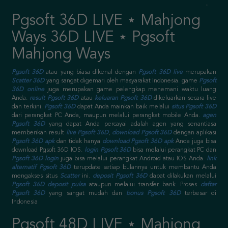
Pgsoft 36D LIVE ⋆ Mahjong
Ways 36D LIVE ⋆ Pgsoft
Mahjong Ways
Pgsoft 36D
atau yang biasa dikenal dengan
Pgsoft 36D live
merupakan
Scatter 36D
yang sangat digemari oleh masyarakat Indonesia. game
Pgsoft
36D online
juga merupakan game pelengkap menemani waktu luang
Anda.
result Pgsoft 36D
atau
keluaran Pgsoft 36D
dikeluarkan secara live
dan terkini.
Pgsoft 36D
dapat Anda mainkan baik melalui
situs Pgsoft 36D
dari perangkat PC Anda, maupun melalui perangkat mobile Anda.
agen
Pgsoft 36D
yang dapat Anda percayai adalah agen yang senantiasa
memberikan result
live Pgsoft 36D
,
download Pgsoft 36D
dengan aplikasi
Pgsoft 36D apk
dan tidak hanya
download Pgsoft 36D apk
Anda juga bisa
download Pgsoft 36D IOS.
login Pgsoft 36D
bisa melalui perangkat PC dan
Pgsoft 36D login
juga bisa melalui perangkat Android atau IOS Anda.
link
alternatif Pgsoft 36D
terupdate setiap bulannya untuk membantu Anda
mengakses situs
Scatter
ini.
deposit Pgsoft 36D
dapat dilakukan melalui
Pgsoft 36D deposit pulsa
ataupun melalui transfer bank. Proses
daftar
Pgsoft 36D
yang sangat mudah dan
bonus Pgsoft 36D
terbesar di
Indonesia
Pgsoft 48D LIVE ⋆ Mahjong