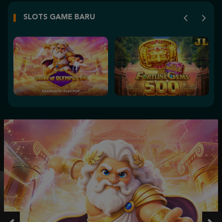
SLOTS GAME BARU
Sweet Bonanza 2500
k****5
IDR
1,671,200.00
Gates of Olympus 1000
harda****9
IDR
1,501,600.00
Gates of Olympus 1000
harda****9
IDR
1,358,900.00
Sweet Bonanza 1000
k****5
IDR
1,112,800.00
Sweet Bonanza 2500
k****5