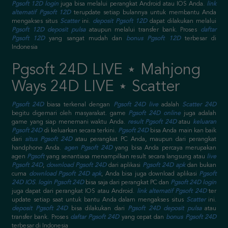
Pgsoft 12D login
juga bisa melalui perangkat Android atau IOS Anda.
link
alternatif Pgsoft 12D
terupdate setiap bulannya untuk membantu Anda
mengakses situs
Scatter
ini.
deposit Pgsoft 12D
dapat dilakukan melalui
Pgsoft 12D deposit pulsa
ataupun melalui transfer bank. Proses
daftar
Pgsoft 12D
yang sangat mudah dan
bonus Pgsoft 12D
terbesar di
Indonesia
Pgsoft 24D LIVE ⋆ Mahjong
Ways 24D LIVE ⋆ Scatter
Pgsoft 24D
biasa terkenal dengan
Pgsoft 24D live
adalah
Scatter 24D
begitu digemari oleh masyarakat. game
Pgsoft 24D online
juga adalah
game yang siap menemani waktu Anda.
result Pgsoft 24D
atau
keluaran
Pgsoft 24D
di keluarkan secara terkini.
Pgsoft 24D
bisa Anda main kan baik
dari
situs Pgsoft 24D
atau perangkat PC Anda, maupun dari perangkat
handphone Anda.
agen Pgsoft 24D
yang bisa Anda percaya merupakan
agen
Pgsoft
yang senantiasa menampilkan result secara langsung atau
live
Pgsoft 24D
,
download Pgsoft 24D
dari aplikasi
Pgsoft 24D apk
dan bukan
cuma
download Pgsoft 24D apk
, Anda bisa juga download aplikasi
Pgsoft
24D IOS
.
login Pgsoft 24D
bisa saja dari perangkat PC dan
Pgsoft 24D login
juga dapat dari perangkat IOS atau Android.
link alternatif Pgsoft 24D
ter
update setiap saat untuk bantu Anda dalam mengakses situs
Scatter
ini.
deposit Pgsoft 24D
bisa dilakukan dari
Pgsoft 24D deposit pulsa
atau
transfer bank. Proses
daftar Pgsoft 24D
yang cepat dan
bonus Pgsoft 24D
terbesar di Indonesia