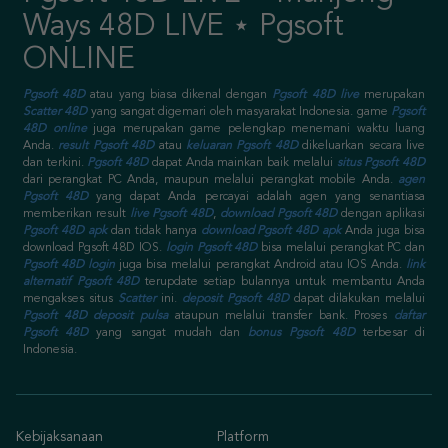
Ways 48D LIVE ⋆ Pgsoft
ONLINE
Pgsoft 48D
atau yang biasa dikenal dengan
Pgsoft 48D live
merupakan
Scatter 48D
yang sangat digemari oleh masyarakat Indonesia. game
Pgsoft
48D online
juga merupakan game pelengkap menemani waktu luang
Anda.
result Pgsoft 48D
atau
keluaran Pgsoft 48D
dikeluarkan secara live
dan terkini.
Pgsoft 48D
dapat Anda mainkan baik melalui
situs Pgsoft 48D
dari perangkat PC Anda, maupun melalui perangkat mobile Anda.
agen
Pgsoft 48D
yang dapat Anda percayai adalah agen yang senantiasa
memberikan result
live Pgsoft 48D
,
download Pgsoft 48D
dengan aplikasi
Pgsoft 48D apk
dan tidak hanya
download Pgsoft 48D apk
Anda juga bisa
download Pgsoft 48D IOS.
login Pgsoft 48D
bisa melalui perangkat PC dan
Pgsoft 48D login
juga bisa melalui perangkat Android atau IOS Anda.
link
alternatif Pgsoft 48D
terupdate setiap bulannya untuk membantu Anda
mengakses situs
Scatter
ini.
deposit Pgsoft 48D
dapat dilakukan melalui
Pgsoft 48D deposit pulsa
ataupun melalui transfer bank. Proses
daftar
Pgsoft 48D
yang sangat mudah dan
bonus Pgsoft 48D
terbesar di
Indonesia.
Kebijaksanaan
Platform