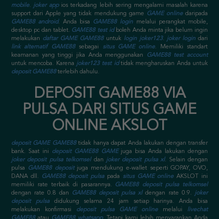
mobile
.
joker app
ios terkadang lebih sering mengalami masalah karena
support dari Apple yang tidak mendukung game
GAME online
daripada
GAME88 android
. Anda bisa
GAME88 login
melalui perangkat mobile,
desktop pc dan tablet.
GAME88 test id
boleh Anda minta jika belum ingin
melakukan
daftar GAME GAME88
untuk
login joker123
.
joker login
dari
link alternatif GAME88
sebagai
situs GAME online
. Memiliki standart
keamanan yang tinggi jika Anda menggunakan
GAME88 test account
untuk mencoba. Karena
joker123 test id
tidak mengharuskan Anda untuk
deposit GAME88
terlebih dahulu.
DEPOSIT GAME88 VIA
PULSA DARI SITUS GAME
ONLINE AKSLOT
deposit GAME GAME88
tidak hanya dapat Anda lakukan dengan transfer
bank. Saat ini
deposit GAME88 GAME
juga bisa Anda lakukan dengan
joker deposit pulsa telkomsel
dan
joker deposit pulsa xl
. Selain dengan
pulsa
GAME88 deposit
juga mendukung e-wallet seperti GOPAY, OVO,
DANA dll.
GAME88 deposit pulsa
pada
situs GAME online
AKSLOT ini
memiliki rate terbaik di pasarannya.
GAME88 deposit pulsa telkomsel
dengan rate 0.8 dan
GAME88 deposit pulsa xl
dengan rate 0.9.
joker
deposit pulsa
didukung selama 24 jam setiap harinya. Anda bisa
melakukan konfirmasi
deposit pulsa GAME online
melalui
livechat
GAME88
atau
GAME88 whatsapp
. Tetapi kami lebih menyarankan Anda