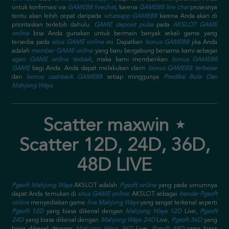
untuk konfirmasi via
GAME88 livechat
, karena
GAME88 live chat
prosesnya
tentu akan lebih cepat daripada
whatsapp GAME88
karena Anda akan di
prioritaskan terlebih dahulu.
GAME deposit pulsa
pada
AKSLOT GAME
online
bisa Anda gunakan untuk bermain banyak sekali game yang
tersedia pada
situs GAME online
ini. Dapatkan
bonus GAME88
jika Anda
adalah
member GAME online
yang baru bergabung bersama kami sebagai
agen GAME online terbaik
, maka kami memberikan
bonus GAME88
GAME
bagi Anda. Anda dapat melakukan claim
bonus GAME88 terbesar
dan
bonus cashback GAME88
setiap minggunya
Prediksi Bola Dan
Mahjong Ways
.
Scatter maxwin ⋆
Scatter 12D, 24D, 36D,
48D LIVE
Pgsoft Mahjong Ways
AKSLOT adalah
Pgsoft online
yang pada umumnya
dapat Anda temukan di
situs GAME online
. AKSLOT sebagai
bandar Pgsoft
online
menyediakan game
live Mahjong Ways
yang sangat terkenal seperti
Pgsoft 12D
yang biasa dikenal dengan
Mahjong Ways 12D
Live,
Pgsoft
24D
yang biasa dikenal dengan
Mahjong Ways 24D
Live,
Pgsoft 36D
yang
biasa dikenal dengan
Mahjong Ways 36D
Live,
Pgsoft 48D
yang biasa