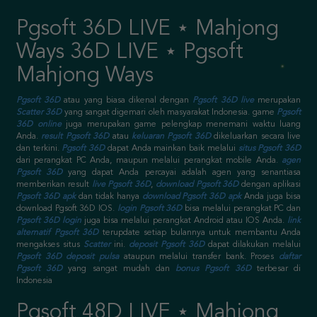
Pgsoft 36D LIVE ⋆ Mahjong
Ways 36D LIVE ⋆ Pgsoft
Mahjong Ways
Pgsoft 36D
atau yang biasa dikenal dengan
Pgsoft 36D live
merupakan
Scatter 36D
yang sangat digemari oleh masyarakat Indonesia. game
Pgsoft
36D online
juga merupakan game pelengkap menemani waktu luang
Anda.
result Pgsoft 36D
atau
keluaran Pgsoft 36D
dikeluarkan secara live
dan terkini.
Pgsoft 36D
dapat Anda mainkan baik melalui
situs Pgsoft 36D
dari perangkat PC Anda, maupun melalui perangkat mobile Anda.
agen
Pgsoft 36D
yang dapat Anda percayai adalah agen yang senantiasa
memberikan result
live Pgsoft 36D
,
download Pgsoft 36D
dengan aplikasi
Pgsoft 36D apk
dan tidak hanya
download Pgsoft 36D apk
Anda juga bisa
download Pgsoft 36D IOS.
login Pgsoft 36D
bisa melalui perangkat PC dan
Pgsoft 36D login
juga bisa melalui perangkat Android atau IOS Anda.
link
alternatif Pgsoft 36D
terupdate setiap bulannya untuk membantu Anda
mengakses situs
Scatter
ini.
deposit Pgsoft 36D
dapat dilakukan melalui
Pgsoft 36D deposit pulsa
ataupun melalui transfer bank. Proses
daftar
Pgsoft 36D
yang sangat mudah dan
bonus Pgsoft 36D
terbesar di
Indonesia
Pgsoft 48D LIVE ⋆ Mahjong