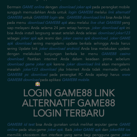
Bermain
GAME online
dengan
download joker apk
pada perangkat mobile
sungguh memudahkan Anda untuk
login GAME88
melalui
link alternatif
GAME88
untuk
GAME88 login
site.
GAME88 download link
bisa Anda lihat
pada menu
download GAME88 apk
atau melalui
live chat GAME88
yang
siap melayani Anda selama 24 jam setiap harinya.
joker download apk
ini
bisa Anda install langsung sesaat setelah Anda selesai
download joker123
sebagai
joker apk
apk resmi dari
joker casino apk download
.
joker GAME
apk download
sering mengalami update berkala sehingga Anda harus
sering Update link
joker download android
. Anda bisa melakukan update
dengan melakukan kunjungan berkala ke menu
GAME88 casino
download
. Pastikan internet Anda dalam keadaan prima sebelum
download game joker apk
karena
joker download link
akan mengalami
masalah
joker123 download
jika Internet Anda tidak memadai untuk
GAME88 pc download
pada perangkat PC Anda apalagi harus
www
GAME88 download
pada aplikasi
GAME88 mobile
.
LOGIN GAME88 LINK
ALTERNATIF GAME88
LOGIN TERBARU
GAME88 id test
bisa Anda gunakan untuk melihat seputar game
GAME
online
pada situs game
joker apk
. Baik
joker GAME apk
dan
joker888 ios
memiliki ekosistem dan interface yang sama bagi pengguna game
joker