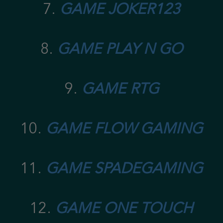
7.
GAME JOKER123
8.
GAME PLAY N GO
9.
GAME RTG
10.
GAME FLOW GAMING
11.
GAME SPADEGAMING
12.
GAME ONE TOUCH