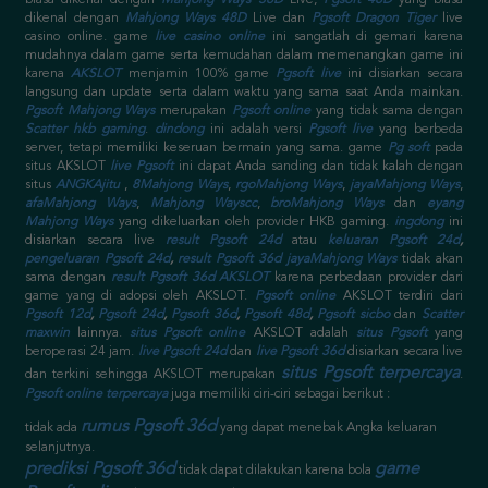
dikenal dengan
Mahjong Ways 48D
Live dan
Pgsoft Dragon Tiger
live
casino online. game
live casino online
ini sangatlah di gemari karena
mudahnya dalam game serta kemudahan dalam memenangkan game ini
karena
AKSLOT
menjamin 100% game
Pgsoft live
ini disiarkan secara
langsung dan update serta dalam waktu yang sama saat Anda mainkan.
Pgsoft Mahjong Ways
merupakan
Pgsoft online
yang tidak sama dengan
Scatter
hkb gaming
.
dindong
ini adalah versi
Pgsoft live
yang berbeda
server, tetapi memiliki keseruan bermain yang sama. game
Pg soft
pada
situs AKSLOT
live Pgsoft
ini dapat Anda sanding dan tidak kalah dengan
situs
ANGKAjitu
,
8Mahjong Ways
,
rgoMahjong Ways
,
jayaMahjong Ways
,
afaMahjong Ways
,
Mahjong Wayscc
,
broMahjong Ways
dan
eyang
Mahjong Ways
yang dikeluarkan oleh provider HKB gaming.
ingdong
ini
disiarkan secara live
result Pgsoft 24d
atau
keluaran Pgsoft 24d
,
pengeluaran Pgsoft 24d
,
result Pgsoft 36d jayaMahjong Ways
tidak akan
sama dengan
result Pgsoft 36d AKSLOT
karena perbedaan provider dari
game yang di adopsi oleh AKSLOT.
Pgsoft online
AKSLOT terdiri dari
Pgsoft 12d
,
Pgsoft 24d
,
Pgsoft 36d
,
Pgsoft 48d
,
Pgsoft sicbo
dan
Scatter
maxwin
lainnya.
situs Pgsoft online
AKSLOT adalah
situs Pgsoft
yang
beroperasi 24 jam.
live Pgsoft 24d
dan
live Pgsoft 36d
disiarkan secara live
situs Pgsoft terpercaya
dan terkini sehingga AKSLOT merupakan
.
Pgsoft online terpercaya
juga memiliki ciri-ciri sebagai berikut :
rumus Pgsoft 36d
tidak ada
yang dapat menebak Angka keluaran
selanjutnya.
prediksi Pgsoft 36d
game
tidak dapat dilakukan karena bola