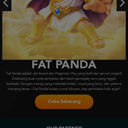
IDR
1,074,460.00
Previous
Ne
Gates of Olympus Super Scatter
bo****d
IDR
1,008,040.00
FAT PANDA
Fat Panda adalah slot brand dari Pragmatic Play yang bold dan penuh impact!
Dirancang buat nyita perhatian dan kasih gameplay seru yang nggak
ketebak. Dengan energi yang meledak-ledak, visual yang kece, dan potensi
menang besar—Fat Panda bukan cuma hiburan, tapi pembawa hoki sejati!
Coba Sekarang