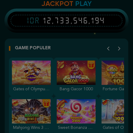
JACKPOT
PLAY
IDR
12,733,546,194
GAME POPULER
Gates of Olympus POP
Bang Gacor 1000
Mahjong Wins 3 – Black Scatter
Sweet Bonanza 2500