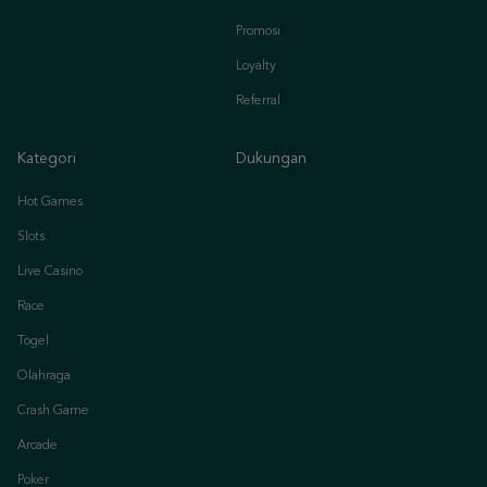
Promosi
Loyalty
Referral
Kategori
Dukungan
Hot Games
Slots
Live Casino
Race
Togel
Olahraga
Crash Game
Arcade
Poker