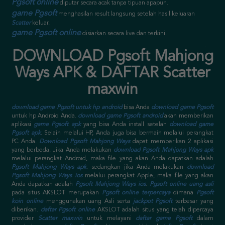
Pgsoft online
diputar secara acak tanpa tipuan apapun.
game Pgsoft
menghasilan result langsung setelah hasil keluaran
Scatter
keluar.
game Pgsoft online
disiarkan secara live dan terkini.
DOWNLOAD Pgsoft Mahjong
Ways APK & DAFTAR Scatter
maxwin
download game Pgsoft untuk hp android
bisa Anda
download game Pgsoft
untuk hp Android Anda.
download game Pgsoft android
akan memberikan
aplikasi
game Pgsoft apk
yang bisa Anda install setelah
download game
Pgsoft apk
. Selain melalui HP, Anda juga bisa bermain melalui perangkat
PC Anda.
Download Pgsoft Mahjong Ways
dapat memberikan 2 aplikasi
yang berbeda. Jika Anda melakukan
download Pgsoft Mahjong Ways apk
melalui perangkat Android, maka file yang akan Anda dapatkan adalah
Pgsoft Mahjong Ways apk
. sedangkan jika Anda melakukan
download
Pgsoft Mahjong Ways ios
melalui perangkat Apple, maka file yang akan
Anda dapatkan adalah
Pgsoft Mahjong Ways ios
.
Pgsoft online uang asli
pada situs AKSLOT merupakan
Pgsoft online terpercaya
dimana
Pgsoft
koin online
menggunakan uang Asli serta
jackpot Pgsoft
terbesar yang
diberikan.
daftar Pgsoft online
AKSLOT adalah situs yang telah dipercaya
provider
Scatter maxwin
untuk melayani
daftar game Pgsoft
dalam