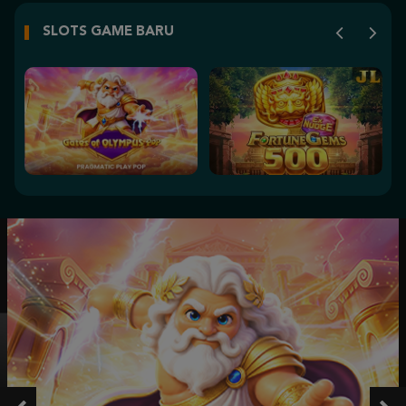
n****e
SLOTS GAME BARU
IDR
1,307,000.00
Sweet Bonanza Super Scatter
a****4
IDR
1,195,500.00
Gates of Gatot Kaca Super
Scatter
n****e
IDR
1,174,750.00
Gates of Gatot Kaca Super
Scatter
jaja****g
IDR
1,132,750.00
Sweet Bonanza Super Scatter
a****4
IDR
1,002,150.00