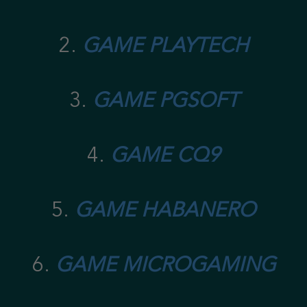
2.
GAME PLAYTECH
3.
GAME PGSOFT
4.
GAME CQ9
5.
GAME HABANERO
6.
GAME MICROGAMING