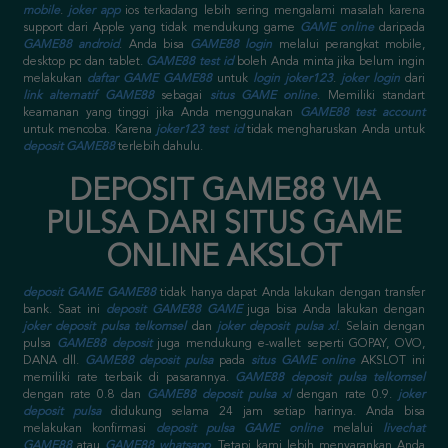
mobile
.
joker app
ios terkadang lebih sering mengalami masalah karena
support dari Apple yang tidak mendukung game
GAME online
daripada
GAME88 android
. Anda bisa
GAME88 login
melalui perangkat mobile,
desktop pc dan tablet.
GAME88 test id
boleh Anda minta jika belum ingin
melakukan
daftar GAME GAME88
untuk
login joker123
.
joker login
dari
link alternatif GAME88
sebagai
situs GAME online
. Memiliki standart
keamanan yang tinggi jika Anda menggunakan
GAME88 test account
untuk mencoba. Karena
joker123 test id
tidak mengharuskan Anda untuk
deposit GAME88
terlebih dahulu.
DEPOSIT GAME88 VIA
PULSA DARI SITUS GAME
ONLINE AKSLOT
deposit GAME GAME88
tidak hanya dapat Anda lakukan dengan transfer
bank. Saat ini
deposit GAME88 GAME
juga bisa Anda lakukan dengan
joker deposit pulsa telkomsel
dan
joker deposit pulsa xl
. Selain dengan
pulsa
GAME88 deposit
juga mendukung e-wallet seperti GOPAY, OVO,
DANA dll.
GAME88 deposit pulsa
pada
situs GAME online
AKSLOT ini
memiliki rate terbaik di pasarannya.
GAME88 deposit pulsa telkomsel
dengan rate 0.8 dan
GAME88 deposit pulsa xl
dengan rate 0.9.
joker
deposit pulsa
didukung selama 24 jam setiap harinya. Anda bisa
melakukan konfirmasi
deposit pulsa GAME online
melalui
livechat
GAME88
atau
GAME88 whatsapp
. Tetapi kami lebih menyarankan Anda