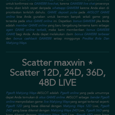
untuk konfirmasi via
GAME88 livechat
, karena
GAME88 live chat
prosesnya
tentu akan lebih cepat daripada
whatsapp GAME88
karena Anda akan di
prioritaskan terlebih dahulu.
GAME deposit pulsa
pada
AKSLOT GAME
online
bisa Anda gunakan untuk bermain banyak sekali game yang
tersedia pada
situs GAME online
ini. Dapatkan
bonus GAME88
jika Anda
adalah
member GAME online
yang baru bergabung bersama kami sebagai
agen GAME online terbaik
, maka kami memberikan
bonus GAME88
GAME
bagi Anda. Anda dapat melakukan claim
bonus GAME88 terbesar
dan
bonus cashback GAME88
setiap minggunya
Prediksi Bola Dan
Mahjong Ways
.
Scatter maxwin ⋆
Scatter 12D, 24D, 36D,
48D LIVE
Pgsoft Mahjong Ways
AKSLOT adalah
Pgsoft online
yang pada umumnya
dapat Anda temukan di
situs GAME online
. AKSLOT sebagai
bandar Pgsoft
online
menyediakan game
live Mahjong Ways
yang sangat terkenal seperti
Pgsoft 12D
yang biasa dikenal dengan
Mahjong Ways 12D
Live,
Pgsoft
24D
yang biasa dikenal dengan
Mahjong Ways 24D
Live,
Pgsoft 36D
yang
biasa dikenal dengan
Mahjong Ways 36D
Live,
Pgsoft 48D
yang biasa