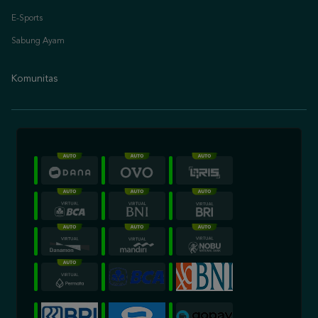
E-Sports
Sabung Ayam
Komunitas