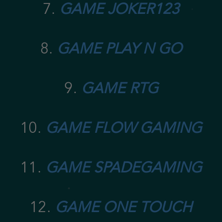
7.
GAME JOKER123
8.
GAME PLAY N GO
9.
GAME RTG
10.
GAME FLOW GAMING
11.
GAME SPADEGAMING
12.
GAME ONE TOUCH