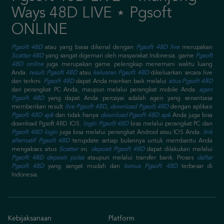
Ways 48D LIVE ⋆ Pgsoft
ONLINE
Pgsoft 48D
atau yang biasa dikenal dengan
Pgsoft 48D live
merupakan
Scatter 48D
yang sangat digemari oleh masyarakat Indonesia. game
Pgsoft
48D online
juga merupakan game pelengkap menemani waktu luang
Anda.
result Pgsoft 48D
atau
keluaran Pgsoft 48D
dikeluarkan secara live
dan terkini.
Pgsoft 48D
dapat Anda mainkan baik melalui
situs Pgsoft 48D
dari perangkat PC Anda, maupun melalui perangkat mobile Anda.
agen
Pgsoft 48D
yang dapat Anda percayai adalah agen yang senantiasa
memberikan result
live Pgsoft 48D
,
download Pgsoft 48D
dengan aplikasi
Pgsoft 48D apk
dan tidak hanya
download Pgsoft 48D apk
Anda juga bisa
download Pgsoft 48D IOS.
login Pgsoft 48D
bisa melalui perangkat PC dan
Pgsoft 48D login
juga bisa melalui perangkat Android atau IOS Anda.
link
alternatif Pgsoft 48D
terupdate setiap bulannya untuk membantu Anda
mengakses situs
Scatter
ini.
deposit Pgsoft 48D
dapat dilakukan melalui
Pgsoft 48D deposit pulsa
ataupun melalui transfer bank. Proses
daftar
Pgsoft 48D
yang sangat mudah dan
bonus Pgsoft 48D
terbesar di
Indonesia.
Kebijaksanaan
Platform