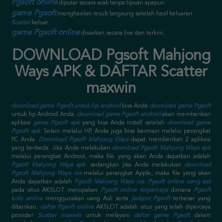
Pgsoft online
diputar secara acak tanpa tipuan apapun.
game Pgsoft
menghasilan result langsung setelah hasil keluaran
Scatter
keluar.
game Pgsoft online
disiarkan secara live dan terkini.
DOWNLOAD Pgsoft Mahjong
Ways APK & DAFTAR Scatter
maxwin
download game Pgsoft untuk hp android
bisa Anda
download game Pgsoft
untuk hp Android Anda.
download game Pgsoft android
akan memberikan
aplikasi
game Pgsoft apk
yang bisa Anda install setelah
download game
Pgsoft apk
. Selain melalui HP, Anda juga bisa bermain melalui perangkat
PC Anda.
Download Pgsoft Mahjong Ways
dapat memberikan 2 aplikasi
yang berbeda. Jika Anda melakukan
download Pgsoft Mahjong Ways apk
melalui perangkat Android, maka file yang akan Anda dapatkan adalah
Pgsoft Mahjong Ways apk
. sedangkan jika Anda melakukan
download
Pgsoft Mahjong Ways ios
melalui perangkat Apple, maka file yang akan
Anda dapatkan adalah
Pgsoft Mahjong Ways ios
.
Pgsoft online uang asli
pada situs AKSLOT merupakan
Pgsoft online terpercaya
dimana
Pgsoft
koin online
menggunakan uang Asli serta
jackpot Pgsoft
terbesar yang
diberikan.
daftar Pgsoft online
AKSLOT adalah situs yang telah dipercaya
provider
Scatter maxwin
untuk melayani
daftar game Pgsoft
dalam