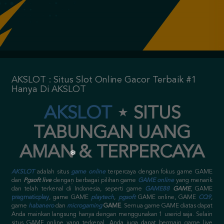
AKSLOT : Situs Slot Online Gacor Terbaik #1
Hanya Di AKSLOT
AKSLOT
⋆
SITUS
TABUNGAN UANG
AMAN & TERPERCAYA
AKSLOT
adalah situs
game online
terpercaya dengan fokus game GAME
dan
Pgsoft live
dengan berbagai pilihan game
GAME online
yang menarik
dan telah terkenal di Indonesia, seperti game
GAME88
GAME
, GAME
pragmaticplay
, game GAME
playtech
,
pgsoft
GAME online
, GAME
CQ9
,
game
habanero
dan
microgaming
GAME
. Semua game GAME diatas dapat
Anda mainkan langsung hanya dengan menggunakan 1 userid saja.
Selain
situs GAME online yang terkenal, Anda juga dapat bermain game live