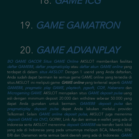
18.
GAME ICG
19.
GAME GAMATRON
20.
GAME ADVANPLAY
BO GAME GACOR
Situs GAME Online
AKSLOT memberikan fasilitas
daftar GAME88
,
daftar pragmaticplay
atau
daftar akun GAME online
yang
terdapat di dalam
situs AKSLOT
. Dengan 1 userid yang Anda daftarkan,
Anda sudah dapat bermain ke semua game GAME online yang tersedia di
situs AKSLOT ini meliputi game
GAME online
yang terkenal seperti
GAME
GAME88
,
pragmatic play GAME
,
playtech
,
pgsoft
,
CQ9
,
Habanero
dan
Microgaming GAME
.
AKSLOT merupakan situs
GAME deposit pulsa
uang
asli dengan minimum deposit 20.000 dan withdraw sebesar 50.000 yang
dapat Anda gunakan untuk bermain.
GAME88 deposit pulsa
dan
pragmaticplay deposit pulsa
dapat Anda lakukan melalui provider
Telkomsel. Selain
GAME online deposit pulsa
, AKSLOT juga menerima
deposit GAME via OVO
, GOPAY, Link Aja dan semua e-wallet yang ada di
Indonesia serta AKSLOT menerima
deposit GAME88
via transfer bank lokal
yang ada di Indonesia yang pada umumnya meliputi BCA, Mandiri, BNI,
BRI dan Danamon serta semua bank daerah yang ada di Indonesia.
GAME