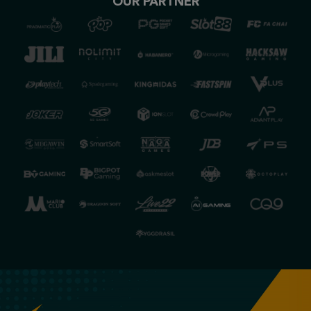
OUR PARTNER