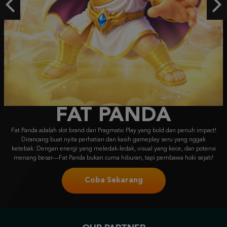
IDR
1,164,640.00
Previous
Ne
Sweet Bonanza 1000
k****5
IDR
1,112,800.00
FAT PANDA
Fat Panda adalah slot brand dari Pragmatic Play yang bold dan penuh impact!
Dirancang buat nyita perhatian dan kasih gameplay seru yang nggak
ketebak. Dengan energi yang meledak-ledak, visual yang kece, dan potensi
menang besar—Fat Panda bukan cuma hiburan, tapi pembawa hoki sejati!
Coba Sekarang