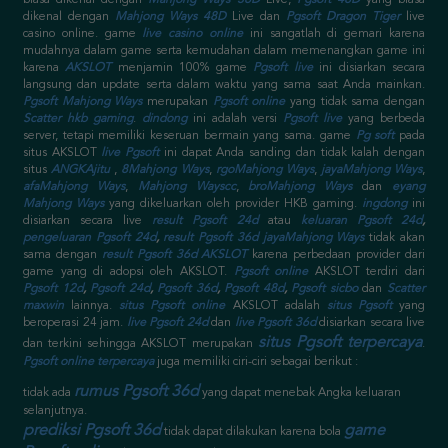
dikenal dengan
Mahjong Ways 48D
Live dan
Pgsoft Dragon Tiger
live
casino online. game
live casino online
ini sangatlah di gemari karena
mudahnya dalam game serta kemudahan dalam memenangkan game ini
karena
AKSLOT
menjamin 100% game
Pgsoft live
ini disiarkan secara
langsung dan update serta dalam waktu yang sama saat Anda mainkan.
Pgsoft Mahjong Ways
merupakan
Pgsoft online
yang tidak sama dengan
Scatter
hkb gaming
.
dindong
ini adalah versi
Pgsoft live
yang berbeda
server, tetapi memiliki keseruan bermain yang sama. game
Pg soft
pada
situs AKSLOT
live Pgsoft
ini dapat Anda sanding dan tidak kalah dengan
situs
ANGKAjitu
,
8Mahjong Ways
,
rgoMahjong Ways
,
jayaMahjong Ways
,
afaMahjong Ways
,
Mahjong Wayscc
,
broMahjong Ways
dan
eyang
Mahjong Ways
yang dikeluarkan oleh provider HKB gaming.
ingdong
ini
disiarkan secara live
result Pgsoft 24d
atau
keluaran Pgsoft 24d
,
pengeluaran Pgsoft 24d
,
result Pgsoft 36d jayaMahjong Ways
tidak akan
sama dengan
result Pgsoft 36d AKSLOT
karena perbedaan provider dari
game yang di adopsi oleh AKSLOT.
Pgsoft online
AKSLOT terdiri dari
Pgsoft 12d
,
Pgsoft 24d
,
Pgsoft 36d
,
Pgsoft 48d
,
Pgsoft sicbo
dan
Scatter
maxwin
lainnya.
situs Pgsoft online
AKSLOT adalah
situs Pgsoft
yang
beroperasi 24 jam.
live Pgsoft 24d
dan
live Pgsoft 36d
disiarkan secara live
situs Pgsoft terpercaya
dan terkini sehingga AKSLOT merupakan
.
Pgsoft online terpercaya
juga memiliki ciri-ciri sebagai berikut :
rumus Pgsoft 36d
tidak ada
yang dapat menebak Angka keluaran
selanjutnya.
prediksi Pgsoft 36d
game
tidak dapat dilakukan karena bola