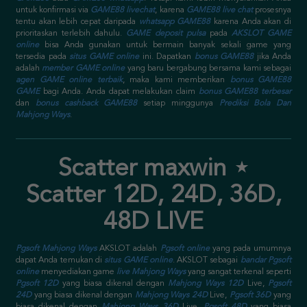
untuk konfirmasi via
GAME88 livechat
, karena
GAME88 live chat
prosesnya
tentu akan lebih cepat daripada
whatsapp GAME88
karena Anda akan di
prioritaskan terlebih dahulu.
GAME deposit pulsa
pada
AKSLOT GAME
online
bisa Anda gunakan untuk bermain banyak sekali game yang
tersedia pada
situs GAME online
ini. Dapatkan
bonus GAME88
jika Anda
adalah
member GAME online
yang baru bergabung bersama kami sebagai
agen GAME online terbaik
, maka kami memberikan
bonus GAME88
GAME
bagi Anda. Anda dapat melakukan claim
bonus GAME88 terbesar
dan
bonus cashback GAME88
setiap minggunya
Prediksi Bola Dan
Mahjong Ways
.
Scatter maxwin ⋆
Scatter 12D, 24D, 36D,
48D LIVE
Pgsoft Mahjong Ways
AKSLOT adalah
Pgsoft online
yang pada umumnya
dapat Anda temukan di
situs GAME online
. AKSLOT sebagai
bandar Pgsoft
online
menyediakan game
live Mahjong Ways
yang sangat terkenal seperti
Pgsoft 12D
yang biasa dikenal dengan
Mahjong Ways 12D
Live,
Pgsoft
24D
yang biasa dikenal dengan
Mahjong Ways 24D
Live,
Pgsoft 36D
yang
biasa dikenal dengan
Mahjong Ways 36D
Live,
Pgsoft 48D
yang biasa