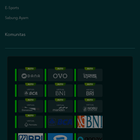
E-Sports
Sabung Ayam
Komunitas