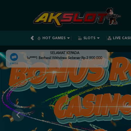
HOT GAMES
SLOTS
LIVE CAS
SELAMAT KEPADA
lu****1 Berhasil Withdraw Sebesar Rp 2.900.000