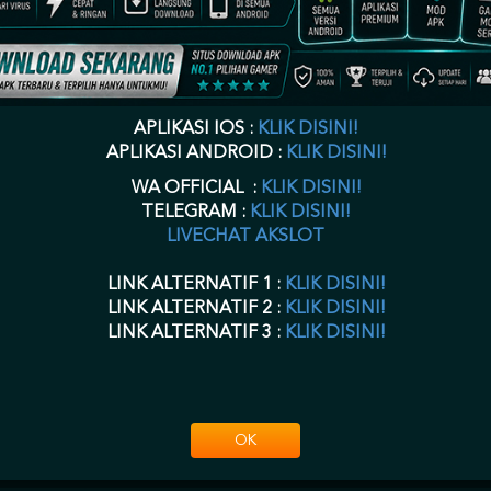
APLIKASI IOS :
KLIK DISINI!
APLIKASI ANDROID :
KLIK DISINI!
OUR PARTNER
WA OFFICIAL :
KLIK DISINI!
TELEGRAM :
KLIK DISINI!
LIVECHAT AKSLOT
LINK ALTERNATIF 1 :
KLIK DISINI!
LINK ALTERNATIF 2 :
KLIK DISINI!
LINK ALTERNATIF 3 :
KLIK DISINI!
OK