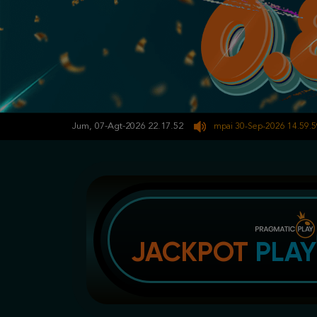
Jum, 07-Agt-2026 22.17.52
rtual Sports pada 30-Jun-2026 dari 14.59.59 sampai 30-Sep-2026 14.59.59. Selama 
JACKPOT
PLAY