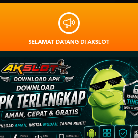
SELAMAT DATANG DI AKSLOT
Fat Panda adalah 
impact! Dirancang buat 
ketebak. Dengan energi 
menang besar—Fat Pan