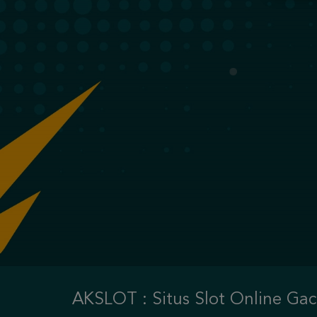
AKSLOT : Situs Slot Online Ga