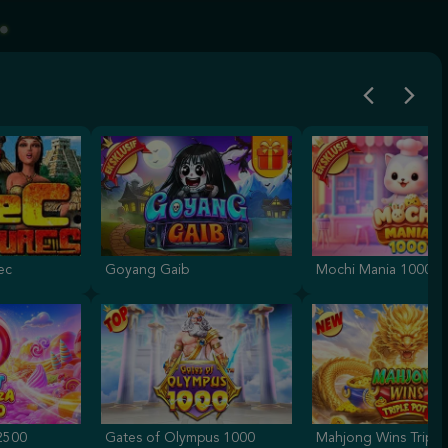
ec
Goyang Gaib
Mochi Mania 1000
2500
Gates of Olympus 1000
Mahjong Wins Triple