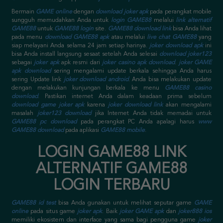
Bermain
GAME online
dengan
download joker apk
pada perangkat mobile
sungguh memudahkan Anda untuk
login GAME88
melalui
link alternatif
GAME88
untuk
GAME88 login
site.
GAME88 download link
bisa Anda lihat
pada menu
download GAME88 apk
atau melalui
live chat GAME88
yang
siap melayani Anda selama 24 jam setiap harinya.
joker download apk
ini
bisa Anda install langsung sesaat setelah Anda selesai
download joker123
sebagai
joker apk
apk resmi dari
joker casino apk download
.
joker GAME
apk download
sering mengalami update berkala sehingga Anda harus
sering Update link
joker download android
. Anda bisa melakukan update
dengan melakukan kunjungan berkala ke menu
GAME88 casino
download
. Pastikan internet Anda dalam keadaan prima sebelum
download game joker apk
karena
joker download link
akan mengalami
masalah
joker123 download
jika Internet Anda tidak memadai untuk
GAME88 pc download
pada perangkat PC Anda apalagi harus
www
GAME88 download
pada aplikasi
GAME88 mobile
.
LOGIN GAME88 LINK
ALTERNATIF GAME88
LOGIN TERBARU
GAME88 id test
bisa Anda gunakan untuk melihat seputar game
GAME
online
pada situs game
joker apk
. Baik
joker GAME apk
dan
joker888 ios
memiliki ekosistem dan interface yang sama bagi pengguna game
joker