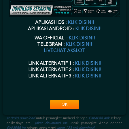
joker888
disitus
joker 123
atau
GAME88
sebagai
joker game
terpercaya.
GAME88 online
,
joker888
,
joker123
,
jokergaming
,
joker1788
,
joker8868
,
joker777
,
joker688
sebagai alternatif
joker GAME
pada situs AKSLOT
joker
gaming
.
APLIKASI IOS :
KLIK DISINI!
DOWNLOAD GAME88 APK
APLIKASI ANDROID :
KLIK DISINI!
GAME GAME88 LOGIN
WA OFFICIAL :
KLIK DISINI!
TELEGRAM :
KLIK DISINI!
VERSI TERBARU
LIVECHAT AKSLOT
joker download
Setelah Anda melakukan
pendaftaran akun GAME88
di
LINK ALTERNATIF 1 :
KLIK DISINI!
AKSLOT, maka selanjutnya Anda dapat melakukan
download GAME88
apk,
aplikasi
GAME88 apk
android AKSLOT ini mendukung Anda dalam
LINK ALTERNATIF 2 :
KLIK DISINI!
bermain melalui perangkat mobile smartphone Anda. Baik melalui PC atau
LINK ALTERNATIF 3 :
KLIK DISINI!
mobile dimana saja dan kapan saja dapat Anda mainkan semua game yang
ada di GAME AKSLOT ini.
GAME88 download
dapat Anda
download
aplikasi joker 123
melalui Android dan IOS.
GAME88 download apk
bisa
langsung diinstal setelah Anda
download aplikasi GAME88
nya.
download
joker 123
lebih baik segera Anda download setelah
daftar akun GAME88
sehingga lebih memudahkan Anda untuk
login GAME88
.
download
OK
GAME88
ini terletak pada menu daftar
GAME88 apk download
yang ada
pada kanan menu utama pada situs
AKSLOT GAME online
ini.
GAME88
android download
untuk perangkat Android dengan
GAME88 apk
sebagai
aplikasinya atau
joker download ios
untuk perangkat Apple dengan
GAME88 ios
sebagai apps resmi
joker 123 apk download
.