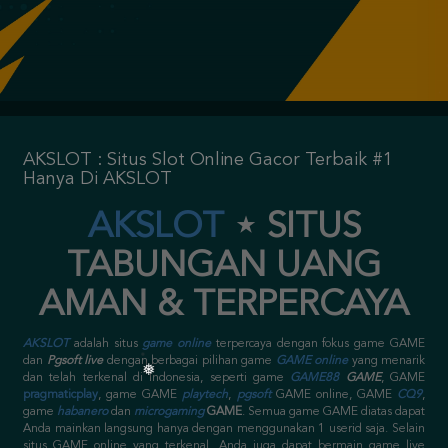
AKSLOT : Situs Slot Online Gacor Terbaik #1
Hanya Di AKSLOT
AKSLOT
⋆
SITUS
TABUNGAN UANG
AMAN & TERPERCAYA
AKSLOT
adalah situs
game online
terpercaya dengan fokus game GAME
dan
Pgsoft live
dengan berbagai pilihan game
GAME online
yang menarik
dan telah terkenal di Indonesia, seperti game
GAME88
GAME
, GAME
pragmaticplay
, game GAME
playtech
,
pgsoft
GAME online
, GAME
CQ9
,
game
habanero
dan
microgaming
GAME
. Semua game GAME diatas dapat
Anda mainkan langsung hanya dengan menggunakan 1 userid saja.
Selain
situs GAME online yang terkenal, Anda juga dapat bermain game live