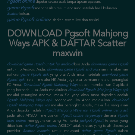
Pgsoft online
diputar secara acak tanpa tipuan apapun.
game Pgsoft
menghasilan result langsung setelah hasil keluaran
Scatter
keluar.
game Pgsoft online
disiarkan secara live dan terkini.
DOWNLOAD Pgsoft Mahjong
Ways APK & DAFTAR Scatter
maxwin
download game Pgsoft untuk hp android
bisa Anda
download game Pgsoft
untuk hp Android Anda.
download game Pgsoft android
akan memberikan
aplikasi
game Pgsoft apk
yang bisa Anda install setelah
download game
Pgsoft apk
. Selain melalui HP, Anda juga bisa bermain melalui perangkat
PC Anda.
Download Pgsoft Mahjong Ways
dapat memberikan 2 aplikasi
yang berbeda. Jika Anda melakukan
download Pgsoft Mahjong Ways apk
melalui perangkat Android, maka file yang akan Anda dapatkan adalah
Pgsoft Mahjong Ways apk
. sedangkan jika Anda melakukan
download
Pgsoft Mahjong Ways ios
melalui perangkat Apple, maka file yang akan
Anda dapatkan adalah
Pgsoft Mahjong Ways ios
.
Pgsoft online uang asli
pada situs AKSLOT merupakan
Pgsoft online terpercaya
dimana
Pgsoft
koin online
menggunakan uang Asli serta
jackpot Pgsoft
terbesar yang
diberikan.
daftar Pgsoft online
AKSLOT adalah situs yang telah dipercaya
provider
Scatter maxwin
untuk melayani
daftar game Pgsoft
dalam