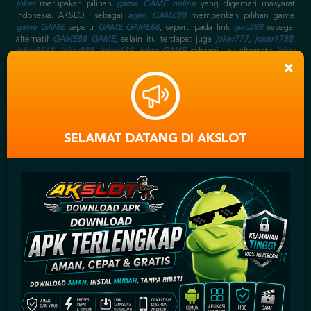
joker
merupakan pilihan
game GAME online
yang digemari masyarat
Indonesia. AKSLOT sebagai
agen GAME88
memberikan pilihan game
game GAME
seperti
GAME GAME88
, seperti pada link
gwc388
sebagai
alternatif
GAME88 GAME
, selain itu terdapat juga
joker777
,
joker1788
,
joker8868
,
joker888
,
joker688
,
joker GAME
sebagai link alternatif
joker
gaming
GAME.
GAME88 game
sebagai
agen GAME88 terpercaya
×
menyediakan
GAME game joker
.
GAME88 online
berjalan selama 24 jam
setiap harinya, sehingga
AKSLOT GAME online
sebagai
agen GAME
GAME88
juga online 24 jam pada game
GAME88 casino
.
DAFTAR GAME88
⋆
AKUN
SELAMAT DATANG DI AKSLOT
GAME ONLINE JOKER123
GAME
daftar GAME88
di AKSLOT
situs online GAME
untuk akun
GAME88
bisa
Anda lakukan pada menu
daftar GAME88 GAME
yang ada diatas kanan
pada situs
daftar joker gaming
ini.
situs GAME88
telah berkerja sama
dengan
ak GAME GAME online
menyediakan
game joker
.
daftar akun
joker gaming
harus Anda lengkapi agar
situs GAME88
dapat memberikan
Anda
userid GAME88
disaat Anda
daftar joker123
di
www joker123
sebagai situs alternatif
login joker123
.
GAME88 daftar
akun GAME online
dengan proses yang cepat dapat Anda terima sesaat setelah
daftar
joker777
selesai Anda isikan datanya dengan lengkap.
GAME88 daftar
hanya membutuhkan waktu beberapa menit untuk pengisian form
daftar