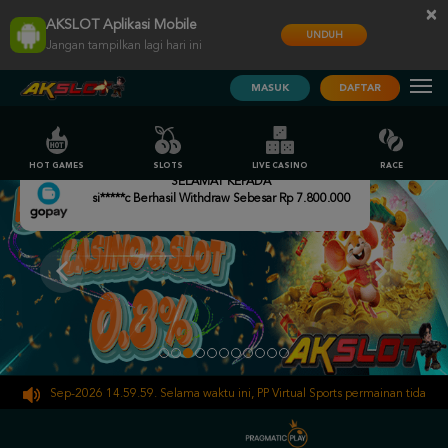
×
AKSLOT Aplikasi Mobile
UNDUH
Jangan tampilkan lagi hari ini
MASUK
DAFTAR
HOT GAMES
SLOTS
LIVE CASINO
RACE
SELAMAT KEPADA
si*****c Berhasil Withdraw Sebesar Rp 7.800.000
0-Sep-2026 14.59.59. Selama waktu ini, PP Virtual Sports permainan tidak akan te