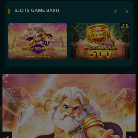
SLOTS GAME BARU
Gates of Olympus Super Scatter
pod****o
IDR
1,727,040.00
Sweet Bonanza 2500
k****5
IDR
1,671,200.00
Mahjong Wins 3 – Black Scatter
wa****5
IDR
1,554,600.00
Gates of Olympus 1000
harda****9
IDR
1,501,600.00
Gates of Olympus 1000
harda****9