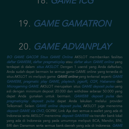
18.
GAME ICG
19.
GAME GAMATRON
20.
GAME ADVANPLAY
BO GAME GACOR
Situs GAME Online
AKSLOT memberikan fasilitas
daftar GAME88
,
daftar pragmaticplay
atau
daftar akun GAME online
yang
terdapat di dalam
situs AKSLOT
. Dengan 1 userid yang Anda daftarkan,
Anda sudah dapat bermain ke semua game GAME online yang tersedia di
situs AKSLOT ini meliputi game
GAME online
yang terkenal seperti
GAME
GAME88
,
pragmatic play GAME
,
playtech
,
pgsoft
,
CQ9
,
Habanero
dan
❅
Microgaming GAME
.
AKSLOT merupakan situs
GAME deposit pulsa
uang
asli dengan minimum deposit 20.000 dan withdraw sebesar 50.000 yang
dapat Anda gunakan untuk bermain.
GAME88 deposit pulsa
dan
pragmaticplay deposit pulsa
dapat Anda lakukan melalui provider
Telkomsel. Selain
GAME online deposit pulsa
, AKSLOT juga menerima
deposit GAME via OVO
, GOPAY, Link Aja dan semua e-wallet yang ada di
Indonesia serta AKSLOT menerima
deposit GAME88
via transfer bank lokal
yang ada di Indonesia yang pada umumnya meliputi BCA, Mandiri, BNI,
BRI dan Danamon serta semua bank daerah yang ada di Indonesia.
GAME