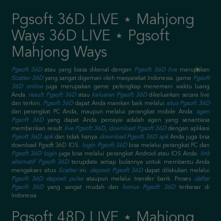
Pgsoft 36D LIVE ⋆ Mahjong
Ways 36D LIVE ⋆ Pgsoft
Mahjong Ways
Pgsoft 36D
atau yang biasa dikenal dengan
Pgsoft 36D live
merupakan
Scatter 36D
yang sangat digemari oleh masyarakat Indonesia. game
Pgsoft
36D online
juga merupakan game pelengkap menemani waktu luang
Anda.
result Pgsoft 36D
atau
keluaran Pgsoft 36D
dikeluarkan secara live
dan terkini.
Pgsoft 36D
dapat Anda mainkan baik melalui
situs Pgsoft 36D
dari perangkat PC Anda, maupun melalui perangkat mobile Anda.
agen
Pgsoft 36D
yang dapat Anda percayai adalah agen yang senantiasa
memberikan result
live Pgsoft 36D
,
download Pgsoft 36D
dengan aplikasi
Pgsoft 36D apk
dan tidak hanya
download Pgsoft 36D apk
Anda juga bisa
download Pgsoft 36D IOS.
login Pgsoft 36D
bisa melalui perangkat PC dan
Pgsoft 36D login
juga bisa melalui perangkat Android atau IOS Anda.
link
alternatif Pgsoft 36D
terupdate setiap bulannya untuk membantu Anda
mengakses situs
Scatter
ini.
deposit Pgsoft 36D
dapat dilakukan melalui
Pgsoft 36D deposit pulsa
ataupun melalui transfer bank. Proses
daftar
Pgsoft 36D
yang sangat mudah dan
bonus Pgsoft 36D
terbesar di
Indonesia
Pgsoft 48D LIVE ⋆ Mahjong