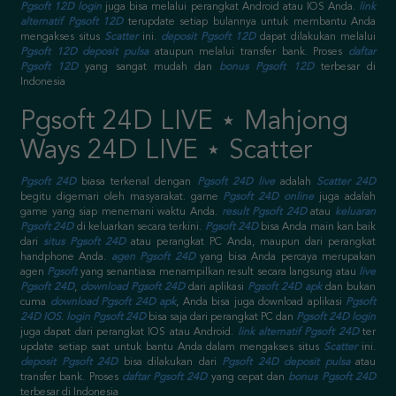
Pgsoft 12D login
juga bisa melalui perangkat Android atau IOS Anda.
link
alternatif Pgsoft 12D
terupdate setiap bulannya untuk membantu Anda
mengakses situs
Scatter
ini.
deposit Pgsoft 12D
dapat dilakukan melalui
Pgsoft 12D deposit pulsa
ataupun melalui transfer bank. Proses
daftar
Pgsoft 12D
yang sangat mudah dan
bonus Pgsoft 12D
terbesar di
Indonesia
Pgsoft 24D LIVE ⋆ Mahjong
Ways 24D LIVE ⋆ Scatter
Pgsoft 24D
biasa terkenal dengan
Pgsoft 24D live
adalah
Scatter 24D
begitu digemari oleh masyarakat. game
Pgsoft 24D online
juga adalah
game yang siap menemani waktu Anda.
result Pgsoft 24D
atau
keluaran
Pgsoft 24D
di keluarkan secara terkini.
Pgsoft 24D
bisa Anda main kan baik
dari
situs Pgsoft 24D
atau perangkat PC Anda, maupun dari perangkat
handphone Anda.
agen Pgsoft 24D
yang bisa Anda percaya merupakan
agen
Pgsoft
yang senantiasa menampilkan result secara langsung atau
live
Pgsoft 24D
,
download Pgsoft 24D
dari aplikasi
Pgsoft 24D apk
dan bukan
cuma
download Pgsoft 24D apk
, Anda bisa juga download aplikasi
Pgsoft
24D IOS
.
login Pgsoft 24D
bisa saja dari perangkat PC dan
Pgsoft 24D login
juga dapat dari perangkat IOS atau Android.
link alternatif Pgsoft 24D
ter
update setiap saat untuk bantu Anda dalam mengakses situs
Scatter
ini.
deposit Pgsoft 24D
bisa dilakukan dari
Pgsoft 24D deposit pulsa
atau
transfer bank. Proses
daftar Pgsoft 24D
yang cepat dan
bonus Pgsoft 24D
terbesar di Indonesia