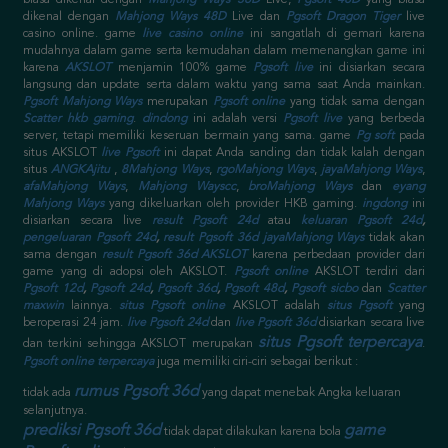
dikenal dengan
Mahjong Ways 48D
Live dan
Pgsoft Dragon Tiger
live
casino online. game
live casino online
ini sangatlah di gemari karena
mudahnya dalam game serta kemudahan dalam memenangkan game ini
karena
AKSLOT
menjamin 100% game
Pgsoft live
ini disiarkan secara
langsung dan update serta dalam waktu yang sama saat Anda mainkan.
Pgsoft Mahjong Ways
merupakan
Pgsoft online
yang tidak sama dengan
Scatter
hkb gaming
.
dindong
ini adalah versi
Pgsoft live
yang berbeda
server, tetapi memiliki keseruan bermain yang sama. game
Pg soft
pada
situs AKSLOT
live Pgsoft
ini dapat Anda sanding dan tidak kalah dengan
situs
ANGKAjitu
,
8Mahjong Ways
,
rgoMahjong Ways
,
jayaMahjong Ways
,
afaMahjong Ways
,
Mahjong Wayscc
,
broMahjong Ways
dan
eyang
Mahjong Ways
yang dikeluarkan oleh provider HKB gaming.
ingdong
ini
disiarkan secara live
result Pgsoft 24d
atau
keluaran Pgsoft 24d
,
pengeluaran Pgsoft 24d
,
result Pgsoft 36d jayaMahjong Ways
tidak akan
sama dengan
result Pgsoft 36d AKSLOT
karena perbedaan provider dari
game yang di adopsi oleh AKSLOT.
Pgsoft online
AKSLOT terdiri dari
Pgsoft 12d
,
Pgsoft 24d
,
Pgsoft 36d
,
Pgsoft 48d
,
Pgsoft sicbo
dan
Scatter
maxwin
lainnya.
situs Pgsoft online
AKSLOT adalah
situs Pgsoft
yang
beroperasi 24 jam.
live Pgsoft 24d
dan
live Pgsoft 36d
disiarkan secara live
situs Pgsoft terpercaya
dan terkini sehingga AKSLOT merupakan
.
Pgsoft online terpercaya
juga memiliki ciri-ciri sebagai berikut :
rumus Pgsoft 36d
tidak ada
yang dapat menebak Angka keluaran
selanjutnya.
prediksi Pgsoft 36d
game
tidak dapat dilakukan karena bola