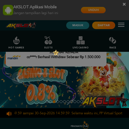
×
AKSLOT Aplikasi Mobile
UNDUH
Jangan tampilkan lagi hari ini
MASUK
DAFTAR
HOT GAMES
SLOTS
LIVE CASINO
RACE
SELAMAT KEPADA
co****r Berhasil Withdraw Sebesar Rp 1.500.000
14.59.59 sampai 30-Sep-2026 14.59.59. Selama waktu ini, PP Virtual Sports permai