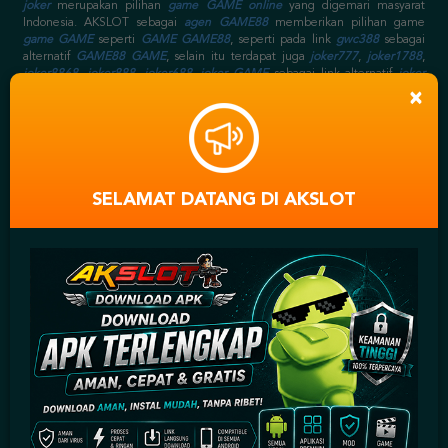
joker
merupakan pilihan
game GAME online
yang digemari masyarat
Indonesia. AKSLOT sebagai
agen GAME88
memberikan pilihan game
game GAME
seperti
GAME GAME88
, seperti pada link
gwc388
sebagai
alternatif
GAME88 GAME
, selain itu terdapat juga
joker777
,
joker1788
,
joker8868
,
joker888
,
joker688
,
joker GAME
sebagai link alternatif
joker
gaming
GAME.
GAME88 game
sebagai
agen GAME88 terpercaya
×
menyediakan
GAME game joker
.
GAME88 online
berjalan selama 24 jam
setiap harinya, sehingga
AKSLOT GAME online
sebagai
agen GAME
GAME88
juga online 24 jam pada game
GAME88 casino
.
DAFTAR GAME88
⋆
AKUN
SELAMAT DATANG DI AKSLOT
GAME ONLINE JOKER123
GAME
daftar GAME88
di AKSLOT
situs online GAME
untuk akun
GAME88
bisa
Anda lakukan pada menu
daftar GAME88 GAME
yang ada diatas kanan
pada situs
daftar joker gaming
ini.
situs GAME88
telah berkerja sama
dengan
ak GAME GAME online
menyediakan
game joker
.
daftar akun
joker gaming
harus Anda lengkapi agar
situs GAME88
dapat memberikan
Anda
userid GAME88
disaat Anda
daftar joker123
di
www joker123
sebagai situs alternatif
login joker123
.
GAME88 daftar
akun GAME online
dengan proses yang cepat dapat Anda terima sesaat setelah
daftar
joker777
selesai Anda isikan datanya dengan lengkap.
GAME88 daftar
hanya membutuhkan waktu beberapa menit untuk pengisian form
daftar