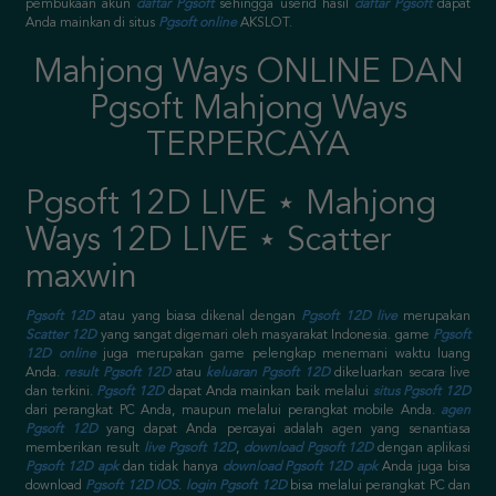
pembukaan akun
daftar Pgsoft
sehingga userid hasil
daftar Pgsoft
dapat
Anda mainkan di situs
Pgsoft online
AKSLOT.
Mahjong Ways ONLINE DAN
Pgsoft Mahjong Ways
TERPERCAYA
Pgsoft 12D LIVE ⋆ Mahjong
Ways 12D LIVE ⋆ Scatter
maxwin
Pgsoft 12D
atau yang biasa dikenal dengan
Pgsoft 12D live
merupakan
Scatter 12D
yang sangat digemari oleh masyarakat Indonesia. game
Pgsoft
12D online
juga merupakan game pelengkap menemani waktu luang
Anda.
result Pgsoft 12D
atau
keluaran Pgsoft 12D
dikeluarkan secara live
dan terkini.
Pgsoft 12D
dapat Anda mainkan baik melalui
situs Pgsoft 12D
dari perangkat PC Anda, maupun melalui perangkat mobile Anda.
agen
Pgsoft 12D
yang dapat Anda percayai adalah agen yang senantiasa
memberikan result
live Pgsoft 12D
,
download Pgsoft 12D
dengan aplikasi
Pgsoft 12D apk
dan tidak hanya
download Pgsoft 12D apk
Anda juga bisa
download
Pgsoft 12D IOS
.
login Pgsoft 12D
bisa melalui perangkat PC dan