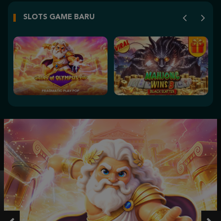
ayuar****u
IDR
5,278,000.00
SLOTS GAME BARU
Mahjong Wins Triple Pot
n****e
IDR
4,178,720.00
Gates of Olympus Super Scatter
da****8
IDR
3,483,750.00
Sugar Rush 1000
alumme****4
IDR
2,831,700.00
Sweet Bonanza 2500
ade****i
IDR
2,824,720.00