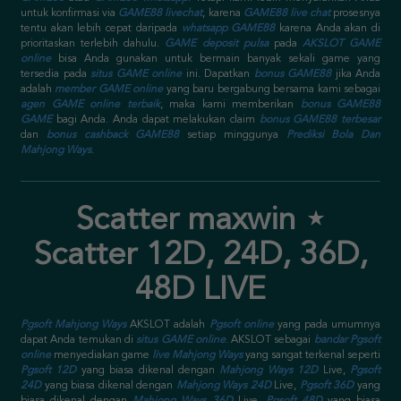
untuk konfirmasi via
GAME88 livechat
, karena
GAME88 live chat
prosesnya
tentu akan lebih cepat daripada
whatsapp GAME88
karena Anda akan di
prioritaskan terlebih dahulu.
GAME deposit pulsa
pada
AKSLOT GAME
online
bisa Anda gunakan untuk bermain banyak sekali game yang
tersedia pada
situs GAME online
ini. Dapatkan
bonus GAME88
jika Anda
adalah
member GAME online
yang baru bergabung bersama kami sebagai
agen GAME online terbaik
, maka kami memberikan
bonus GAME88
GAME
bagi Anda. Anda dapat melakukan claim
bonus GAME88 terbesar
dan
bonus cashback GAME88
setiap minggunya
Prediksi Bola Dan
Mahjong Ways
.
Scatter maxwin ⋆
Scatter 12D, 24D, 36D,
48D LIVE
Pgsoft Mahjong Ways
AKSLOT adalah
Pgsoft online
yang pada umumnya
dapat Anda temukan di
situs GAME online
. AKSLOT sebagai
bandar Pgsoft
online
menyediakan game
live Mahjong Ways
yang sangat terkenal seperti
Pgsoft 12D
yang biasa dikenal dengan
Mahjong Ways 12D
Live,
Pgsoft
24D
yang biasa dikenal dengan
Mahjong Ways 24D
Live,
Pgsoft 36D
yang
biasa dikenal dengan
Mahjong Ways 36D
Live,
Pgsoft 48D
yang biasa