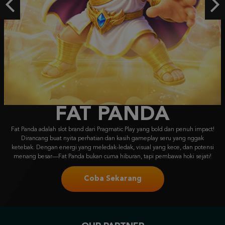
Gates of Gatot Kaca Super
Previous
Ne
Scatter
n****e
IDR
2,607,750.00
Gates of Olympus Super Scatter
da****8
IDR
2,385,700.00
FAT PANDA
Fat Panda adalah slot brand dari Pragmatic Play yang bold dan penuh impact!
Dirancang buat nyita perhatian dan kasih gameplay seru yang nggak
ketebak. Dengan energi yang meledak-ledak, visual yang kece, dan potensi
menang besar—Fat Panda bukan cuma hiburan, tapi pembawa hoki sejati!
Coba Sekarang