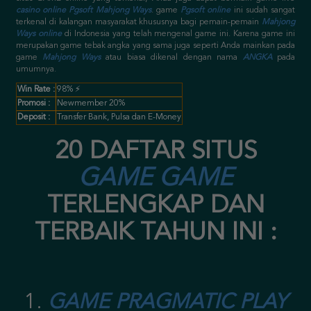
casino online
Pgsoft Mahjong Ways
. game
Pgsoft online
ini sudah sangat
terkenal di kalangan masyarakat khususnya bagi pemain-pemain
Mahjong
Ways online
di Indonesia yang telah mengenal game ini. Karena game ini
merupakan game tebak angka yang sama juga seperti Anda mainkan pada
game
Mahjong Ways
atau biasa dikenal dengan nama
ANGKA
pada
umumnya.
Win Rate :
98% ⚡
Promosi :
Newmember 20%
Deposit :
Transfer Bank, Pulsa dan E-Money
20 DAFTAR SITUS
GAME GAME
TERLENGKAP DAN
TERBAIK TAHUN INI :
1.
GAME PRAGMATIC PLAY