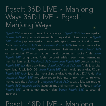
Pgsoft 36D LIVE ⋆ Mahjong
Ways 36D LIVE ⋆ Pgsoft
Mahjong Ways
Pgsoft 36D
atau yang biasa dikenal dengan
Pgsoft 36D live
merupakan
Scatter 36D
yang sangat digemari oleh masyarakat Indonesia. game
Pgsoft
36D online
juga merupakan game pelengkap menemani waktu luang
Anda.
result Pgsoft 36D
atau
keluaran Pgsoft 36D
dikeluarkan secara live
dan terkini.
Pgsoft 36D
dapat Anda mainkan baik melalui
situs Pgsoft 36D
dari perangkat PC Anda, maupun melalui perangkat mobile Anda.
agen
Pgsoft 36D
yang dapat Anda percayai adalah agen yang senantiasa
memberikan result
live Pgsoft 36D
,
download Pgsoft 36D
dengan aplikasi
Pgsoft 36D apk
dan tidak hanya
download Pgsoft 36D apk
Anda juga bisa
download Pgsoft 36D IOS.
login Pgsoft 36D
bisa melalui perangkat PC dan
Pgsoft 36D login
juga bisa melalui perangkat Android atau IOS Anda.
link
alternatif Pgsoft 36D
terupdate setiap bulannya untuk membantu Anda
mengakses situs
Scatter
ini.
deposit Pgsoft 36D
dapat dilakukan melalui
Pgsoft 36D deposit pulsa
ataupun melalui transfer bank. Proses
daftar
Pgsoft 36D
yang sangat mudah dan
bonus Pgsoft 36D
terbesar di
Indonesia
Pgsoft 48D LIVE ⋆ Mahjong