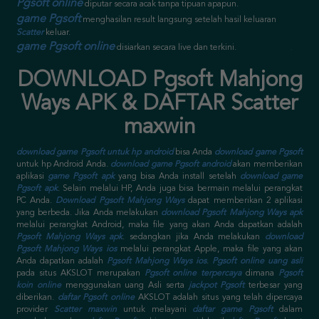
Pgsoft online
diputar secara acak tanpa tipuan apapun.
game Pgsoft
menghasilan result langsung setelah hasil keluaran
Scatter
keluar.
game Pgsoft online
disiarkan secara live dan terkini.
DOWNLOAD Pgsoft Mahjong
Ways APK & DAFTAR Scatter
maxwin
download game Pgsoft untuk hp android
bisa Anda
download game Pgsoft
untuk hp Android Anda.
download game Pgsoft android
akan memberikan
aplikasi
game Pgsoft apk
yang bisa Anda install setelah
download game
Pgsoft apk
. Selain melalui HP, Anda juga bisa bermain melalui perangkat
PC Anda.
Download Pgsoft Mahjong Ways
dapat memberikan 2 aplikasi
yang berbeda. Jika Anda melakukan
download Pgsoft Mahjong Ways apk
melalui perangkat Android, maka file yang akan Anda dapatkan adalah
Pgsoft Mahjong Ways apk
. sedangkan jika Anda melakukan
download
Pgsoft Mahjong Ways ios
melalui perangkat Apple, maka file yang akan
Anda dapatkan adalah
Pgsoft Mahjong Ways ios
.
Pgsoft online uang asli
pada situs AKSLOT merupakan
Pgsoft online terpercaya
dimana
Pgsoft
koin online
menggunakan uang Asli serta
jackpot Pgsoft
terbesar yang
diberikan.
daftar Pgsoft online
AKSLOT adalah situs yang telah dipercaya
provider
Scatter maxwin
untuk melayani
daftar game Pgsoft
dalam