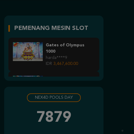
PEMENANG MESIN SLOT
Gates of Olympus
1000
harda****9
IDR
3,467,600.00
Gates of Olympus
Epic Ze Zeus
Koi Gate
1000
ma****0
IDR
2,663,760.00
NEX4D POOLS DAY
Sweet Bonanza 2500
7879
k****5
IDR
1,977,760.00
 Pot
Kpop Hunter Zeus
Mahjong Legend