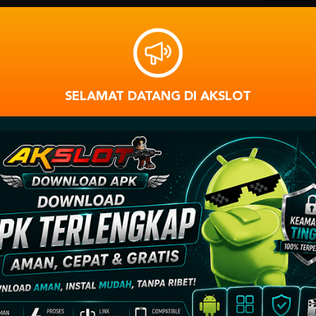
SELAMAT DATANG DI AKSLOT
Fat Panda adalah 
impact! Dirancang buat 
ketebak. Dengan energi 
menang besar—Fat Pan