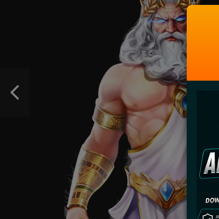
Previous