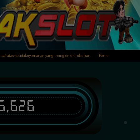
etidaknyamanan yang mungkin ditimbulkan.
Pemeliharaan Terjadwal: MarbleX pad
06,626