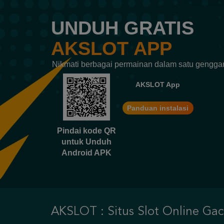
UNDUH GRATIS
AKSLOT APP
Nikmati berbagai permainan dalam satu gengg
AKSLOT App
Panduan instalasi
Pindai kode QR
untuk Unduh
Android APK
AKSLOT : Situs Slot Online Ga