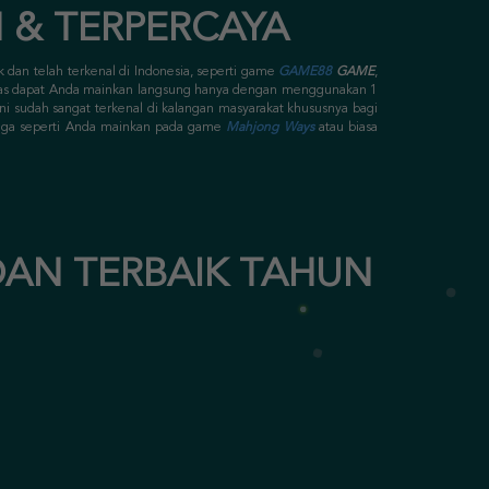
 & TERPERCAYA
 dan telah terkenal di Indonesia, seperti game
GAME88
GAME
,
s dapat Anda mainkan langsung hanya dengan menggunakan 1
ni sudah sangat terkenal di kalangan masyarakat khususnya bagi
juga seperti Anda mainkan pada game
Mahjong Ways
atau biasa
AN TERBAIK TAHUN