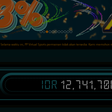
u ini, PP Virtual Sports permainan tidak akan tersedia. Kami memohon maaf atas k
IDR
12,741,7