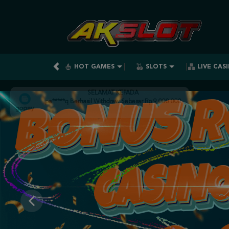
HOT GAMES
SLOTS
LIVE CAS
SELAMAT KEPADA
pe*****q Berhasil Withdraw Sebesar Rp 9.000.000