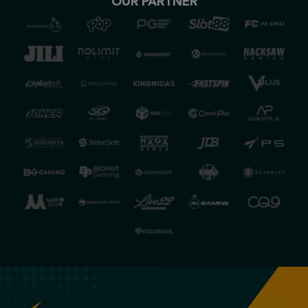
OUR PARTNER