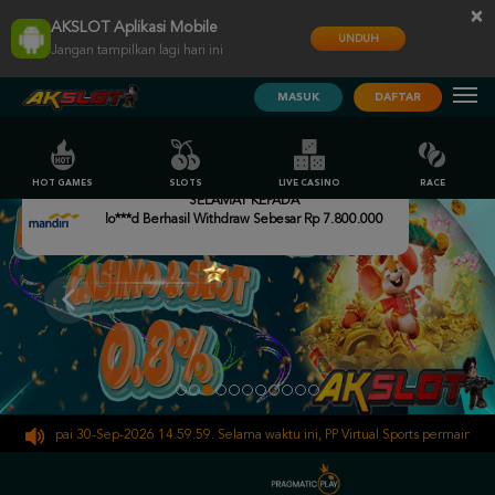
×
AKSLOT Aplikasi Mobile
UNDUH
Jangan tampilkan lagi hari ini
MASUK
DAFTAR
HOT GAMES
SLOTS
LIVE CASINO
RACE
SELAMAT KEPADA
lo***d Berhasil Withdraw Sebesar Rp 7.800.000
sampai 30-Sep-2026 14.59.59. Selama waktu ini, PP Virtual Sports permainan tidak