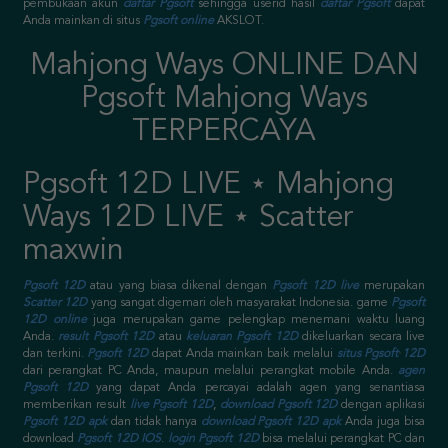
pembukaan akun
daftar Pgsoft
sehingga userid hasil
daftar Pgsoft
dapat
Anda mainkan di situs
Pgsoft online
AKSLOT.
Mahjong Ways ONLINE DAN
Pgsoft Mahjong Ways
TERPERCAYA
Pgsoft 12D LIVE ⋆ Mahjong
Ways 12D LIVE ⋆ Scatter
maxwin
Pgsoft 12D
atau yang biasa dikenal dengan
Pgsoft 12D live
merupakan
Scatter 12D
yang sangat digemari oleh masyarakat Indonesia. game
Pgsoft
12D online
juga merupakan game pelengkap menemani waktu luang
Anda.
result Pgsoft 12D
atau
keluaran Pgsoft 12D
dikeluarkan secara live
dan terkini.
Pgsoft 12D
dapat Anda mainkan baik melalui
situs Pgsoft 12D
dari perangkat PC Anda, maupun melalui perangkat mobile Anda.
agen
Pgsoft 12D
yang dapat Anda percayai adalah agen yang senantiasa
memberikan result
live Pgsoft 12D
,
download Pgsoft 12D
dengan aplikasi
Pgsoft 12D apk
dan tidak hanya
download Pgsoft 12D apk
Anda juga bisa
download
Pgsoft 12D IOS
.
login Pgsoft 12D
bisa melalui perangkat PC dan