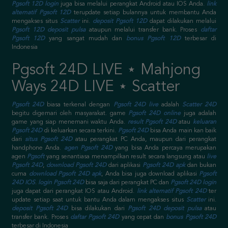
Pgsoft 12D login
juga bisa melalui perangkat Android atau IOS Anda.
link
alternatif Pgsoft 12D
terupdate setiap bulannya untuk membantu Anda
mengakses situs
Scatter
ini.
deposit Pgsoft 12D
dapat dilakukan melalui
Pgsoft 12D deposit pulsa
ataupun melalui transfer bank. Proses
daftar
Pgsoft 12D
yang sangat mudah dan
bonus Pgsoft 12D
terbesar di
Indonesia
Pgsoft 24D LIVE ⋆ Mahjong
Ways 24D LIVE ⋆ Scatter
Pgsoft 24D
biasa terkenal dengan
Pgsoft 24D live
adalah
Scatter 24D
begitu digemari oleh masyarakat. game
Pgsoft 24D online
juga adalah
game yang siap menemani waktu Anda.
result Pgsoft 24D
atau
keluaran
Pgsoft 24D
di keluarkan secara terkini.
Pgsoft 24D
bisa Anda main kan baik
dari
situs Pgsoft 24D
atau perangkat PC Anda, maupun dari perangkat
handphone Anda.
agen Pgsoft 24D
yang bisa Anda percaya merupakan
agen
Pgsoft
yang senantiasa menampilkan result secara langsung atau
live
Pgsoft 24D
,
download Pgsoft 24D
dari aplikasi
Pgsoft 24D apk
dan bukan
cuma
download Pgsoft 24D apk
, Anda bisa juga download aplikasi
Pgsoft
24D IOS
.
login Pgsoft 24D
bisa saja dari perangkat PC dan
Pgsoft 24D login
juga dapat dari perangkat IOS atau Android.
link alternatif Pgsoft 24D
ter
update setiap saat untuk bantu Anda dalam mengakses situs
Scatter
ini.
deposit Pgsoft 24D
bisa dilakukan dari
Pgsoft 24D deposit pulsa
atau
transfer bank. Proses
daftar Pgsoft 24D
yang cepat dan
bonus Pgsoft 24D
terbesar di Indonesia