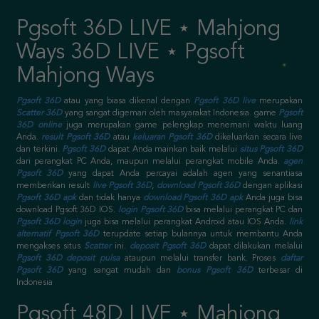
Pgsoft 36D LIVE ⋆ Mahjong
Ways 36D LIVE ⋆ Pgsoft
Mahjong Ways
Pgsoft 36D
atau yang biasa dikenal dengan
Pgsoft 36D live
merupakan
Scatter 36D
yang sangat digemari oleh masyarakat Indonesia. game
Pgsoft
36D online
juga merupakan game pelengkap menemani waktu luang
Anda.
result Pgsoft 36D
atau
keluaran Pgsoft 36D
dikeluarkan secara live
dan terkini.
Pgsoft 36D
dapat Anda mainkan baik melalui
situs Pgsoft 36D
dari perangkat PC Anda, maupun melalui perangkat mobile Anda.
agen
Pgsoft 36D
yang dapat Anda percayai adalah agen yang senantiasa
memberikan result
live Pgsoft 36D
,
download Pgsoft 36D
dengan aplikasi
Pgsoft 36D apk
dan tidak hanya
download Pgsoft 36D apk
Anda juga bisa
download Pgsoft 36D IOS.
login Pgsoft 36D
bisa melalui perangkat PC dan
Pgsoft 36D login
juga bisa melalui perangkat Android atau IOS Anda.
link
alternatif Pgsoft 36D
terupdate setiap bulannya untuk membantu Anda
mengakses situs
Scatter
ini.
deposit Pgsoft 36D
dapat dilakukan melalui
Pgsoft 36D deposit pulsa
ataupun melalui transfer bank. Proses
daftar
Pgsoft 36D
yang sangat mudah dan
bonus Pgsoft 36D
terbesar di
Indonesia
Pgsoft 48D LIVE ⋆ Mahjong