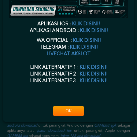
joker888
disitus
joker 123
atau
GAME88
sebagai
joker game
terpercaya.
GAME88 online
,
joker888
,
joker123
,
jokergaming
,
joker1788
,
joker8868
,
joker777
,
joker688
sebagai alternatif
joker GAME
pada situs AKSLOT
joker
gaming
.
APLIKASI IOS :
KLIK DISINI!
DOWNLOAD GAME88 APK
APLIKASI ANDROID :
KLIK DISINI!
GAME GAME88 LOGIN
WA OFFICIAL :
KLIK DISINI!
TELEGRAM :
KLIK DISINI!
VERSI TERBARU
LIVECHAT AKSLOT
joker download
Setelah Anda melakukan
pendaftaran akun GAME88
di
LINK ALTERNATIF 1 :
KLIK DISINI!
AKSLOT, maka selanjutnya Anda dapat melakukan
download GAME88
apk,
aplikasi
GAME88 apk
android AKSLOT ini mendukung Anda dalam
LINK ALTERNATIF 2 :
KLIK DISINI!
bermain melalui perangkat mobile smartphone Anda. Baik melalui PC atau
LINK ALTERNATIF 3 :
KLIK DISINI!
mobile dimana saja dan kapan saja dapat Anda mainkan semua game yang
ada di GAME AKSLOT ini.
GAME88 download
dapat Anda
download
aplikasi joker 123
melalui Android dan IOS.
GAME88 download apk
bisa
langsung diinstal setelah Anda
download aplikasi GAME88
nya.
download
joker 123
lebih baik segera Anda download setelah
daftar akun GAME88
sehingga lebih memudahkan Anda untuk
login GAME88
.
download
OK
GAME88
ini terletak pada menu daftar
GAME88 apk download
yang ada
pada kanan menu utama pada situs
AKSLOT GAME online
ini.
GAME88
android download
untuk perangkat Android dengan
GAME88 apk
sebagai
aplikasinya atau
joker download ios
untuk perangkat Apple dengan
GAME88 ios
sebagai apps resmi
joker 123 apk download
.