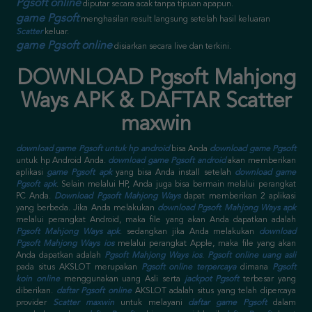
Pgsoft online
diputar secara acak tanpa tipuan apapun.
game Pgsoft
menghasilan result langsung setelah hasil keluaran
Scatter
keluar.
game Pgsoft online
disiarkan secara live dan terkini.
DOWNLOAD Pgsoft Mahjong
Ways APK & DAFTAR Scatter
maxwin
download game Pgsoft untuk hp android
bisa Anda
download game Pgsoft
untuk hp Android Anda.
download game Pgsoft android
akan memberikan
aplikasi
game Pgsoft apk
yang bisa Anda install setelah
download game
Pgsoft apk
. Selain melalui HP, Anda juga bisa bermain melalui perangkat
PC Anda.
Download Pgsoft Mahjong Ways
dapat memberikan 2 aplikasi
yang berbeda. Jika Anda melakukan
download Pgsoft Mahjong Ways apk
melalui perangkat Android, maka file yang akan Anda dapatkan adalah
Pgsoft Mahjong Ways apk
. sedangkan jika Anda melakukan
download
Pgsoft Mahjong Ways ios
melalui perangkat Apple, maka file yang akan
Anda dapatkan adalah
Pgsoft Mahjong Ways ios
.
Pgsoft online uang asli
pada situs AKSLOT merupakan
Pgsoft online terpercaya
dimana
Pgsoft
koin online
menggunakan uang Asli serta
jackpot Pgsoft
terbesar yang
diberikan.
daftar Pgsoft online
AKSLOT adalah situs yang telah dipercaya
provider
Scatter maxwin
untuk melayani
daftar game Pgsoft
dalam