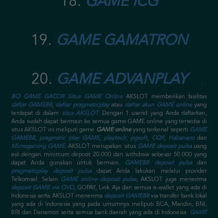
18.
GAME ICG
19.
GAME GAMATRON
20.
GAME ADVANPLAY
BO GAME GACOR
Situs GAME Online
AKSLOT memberikan fasilitas
daftar GAME88
,
daftar pragmaticplay
atau
daftar akun GAME online
yang
terdapat di dalam
situs AKSLOT
. Dengan 1 userid yang Anda daftarkan,
Anda sudah dapat bermain ke semua game GAME online yang tersedia di
situs AKSLOT ini meliputi game
GAME online
yang terkenal seperti
GAME
GAME88
,
pragmatic play GAME
,
playtech
,
pgsoft
,
CQ9
,
Habanero
dan
Microgaming GAME
.
AKSLOT merupakan situs
GAME deposit pulsa
uang
asli dengan minimum deposit 20.000 dan withdraw sebesar 50.000 yang
dapat Anda gunakan untuk bermain.
GAME88 deposit pulsa
dan
pragmaticplay deposit pulsa
dapat Anda lakukan melalui provider
Telkomsel. Selain
GAME online deposit pulsa
, AKSLOT juga menerima
deposit GAME via OVO
, GOPAY, Link Aja dan semua e-wallet yang ada di
Indonesia serta AKSLOT menerima
deposit GAME88
via transfer bank lokal
yang ada di Indonesia yang pada umumnya meliputi BCA, Mandiri, BNI,
BRI dan Danamon serta semua bank daerah yang ada di Indonesia.
GAME