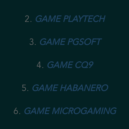
2.
GAME PLAYTECH
3.
GAME PGSOFT
4.
GAME CQ9
5.
GAME HABANERO
6.
GAME MICROGAMING