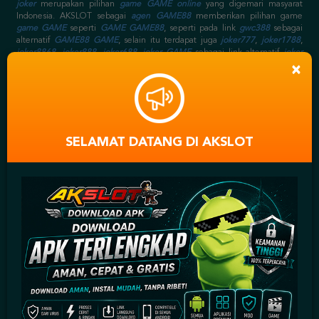
joker
merupakan pilihan
game GAME online
yang digemari masyarat
Indonesia. AKSLOT sebagai
agen GAME88
memberikan pilihan game
game GAME
seperti
GAME GAME88
, seperti pada link
gwc388
sebagai
alternatif
GAME88 GAME
, selain itu terdapat juga
joker777
,
joker1788
,
joker8868
,
joker888
,
joker688
,
joker GAME
sebagai link alternatif
joker
gaming
GAME.
GAME88 game
sebagai
agen GAME88 terpercaya
×
menyediakan
GAME game joker
.
GAME88 online
berjalan selama 24 jam
setiap harinya, sehingga
AKSLOT GAME online
sebagai
agen GAME
GAME88
juga online 24 jam pada game
GAME88 casino
.
DAFTAR GAME88
⋆
AKUN
SELAMAT DATANG DI AKSLOT
GAME ONLINE JOKER123
GAME
daftar GAME88
di AKSLOT
situs online GAME
untuk akun
GAME88
bisa
Anda lakukan pada menu
daftar GAME88 GAME
yang ada diatas kanan
pada situs
daftar joker gaming
ini.
situs GAME88
telah berkerja sama
dengan
ak GAME GAME online
menyediakan
game joker
.
daftar akun
joker gaming
harus Anda lengkapi agar
situs GAME88
dapat memberikan
Anda
userid GAME88
disaat Anda
daftar joker123
di
www joker123
sebagai situs alternatif
login joker123
.
GAME88 daftar
akun GAME online
dengan proses yang cepat dapat Anda terima sesaat setelah
daftar
joker777
selesai Anda isikan datanya dengan lengkap.
GAME88 daftar
hanya membutuhkan waktu beberapa menit untuk pengisian form
daftar