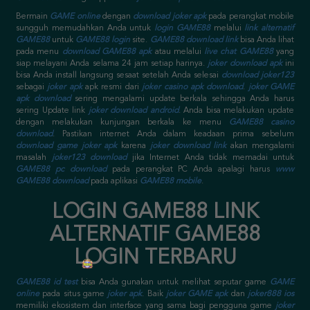
Bermain
GAME online
dengan
download joker apk
pada perangkat mobile
sungguh memudahkan Anda untuk
login GAME88
melalui
link alternatif
GAME88
untuk
GAME88 login
site.
GAME88 download link
bisa Anda lihat
pada menu
download GAME88 apk
atau melalui
live chat GAME88
yang
siap melayani Anda selama 24 jam setiap harinya.
joker download apk
ini
bisa Anda install langsung sesaat setelah Anda selesai
download joker123
sebagai
joker apk
apk resmi dari
joker casino apk download
.
joker GAME
apk download
sering mengalami update berkala sehingga Anda harus
sering Update link
joker download android
. Anda bisa melakukan update
dengan melakukan kunjungan berkala ke menu
GAME88 casino
download
. Pastikan internet Anda dalam keadaan prima sebelum
download game joker apk
karena
joker download link
akan mengalami
masalah
joker123 download
jika Internet Anda tidak memadai untuk
GAME88 pc download
pada perangkat PC Anda apalagi harus
www
GAME88 download
pada aplikasi
GAME88 mobile
.
LOGIN GAME88 LINK
ALTERNATIF GAME88
LOGIN TERBARU
GAME88 id test
bisa Anda gunakan untuk melihat seputar game
GAME
online
pada situs game
joker apk
. Baik
joker GAME apk
dan
joker888 ios
memiliki ekosistem dan interface yang sama bagi pengguna game
joker