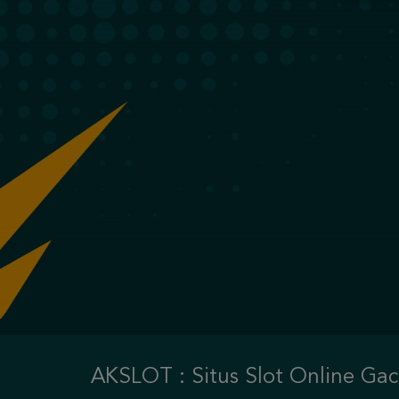
AKSLOT : Situs Slot Online Ga