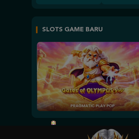
SLOTS GAME BARU