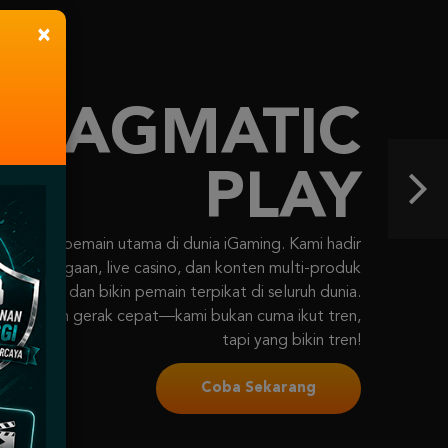
1000
harda****9
×
IDR
897,350.00
Gates of Olympus Super
Scatter
ngafi****5
IDR
868,440.00
FAT PANDA
Nex
Gates of Olympus Super
slot brand dari Pragmatic Play yang bold dan penuh
Scatter
ngafi****5
nyita perhatian dan kasih gameplay seru yang nggak
IDR
868,320.00
yang meledak-ledak, visual yang kece, dan potensi
da bukan cuma hiburan, tapi pembawa hoki sejati!
Coba Sekarang