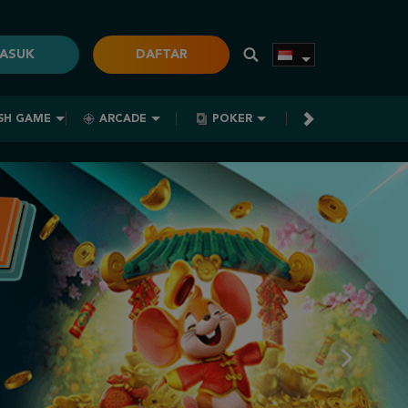
ASUK
DAFTAR
SH GAME
ARCADE
POKER
E-SPORTS