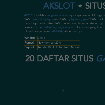
AKSLOT
⋆
SIT
AKSLOT
adalah situs
game online
terpercaya dengan fokus g
GAME
pragmaticplay
, game GAME
playtech
,
pgsoft
GAME onli
userid saja.
Selain situs GAME online yang terkenal, Anda juga
pemain-pemain
Mahjong Ways online
di Indonesia yang tela
dikenal dengan nama
ANGKA
pada umumnya.
Win Rate :
98% ⚡
Promosi :
Newmember 20%
Deposit :
Transfer Bank, Pulsa dan E-Money
20 DAFTAR SITUS
G