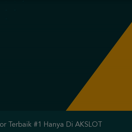
cor Terbaik #1 Hanya Di AKSLOT