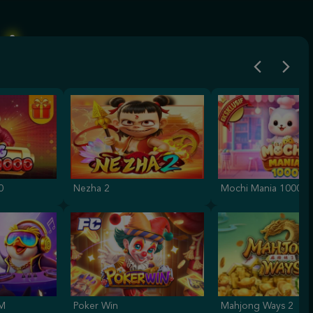
0
Nezha 2
Mochi Mania 1000
M
Poker Win
Mahjong Ways 2