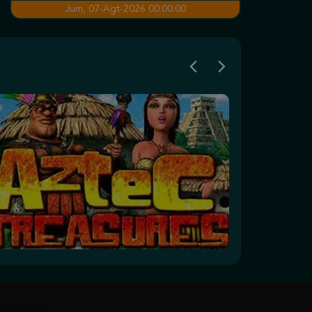
Starlight Princess Super
Jum, 07-Agt-2026 00.00.00
Scatter
n****e
IDR
1,299,950.00
Gates of Olympus
1000
harda****9
IDR
1,164,640.00
Gates of Olympus Super
Scatter
ngafi****5
IDR
1,128,400.00
Sweet Bonanza 2500
xep****2
IDR
1,085,400.00
Gates of Olympus