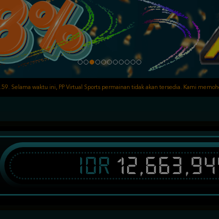
a waktu ini, PP Virtual Sports permainan tidak akan tersedia. Kami memohon maaf 
IDR
12,663,9