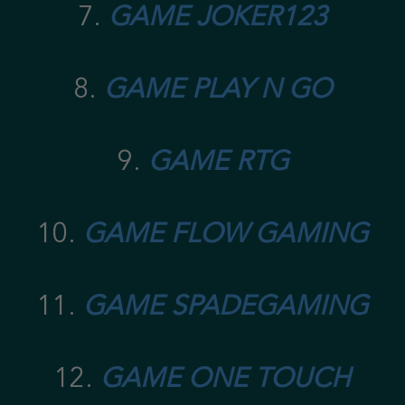
7.
GAME JOKER123
8.
GAME PLAY N GO
9.
GAME RTG
10.
GAME FLOW GAMING
❅
11.
GAME SPADEGAMING
12.
GAME ONE TOUCH