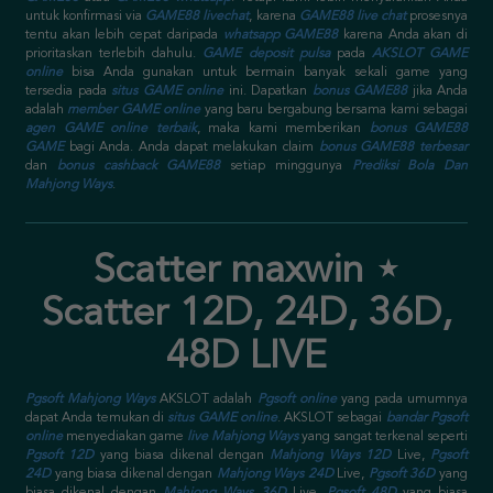
untuk konfirmasi via
GAME88 livechat
, karena
GAME88 live chat
prosesnya
tentu akan lebih cepat daripada
whatsapp GAME88
karena Anda akan di
prioritaskan terlebih dahulu.
GAME deposit pulsa
pada
AKSLOT GAME
online
bisa Anda gunakan untuk bermain banyak sekali game yang
tersedia pada
situs GAME online
ini. Dapatkan
bonus GAME88
jika Anda
adalah
member GAME online
yang baru bergabung bersama kami sebagai
agen GAME online terbaik
, maka kami memberikan
bonus GAME88
GAME
bagi Anda. Anda dapat melakukan claim
bonus GAME88 terbesar
dan
bonus cashback GAME88
setiap minggunya
Prediksi Bola Dan
Mahjong Ways
.
Scatter maxwin ⋆
Scatter 12D, 24D, 36D,
48D LIVE
Pgsoft Mahjong Ways
AKSLOT adalah
Pgsoft online
yang pada umumnya
dapat Anda temukan di
situs GAME online
. AKSLOT sebagai
bandar Pgsoft
online
menyediakan game
live Mahjong Ways
yang sangat terkenal seperti
Pgsoft 12D
yang biasa dikenal dengan
Mahjong Ways 12D
Live,
Pgsoft
24D
yang biasa dikenal dengan
Mahjong Ways 24D
Live,
Pgsoft 36D
yang
biasa dikenal dengan
Mahjong Ways 36D
Live,
Pgsoft 48D
yang biasa