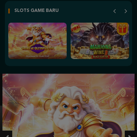
IDR
2,350,600.00
SLOTS GAME BARU
Gates of Olympus Super Scatter
n****e
IDR
1,963,050.00
Gates of Gatot Kaca Super
Scatter
n****e
IDR
1,307,000.00
Sweet Bonanza Super Scatter
a****4
IDR
1,195,500.00
Gates of Olympus Super Scatter
da****8
IDR
1,167,400.00