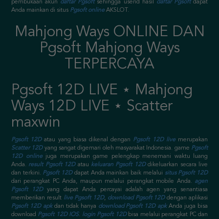
pembukaan akun
daftar Pgsoft
sehingga userid hasil
daftar Pgsoft
dapat
Anda mainkan di situs
Pgsoft online
AKSLOT.
Mahjong Ways ONLINE DAN
Pgsoft Mahjong Ways
TERPERCAYA
Pgsoft 12D LIVE ⋆ Mahjong
Ways 12D LIVE ⋆ Scatter
maxwin
Pgsoft 12D
atau yang biasa dikenal dengan
Pgsoft 12D live
merupakan
Scatter 12D
yang sangat digemari oleh masyarakat Indonesia. game
Pgsoft
12D online
juga merupakan game pelengkap menemani waktu luang
Anda.
result Pgsoft 12D
atau
keluaran Pgsoft 12D
dikeluarkan secara live
dan terkini.
Pgsoft 12D
dapat Anda mainkan baik melalui
situs Pgsoft 12D
dari perangkat PC Anda, maupun melalui perangkat mobile Anda.
agen
Pgsoft 12D
yang dapat Anda percayai adalah agen yang senantiasa
memberikan result
live Pgsoft 12D
,
download Pgsoft 12D
dengan aplikasi
Pgsoft 12D apk
dan tidak hanya
download Pgsoft 12D apk
Anda juga bisa
download
Pgsoft 12D IOS
.
login Pgsoft 12D
bisa melalui perangkat PC dan