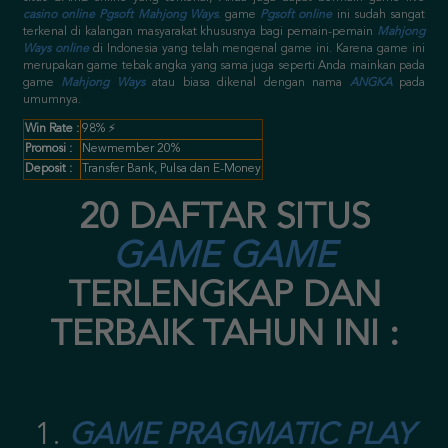
casino online
Pgsoft Mahjong Ways
. game
Pgsoft online
ini sudah sangat
terkenal di kalangan masyarakat khususnya bagi pemain-pemain
Mahjong
Ways online
di Indonesia yang telah mengenal game ini. Karena game ini
merupakan game tebak angka yang sama juga seperti Anda mainkan pada
game
Mahjong Ways
atau biasa dikenal dengan nama
ANGKA
pada
umumnya.
Win Rate :
98% ⚡
Promosi :
Newmember 20%
Deposit :
Transfer Bank, Pulsa dan E-Money
20 DAFTAR SITUS
GAME GAME
TERLENGKAP DAN
TERBAIK TAHUN INI :
1.
GAME PRAGMATIC PLAY