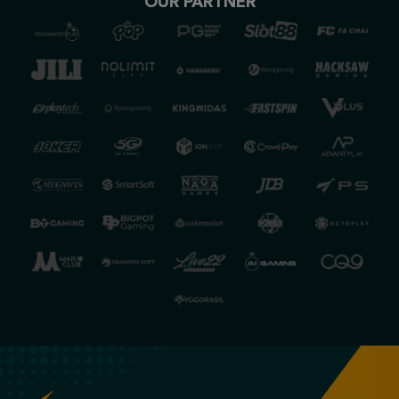
OUR PARTNER