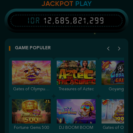
JACKPOT
PLAY
IDR
12,685,021,299
GAME POPULER
Gates of Olympus POP
Treasures of Aztec
Goyang Gai
Fortune Gems 500
DJ BOOM BOOM