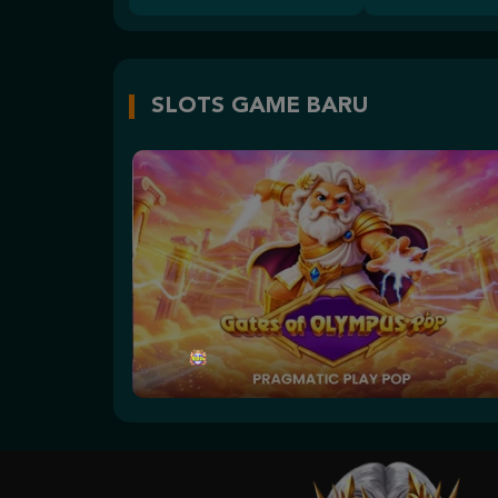
SLOTS GAME BARU