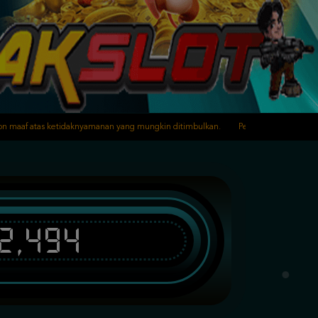
s ketidaknyamanan yang mungkin ditimbulkan.
Pemeliharaan Terjadwal: MarbleX 
62,494