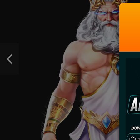
Previous