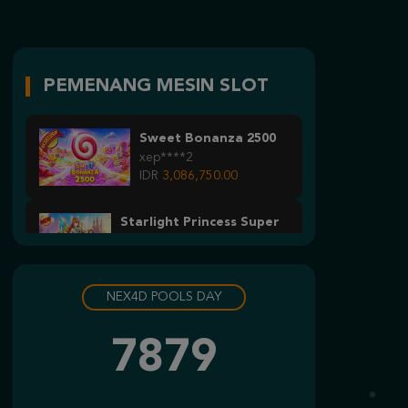
PEMENANG MESIN SLOT
Sweet Bonanza 2500
xep****2
IDR
3,086,750.00
Starlight Princess Super
Scatter
own
Epic Ze Zeus
FORTUNE GARUDA 500
n****e
IDR
1,489,800.00
NEX4D POOLS DAY
Starlight Princess Super
Scatter
7879
n****e
IDR
1,299,950.00
Wild Bandito
Pedas Gila