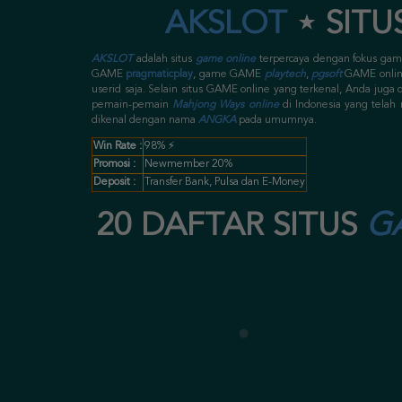
AKSLOT
⋆
SIT
AKSLOT
adalah situs
game online
terpercaya dengan fokus g
GAME
pragmaticplay
, game GAME
playtech
,
pgsoft
GAME onli
userid saja.
Selain situs GAME online yang terkenal, Anda juga
pemain-pemain
Mahjong Ways online
di Indonesia yang tela
dikenal dengan nama
ANGKA
pada umumnya.
Win Rate :
98% ⚡
Promosi :
Newmember 20%
Deposit :
Transfer Bank, Pulsa dan E-Money
20 DAFTAR SITUS
G