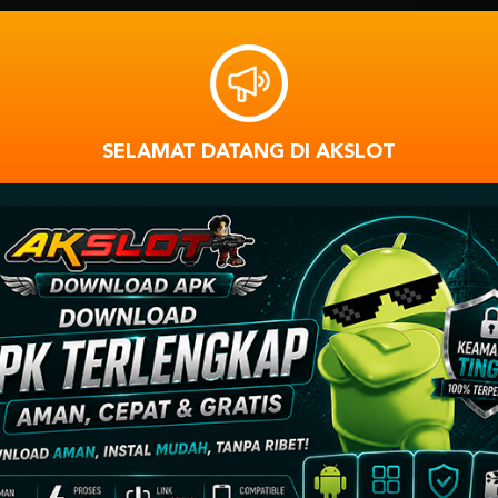
SELAMAT DATANG DI AKSLOT
Fat Panda adalah 
impact! Dirancang buat 
ketebak. Dengan energi 
menang besar—Fat Pan