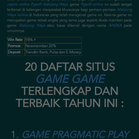
casino online
Pgsoft Mahjong Ways
. game
Pgsoft online
ini sudah sangat
terkenal di kalangan masyarakat khususnya bagi pemain-pemain
Mahjong
Ways online
di Indonesia yang telah mengenal game ini. Karena game ini
merupakan game tebak angka yang sama juga seperti Anda mainkan pada
game
Mahjong Ways
atau biasa dikenal dengan nama
ANGKA
pada
umumnya.
Win Rate :
98% ⚡
Promosi :
Newmember 20%
Deposit :
Transfer Bank, Pulsa dan E-Money
20 DAFTAR SITUS
GAME GAME
TERLENGKAP DAN
TERBAIK TAHUN INI :
1.
GAME PRAGMATIC PLAY