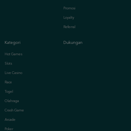
Promosi
Loyalty
Referral
Kategori
Dukungan
Hot Games
Slots
Live Casino
Race
Togel
Olahraga
Crash Game
Arcade
Poker