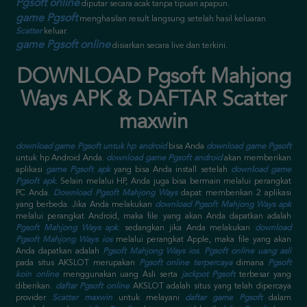
Pgsoft online
diputar secara acak tanpa tipuan apapun.
game Pgsoft
menghasilan result langsung setelah hasil keluaran
Scatter
keluar.
game Pgsoft online
disiarkan secara live dan terkini.
DOWNLOAD Pgsoft Mahjong
Ways APK & DAFTAR Scatter
maxwin
download game Pgsoft untuk hp android
bisa Anda
download game Pgsoft
untuk hp Android Anda.
download game Pgsoft android
akan memberikan
aplikasi
game Pgsoft apk
yang bisa Anda install setelah
download game
Pgsoft apk
. Selain melalui HP, Anda juga bisa bermain melalui perangkat
PC Anda.
Download Pgsoft Mahjong Ways
dapat memberikan 2 aplikasi
yang berbeda. Jika Anda melakukan
download Pgsoft Mahjong Ways apk
melalui perangkat Android, maka file yang akan Anda dapatkan adalah
Pgsoft Mahjong Ways apk
. sedangkan jika Anda melakukan
download
Pgsoft Mahjong Ways ios
melalui perangkat Apple, maka file yang akan
Anda dapatkan adalah
Pgsoft Mahjong Ways ios
.
Pgsoft online uang asli
pada situs AKSLOT merupakan
Pgsoft online terpercaya
dimana
Pgsoft
koin online
menggunakan uang Asli serta
jackpot Pgsoft
terbesar yang
diberikan.
daftar Pgsoft online
AKSLOT adalah situs yang telah dipercaya
provider
Scatter maxwin
untuk melayani
daftar game Pgsoft
dalam