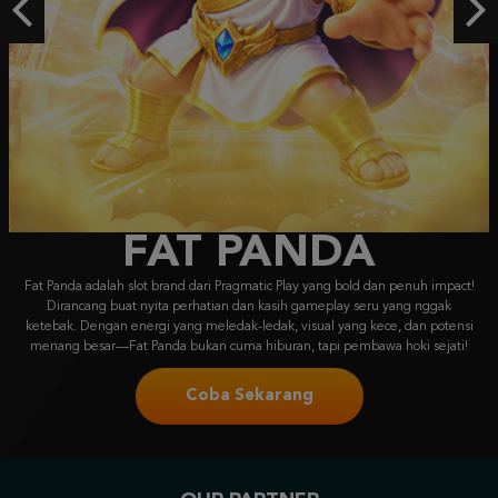
IDR
833,060.00
Previous
Ne
Gates of Olympus Super Scatter
a****4
IDR
728,520.00
FAT PANDA
Fat Panda adalah slot brand dari Pragmatic Play yang bold dan penuh impact!
Dirancang buat nyita perhatian dan kasih gameplay seru yang nggak
ketebak. Dengan energi yang meledak-ledak, visual yang kece, dan potensi
menang besar—Fat Panda bukan cuma hiburan, tapi pembawa hoki sejati!
Coba Sekarang