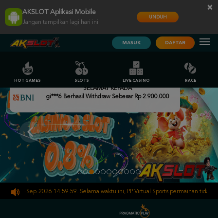
×
AKSLOT Aplikasi Mobile
UNDUH
Jangan tampilkan lagi hari ini
MASUK
DAFTAR
HOT GAMES
SLOTS
LIVE CASINO
RACE
SELAMAT KEPADA
gi***6 Berhasil Withdraw Sebesar Rp 2.900.000
 30-Sep-2026 14.59.59. Selama waktu ini, PP Virtual Sports permainan tidak akan 