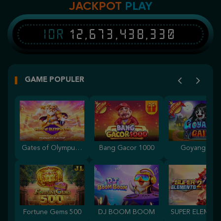
JACKPOT
PLAY
IDR
12,673,438,330
GAME POPULER
Gates of Olympus POP
Bang Gacor 1000
Goyang Gai
Fortune Gems 500
DJ BOOM BOOM