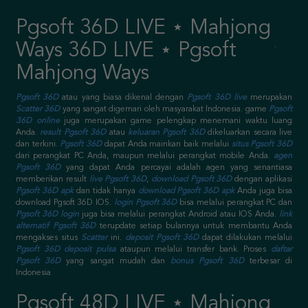
Pgsoft 36D LIVE ⋆ Mahjong
Ways 36D LIVE ⋆ Pgsoft
Mahjong Ways
Pgsoft 36D
atau yang biasa dikenal dengan
Pgsoft 36D live
merupakan
Scatter 36D
yang sangat digemari oleh masyarakat Indonesia. game
Pgsoft
36D online
juga merupakan game pelengkap menemani waktu luang
Anda.
result Pgsoft 36D
atau
keluaran Pgsoft 36D
dikeluarkan secara live
dan terkini.
Pgsoft 36D
dapat Anda mainkan baik melalui
situs Pgsoft 36D
dari perangkat PC Anda, maupun melalui perangkat mobile Anda.
agen
Pgsoft 36D
yang dapat Anda percayai adalah agen yang senantiasa
memberikan result
live Pgsoft 36D
,
download Pgsoft 36D
dengan aplikasi
Pgsoft 36D apk
dan tidak hanya
download Pgsoft 36D apk
Anda juga bisa
download Pgsoft 36D IOS.
login Pgsoft 36D
bisa melalui perangkat PC dan
Pgsoft 36D login
juga bisa melalui perangkat Android atau IOS Anda.
link
alternatif Pgsoft 36D
terupdate setiap bulannya untuk membantu Anda
mengakses situs
Scatter
ini.
deposit Pgsoft 36D
dapat dilakukan melalui
Pgsoft 36D deposit pulsa
ataupun melalui transfer bank. Proses
daftar
Pgsoft 36D
yang sangat mudah dan
bonus Pgsoft 36D
terbesar di
Indonesia
Pgsoft 48D LIVE ⋆ Mahjong