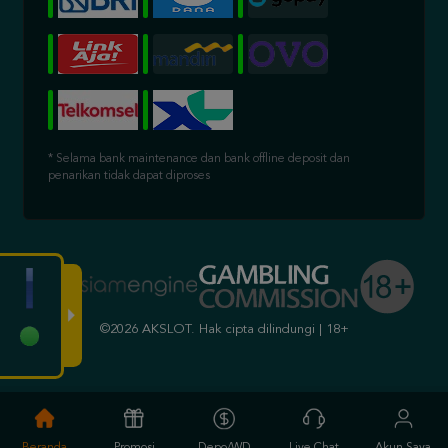
* Selama bank maintenance dan bank offline deposit dan
penarikan tidak dapat diproses
©2026 AKSLOT. Hak cipta dilindungi | 18+