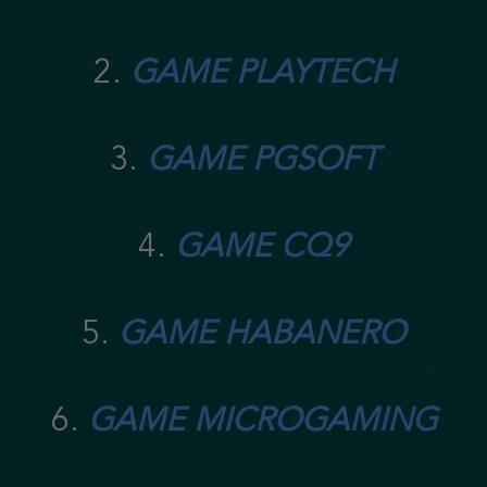
2.
GAME PLAYTECH
3.
GAME PGSOFT
4.
GAME CQ9
5.
GAME HABANERO
6.
GAME MICROGAMING