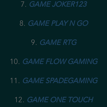
7.
GAME JOKER123
8.
GAME PLAY N GO
9.
GAME RTG
❅
10.
GAME FLOW GAMING
11.
GAME SPADEGAMING
12.
GAME ONE TOUCH