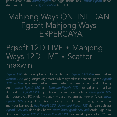
pembukaan akun
daftar Pgsoft
sehingga userid hasil
daftar Pgsoft
dapat
Anda mainkan di situs
Pgsoft online
AKSLOT.
Mahjong Ways ONLINE DAN
Pgsoft Mahjong Ways
TERPERCAYA
Pgsoft 12D LIVE ⋆ Mahjong
Ways 12D LIVE ⋆ Scatter
maxwin
Pgsoft 12D
atau yang biasa dikenal dengan
Pgsoft 12D live
merupakan
Scatter 12D
yang sangat digemari oleh masyarakat Indonesia. game
Pgsoft
12D online
juga merupakan game pelengkap menemani waktu luang
Anda.
result Pgsoft 12D
atau
keluaran Pgsoft 12D
dikeluarkan secara live
dan terkini.
Pgsoft 12D
dapat Anda mainkan baik melalui
situs Pgsoft 12D
dari perangkat PC Anda, maupun melalui perangkat mobile Anda.
agen
Pgsoft 12D
yang dapat Anda percayai adalah agen yang senantiasa
memberikan result
live Pgsoft 12D
,
download Pgsoft 12D
dengan aplikasi
Pgsoft 12D apk
dan tidak hanya
download Pgsoft 12D apk
Anda juga bisa
download
Pgsoft 12D IOS
.
login Pgsoft 12D
bisa melalui perangkat PC dan