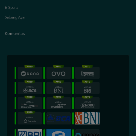
E-Sports
Sabung Ayam
Komunitas