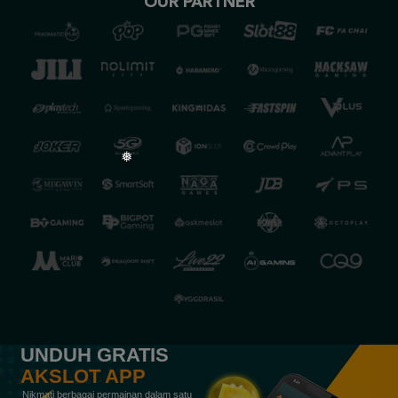
OUR PARTNER
UNDUH GRATIS
AKSLOT APP
Nikmati berbagai permainan dalam satu