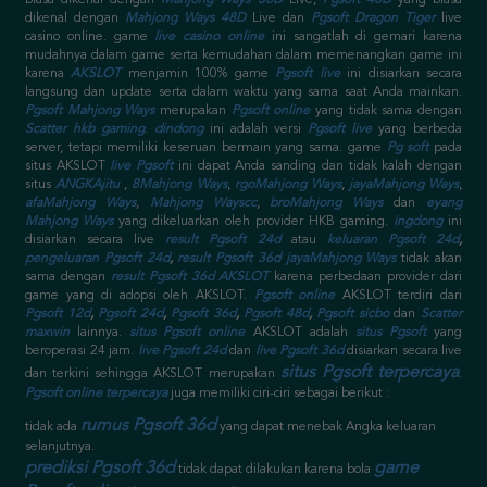
dikenal dengan
Mahjong Ways 48D
Live dan
Pgsoft Dragon Tiger
live
casino online. game
live casino online
ini sangatlah di gemari karena
mudahnya dalam game serta kemudahan dalam memenangkan game ini
karena
AKSLOT
menjamin 100% game
Pgsoft live
ini disiarkan secara
langsung dan update serta dalam waktu yang sama saat Anda mainkan.
Pgsoft Mahjong Ways
merupakan
Pgsoft online
yang tidak sama dengan
Scatter
hkb gaming
.
dindong
ini adalah versi
Pgsoft live
yang berbeda
server, tetapi memiliki keseruan bermain yang sama. game
Pg soft
pada
situs AKSLOT
live Pgsoft
ini dapat Anda sanding dan tidak kalah dengan
situs
ANGKAjitu
,
8Mahjong Ways
,
rgoMahjong Ways
,
jayaMahjong Ways
,
afaMahjong Ways
,
Mahjong Wayscc
,
broMahjong Ways
dan
eyang
Mahjong Ways
yang dikeluarkan oleh provider HKB gaming.
ingdong
ini
disiarkan secara live
result Pgsoft 24d
atau
keluaran Pgsoft 24d
,
pengeluaran Pgsoft 24d
,
result Pgsoft 36d jayaMahjong Ways
tidak akan
sama dengan
result Pgsoft 36d AKSLOT
karena perbedaan provider dari
game yang di adopsi oleh AKSLOT.
Pgsoft online
AKSLOT terdiri dari
Pgsoft 12d
,
Pgsoft 24d
,
Pgsoft 36d
,
Pgsoft 48d
,
Pgsoft sicbo
dan
Scatter
maxwin
lainnya.
situs Pgsoft online
AKSLOT adalah
situs Pgsoft
yang
beroperasi 24 jam.
live Pgsoft 24d
dan
live Pgsoft 36d
disiarkan secara live
situs Pgsoft terpercaya
dan terkini sehingga AKSLOT merupakan
.
Pgsoft online terpercaya
juga memiliki ciri-ciri sebagai berikut :
rumus Pgsoft 36d
tidak ada
yang dapat menebak Angka keluaran
selanjutnya.
prediksi Pgsoft 36d
game
tidak dapat dilakukan karena bola