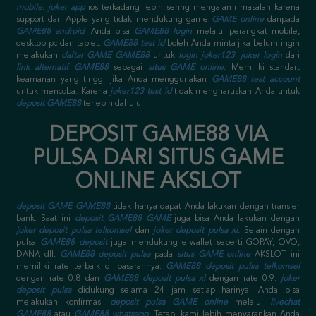
mobile
.
joker app
ios terkadang lebih sering mengalami masalah karena
support dari Apple yang tidak mendukung game
GAME online
daripada
GAME88 android
. Anda bisa
GAME88 login
melalui perangkat mobile,
desktop pc dan tablet.
GAME88 test id
boleh Anda minta jika belum ingin
melakukan
daftar GAME GAME88
untuk
login joker123
.
joker login
dari
link alternatif GAME88
sebagai
situs GAME online
. Memiliki standart
keamanan yang tinggi jika Anda menggunakan
GAME88 test account
untuk mencoba. Karena
joker123 test id
tidak mengharuskan Anda untuk
deposit GAME88
terlebih dahulu.
DEPOSIT GAME88 VIA
PULSA DARI SITUS GAME
ONLINE AKSLOT
deposit GAME GAME88
tidak hanya dapat Anda lakukan dengan transfer
bank. Saat ini
deposit GAME88 GAME
juga bisa Anda lakukan dengan
joker deposit pulsa telkomsel
dan
joker deposit pulsa xl
. Selain dengan
pulsa
GAME88 deposit
juga mendukung e-wallet seperti GOPAY, OVO,
DANA dll.
GAME88 deposit pulsa
pada
situs GAME online
AKSLOT ini
memiliki rate terbaik di pasarannya.
GAME88 deposit pulsa telkomsel
dengan rate 0.8 dan
GAME88 deposit pulsa xl
dengan rate 0.9.
joker
deposit pulsa
didukung selama 24 jam setiap harinya. Anda bisa
melakukan konfirmasi
deposit pulsa GAME online
melalui
livechat
GAME88
atau
GAME88 whatsapp
. Tetapi kami lebih menyarankan Anda