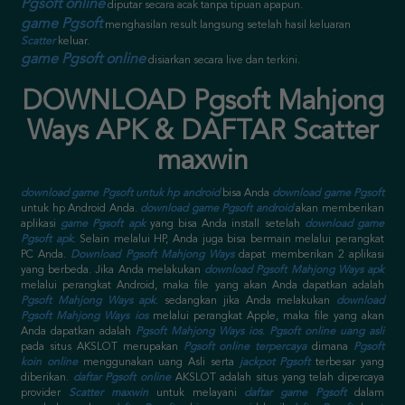
Pgsoft online
diputar secara acak tanpa tipuan apapun.
game Pgsoft
menghasilan result langsung setelah hasil keluaran
Scatter
keluar.
game Pgsoft online
disiarkan secara live dan terkini.
DOWNLOAD Pgsoft Mahjong
Ways APK & DAFTAR Scatter
maxwin
download game Pgsoft untuk hp android
bisa Anda
download game Pgsoft
untuk hp Android Anda.
download game Pgsoft android
akan memberikan
aplikasi
game Pgsoft apk
yang bisa Anda install setelah
download game
Pgsoft apk
. Selain melalui HP, Anda juga bisa bermain melalui perangkat
PC Anda.
Download Pgsoft Mahjong Ways
dapat memberikan 2 aplikasi
yang berbeda. Jika Anda melakukan
download Pgsoft Mahjong Ways apk
melalui perangkat Android, maka file yang akan Anda dapatkan adalah
Pgsoft Mahjong Ways apk
. sedangkan jika Anda melakukan
download
Pgsoft Mahjong Ways ios
melalui perangkat Apple, maka file yang akan
Anda dapatkan adalah
Pgsoft Mahjong Ways ios
.
Pgsoft online uang asli
pada situs AKSLOT merupakan
Pgsoft online terpercaya
dimana
Pgsoft
koin online
menggunakan uang Asli serta
jackpot Pgsoft
terbesar yang
diberikan.
daftar Pgsoft online
AKSLOT adalah situs yang telah dipercaya
provider
Scatter maxwin
untuk melayani
daftar game Pgsoft
dalam