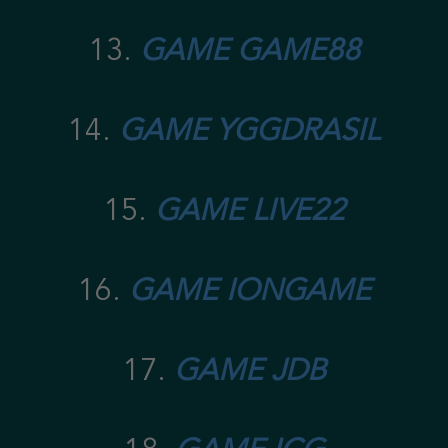
13.
GAME GAME88
❅
14.
GAME YGGDRASIL
15.
GAME LIVE22
16.
GAME IONGAME
17.
GAME JDB