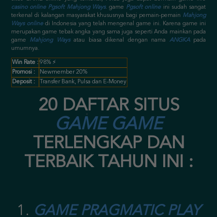
casino online
Pgsoft Mahjong Ways
. game
Pgsoft online
ini sudah sangat
terkenal di kalangan masyarakat khususnya bagi pemain-pemain
Mahjong
Ways online
di Indonesia yang telah mengenal game ini. Karena game ini
merupakan game tebak angka yang sama juga seperti Anda mainkan pada
game
Mahjong Ways
atau biasa dikenal dengan nama
ANGKA
pada
umumnya.
Win Rate :
98% ⚡
Promosi :
Newmember 20%
Deposit :
Transfer Bank, Pulsa dan E-Money
20 DAFTAR SITUS
GAME GAME
TERLENGKAP DAN
TERBAIK TAHUN INI :
1.
GAME PRAGMATIC PLAY