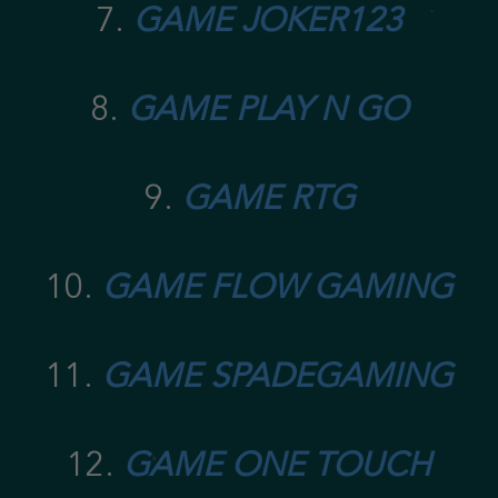
7.
GAME JOKER123
8.
GAME PLAY N GO
9.
GAME RTG
10.
GAME FLOW GAMING
11.
GAME SPADEGAMING
12.
GAME ONE TOUCH