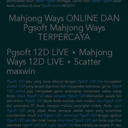
pembukaan akun
daftar Pgsoft
sehingga userid hasil
daftar Pgsoft
dapat
Anda mainkan di situs
Pgsoft online
AKSLOT.
Mahjong Ways ONLINE DAN
Pgsoft Mahjong Ways
TERPERCAYA
Pgsoft 12D LIVE ⋆ Mahjong
Ways 12D LIVE ⋆ Scatter
maxwin
Pgsoft 12D
atau yang biasa dikenal dengan
Pgsoft 12D live
merupakan
Scatter 12D
yang sangat digemari oleh masyarakat Indonesia. game
Pgsoft
12D online
juga merupakan game pelengkap menemani waktu luang
Anda.
result Pgsoft 12D
atau
keluaran Pgsoft 12D
dikeluarkan secara live
dan terkini.
Pgsoft 12D
dapat Anda mainkan baik melalui
situs Pgsoft 12D
dari perangkat PC Anda, maupun melalui perangkat mobile Anda.
agen
Pgsoft 12D
yang dapat Anda percayai adalah agen yang senantiasa
memberikan result
live Pgsoft 12D
,
download Pgsoft 12D
dengan aplikasi
Pgsoft 12D apk
dan tidak hanya
download Pgsoft 12D apk
Anda juga bisa
download
Pgsoft 12D IOS
.
login Pgsoft 12D
bisa melalui perangkat PC dan