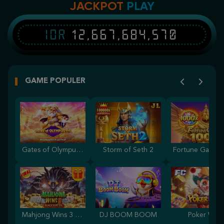
JACKPOT
PLAY
IDR
12,667,684,570
GAME POPULER
Gates of Olympus POP
Storm of Seth 2
Mahjong Wins 3 – Black Scatter
DJ BOOM BOOM
Poker Win