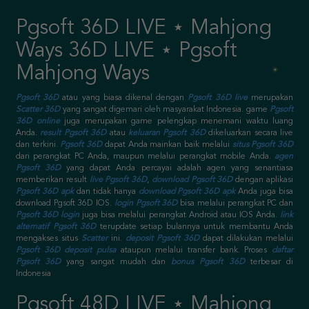
Pgsoft 36D LIVE ⋆ Mahjong
Ways 36D LIVE ⋆ Pgsoft
Mahjong Ways
Pgsoft 36D
atau yang biasa dikenal dengan
Pgsoft 36D live
merupakan
Scatter 36D
yang sangat digemari oleh masyarakat Indonesia. game
Pgsoft
36D online
juga merupakan game pelengkap menemani waktu luang
Anda.
result Pgsoft 36D
atau
keluaran Pgsoft 36D
dikeluarkan secara live
dan terkini.
Pgsoft 36D
dapat Anda mainkan baik melalui
situs Pgsoft 36D
dari perangkat PC Anda, maupun melalui perangkat mobile Anda.
agen
Pgsoft 36D
yang dapat Anda percayai adalah agen yang senantiasa
memberikan result
live Pgsoft 36D
,
download Pgsoft 36D
dengan aplikasi
Pgsoft 36D apk
dan tidak hanya
download Pgsoft 36D apk
Anda juga bisa
download Pgsoft 36D IOS.
login Pgsoft 36D
bisa melalui perangkat PC dan
Pgsoft 36D login
juga bisa melalui perangkat Android atau IOS Anda.
link
alternatif Pgsoft 36D
terupdate setiap bulannya untuk membantu Anda
mengakses situs
Scatter
ini.
deposit Pgsoft 36D
dapat dilakukan melalui
Pgsoft 36D deposit pulsa
ataupun melalui transfer bank. Proses
daftar
Pgsoft 36D
yang sangat mudah dan
bonus Pgsoft 36D
terbesar di
Indonesia
Pgsoft 48D LIVE ⋆ Mahjong