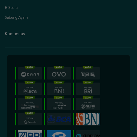
E-Sports
Sabung Ayam
Komunitas