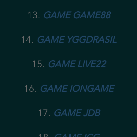
13.
GAME GAME88
❅
14.
GAME YGGDRASIL
15.
GAME LIVE22
16.
GAME IONGAME
17.
GAME JDB