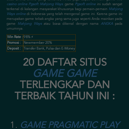
casino online
Pgsoft Mahjong Ways
. game
Pgsoft online
ini sudah sangat
terkenal di kalangan masyarakat khususnya bagi pemain-pemain
Mahjong
Ways online
di Indonesia yang telah mengenal game ini. Karena game ini
merupakan game tebak angka yang sama juga seperti Anda mainkan pada
game
Mahjong Ways
atau biasa dikenal dengan nama
ANGKA
pada
umumnya.
Win Rate :
98% ⚡
Promosi :
Newmember 20%
Deposit :
Transfer Bank, Pulsa dan E-Money
20 DAFTAR SITUS
GAME GAME
TERLENGKAP DAN
TERBAIK TAHUN INI :
1.
GAME PRAGMATIC PLAY