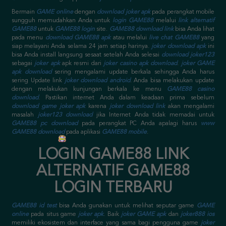
Bermain
GAME online
dengan
download joker apk
pada perangkat mobile
sungguh memudahkan Anda untuk
login GAME88
melalui
link alternatif
GAME88
untuk
GAME88 login
site.
GAME88 download link
bisa Anda lihat
pada menu
download GAME88 apk
atau melalui
live chat GAME88
yang
siap melayani Anda selama 24 jam setiap harinya.
joker download apk
ini
bisa Anda install langsung sesaat setelah Anda selesai
download joker123
sebagai
joker apk
apk resmi dari
joker casino apk download
.
joker GAME
apk download
sering mengalami update berkala sehingga Anda harus
sering Update link
joker download android
. Anda bisa melakukan update
dengan melakukan kunjungan berkala ke menu
GAME88 casino
download
. Pastikan internet Anda dalam keadaan prima sebelum
download game joker apk
karena
joker download link
akan mengalami
masalah
joker123 download
jika Internet Anda tidak memadai untuk
GAME88 pc download
pada perangkat PC Anda apalagi harus
www
GAME88 download
pada aplikasi
GAME88 mobile
.
LOGIN GAME88 LINK
ALTERNATIF GAME88
LOGIN TERBARU
GAME88 id test
bisa Anda gunakan untuk melihat seputar game
GAME
online
pada situs game
joker apk
. Baik
joker GAME apk
dan
joker888 ios
memiliki ekosistem dan interface yang sama bagi pengguna game
joker