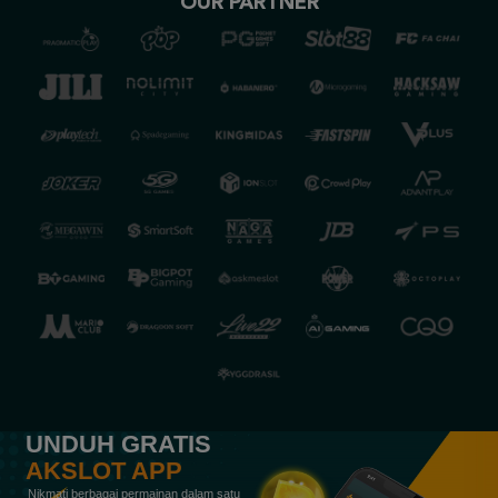
OUR PARTNER
UNDUH GRATIS
AKSLOT APP
Nikmati berbagai permainan dalam satu