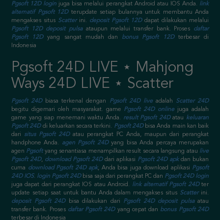
Pgsoft 12D login
juga bisa melalui perangkat Android atau IOS Anda.
link
alternatif Pgsoft 12D
terupdate setiap bulannya untuk membantu Anda
mengakses situs
Scatter
ini.
deposit Pgsoft 12D
dapat dilakukan melalui
Pgsoft 12D deposit pulsa
ataupun melalui transfer bank. Proses
daftar
Pgsoft 12D
yang sangat mudah dan
bonus Pgsoft 12D
terbesar di
Indonesia
Pgsoft 24D LIVE ⋆ Mahjong
Ways 24D LIVE ⋆ Scatter
Pgsoft 24D
biasa terkenal dengan
Pgsoft 24D live
adalah
Scatter 24D
begitu digemari oleh masyarakat. game
Pgsoft 24D online
juga adalah
game yang siap menemani waktu Anda.
result Pgsoft 24D
atau
keluaran
Pgsoft 24D
di keluarkan secara terkini.
Pgsoft 24D
bisa Anda main kan baik
dari
situs Pgsoft 24D
atau perangkat PC Anda, maupun dari perangkat
handphone Anda.
agen Pgsoft 24D
yang bisa Anda percaya merupakan
agen
Pgsoft
yang senantiasa menampilkan result secara langsung atau
live
Pgsoft 24D
,
download Pgsoft 24D
dari aplikasi
Pgsoft 24D apk
dan bukan
cuma
download Pgsoft 24D apk
, Anda bisa juga download aplikasi
Pgsoft
24D IOS
.
login Pgsoft 24D
bisa saja dari perangkat PC dan
Pgsoft 24D login
juga dapat dari perangkat IOS atau Android.
link alternatif Pgsoft 24D
ter
update setiap saat untuk bantu Anda dalam mengakses situs
Scatter
ini.
deposit Pgsoft 24D
bisa dilakukan dari
Pgsoft 24D deposit pulsa
atau
transfer bank. Proses
daftar Pgsoft 24D
yang cepat dan
bonus Pgsoft 24D
terbesar di Indonesia