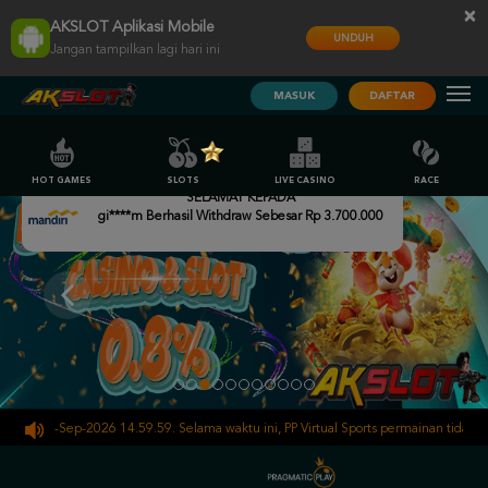
×
AKSLOT Aplikasi Mobile
UNDUH
Jangan tampilkan lagi hari ini
MASUK
DAFTAR
HOT GAMES
SLOTS
LIVE CASINO
RACE
SELAMAT KEPADA
gi****m Berhasil Withdraw Sebesar Rp 3.700.000
 30-Sep-2026 14.59.59. Selama waktu ini, PP Virtual Sports permainan tidak akan 