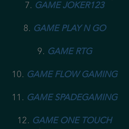
7.
GAME JOKER123
8.
GAME PLAY N GO
9.
GAME RTG
10.
GAME FLOW GAMING
11.
GAME SPADEGAMING
12.
GAME ONE TOUCH