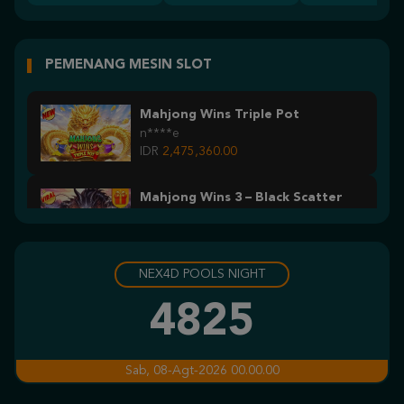
PEMENANG MESIN SLOT
Mahjong Wins Triple Pot
n****e
IDR
2,475,360.00
Mahjong Wins 3 – Black Scatter
g****3
IDR
1,904,000.00
NEX4D POOLS NIGHT
Mahjong Wins 3 – Black Scatter
g****3
4825
IDR
1,703,000.00
Mahjong Wins Triple Pot
Sab, 08-Agt-2026 00.00.00
n****e
IDR
1,243,840.00