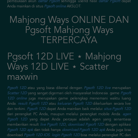
pembukaan akun
daftar Pgsoft
sehingga userid hasil
daftar Pgsoft
dapat
Anda mainkan di situs
Pgsoft online
AKSLOT.
Mahjong Ways ONLINE DAN
Pgsoft Mahjong Ways
TERPERCAYA
Pgsoft 12D LIVE ⋆ Mahjong
Ways 12D LIVE ⋆ Scatter
maxwin
Pgsoft 12D
atau yang biasa dikenal dengan
Pgsoft 12D live
merupakan
Scatter 12D
yang sangat digemari oleh masyarakat Indonesia. game
Pgsoft
12D online
juga merupakan game pelengkap menemani waktu luang
Anda.
result Pgsoft 12D
atau
keluaran Pgsoft 12D
dikeluarkan secara live
dan terkini.
Pgsoft 12D
dapat Anda mainkan baik melalui
situs Pgsoft 12D
dari perangkat PC Anda, maupun melalui perangkat mobile Anda.
agen
Pgsoft 12D
yang dapat Anda percayai adalah agen yang senantiasa
memberikan result
live Pgsoft 12D
,
download Pgsoft 12D
dengan aplikasi
Pgsoft 12D apk
dan tidak hanya
download Pgsoft 12D apk
Anda juga bisa
download
Pgsoft 12D IOS
.
login Pgsoft 12D
bisa melalui perangkat PC dan