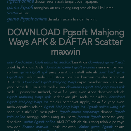
Pgsoft online
diputar secara acak tanpa tipuan apapun.
game Pgsoft
menghasilan result langsung setelah hasil keluaran
Scatter
keluar.
game Pgsoft online
disiarkan secara live dan terkini.
DOWNLOAD Pgsoft Mahjong
Ways APK & DAFTAR Scatter
maxwin
download game Pgsoft untuk hp android
bisa Anda
download game Pgsoft
untuk hp Android Anda.
download game Pgsoft android
akan memberikan
aplikasi
game Pgsoft apk
yang bisa Anda install setelah
download game
Pgsoft apk
. Selain melalui HP, Anda juga bisa bermain melalui perangkat
PC Anda.
Download Pgsoft Mahjong Ways
dapat memberikan 2 aplikasi
yang berbeda. Jika Anda melakukan
download Pgsoft Mahjong Ways apk
melalui perangkat Android, maka file yang akan Anda dapatkan adalah
Pgsoft Mahjong Ways apk
. sedangkan jika Anda melakukan
download
Pgsoft Mahjong Ways ios
melalui perangkat Apple, maka file yang akan
Anda dapatkan adalah
Pgsoft Mahjong Ways ios
.
Pgsoft online uang asli
pada situs AKSLOT merupakan
Pgsoft online terpercaya
dimana
Pgsoft
koin online
menggunakan uang Asli serta
jackpot Pgsoft
terbesar yang
diberikan.
daftar Pgsoft online
AKSLOT adalah situs yang telah dipercaya
provider
Scatter maxwin
untuk melayani
daftar game Pgsoft
dalam