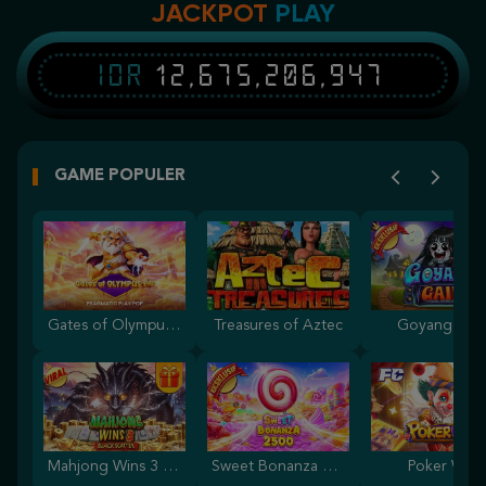
JACKPOT
PLAY
IDR
12,675,206,947
GAME POPULER
Gates of Olympus POP
Treasures of Aztec
Goyang Gai
Mahjong Wins 3 – Black Scatter
Sweet Bonanza 2500
Poker Win