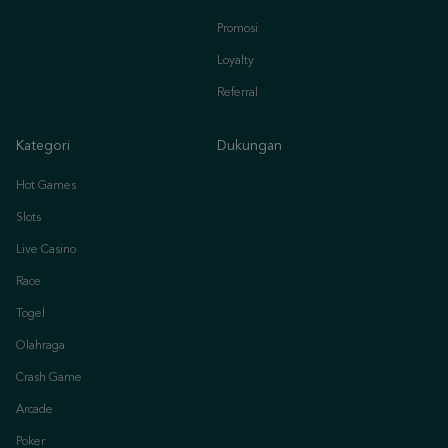
Promosi
Loyalty
Referral
Kategori
Dukungan
Hot Games
Slots
Live Casino
Race
Togel
Olahraga
Crash Game
Arcade
Poker