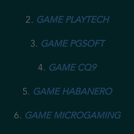
2.
GAME PLAYTECH
3.
GAME PGSOFT
4.
GAME CQ9
5.
GAME HABANERO
6.
GAME MICROGAMING