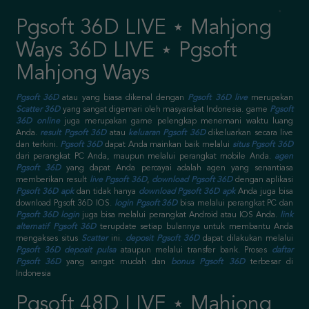
Pgsoft 36D LIVE ⋆ Mahjong
Ways 36D LIVE ⋆ Pgsoft
Mahjong Ways
Pgsoft 36D
atau yang biasa dikenal dengan
Pgsoft 36D live
merupakan
Scatter 36D
yang sangat digemari oleh masyarakat Indonesia. game
Pgsoft
36D online
juga merupakan game pelengkap menemani waktu luang
Anda.
result Pgsoft 36D
atau
keluaran Pgsoft 36D
dikeluarkan secara live
dan terkini.
Pgsoft 36D
dapat Anda mainkan baik melalui
situs Pgsoft 36D
dari perangkat PC Anda, maupun melalui perangkat mobile Anda.
agen
Pgsoft 36D
yang dapat Anda percayai adalah agen yang senantiasa
memberikan result
live Pgsoft 36D
,
download Pgsoft 36D
dengan aplikasi
Pgsoft 36D apk
dan tidak hanya
download Pgsoft 36D apk
Anda juga bisa
download Pgsoft 36D IOS.
login Pgsoft 36D
bisa melalui perangkat PC dan
Pgsoft 36D login
juga bisa melalui perangkat Android atau IOS Anda.
link
alternatif Pgsoft 36D
terupdate setiap bulannya untuk membantu Anda
mengakses situs
Scatter
ini.
deposit Pgsoft 36D
dapat dilakukan melalui
Pgsoft 36D deposit pulsa
ataupun melalui transfer bank. Proses
daftar
Pgsoft 36D
yang sangat mudah dan
bonus Pgsoft 36D
terbesar di
Indonesia
Pgsoft 48D LIVE ⋆ Mahjong