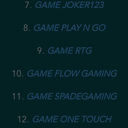
7.
GAME JOKER123
8.
GAME PLAY N GO
9.
GAME RTG
10.
GAME FLOW GAMING
11.
GAME SPADEGAMING
12.
GAME ONE TOUCH