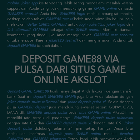
mobile
.
joker app
ios terkadang lebih sering mengalami masalah karena
support dari Apple yang tidak mendukung game
GAME online
daripada
GAME88 android
. Anda bisa
GAME88 login
melalui perangkat mobile,
desktop pc dan tablet.
GAME88 test id
boleh Anda minta jika belum ingin
melakukan
daftar GAME GAME88
untuk
login joker123
.
joker login
dari
link alternatif GAME88
sebagai
situs GAME online
. Memiliki standart
keamanan yang tinggi jika Anda menggunakan
GAME88 test account
untuk mencoba. Karena
joker123 test id
tidak mengharuskan Anda untuk
deposit GAME88
terlebih dahulu.
DEPOSIT GAME88 VIA
PULSA DARI SITUS GAME
ONLINE AKSLOT
deposit GAME GAME88
tidak hanya dapat Anda lakukan dengan transfer
bank. Saat ini
deposit GAME88 GAME
juga bisa Anda lakukan dengan
joker deposit pulsa telkomsel
dan
joker deposit pulsa xl
. Selain dengan
pulsa
GAME88 deposit
juga mendukung e-wallet seperti GOPAY, OVO,
DANA dll.
GAME88 deposit pulsa
pada
situs GAME online
AKSLOT ini
memiliki rate terbaik di pasarannya.
GAME88 deposit pulsa telkomsel
dengan rate 0.8 dan
GAME88 deposit pulsa xl
dengan rate 0.9.
joker
deposit pulsa
didukung selama 24 jam setiap harinya. Anda bisa
melakukan konfirmasi
deposit pulsa GAME online
melalui
livechat
GAME88
atau
GAME88 whatsapp
. Tetapi kami lebih menyarankan Anda