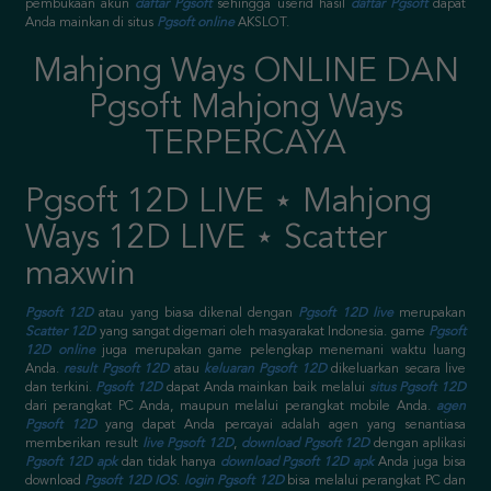
pembukaan akun
daftar Pgsoft
sehingga userid hasil
daftar Pgsoft
dapat
Anda mainkan di situs
Pgsoft online
AKSLOT.
Mahjong Ways ONLINE DAN
Pgsoft Mahjong Ways
TERPERCAYA
Pgsoft 12D LIVE ⋆ Mahjong
Ways 12D LIVE ⋆ Scatter
maxwin
Pgsoft 12D
atau yang biasa dikenal dengan
Pgsoft 12D live
merupakan
Scatter 12D
yang sangat digemari oleh masyarakat Indonesia. game
Pgsoft
12D online
juga merupakan game pelengkap menemani waktu luang
Anda.
result Pgsoft 12D
atau
keluaran Pgsoft 12D
dikeluarkan secara live
dan terkini.
Pgsoft 12D
dapat Anda mainkan baik melalui
situs Pgsoft 12D
dari perangkat PC Anda, maupun melalui perangkat mobile Anda.
agen
Pgsoft 12D
yang dapat Anda percayai adalah agen yang senantiasa
memberikan result
live Pgsoft 12D
,
download Pgsoft 12D
dengan aplikasi
Pgsoft 12D apk
dan tidak hanya
download Pgsoft 12D apk
Anda juga bisa
download
Pgsoft 12D IOS
.
login Pgsoft 12D
bisa melalui perangkat PC dan