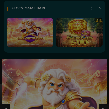
ayuar****u
IDR
5,278,000.00
SLOTS GAME BARU
Mahjong Wins Triple Pot
n****e
IDR
4,178,720.00
Gates of Olympus 1000
harda****9
IDR
3,512,400.00
Gates of Olympus Super Scatter
da****8
IDR
3,483,750.00
Gates of Olympus Super Scatter
da****8
IDR
3,113,600.00