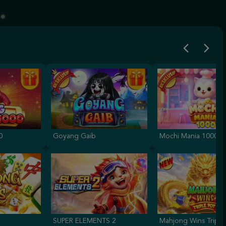
0
Goyang Gaib
Mochi Mania 1000
SUPER ELEMENTS 2
Mahjong Wins Triple