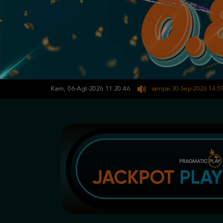
Kam, 06-Agt-2026 11.20.46
Virtual Sports pada 30-Jun-2026 dari 14.59.59 sampai 30-Sep-2026 14.59.59. Selam
JACKPOT
PLAY