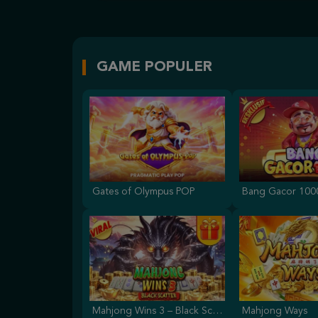
GAME POPULER
Gates of Olympus POP
Bang Gacor 100
Mahjong Wins 3 – Black Scatter
Mahjong Ways