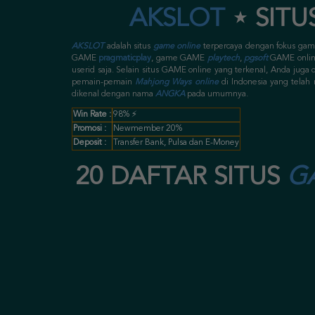
AKSLOT
⋆
SIT
AKSLOT
adalah situs
game online
terpercaya dengan fokus g
GAME
pragmaticplay
, game GAME
playtech
,
pgsoft
GAME onli
userid saja.
Selain situs GAME online yang terkenal, Anda juga
pemain-pemain
Mahjong Ways online
di Indonesia yang tela
dikenal dengan nama
ANGKA
pada umumnya.
Win Rate :
98% ⚡
Promosi :
Newmember 20%
Deposit :
Transfer Bank, Pulsa dan E-Money
20 DAFTAR SITUS
G