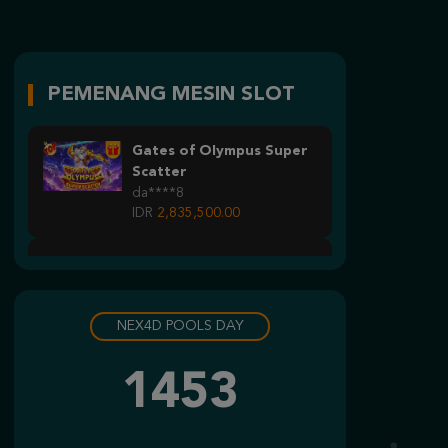
PEMENANG MESIN SLOT
Gates of Olympus Super
Scatter
da****8
IDR
2,835,500.00
Gates of Olympus
Epic Ze Zeus
FORTUNE GARUDA 500
1000
harda****9
IDR
2,559,300.00
NEX4D POOLS DAY
Gates of Olympus Super
1453
Scatter
da****8
IDR
2,205,550.00
 Pot
MUSCLE FORTUNE CAT
Pedas Gila