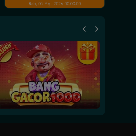
Rab, 05-Agt-2026 00.00.00
Gates of Olympus Super
Scatter
da****8
IDR
2,097,400.00
Starlight Princess™
1000
harda****9
IDR
2,063,900.00
Starlight Princess™
1000
harda****9
IDR
1,699,400.00
Gates of Olympus Super
Scatter
da****8
IDR
1,686,000.00