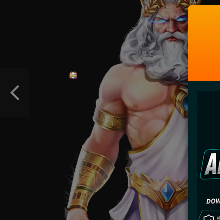
Previous