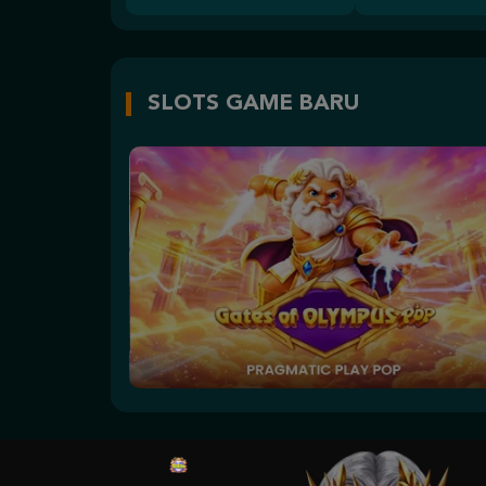
❅
SLOTS GAME BARU