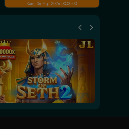
Kam, 06-Agt-2026 00.00.00
Mahjong Wins Triple
Pot
n****e
IDR
4,178,720.00
Gates of Olympus Super
Scatter
da****8
IDR
4,056,400.00
Gates of Olympus
1000
harda****9
IDR
3,512,400.00
Gates of Olympus Super
Scatter
da****8
IDR
3,483,750.00