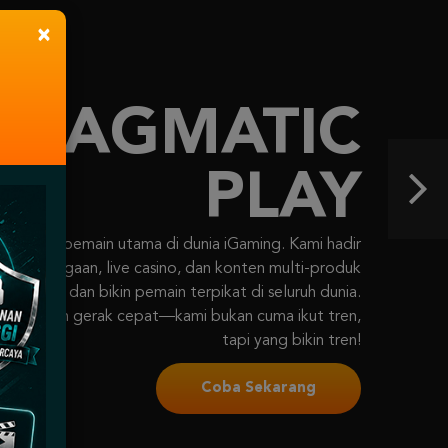
×
Gates of Olympus Super
Scatter
da****8
IDR
3,113,600.00
Mahjong Wins 2
FAT PANDA
debi****t
IDR
3,052,800.00
Nex
slot brand dari Pragmatic Play yang bold dan penuh
Gates of Olympus Super
nyita perhatian dan kasih gameplay seru yang nggak
Scatter
yang meledak-ledak, visual yang kece, dan potensi
da****8
da bukan cuma hiburan, tapi pembawa hoki sejati!
IDR
2,893,000.00
Coba Sekarang