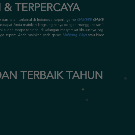
 & TERPERCAYA
 dan telah terkenal di Indonesia, seperti game
GAME88
GAME
,
s dapat Anda mainkan langsung hanya dengan menggunakan 1
ni sudah sangat terkenal di kalangan masyarakat khususnya bagi
juga seperti Anda mainkan pada game
Mahjong Ways
atau biasa
AN TERBAIK TAHUN