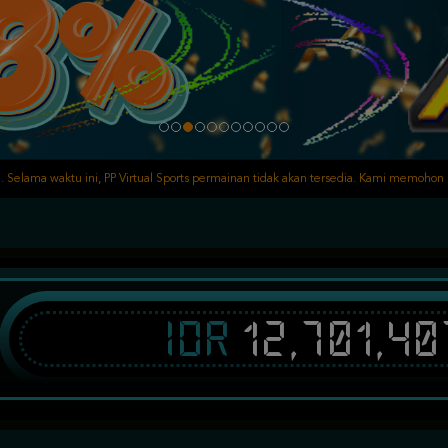
ktu ini, PP Virtual Sports permainan tidak akan tersedia. Kami memohon maaf atas
IDR
12,701,4