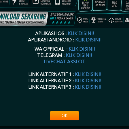
APLIKASI IOS :
KLIK DISINI!
APLIKASI ANDROID :
KLIK DISINI!
OUR PARTNER
WA OFFICIAL :
KLIK DISINI!
TELEGRAM :
KLIK DISINI!
LIVECHAT AKSLOT
LINK ALTERNATIF 1 :
KLIK DISINI!
LINK ALTERNATIF 2 :
KLIK DISINI!
LINK ALTERNATIF 3 :
KLIK DISINI!
OK