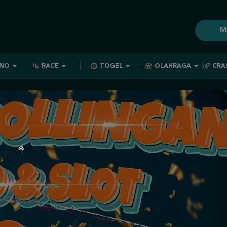
M
INO
RACE
TOGEL
OLAHRAGA
CRA