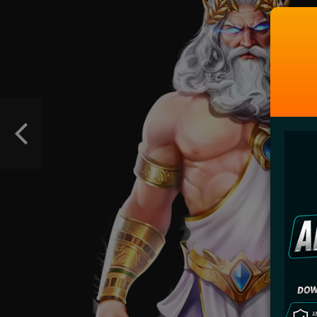
Previous