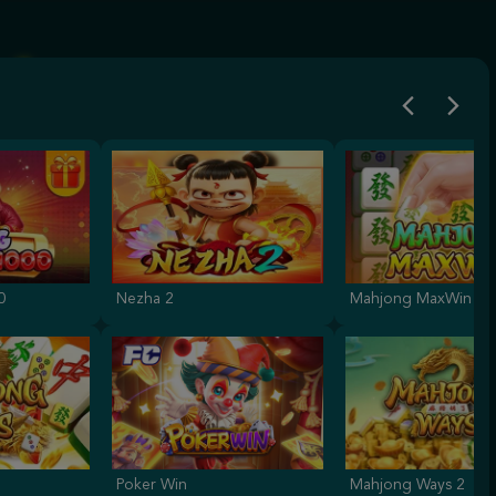
0
Nezha 2
Mahjong MaxWin
Poker Win
Mahjong Ways 2