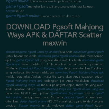
Pgsoft online
diputar secara acak tanpa tipuan apapun.
game Pgsoft
menghasilan result langsung setelah hasil keluaran
Scatter
keluar.
game Pgsoft online
disiarkan secara live dan terkini.
DOWNLOAD Pgsoft Mahjong
Ways APK & DAFTAR Scatter
maxwin
download game Pgsoft untuk hp android
bisa Anda
download game Pgsoft
untuk hp Android Anda.
download game Pgsoft android
akan memberikan
aplikasi
game Pgsoft apk
yang bisa Anda install setelah
download game
Pgsoft apk
. Selain melalui HP, Anda juga bisa bermain melalui perangkat
PC Anda.
Download Pgsoft Mahjong Ways
dapat memberikan 2 aplikasi
yang berbeda. Jika Anda melakukan
download Pgsoft Mahjong Ways apk
melalui perangkat Android, maka file yang akan Anda dapatkan adalah
Pgsoft Mahjong Ways apk
. sedangkan jika Anda melakukan
download
Pgsoft Mahjong Ways ios
melalui perangkat Apple, maka file yang akan
Anda dapatkan adalah
Pgsoft Mahjong Ways ios
.
Pgsoft online uang asli
pada situs AKSLOT merupakan
Pgsoft online terpercaya
dimana
Pgsoft
koin online
menggunakan uang Asli serta
jackpot Pgsoft
terbesar yang
diberikan.
daftar Pgsoft online
AKSLOT adalah situs yang telah dipercaya
provider
Scatter maxwin
untuk melayani
daftar game Pgsoft
dalam