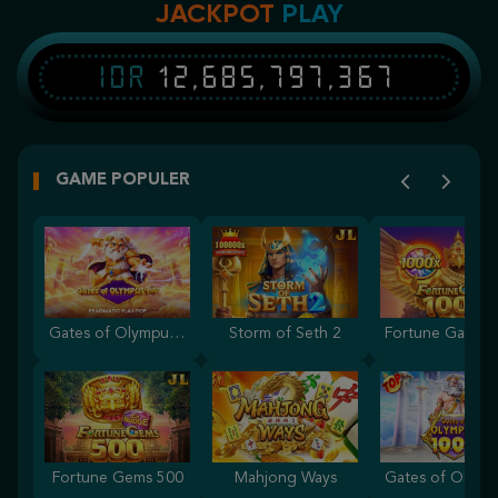
JACKPOT
PLAY
IDR
12,685,797,367
GAME POPULER
Gates of Olympus POP
Storm of Seth 2
Fortune Gems 500
Mahjong Ways