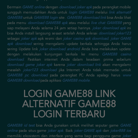
Bermain
GAME online
dengan
download joker apk
pada perangkat mobile
sungguh memudahkan Anda untuk
login GAME88
melalui
link alternatif
GAME88
untuk
GAME88 login
site.
GAME88 download link
bisa Anda lihat
pada menu
download GAME88 apk
atau melalui
live chat GAME88
yang
siap melayani Anda selama 24 jam setiap harinya.
joker download apk
ini
bisa Anda install langsung sesaat setelah Anda selesai
download joker123
sebagai
joker apk
apk resmi dari
joker casino apk download
.
joker GAME
apk download
sering mengalami update berkala sehingga Anda harus
sering Update link
joker download android
. Anda bisa melakukan update
dengan melakukan kunjungan berkala ke menu
GAME88 casino
download
. Pastikan internet Anda dalam keadaan prima sebelum
download game joker apk
karena
joker download link
akan mengalami
masalah
joker123 download
jika Internet Anda tidak memadai untuk
GAME88 pc download
pada perangkat PC Anda apalagi harus
www
GAME88 download
pada aplikasi
GAME88 mobile
.
LOGIN GAME88 LINK
ALTERNATIF GAME88
LOGIN TERBARU
GAME88 id test
bisa Anda gunakan untuk melihat seputar game
GAME
online
pada situs game
joker apk
. Baik
joker GAME apk
dan
joker888 ios
memiliki ekosistem dan interface yang sama bagi pengguna game
joker