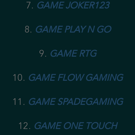
7.
GAME JOKER123
8.
GAME PLAY N GO
9.
GAME RTG
10.
GAME FLOW GAMING
11.
GAME SPADEGAMING
12.
GAME ONE TOUCH