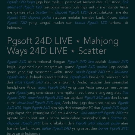
Pgsoft 12D login
juga bisa melalui perangkat Android atau IOS Anda.
link
alternatif Pgsoft 12D
terupdate setiap bulannya untuk membantu Anda
mengakses situs
Scatter
ini.
deposit Pgsoft 12D
dapat dilakukan melalui
Pgsoft 12D deposit pulsa
ataupun melalui transfer bank. Proses
daftar
Pgsoft 12D
yang sangat mudah dan
bonus Pgsoft 12D
terbesar di
Indonesia
Pgsoft 24D LIVE ⋆ Mahjong
Ways 24D LIVE ⋆ Scatter
Pgsoft 24D
biasa terkenal dengan
Pgsoft 24D live
adalah
Scatter 24D
begitu digemari oleh masyarakat. game
Pgsoft 24D online
juga adalah
game yang siap menemani waktu Anda.
result Pgsoft 24D
atau
keluaran
Pgsoft 24D
di keluarkan secara terkini.
Pgsoft 24D
bisa Anda main kan baik
dari
situs Pgsoft 24D
atau perangkat PC Anda, maupun dari perangkat
handphone Anda.
agen Pgsoft 24D
yang bisa Anda percaya merupakan
agen
Pgsoft
yang senantiasa menampilkan result secara langsung atau
live
Pgsoft 24D
,
download Pgsoft 24D
dari aplikasi
Pgsoft 24D apk
dan bukan
cuma
download Pgsoft 24D apk
, Anda bisa juga download aplikasi
Pgsoft
24D IOS
.
login Pgsoft 24D
bisa saja dari perangkat PC dan
Pgsoft 24D login
juga dapat dari perangkat IOS atau Android.
link alternatif Pgsoft 24D
ter
update setiap saat untuk bantu Anda dalam mengakses situs
Scatter
ini.
deposit Pgsoft 24D
bisa dilakukan dari
Pgsoft 24D deposit pulsa
atau
transfer bank. Proses
daftar Pgsoft 24D
yang cepat dan
bonus Pgsoft 24D
terbesar di Indonesia