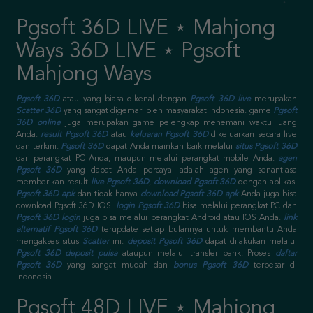
Pgsoft 36D LIVE ⋆ Mahjong
Ways 36D LIVE ⋆ Pgsoft
Mahjong Ways
Pgsoft 36D
atau yang biasa dikenal dengan
Pgsoft 36D live
merupakan
Scatter 36D
yang sangat digemari oleh masyarakat Indonesia. game
Pgsoft
36D online
juga merupakan game pelengkap menemani waktu luang
Anda.
result Pgsoft 36D
atau
keluaran Pgsoft 36D
dikeluarkan secara live
dan terkini.
Pgsoft 36D
dapat Anda mainkan baik melalui
situs Pgsoft 36D
dari perangkat PC Anda, maupun melalui perangkat mobile Anda.
agen
Pgsoft 36D
yang dapat Anda percayai adalah agen yang senantiasa
memberikan result
live Pgsoft 36D
,
download Pgsoft 36D
dengan aplikasi
Pgsoft 36D apk
dan tidak hanya
download Pgsoft 36D apk
Anda juga bisa
download Pgsoft 36D IOS.
login Pgsoft 36D
bisa melalui perangkat PC dan
Pgsoft 36D login
juga bisa melalui perangkat Android atau IOS Anda.
link
alternatif Pgsoft 36D
terupdate setiap bulannya untuk membantu Anda
mengakses situs
Scatter
ini.
deposit Pgsoft 36D
dapat dilakukan melalui
Pgsoft 36D deposit pulsa
ataupun melalui transfer bank. Proses
daftar
Pgsoft 36D
yang sangat mudah dan
bonus Pgsoft 36D
terbesar di
Indonesia
Pgsoft 48D LIVE ⋆ Mahjong