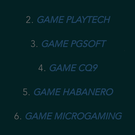
2.
GAME PLAYTECH
3.
GAME PGSOFT
❅
4.
GAME CQ9
5.
GAME HABANERO
6.
GAME MICROGAMING