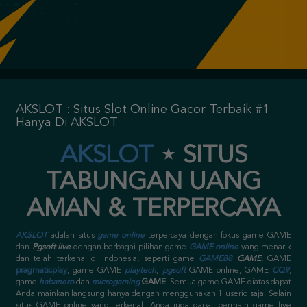
AKSLOT : Situs Slot Online Gacor Terbaik #1
Hanya Di AKSLOT
AKSLOT
⋆
SITUS
TABUNGAN UANG
AMAN & TERPERCAYA
AKSLOT
adalah situs
game online
terpercaya dengan fokus game GAME
dan
Pgsoft live
dengan berbagai pilihan game
GAME online
yang menarik
dan telah terkenal di Indonesia, seperti game
GAME88
GAME
, GAME
pragmaticplay
, game GAME
playtech
,
pgsoft
GAME online
, GAME
CQ9
,
game
habanero
dan
microgaming
GAME
. Semua game GAME diatas dapat
Anda mainkan langsung hanya dengan menggunakan 1 userid saja.
Selain
situs GAME online yang terkenal, Anda juga dapat bermain game live