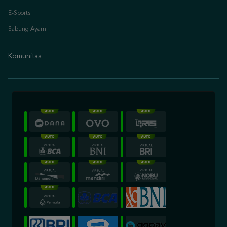
E-Sports
Sabung Ayam
Komunitas