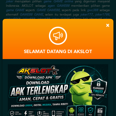
joker
merupakan pilihan
game GAME online
yang digemari masyarat
Indonesia. AKSLOT sebagai
agen GAME88
memberikan pilihan game
game GAME
seperti
GAME GAME88
, seperti pada link
gwc388
sebagai
alternatif
GAME88 GAME
, selain itu terdapat juga
joker777
,
joker1788
,
joker8868
,
joker888
,
joker688
,
joker GAME
sebagai link alternatif
joker
gaming
GAME.
GAME88 game
sebagai
agen GAME88 terpercaya
×
menyediakan
GAME game joker
.
GAME88 online
berjalan selama 24 jam
setiap harinya, sehingga
AKSLOT GAME online
sebagai
agen GAME
GAME88
juga online 24 jam pada game
GAME88 casino
.
DAFTAR GAME88
⋆
AKUN
SELAMAT DATANG DI AKSLOT
GAME ONLINE JOKER123
GAME
daftar GAME88
di AKSLOT
situs online GAME
untuk akun
GAME88
bisa
Anda lakukan pada menu
daftar GAME88 GAME
yang ada diatas kanan
pada situs
daftar joker gaming
ini.
situs GAME88
telah berkerja sama
dengan
ak GAME GAME online
menyediakan
game joker
.
daftar akun
joker gaming
harus Anda lengkapi agar
situs GAME88
dapat memberikan
Anda
userid GAME88
disaat Anda
daftar joker123
di
www joker123
sebagai situs alternatif
login joker123
.
GAME88 daftar
akun GAME online
dengan proses yang cepat dapat Anda terima sesaat setelah
daftar
joker777
selesai Anda isikan datanya dengan lengkap.
GAME88 daftar
hanya membutuhkan waktu beberapa menit untuk pengisian form
daftar