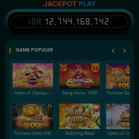
JACKPOT
PLAY
IDR
12,744,168,742
GAME POPULER
Gates of Olympus POP
Bang Gacor 1000
Fortune Gems 500
Mahjong Ways