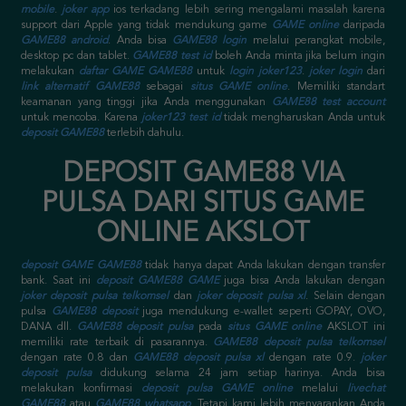
mobile
.
joker app
ios terkadang lebih sering mengalami masalah karena
support dari Apple yang tidak mendukung game
GAME online
daripada
GAME88 android
. Anda bisa
GAME88 login
melalui perangkat mobile,
desktop pc dan tablet.
GAME88 test id
boleh Anda minta jika belum ingin
melakukan
daftar GAME GAME88
untuk
login joker123
.
joker login
dari
link alternatif GAME88
sebagai
situs GAME online
. Memiliki standart
keamanan yang tinggi jika Anda menggunakan
GAME88 test account
untuk mencoba. Karena
joker123 test id
tidak mengharuskan Anda untuk
deposit GAME88
terlebih dahulu.
DEPOSIT GAME88 VIA
PULSA DARI SITUS GAME
ONLINE AKSLOT
deposit GAME GAME88
tidak hanya dapat Anda lakukan dengan transfer
bank. Saat ini
deposit GAME88 GAME
juga bisa Anda lakukan dengan
joker deposit pulsa telkomsel
dan
joker deposit pulsa xl
. Selain dengan
pulsa
GAME88 deposit
juga mendukung e-wallet seperti GOPAY, OVO,
DANA dll.
GAME88 deposit pulsa
pada
situs GAME online
AKSLOT ini
memiliki rate terbaik di pasarannya.
GAME88 deposit pulsa telkomsel
dengan rate 0.8 dan
GAME88 deposit pulsa xl
dengan rate 0.9.
joker
deposit pulsa
didukung selama 24 jam setiap harinya. Anda bisa
melakukan konfirmasi
deposit pulsa GAME online
melalui
livechat
GAME88
atau
GAME88 whatsapp
. Tetapi kami lebih menyarankan Anda