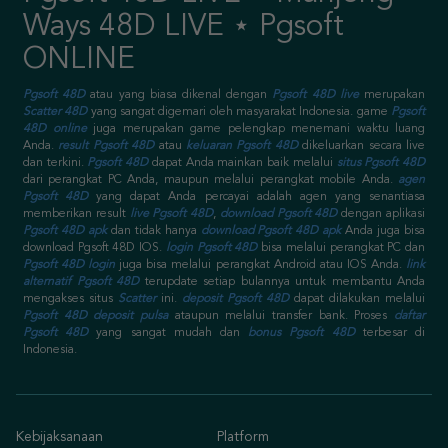
Ways 48D LIVE ⋆ Pgsoft
ONLINE
Pgsoft 48D
atau yang biasa dikenal dengan
Pgsoft 48D live
merupakan
Scatter 48D
yang sangat digemari oleh masyarakat Indonesia. game
Pgsoft
48D online
juga merupakan game pelengkap menemani waktu luang
Anda.
result Pgsoft 48D
atau
keluaran Pgsoft 48D
dikeluarkan secara live
dan terkini.
Pgsoft 48D
dapat Anda mainkan baik melalui
situs Pgsoft 48D
dari perangkat PC Anda, maupun melalui perangkat mobile Anda.
agen
Pgsoft 48D
yang dapat Anda percayai adalah agen yang senantiasa
memberikan result
live Pgsoft 48D
,
download Pgsoft 48D
dengan aplikasi
Pgsoft 48D apk
dan tidak hanya
download Pgsoft 48D apk
Anda juga bisa
download Pgsoft 48D IOS.
login Pgsoft 48D
bisa melalui perangkat PC dan
Pgsoft 48D login
juga bisa melalui perangkat Android atau IOS Anda.
link
alternatif Pgsoft 48D
terupdate setiap bulannya untuk membantu Anda
mengakses situs
Scatter
ini.
deposit Pgsoft 48D
dapat dilakukan melalui
Pgsoft 48D deposit pulsa
ataupun melalui transfer bank. Proses
daftar
Pgsoft 48D
yang sangat mudah dan
bonus Pgsoft 48D
terbesar di
Indonesia.
Kebijaksanaan
Platform