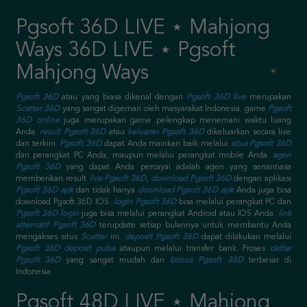
Pgsoft 36D LIVE ⋆ Mahjong
Ways 36D LIVE ⋆ Pgsoft
Mahjong Ways
Pgsoft 36D
atau yang biasa dikenal dengan
Pgsoft 36D live
merupakan
Scatter 36D
yang sangat digemari oleh masyarakat Indonesia. game
Pgsoft
36D online
juga merupakan game pelengkap menemani waktu luang
Anda.
result Pgsoft 36D
atau
keluaran Pgsoft 36D
dikeluarkan secara live
dan terkini.
Pgsoft 36D
dapat Anda mainkan baik melalui
situs Pgsoft 36D
dari perangkat PC Anda, maupun melalui perangkat mobile Anda.
agen
Pgsoft 36D
yang dapat Anda percayai adalah agen yang senantiasa
memberikan result
live Pgsoft 36D
,
download Pgsoft 36D
dengan aplikasi
Pgsoft 36D apk
dan tidak hanya
download Pgsoft 36D apk
Anda juga bisa
download Pgsoft 36D IOS.
login Pgsoft 36D
bisa melalui perangkat PC dan
Pgsoft 36D login
juga bisa melalui perangkat Android atau IOS Anda.
link
alternatif Pgsoft 36D
terupdate setiap bulannya untuk membantu Anda
mengakses situs
Scatter
ini.
deposit Pgsoft 36D
dapat dilakukan melalui
Pgsoft 36D deposit pulsa
ataupun melalui transfer bank. Proses
daftar
Pgsoft 36D
yang sangat mudah dan
bonus Pgsoft 36D
terbesar di
Indonesia
Pgsoft 48D LIVE ⋆ Mahjong