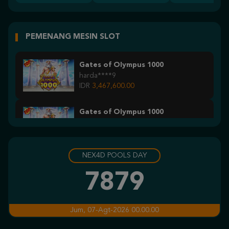
PEMENANG MESIN SLOT
Gates of Olympus 1000
harda****9
IDR
3,467,600.00
Gates of Olympus 1000
ma****0
IDR
2,663,760.00
NEX4D POOLS DAY
Sweet Bonanza 2500
xep****2
7879
IDR
2,575,850.00
Sweet Bonanza 2500
Jum, 07-Agt-2026 00.00.00
k****5
IDR
1,977,760.00