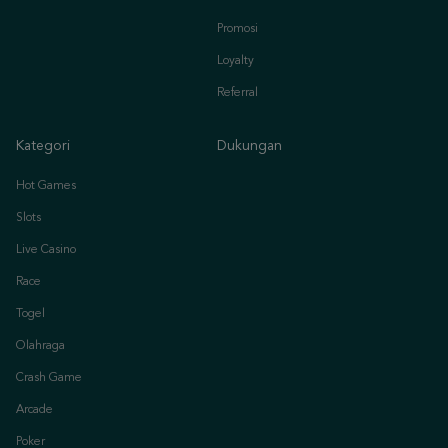
Promosi
Loyalty
Referral
Kategori
Dukungan
Hot Games
Slots
Live Casino
Race
Togel
Olahraga
Crash Game
Arcade
Poker