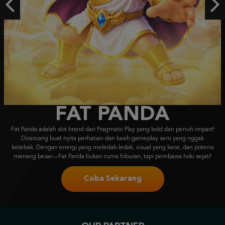
IDR
1,358,900.00
Previous
Ne
Gates of Olympus 1000
harda****9
IDR
1,164,640.00
FAT PANDA
Fat Panda adalah slot brand dari Pragmatic Play yang bold dan penuh impact!
Dirancang buat nyita perhatian dan kasih gameplay seru yang nggak
ketebak. Dengan energi yang meledak-ledak, visual yang kece, dan potensi
menang besar—Fat Panda bukan cuma hiburan, tapi pembawa hoki sejati!
Coba Sekarang