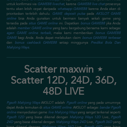
untuk konfirmasi via
GAME88 livechat
, karena
GAME88 live chat
prosesnya
tentu akan lebih cepat daripada
whatsapp GAME88
karena Anda akan di
prioritaskan terlebih dahulu.
GAME deposit pulsa
pada
AKSLOT GAME
online
bisa Anda gunakan untuk bermain banyak sekali game yang
tersedia pada
situs GAME online
ini. Dapatkan
bonus GAME88
jika Anda
adalah
member GAME online
yang baru bergabung bersama kami sebagai
agen GAME online terbaik
, maka kami memberikan
bonus GAME88
GAME
bagi Anda. Anda dapat melakukan claim
bonus GAME88 terbesar
dan
bonus cashback GAME88
setiap minggunya
Prediksi Bola Dan
Mahjong Ways
.
Scatter maxwin ⋆
Scatter 12D, 24D, 36D,
48D LIVE
Pgsoft Mahjong Ways
AKSLOT adalah
Pgsoft online
yang pada umumnya
dapat Anda temukan di
situs GAME online
. AKSLOT sebagai
bandar Pgsoft
online
menyediakan game
live Mahjong Ways
yang sangat terkenal seperti
Pgsoft 12D
yang biasa dikenal dengan
Mahjong Ways 12D
Live,
Pgsoft
24D
yang biasa dikenal dengan
Mahjong Ways 24D
Live,
Pgsoft 36D
yang
biasa dikenal dengan
Mahjong Ways 36D
Live,
Pgsoft 48D
yang biasa