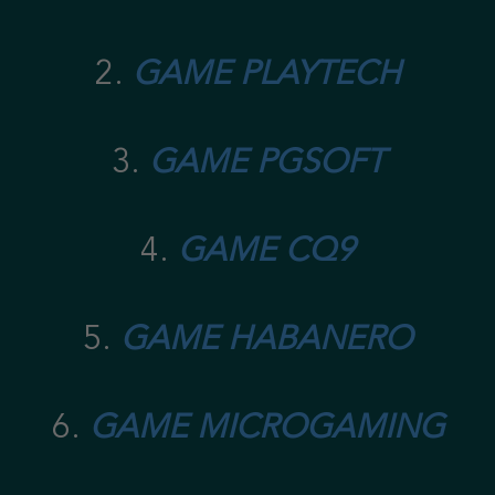
2.
GAME PLAYTECH
3.
GAME PGSOFT
4.
GAME CQ9
5.
GAME HABANERO
6.
GAME MICROGAMING