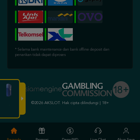
* Selama bank maintenance dan bank offline deposit dan
penarikan tidak dapat diproses
©2026 AKSLOT. Hak cipta dilindungi | 18+