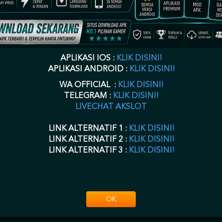
APLIKASI IOS :
KLIK DISINI!
APLIKASI ANDROID :
KLIK DISINI!
OUR PARTNER
WA OFFICIAL :
KLIK DISINI!
TELEGRAM :
KLIK DISINI!
LIVECHAT AKSLOT
LINK ALTERNATIF 1 :
KLIK DISINI!
LINK ALTERNATIF 2 :
KLIK DISINI!
LINK ALTERNATIF 3 :
KLIK DISINI!
OK