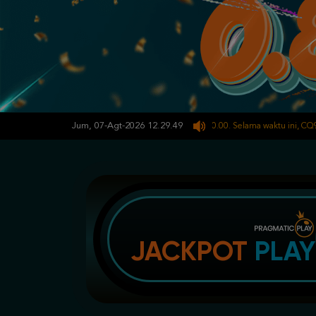
Jum, 07-Agt-2026 12.29.49
pada 07-Agt-2026 dari 12.09.21 sampai 16.00.00. Selama waktu ini, CQ9 permaina
JACKPOT
PLAY