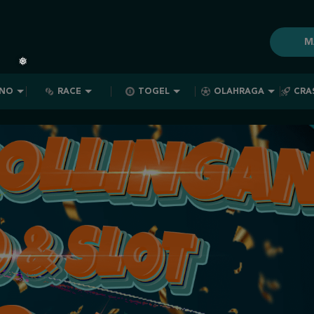
M
INO
RACE
TOGEL
OLAHRAGA
CRA