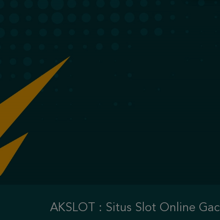
AKSLOT : Situs Slot Online Ga