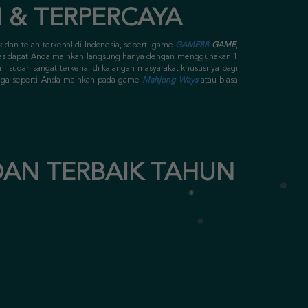
 & TERPERCAYA
 dan telah terkenal di Indonesia, seperti game
GAME88
GAME
,
s dapat Anda mainkan langsung hanya dengan menggunakan 1
ni sudah sangat terkenal di kalangan masyarakat khususnya bagi
juga seperti Anda mainkan pada game
Mahjong Ways
atau biasa
AN TERBAIK TAHUN