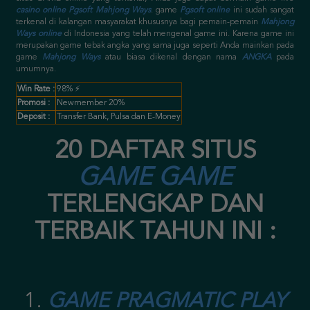
casino online
Pgsoft Mahjong Ways
. game
Pgsoft online
ini sudah sangat
terkenal di kalangan masyarakat khususnya bagi pemain-pemain
Mahjong
Ways online
di Indonesia yang telah mengenal game ini. Karena game ini
merupakan game tebak angka yang sama juga seperti Anda mainkan pada
game
Mahjong Ways
atau biasa dikenal dengan nama
ANGKA
pada
umumnya.
Win Rate :
98% ⚡
Promosi :
Newmember 20%
Deposit :
Transfer Bank, Pulsa dan E-Money
20 DAFTAR SITUS
GAME GAME
TERLENGKAP DAN
TERBAIK TAHUN INI :
1.
GAME PRAGMATIC PLAY