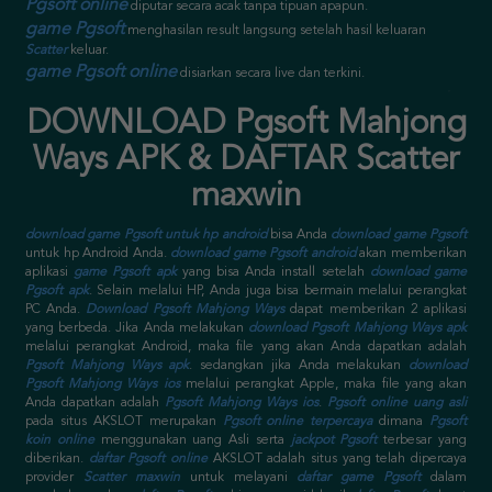
Pgsoft online
diputar secara acak tanpa tipuan apapun.
game Pgsoft
menghasilan result langsung setelah hasil keluaran
Scatter
keluar.
game Pgsoft online
disiarkan secara live dan terkini.
DOWNLOAD Pgsoft Mahjong
Ways APK & DAFTAR Scatter
maxwin
download game Pgsoft untuk hp android
bisa Anda
download game Pgsoft
untuk hp Android Anda.
download game Pgsoft android
akan memberikan
aplikasi
game Pgsoft apk
yang bisa Anda install setelah
download game
Pgsoft apk
. Selain melalui HP, Anda juga bisa bermain melalui perangkat
PC Anda.
Download Pgsoft Mahjong Ways
dapat memberikan 2 aplikasi
yang berbeda. Jika Anda melakukan
download Pgsoft Mahjong Ways apk
melalui perangkat Android, maka file yang akan Anda dapatkan adalah
Pgsoft Mahjong Ways apk
. sedangkan jika Anda melakukan
download
Pgsoft Mahjong Ways ios
melalui perangkat Apple, maka file yang akan
Anda dapatkan adalah
Pgsoft Mahjong Ways ios
.
Pgsoft online uang asli
pada situs AKSLOT merupakan
Pgsoft online terpercaya
dimana
Pgsoft
koin online
menggunakan uang Asli serta
jackpot Pgsoft
terbesar yang
diberikan.
daftar Pgsoft online
AKSLOT adalah situs yang telah dipercaya
provider
Scatter maxwin
untuk melayani
daftar game Pgsoft
dalam