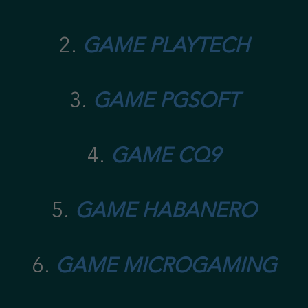
2.
GAME PLAYTECH
3.
GAME PGSOFT
4.
GAME CQ9
5.
GAME HABANERO
6.
GAME MICROGAMING