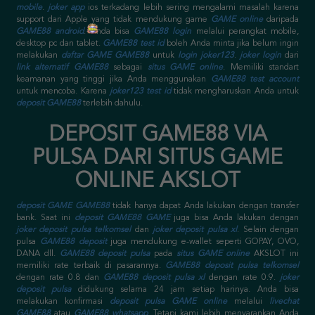
mobile
.
joker app
ios terkadang lebih sering mengalami masalah karena
support dari Apple yang tidak mendukung game
GAME online
daripada
GAME88 android
. Anda bisa
GAME88 login
melalui perangkat mobile,
desktop pc dan tablet.
GAME88 test id
boleh Anda minta jika belum ingin
melakukan
daftar GAME GAME88
untuk
login joker123
.
joker login
dari
link alternatif GAME88
sebagai
situs GAME online
. Memiliki standart
keamanan yang tinggi jika Anda menggunakan
GAME88 test account
untuk mencoba. Karena
joker123 test id
tidak mengharuskan Anda untuk
deposit GAME88
terlebih dahulu.
DEPOSIT GAME88 VIA
PULSA DARI SITUS GAME
ONLINE AKSLOT
deposit GAME GAME88
tidak hanya dapat Anda lakukan dengan transfer
bank. Saat ini
deposit GAME88 GAME
juga bisa Anda lakukan dengan
joker deposit pulsa telkomsel
dan
joker deposit pulsa xl
. Selain dengan
pulsa
GAME88 deposit
juga mendukung e-wallet seperti GOPAY, OVO,
DANA dll.
GAME88 deposit pulsa
pada
situs GAME online
AKSLOT ini
memiliki rate terbaik di pasarannya.
GAME88 deposit pulsa telkomsel
dengan rate 0.8 dan
GAME88 deposit pulsa xl
dengan rate 0.9.
joker
deposit pulsa
didukung selama 24 jam setiap harinya. Anda bisa
melakukan konfirmasi
deposit pulsa GAME online
melalui
livechat
GAME88
atau
GAME88 whatsapp
. Tetapi kami lebih menyarankan Anda