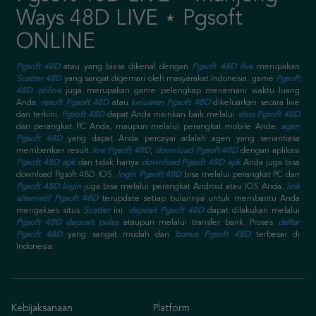
Ways 48D LIVE ⋆ Pgsoft
ONLINE
Pgsoft 48D
atau yang biasa dikenal dengan
Pgsoft 48D live
merupakan
Scatter 48D
yang sangat digemari oleh masyarakat Indonesia. game
Pgsoft
48D online
juga merupakan game pelengkap menemani waktu luang
Anda.
result Pgsoft 48D
atau
keluaran Pgsoft 48D
dikeluarkan secara live
dan terkini.
Pgsoft 48D
dapat Anda mainkan baik melalui
situs Pgsoft 48D
dari perangkat PC Anda, maupun melalui perangkat mobile Anda.
agen
Pgsoft 48D
yang dapat Anda percayai adalah agen yang senantiasa
memberikan result
live Pgsoft 48D
,
download Pgsoft 48D
dengan aplikasi
Pgsoft 48D apk
dan tidak hanya
download Pgsoft 48D apk
Anda juga bisa
download Pgsoft 48D IOS.
login Pgsoft 48D
bisa melalui perangkat PC dan
Pgsoft 48D login
juga bisa melalui perangkat Android atau IOS Anda.
link
alternatif Pgsoft 48D
terupdate setiap bulannya untuk membantu Anda
mengakses situs
Scatter
ini.
deposit Pgsoft 48D
dapat dilakukan melalui
Pgsoft 48D deposit pulsa
ataupun melalui transfer bank. Proses
daftar
Pgsoft 48D
yang sangat mudah dan
bonus Pgsoft 48D
terbesar di
Indonesia.
Kebijaksanaan
Platform