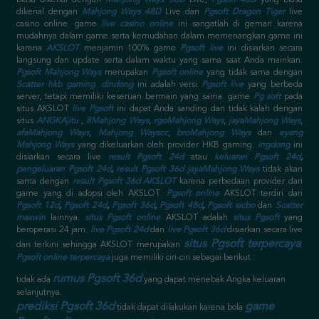
dikenal dengan
Mahjong Ways 48D
Live dan
Pgsoft Dragon Tiger
live
casino online. game
live casino online
ini sangatlah di gemari karena
mudahnya dalam game serta kemudahan dalam memenangkan game ini
karena
AKSLOT
menjamin 100% game
Pgsoft live
ini disiarkan secara
langsung dan update serta dalam waktu yang sama saat Anda mainkan.
Pgsoft Mahjong Ways
merupakan
Pgsoft online
yang tidak sama dengan
Scatter
hkb gaming
.
dindong
ini adalah versi
Pgsoft live
yang berbeda
server, tetapi memiliki keseruan bermain yang sama. game
Pg soft
pada
situs AKSLOT
live Pgsoft
ini dapat Anda sanding dan tidak kalah dengan
situs
ANGKAjitu
,
8Mahjong Ways
,
rgoMahjong Ways
,
jayaMahjong Ways
,
afaMahjong Ways
,
Mahjong Wayscc
,
broMahjong Ways
dan
eyang
Mahjong Ways
yang dikeluarkan oleh provider HKB gaming.
ingdong
ini
disiarkan secara live
result Pgsoft 24d
atau
keluaran Pgsoft 24d
,
pengeluaran Pgsoft 24d
,
result Pgsoft 36d jayaMahjong Ways
tidak akan
sama dengan
result Pgsoft 36d AKSLOT
karena perbedaan provider dari
game yang di adopsi oleh AKSLOT.
Pgsoft online
AKSLOT terdiri dari
Pgsoft 12d
,
Pgsoft 24d
,
Pgsoft 36d
,
Pgsoft 48d
,
Pgsoft sicbo
dan
Scatter
maxwin
lainnya.
situs Pgsoft online
AKSLOT adalah
situs Pgsoft
yang
beroperasi 24 jam.
live Pgsoft 24d
dan
live Pgsoft 36d
disiarkan secara live
situs Pgsoft terpercaya
dan terkini sehingga AKSLOT merupakan
.
Pgsoft online terpercaya
juga memiliki ciri-ciri sebagai berikut :
rumus Pgsoft 36d
tidak ada
yang dapat menebak Angka keluaran
selanjutnya.
prediksi Pgsoft 36d
game
tidak dapat dilakukan karena bola