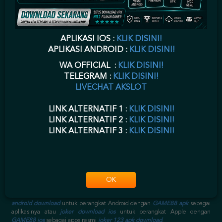
joker888
disitus
joker 123
atau
GAME88
sebagai
joker game
terpercaya.
GAME88 online
,
joker888
,
joker123
,
jokergaming
,
joker1788
,
joker8868
,
joker777
,
joker688
sebagai alternatif
joker GAME
pada situs AKSLOT
joker
gaming
.
APLIKASI IOS :
KLIK DISINI!
DOWNLOAD GAME88 APK
APLIKASI ANDROID :
KLIK DISINI!
GAME GAME88 LOGIN
WA OFFICIAL :
KLIK DISINI!
TELEGRAM :
KLIK DISINI!
VERSI TERBARU
LIVECHAT AKSLOT
joker download
Setelah Anda melakukan
pendaftaran akun GAME88
di
LINK ALTERNATIF 1 :
KLIK DISINI!
AKSLOT, maka selanjutnya Anda dapat melakukan
download GAME88
apk,
aplikasi
GAME88 apk
android AKSLOT ini mendukung Anda dalam
LINK ALTERNATIF 2 :
KLIK DISINI!
bermain melalui perangkat mobile smartphone Anda. Baik melalui PC atau
LINK ALTERNATIF 3 :
KLIK DISINI!
mobile dimana saja dan kapan saja dapat Anda mainkan semua game yang
ada di GAME AKSLOT ini.
GAME88 download
dapat Anda
download
aplikasi joker 123
melalui Android dan IOS.
GAME88 download apk
bisa
langsung diinstal setelah Anda
download aplikasi GAME88
nya.
download
joker 123
lebih baik segera Anda download setelah
daftar akun GAME88
sehingga lebih memudahkan Anda untuk
login GAME88
.
download
OK
GAME88
ini terletak pada menu daftar
GAME88 apk download
yang ada
pada kanan menu utama pada situs
AKSLOT GAME online
ini.
GAME88
android download
untuk perangkat Android dengan
GAME88 apk
sebagai
aplikasinya atau
joker download ios
untuk perangkat Apple dengan
GAME88 ios
sebagai apps resmi
joker 123 apk download
.