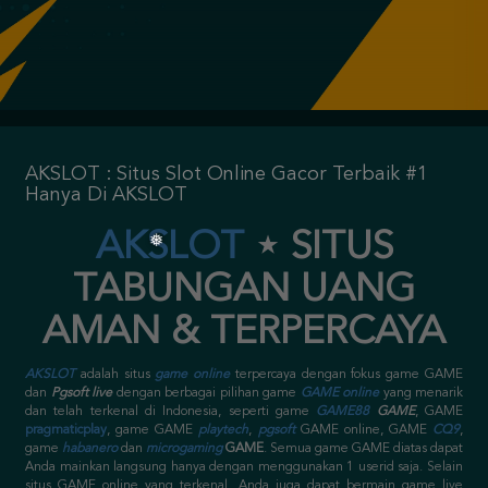
AKSLOT : Situs Slot Online Gacor Terbaik #1
Hanya Di AKSLOT
AKSLOT
⋆
SITUS
TABUNGAN UANG
AMAN & TERPERCAYA
AKSLOT
adalah situs
game online
terpercaya dengan fokus game GAME
dan
Pgsoft live
dengan berbagai pilihan game
GAME online
yang menarik
dan telah terkenal di Indonesia, seperti game
GAME88
GAME
, GAME
pragmaticplay
, game GAME
playtech
,
pgsoft
GAME online
, GAME
CQ9
,
game
habanero
dan
microgaming
GAME
. Semua game GAME diatas dapat
Anda mainkan langsung hanya dengan menggunakan 1 userid saja.
Selain
situs GAME online yang terkenal, Anda juga dapat bermain game live