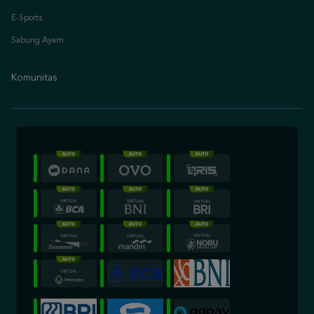
E-Sports
Sabung Ayam
Komunitas