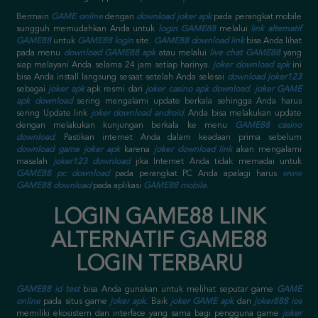
Bermain
GAME online
dengan
download joker apk
pada perangkat mobile
sungguh memudahkan Anda untuk
login GAME88
melalui
link alternatif
GAME88
untuk
GAME88 login
site.
GAME88 download link
bisa Anda lihat
pada menu
download GAME88 apk
atau melalui
live chat GAME88
yang
siap melayani Anda selama 24 jam setiap harinya.
joker download apk
ini
bisa Anda install langsung sesaat setelah Anda selesai
download joker123
sebagai
joker apk
apk resmi dari
joker casino apk download
.
joker GAME
apk download
sering mengalami update berkala sehingga Anda harus
sering Update link
joker download android
. Anda bisa melakukan update
dengan melakukan kunjungan berkala ke menu
GAME88 casino
download
. Pastikan internet Anda dalam keadaan prima sebelum
download game joker apk
karena
joker download link
akan mengalami
masalah
joker123 download
jika Internet Anda tidak memadai untuk
GAME88 pc download
pada perangkat PC Anda apalagi harus
www
GAME88 download
pada aplikasi
GAME88 mobile
.
LOGIN GAME88 LINK
ALTERNATIF GAME88
LOGIN TERBARU
GAME88 id test
bisa Anda gunakan untuk melihat seputar game
GAME
online
pada situs game
joker apk
. Baik
joker GAME apk
dan
joker888 ios
memiliki ekosistem dan interface yang sama bagi pengguna game
joker