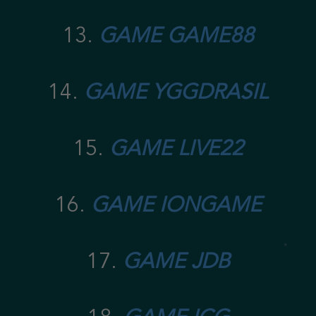
13.
GAME GAME88
14.
GAME YGGDRASIL
15.
GAME LIVE22
16.
GAME IONGAME
17.
GAME JDB