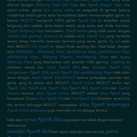
dikenal dengan
Mahjong Ways 48D
Live dan
Pgsoft Dragon Tiger
live
casino online. game
live casino online
ini sangatlah di gemari karena
mudahnya dalam game serta kemudahan dalam memenangkan game ini
karena
AKSLOT
menjamin 100% game
Pgsoft live
ini disiarkan secara
langsung dan update serta dalam waktu yang sama saat Anda mainkan.
Pgsoft Mahjong Ways
merupakan
Pgsoft online
yang tidak sama dengan
Scatter
hkb gaming
.
dindong
ini adalah versi
Pgsoft live
yang berbeda
server, tetapi memiliki keseruan bermain yang sama. game
Pg soft
pada
situs AKSLOT
live Pgsoft
ini dapat Anda sanding dan tidak kalah dengan
situs
ANGKAjitu
,
8Mahjong Ways
,
rgoMahjong Ways
,
jayaMahjong Ways
,
afaMahjong Ways
,
Mahjong Wayscc
,
broMahjong Ways
dan
eyang
Mahjong Ways
yang dikeluarkan oleh provider HKB gaming.
ingdong
ini
disiarkan secara live
result Pgsoft 24d
atau
keluaran Pgsoft 24d
,
pengeluaran Pgsoft 24d
,
result Pgsoft 36d jayaMahjong Ways
tidak akan
sama dengan
result Pgsoft 36d AKSLOT
karena perbedaan provider dari
game yang di adopsi oleh AKSLOT.
Pgsoft online
AKSLOT terdiri dari
Pgsoft 12d
,
Pgsoft 24d
,
Pgsoft 36d
,
Pgsoft 48d
,
Pgsoft sicbo
dan
Scatter
maxwin
lainnya.
situs Pgsoft online
AKSLOT adalah
situs Pgsoft
yang
beroperasi 24 jam.
live Pgsoft 24d
dan
live Pgsoft 36d
disiarkan secara live
situs Pgsoft terpercaya
dan terkini sehingga AKSLOT merupakan
.
Pgsoft online terpercaya
juga memiliki ciri-ciri sebagai berikut :
rumus Pgsoft 36d
tidak ada
yang dapat menebak Angka keluaran
selanjutnya.
prediksi Pgsoft 36d
game
tidak dapat dilakukan karena bola