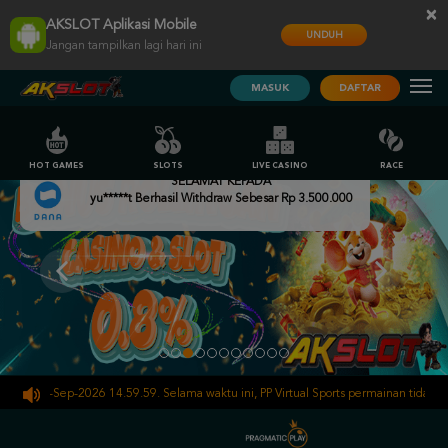
×
AKSLOT Aplikasi Mobile
UNDUH
Jangan tampilkan lagi hari ini
MASUK
DAFTAR
HOT GAMES
SLOTS
LIVE CASINO
RACE
SELAMAT KEPADA
yu*****t Berhasil Withdraw Sebesar Rp 3.500.000
 30-Sep-2026 14.59.59. Selama waktu ini, PP Virtual Sports permainan tidak akan t