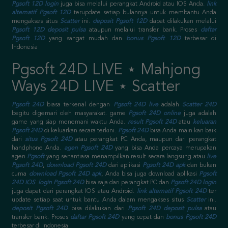
Pgsoft 12D login
juga bisa melalui perangkat Android atau IOS Anda.
link
alternatif Pgsoft 12D
terupdate setiap bulannya untuk membantu Anda
mengakses situs
Scatter
ini.
deposit Pgsoft 12D
dapat dilakukan melalui
Pgsoft 12D deposit pulsa
ataupun melalui transfer bank. Proses
daftar
Pgsoft 12D
yang sangat mudah dan
bonus Pgsoft 12D
terbesar di
Indonesia
Pgsoft 24D LIVE ⋆ Mahjong
Ways 24D LIVE ⋆ Scatter
Pgsoft 24D
biasa terkenal dengan
Pgsoft 24D live
adalah
Scatter 24D
begitu digemari oleh masyarakat. game
Pgsoft 24D online
juga adalah
game yang siap menemani waktu Anda.
result Pgsoft 24D
atau
keluaran
Pgsoft 24D
di keluarkan secara terkini.
Pgsoft 24D
bisa Anda main kan baik
dari
situs Pgsoft 24D
atau perangkat PC Anda, maupun dari perangkat
handphone Anda.
agen Pgsoft 24D
yang bisa Anda percaya merupakan
agen
Pgsoft
yang senantiasa menampilkan result secara langsung atau
live
Pgsoft 24D
,
download Pgsoft 24D
dari aplikasi
Pgsoft 24D apk
dan bukan
cuma
download Pgsoft 24D apk
, Anda bisa juga download aplikasi
Pgsoft
24D IOS
.
login Pgsoft 24D
bisa saja dari perangkat PC dan
Pgsoft 24D login
juga dapat dari perangkat IOS atau Android.
link alternatif Pgsoft 24D
ter
update setiap saat untuk bantu Anda dalam mengakses situs
Scatter
ini.
deposit Pgsoft 24D
bisa dilakukan dari
Pgsoft 24D deposit pulsa
atau
transfer bank. Proses
daftar Pgsoft 24D
yang cepat dan
bonus Pgsoft 24D
terbesar di Indonesia