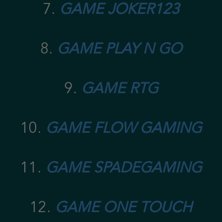
7.
GAME JOKER123
8.
GAME PLAY N GO
9.
GAME RTG
10.
GAME FLOW GAMING
11.
GAME SPADEGAMING
12.
GAME ONE TOUCH