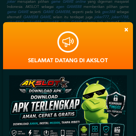
joker
merupakan pilihan
game GAME online
yang digemari masyarat
Indonesia. AKSLOT sebagai
agen GAME88
memberikan pilihan game
game GAME
seperti
GAME GAME88
, seperti pada link
gwc388
sebagai
alternatif
GAME88 GAME
, selain itu terdapat juga
joker777
,
joker1788
,
joker8868
,
joker888
,
joker688
,
joker GAME
sebagai link alternatif
joker
gaming
GAME.
GAME88 game
sebagai
agen GAME88 terpercaya
×
menyediakan
GAME game joker
.
GAME88 online
berjalan selama 24 jam
setiap harinya, sehingga
AKSLOT GAME online
sebagai
agen GAME
GAME88
juga online 24 jam pada game
GAME88 casino
.
DAFTAR GAME88
⋆
AKUN
SELAMAT DATANG DI AKSLOT
GAME ONLINE JOKER123
GAME
daftar GAME88
di AKSLOT
situs online GAME
untuk akun
GAME88
bisa
Anda lakukan pada menu
daftar GAME88 GAME
yang ada diatas kanan
pada situs
daftar joker gaming
ini.
situs GAME88
telah berkerja sama
dengan
ak GAME GAME online
menyediakan
game joker
.
daftar akun
joker gaming
harus Anda lengkapi agar
situs GAME88
dapat memberikan
Anda
userid GAME88
disaat Anda
daftar joker123
di
www joker123
sebagai situs alternatif
login joker123
.
GAME88 daftar
akun GAME online
dengan proses yang cepat dapat Anda terima sesaat setelah
daftar
joker777
selesai Anda isikan datanya dengan lengkap.
GAME88 daftar
hanya membutuhkan waktu beberapa menit untuk pengisian form
daftar