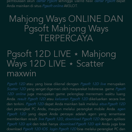
pembukaan akun
daftar Pgsoft
sehingga userid hasil
daftar Pgsoft
dapat
Anda mainkan di situs
Pgsoft online
AKSLOT.
Mahjong Ways ONLINE DAN
Pgsoft Mahjong Ways
TERPERCAYA
Pgsoft 12D LIVE ⋆ Mahjong
Ways 12D LIVE ⋆ Scatter
maxwin
Pgsoft 12D
atau yang biasa dikenal dengan
Pgsoft 12D live
merupakan
Scatter 12D
yang sangat digemari oleh masyarakat Indonesia. game
Pgsoft
12D online
juga merupakan game pelengkap menemani waktu luang
Anda.
result Pgsoft 12D
atau
keluaran Pgsoft 12D
dikeluarkan secara live
dan terkini.
Pgsoft 12D
dapat Anda mainkan baik melalui
situs Pgsoft 12D
dari perangkat PC Anda, maupun melalui perangkat mobile Anda.
agen
Pgsoft 12D
yang dapat Anda percayai adalah agen yang senantiasa
memberikan result
live Pgsoft 12D
,
download Pgsoft 12D
dengan aplikasi
Pgsoft 12D apk
dan tidak hanya
download Pgsoft 12D apk
Anda juga bisa
download
Pgsoft 12D IOS
.
login Pgsoft 12D
bisa melalui perangkat PC dan