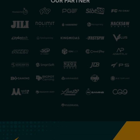
OUR PARTNER