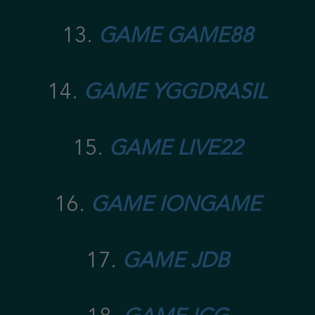
13.
GAME GAME88
14.
GAME YGGDRASIL
❅
15.
GAME LIVE22
16.
GAME IONGAME
17.
GAME JDB