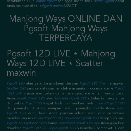
pembukaan akun
daftar Pgsoft
sehingga userid hasil
daftar Pgsoft
dapat
Anda mainkan di situs
Pgsoft online
AKSLOT.
Mahjong Ways ONLINE DAN
Pgsoft Mahjong Ways
TERPERCAYA
Pgsoft 12D LIVE ⋆ Mahjong
Ways 12D LIVE ⋆ Scatter
maxwin
Pgsoft 12D
atau yang biasa dikenal dengan
Pgsoft 12D live
merupakan
Scatter 12D
yang sangat digemari oleh masyarakat Indonesia. game
Pgsoft
12D online
juga merupakan game pelengkap menemani waktu luang
Anda.
result Pgsoft 12D
atau
keluaran Pgsoft 12D
dikeluarkan secara live
dan terkini.
Pgsoft 12D
dapat Anda mainkan baik melalui
situs Pgsoft 12D
dari perangkat PC Anda, maupun melalui perangkat mobile Anda.
agen
Pgsoft 12D
yang dapat Anda percayai adalah agen yang senantiasa
memberikan result
live Pgsoft 12D
,
download Pgsoft 12D
dengan aplikasi
Pgsoft 12D apk
dan tidak hanya
download Pgsoft 12D apk
Anda juga bisa
download
Pgsoft 12D IOS
.
login Pgsoft 12D
bisa melalui perangkat PC dan