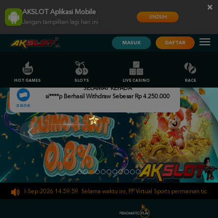
×
AKSLOT Aplikasi Mobile
UNDUH
Jangan tampilkan lagi hari ini
MASUK
DAFTAR
HOT GAMES
SLOTS
LIVE CASINO
RACE
SELAMAT KEPADA
si****p Berhasil Withdraw Sebesar Rp 4.250.000
i 30-Sep-2026 14.59.59. Selama waktu ini, PP Virtual Sports permainan tidak akan