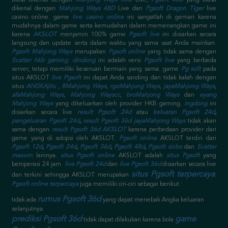
dikenal dengan
Mahjong Ways 48D
Live dan
Pgsoft Dragon Tiger
live
casino online. game
live casino online
ini sangatlah di gemari karena
mudahnya dalam game serta kemudahan dalam memenangkan game ini
karena
AKSLOT
menjamin 100% game
Pgsoft live
ini disiarkan secara
langsung dan update serta dalam waktu yang sama saat Anda mainkan.
Pgsoft Mahjong Ways
merupakan
Pgsoft online
yang tidak sama dengan
Scatter
hkb gaming
.
dindong
ini adalah versi
Pgsoft live
yang berbeda
server, tetapi memiliki keseruan bermain yang sama. game
Pg soft
pada
situs AKSLOT
live Pgsoft
ini dapat Anda sanding dan tidak kalah dengan
situs
ANGKAjitu
,
8Mahjong Ways
,
rgoMahjong Ways
,
jayaMahjong Ways
,
afaMahjong Ways
,
Mahjong Wayscc
,
broMahjong Ways
dan
eyang
Mahjong Ways
yang dikeluarkan oleh provider HKB gaming.
ingdong
ini
disiarkan secara live
result Pgsoft 24d
atau
keluaran Pgsoft 24d
,
pengeluaran Pgsoft 24d
,
result Pgsoft 36d jayaMahjong Ways
tidak akan
sama dengan
result Pgsoft 36d AKSLOT
karena perbedaan provider dari
game yang di adopsi oleh AKSLOT.
Pgsoft online
AKSLOT terdiri dari
Pgsoft 12d
,
Pgsoft 24d
,
Pgsoft 36d
,
Pgsoft 48d
,
Pgsoft sicbo
dan
Scatter
maxwin
lainnya.
situs Pgsoft online
AKSLOT adalah
situs Pgsoft
yang
beroperasi 24 jam.
live Pgsoft 24d
dan
live Pgsoft 36d
disiarkan secara live
situs Pgsoft terpercaya
dan terkini sehingga AKSLOT merupakan
.
Pgsoft online terpercaya
juga memiliki ciri-ciri sebagai berikut :
rumus Pgsoft 36d
tidak ada
yang dapat menebak Angka keluaran
selanjutnya.
prediksi Pgsoft 36d
game
tidak dapat dilakukan karena bola