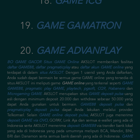
18.
GAME ICG
19.
GAME GAMATRON
20.
GAME ADVANPLAY
BO GAME GACOR
Situs GAME Online
AKSLOT memberikan fasilitas
daftar GAME88
,
daftar pragmaticplay
atau
daftar akun GAME online
yang
terdapat di dalam
situs AKSLOT
. Dengan 1 userid yang Anda daftarkan,
Anda sudah dapat bermain ke semua game GAME online yang tersedia di
situs AKSLOT ini meliputi game
GAME online
yang terkenal seperti
GAME
GAME88
,
pragmatic play GAME
,
playtech
,
pgsoft
,
CQ9
,
Habanero
dan
Microgaming GAME
.
AKSLOT merupakan situs
GAME deposit pulsa
uang
asli dengan minimum deposit 20.000 dan withdraw sebesar 50.000 yang
dapat Anda gunakan untuk bermain.
GAME88 deposit pulsa
dan
pragmaticplay deposit pulsa
dapat Anda lakukan melalui provider
Telkomsel. Selain
GAME online deposit pulsa
, AKSLOT juga menerima
deposit GAME via OVO
, GOPAY, Link Aja dan semua e-wallet yang ada di
Indonesia serta AKSLOT menerima
deposit GAME88
via transfer bank lokal
yang ada di Indonesia yang pada umumnya meliputi BCA, Mandiri, BNI,
BRI dan Danamon serta semua bank daerah yang ada di Indonesia.
GAME