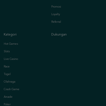
Promosi
Loyalty
Referral
Kategori
Dukungan
Hot Games
Slots
Live Casino
Race
Togel
Olahraga
Crash Game
Arcade
Poker