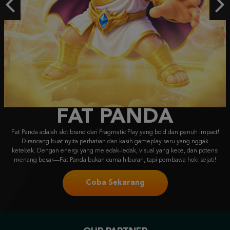
Sweet Bonanza Super Scatter
Previous
Ne
a****4
IDR
1,002,150.00
Starlight Princess Super Scatter
n****e
IDR
985,000.00
FAT PANDA
Fat Panda adalah slot brand dari Pragmatic Play yang bold dan penuh impact!
Dirancang buat nyita perhatian dan kasih gameplay seru yang nggak
ketebak. Dengan energi yang meledak-ledak, visual yang kece, dan potensi
menang besar—Fat Panda bukan cuma hiburan, tapi pembawa hoki sejati!
Coba Sekarang