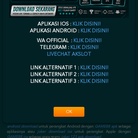
joker888
disitus
joker 123
atau
GAME88
sebagai
joker game
terpercaya.
GAME88 online
,
joker888
,
joker123
,
jokergaming
,
joker1788
,
joker8868
,
joker777
,
joker688
sebagai alternatif
joker GAME
pada situs AKSLOT
joker
gaming
.
APLIKASI IOS :
KLIK DISINI!
DOWNLOAD GAME88 APK
APLIKASI ANDROID :
KLIK DISINI!
GAME GAME88 LOGIN
WA OFFICIAL :
KLIK DISINI!
TELEGRAM :
KLIK DISINI!
VERSI TERBARU
LIVECHAT AKSLOT
joker download
Setelah Anda melakukan
pendaftaran akun GAME88
di
LINK ALTERNATIF 1 :
KLIK DISINI!
AKSLOT, maka selanjutnya Anda dapat melakukan
download GAME88
apk,
aplikasi
GAME88 apk
android AKSLOT ini mendukung Anda dalam
LINK ALTERNATIF 2 :
KLIK DISINI!
bermain melalui perangkat mobile smartphone Anda. Baik melalui PC atau
LINK ALTERNATIF 3 :
KLIK DISINI!
mobile dimana saja dan kapan saja dapat Anda mainkan semua game yang
ada di GAME AKSLOT ini.
GAME88 download
dapat Anda
download
aplikasi joker 123
melalui Android dan IOS.
GAME88 download apk
bisa
langsung diinstal setelah Anda
download aplikasi GAME88
nya.
download
joker 123
lebih baik segera Anda download setelah
daftar akun GAME88
sehingga lebih memudahkan Anda untuk
login GAME88
.
download
OK
GAME88
ini terletak pada menu daftar
GAME88 apk download
yang ada
pada kanan menu utama pada situs
AKSLOT GAME online
ini.
GAME88
android download
untuk perangkat Android dengan
GAME88 apk
sebagai
aplikasinya atau
joker download ios
untuk perangkat Apple dengan
GAME88 ios
sebagai apps resmi
joker 123 apk download
.