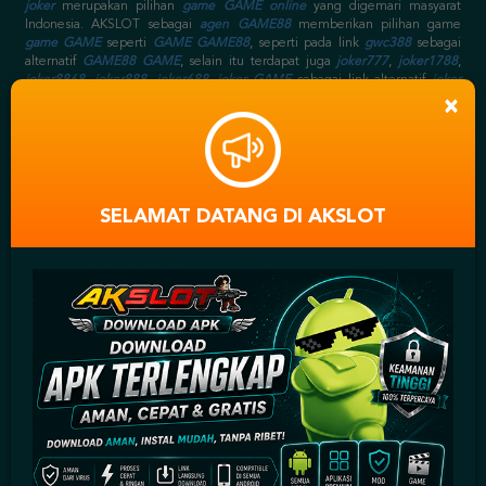
joker
merupakan pilihan
game GAME online
yang digemari masyarat
Indonesia. AKSLOT sebagai
agen GAME88
memberikan pilihan game
game GAME
seperti
GAME GAME88
, seperti pada link
gwc388
sebagai
alternatif
GAME88 GAME
, selain itu terdapat juga
joker777
,
joker1788
,
joker8868
,
joker888
,
joker688
,
joker GAME
sebagai link alternatif
joker
gaming
GAME.
GAME88 game
sebagai
agen GAME88 terpercaya
×
menyediakan
GAME game joker
.
GAME88 online
berjalan selama 24 jam
setiap harinya, sehingga
AKSLOT GAME online
sebagai
agen GAME
GAME88
juga online 24 jam pada game
GAME88 casino
.
DAFTAR GAME88
⋆
AKUN
SELAMAT DATANG DI AKSLOT
GAME ONLINE JOKER123
GAME
daftar GAME88
di AKSLOT
situs online GAME
untuk akun
GAME88
bisa
Anda lakukan pada menu
daftar GAME88 GAME
yang ada diatas kanan
pada situs
daftar joker gaming
ini.
situs GAME88
telah berkerja sama
dengan
ak GAME GAME online
menyediakan
game joker
.
daftar akun
joker gaming
harus Anda lengkapi agar
situs GAME88
dapat memberikan
Anda
userid GAME88
disaat Anda
daftar joker123
di
www joker123
sebagai situs alternatif
login joker123
.
GAME88 daftar
akun GAME online
dengan proses yang cepat dapat Anda terima sesaat setelah
daftar
joker777
selesai Anda isikan datanya dengan lengkap.
GAME88 daftar
hanya membutuhkan waktu beberapa menit untuk pengisian form
daftar