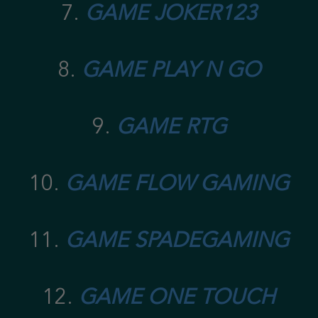
7.
GAME JOKER123
8.
GAME PLAY N GO
9.
GAME RTG
10.
GAME FLOW GAMING
11.
GAME SPADEGAMING
❅
12.
GAME ONE TOUCH