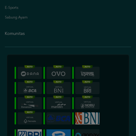
E-Sports
Sabung Ayam
Komunitas