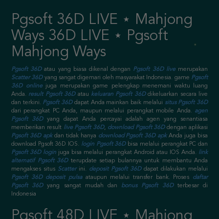
Pgsoft 36D LIVE ⋆ Mahjong
Ways 36D LIVE ⋆ Pgsoft
Mahjong Ways
Pgsoft 36D
atau yang biasa dikenal dengan
Pgsoft 36D live
merupakan
Scatter 36D
yang sangat digemari oleh masyarakat Indonesia. game
Pgsoft
36D online
juga merupakan game pelengkap menemani waktu luang
Anda.
result Pgsoft 36D
atau
keluaran Pgsoft 36D
dikeluarkan secara live
dan terkini.
Pgsoft 36D
dapat Anda mainkan baik melalui
situs Pgsoft 36D
dari perangkat PC Anda, maupun melalui perangkat mobile Anda.
agen
Pgsoft 36D
yang dapat Anda percayai adalah agen yang senantiasa
memberikan result
live Pgsoft 36D
,
download Pgsoft 36D
dengan aplikasi
Pgsoft 36D apk
dan tidak hanya
download Pgsoft 36D apk
Anda juga bisa
download Pgsoft 36D IOS.
login Pgsoft 36D
bisa melalui perangkat PC dan
Pgsoft 36D login
juga bisa melalui perangkat Android atau IOS Anda.
link
alternatif Pgsoft 36D
terupdate setiap bulannya untuk membantu Anda
mengakses situs
Scatter
ini.
deposit Pgsoft 36D
dapat dilakukan melalui
Pgsoft 36D deposit pulsa
ataupun melalui transfer bank. Proses
daftar
Pgsoft 36D
yang sangat mudah dan
bonus Pgsoft 36D
terbesar di
Indonesia
Pgsoft 48D LIVE ⋆ Mahjong