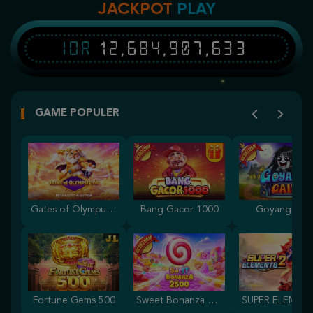
JACKPOT
PLAY
IDR
12,684,907,633
GAME POPULER
Gates of Olympus POP
Bang Gacor 1000
Goyang Gai
Fortune Gems 500
Sweet Bonanza 2500