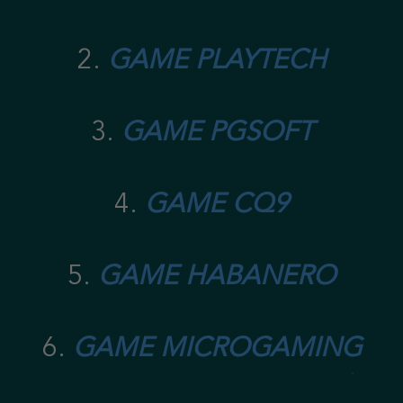
2.
GAME PLAYTECH
3.
GAME PGSOFT
4.
GAME CQ9
5.
GAME HABANERO
6.
GAME MICROGAMING