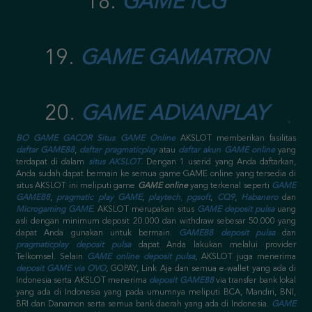
18.
GAME ICG
19.
GAME GAMATRON
20.
GAME ADVANPLAY
BO GAME GACOR
Situs GAME Online
AKSLOT memberikan fasilitas
daftar GAME88
,
daftar pragmaticplay
atau
daftar akun GAME online
yang
terdapat di dalam
situs AKSLOT
. Dengan 1 userid yang Anda daftarkan,
Anda sudah dapat bermain ke semua game GAME online yang tersedia di
situs AKSLOT ini meliputi game
GAME online
yang terkenal seperti
GAME
GAME88
,
pragmatic play GAME
,
playtech
,
pgsoft
,
CQ9
,
Habanero
dan
Microgaming GAME
.
AKSLOT merupakan situs
GAME deposit pulsa
uang
asli dengan minimum deposit 20.000 dan withdraw sebesar 50.000 yang
dapat Anda gunakan untuk bermain.
GAME88 deposit pulsa
dan
pragmaticplay deposit pulsa
dapat Anda lakukan melalui provider
Telkomsel. Selain
GAME online deposit pulsa
, AKSLOT juga menerima
deposit GAME via OVO
, GOPAY, Link Aja dan semua e-wallet yang ada di
Indonesia serta AKSLOT menerima
deposit GAME88
via transfer bank lokal
yang ada di Indonesia yang pada umumnya meliputi BCA, Mandiri, BNI,
BRI dan Danamon serta semua bank daerah yang ada di Indonesia.
GAME