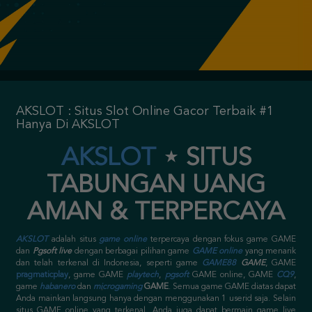
AKSLOT : Situs Slot Online Gacor Terbaik #1
Hanya Di AKSLOT
AKSLOT
⋆
SITUS
TABUNGAN UANG
AMAN & TERPERCAYA
AKSLOT
adalah situs
game online
terpercaya dengan fokus game GAME
dan
Pgsoft live
dengan berbagai pilihan game
GAME online
yang menarik
dan telah terkenal di Indonesia, seperti game
GAME88
GAME
, GAME
pragmaticplay
, game GAME
playtech
,
pgsoft
GAME online
, GAME
CQ9
,
game
habanero
dan
microgaming
GAME
. Semua game GAME diatas dapat
Anda mainkan langsung hanya dengan menggunakan 1 userid saja.
Selain
situs GAME online yang terkenal, Anda juga dapat bermain game live