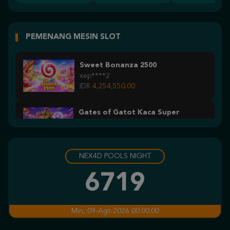
PEMENANG MESIN SLOT
Sweet Bonanza 2500
xep****2
IDR
4,254,550.00
Gates of Gatot Kaca Super
Scatter
n****e
IDR
2,650,500.00
NEX4D POOLS NIGHT
Sweet Bonanza 2500
6719
xep****2
IDR
1,475,550.00
Min, 09-Agt-2026 00.00.00
Gates of Gatot Kaca Super
Scatter