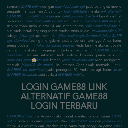
Bermain
GAME online
dengan
download joker apk
pada perangkat mobile
sungguh memudahkan Anda untuk
login GAME88
melalui
link alternatif
GAME88
untuk
GAME88 login
site.
GAME88 download link
bisa Anda lihat
pada menu
download GAME88 apk
atau melalui
live chat GAME88
yang
siap melayani Anda selama 24 jam setiap harinya.
joker download apk
ini
bisa Anda install langsung sesaat setelah Anda selesai
download joker123
sebagai
joker apk
apk resmi dari
joker casino apk download
.
joker GAME
apk download
sering mengalami update berkala sehingga Anda harus
sering Update link
joker download android
. Anda bisa melakukan update
dengan melakukan kunjungan berkala ke menu
GAME88 casino
download
. Pastikan internet Anda dalam keadaan prima sebelum
download game joker apk
karena
joker download link
akan mengalami
masalah
joker123 download
jika Internet Anda tidak memadai untuk
GAME88 pc download
pada perangkat PC Anda apalagi harus
www
GAME88 download
pada aplikasi
GAME88 mobile
.
LOGIN GAME88 LINK
ALTERNATIF GAME88
LOGIN TERBARU
GAME88 id test
bisa Anda gunakan untuk melihat seputar game
GAME
online
pada situs game
joker apk
. Baik
joker GAME apk
dan
joker888 ios
memiliki ekosistem dan interface yang sama bagi pengguna game
joker