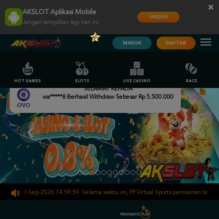
×
AKSLOT Aplikasi Mobile
UNDUH
Jangan tampilkan lagi hari ini
MASUK
DAFTAR
HOT GAMES
SLOTS
LIVE CASINO
RACE
SELAMAT KEPADA
wa*****8 Berhasil Withdraw Sebesar Rp 5.500.000
i 30-Sep-2026 14.59.59. Selama waktu ini, PP Virtual Sports permainan tidak akan