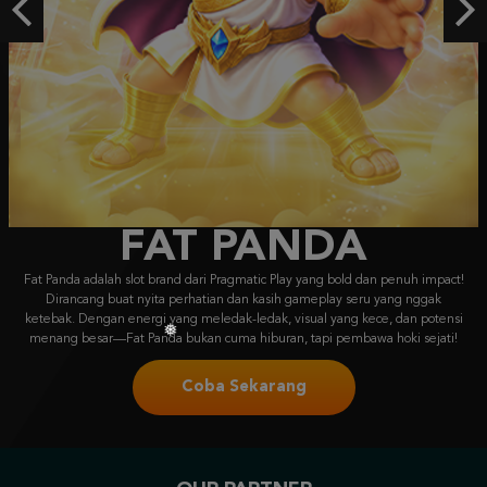
IDR
964,250.00
Previous
Ne
Gates of Olympus™
ayuar****u
IDR
942,900.00
FAT PANDA
Fat Panda adalah slot brand dari Pragmatic Play yang bold dan penuh impact!
Dirancang buat nyita perhatian dan kasih gameplay seru yang nggak
ketebak. Dengan energi yang meledak-ledak, visual yang kece, dan potensi
menang besar—Fat Panda bukan cuma hiburan, tapi pembawa hoki sejati!
Coba Sekarang