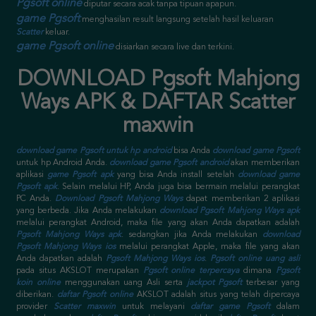
Pgsoft online
diputar secara acak tanpa tipuan apapun.
game Pgsoft
menghasilan result langsung setelah hasil keluaran
Scatter
keluar.
game Pgsoft online
disiarkan secara live dan terkini.
DOWNLOAD Pgsoft Mahjong
Ways APK & DAFTAR Scatter
maxwin
download game Pgsoft untuk hp android
bisa Anda
download game Pgsoft
untuk hp Android Anda.
download game Pgsoft android
akan memberikan
aplikasi
game Pgsoft apk
yang bisa Anda install setelah
download game
Pgsoft apk
. Selain melalui HP, Anda juga bisa bermain melalui perangkat
PC Anda.
Download Pgsoft Mahjong Ways
dapat memberikan 2 aplikasi
yang berbeda. Jika Anda melakukan
download Pgsoft Mahjong Ways apk
melalui perangkat Android, maka file yang akan Anda dapatkan adalah
Pgsoft Mahjong Ways apk
. sedangkan jika Anda melakukan
download
Pgsoft Mahjong Ways ios
melalui perangkat Apple, maka file yang akan
Anda dapatkan adalah
Pgsoft Mahjong Ways ios
.
Pgsoft online uang asli
pada situs AKSLOT merupakan
Pgsoft online terpercaya
dimana
Pgsoft
koin online
menggunakan uang Asli serta
jackpot Pgsoft
terbesar yang
diberikan.
daftar Pgsoft online
AKSLOT adalah situs yang telah dipercaya
provider
Scatter maxwin
untuk melayani
daftar game Pgsoft
dalam