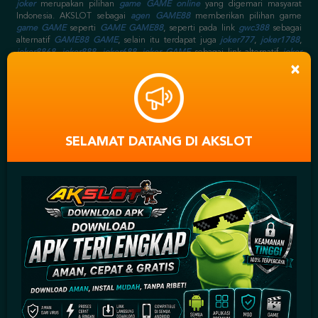
joker
merupakan pilihan
game GAME online
yang digemari masyarat
Indonesia. AKSLOT sebagai
agen GAME88
memberikan pilihan game
game GAME
seperti
GAME GAME88
, seperti pada link
gwc388
sebagai
alternatif
GAME88 GAME
, selain itu terdapat juga
joker777
,
joker1788
,
joker8868
,
joker888
,
joker688
,
joker GAME
sebagai link alternatif
joker
gaming
GAME.
GAME88 game
sebagai
agen GAME88 terpercaya
×
menyediakan
GAME game joker
.
GAME88 online
berjalan selama 24 jam
setiap harinya, sehingga
AKSLOT GAME online
sebagai
agen GAME
GAME88
juga online 24 jam pada game
GAME88 casino
.
DAFTAR GAME88
⋆
AKUN
SELAMAT DATANG DI AKSLOT
GAME ONLINE JOKER123
GAME
daftar GAME88
di AKSLOT
situs online GAME
untuk akun
GAME88
bisa
Anda lakukan pada menu
daftar GAME88 GAME
yang ada diatas kanan
pada situs
daftar joker gaming
ini.
situs GAME88
telah berkerja sama
dengan
ak GAME GAME online
menyediakan
game joker
.
daftar akun
joker gaming
harus Anda lengkapi agar
situs GAME88
dapat memberikan
Anda
userid GAME88
disaat Anda
daftar joker123
di
www joker123
sebagai situs alternatif
login joker123
.
GAME88 daftar
akun GAME online
dengan proses yang cepat dapat Anda terima sesaat setelah
daftar
joker777
selesai Anda isikan datanya dengan lengkap.
GAME88 daftar
hanya membutuhkan waktu beberapa menit untuk pengisian form
daftar