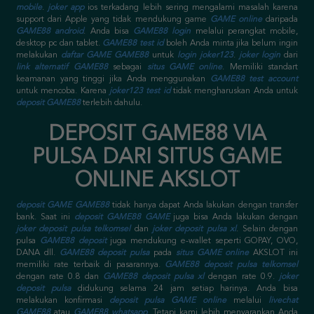
mobile
.
joker app
ios terkadang lebih sering mengalami masalah karena
support dari Apple yang tidak mendukung game
GAME online
daripada
GAME88 android
. Anda bisa
GAME88 login
melalui perangkat mobile,
desktop pc dan tablet.
GAME88 test id
boleh Anda minta jika belum ingin
melakukan
daftar GAME GAME88
untuk
login joker123
.
joker login
dari
link alternatif GAME88
sebagai
situs GAME online
. Memiliki standart
keamanan yang tinggi jika Anda menggunakan
GAME88 test account
untuk mencoba. Karena
joker123 test id
tidak mengharuskan Anda untuk
deposit GAME88
terlebih dahulu.
DEPOSIT GAME88 VIA
PULSA DARI SITUS GAME
ONLINE AKSLOT
deposit GAME GAME88
tidak hanya dapat Anda lakukan dengan transfer
bank. Saat ini
deposit GAME88 GAME
juga bisa Anda lakukan dengan
joker deposit pulsa telkomsel
dan
joker deposit pulsa xl
. Selain dengan
pulsa
GAME88 deposit
juga mendukung e-wallet seperti GOPAY, OVO,
DANA dll.
GAME88 deposit pulsa
pada
situs GAME online
AKSLOT ini
memiliki rate terbaik di pasarannya.
GAME88 deposit pulsa telkomsel
dengan rate 0.8 dan
GAME88 deposit pulsa xl
dengan rate 0.9.
joker
deposit pulsa
didukung selama 24 jam setiap harinya. Anda bisa
melakukan konfirmasi
deposit pulsa GAME online
melalui
livechat
GAME88
atau
GAME88 whatsapp
. Tetapi kami lebih menyarankan Anda