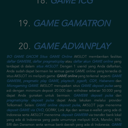
18.
GAME ICG
19.
GAME GAMATRON
20.
GAME ADVANPLAY
BO GAME GACOR
Situs GAME Online
AKSLOT memberikan fasilitas
daftar GAME88
,
daftar pragmaticplay
atau
daftar akun GAME online
yang
terdapat di dalam
situs AKSLOT
. Dengan 1 userid yang Anda daftarkan,
Anda sudah dapat bermain ke semua game GAME online yang tersedia di
situs AKSLOT ini meliputi game
GAME online
yang terkenal seperti
GAME
GAME88
,
pragmatic play GAME
,
playtech
,
pgsoft
,
CQ9
,
Habanero
dan
Microgaming GAME
.
AKSLOT merupakan situs
GAME deposit pulsa
uang
asli dengan minimum deposit 20.000 dan withdraw sebesar 50.000 yang
dapat Anda gunakan untuk bermain.
GAME88 deposit pulsa
dan
pragmaticplay deposit pulsa
dapat Anda lakukan melalui provider
Telkomsel. Selain
GAME online deposit pulsa
, AKSLOT juga menerima
deposit GAME via OVO
, GOPAY, Link Aja dan semua e-wallet yang ada di
Indonesia serta AKSLOT menerima
deposit GAME88
via transfer bank lokal
yang ada di Indonesia yang pada umumnya meliputi BCA, Mandiri, BNI,
BRI dan Danamon serta semua bank daerah yang ada di Indonesia.
GAME