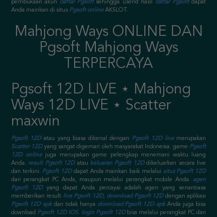
pembukaan akun
daftar Pgsoft
sehingga userid hasil
daftar Pgsoft
dapat
Anda mainkan di situs
Pgsoft online
AKSLOT.
Mahjong Ways ONLINE DAN
Pgsoft Mahjong Ways
TERPERCAYA
Pgsoft 12D LIVE ⋆ Mahjong
Ways 12D LIVE ⋆ Scatter
maxwin
Pgsoft 12D
atau yang biasa dikenal dengan
Pgsoft 12D live
merupakan
Scatter 12D
yang sangat digemari oleh masyarakat Indonesia. game
Pgsoft
12D online
juga merupakan game pelengkap menemani waktu luang
Anda.
result Pgsoft 12D
atau
keluaran Pgsoft 12D
dikeluarkan secara live
dan terkini.
Pgsoft 12D
dapat Anda mainkan baik melalui
situs Pgsoft 12D
dari perangkat PC Anda, maupun melalui perangkat mobile Anda.
agen
Pgsoft 12D
yang dapat Anda percayai adalah agen yang senantiasa
memberikan result
live Pgsoft 12D
,
download Pgsoft 12D
dengan aplikasi
Pgsoft 12D apk
dan tidak hanya
download Pgsoft 12D apk
Anda juga bisa
download
Pgsoft 12D IOS
.
login Pgsoft 12D
bisa melalui perangkat PC dan