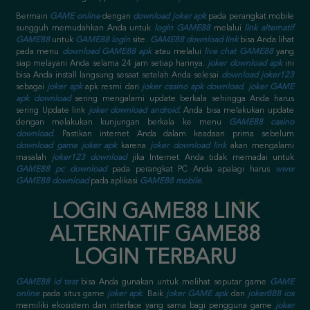
Bermain
GAME online
dengan
download joker apk
pada perangkat mobile
sungguh memudahkan Anda untuk
login GAME88
melalui
link alternatif
GAME88
untuk
GAME88 login
site.
GAME88 download link
bisa Anda lihat
pada menu
download GAME88 apk
atau melalui
live chat GAME88
yang
siap melayani Anda selama 24 jam setiap harinya.
joker download apk
ini
bisa Anda install langsung sesaat setelah Anda selesai
download joker123
sebagai
joker apk
apk resmi dari
joker casino apk download
.
joker GAME
apk download
sering mengalami update berkala sehingga Anda harus
sering Update link
joker download android
. Anda bisa melakukan update
dengan melakukan kunjungan berkala ke menu
GAME88 casino
download
. Pastikan internet Anda dalam keadaan prima sebelum
download game joker apk
karena
joker download link
akan mengalami
masalah
joker123 download
jika Internet Anda tidak memadai untuk
GAME88 pc download
pada perangkat PC Anda apalagi harus
www
GAME88 download
pada aplikasi
GAME88 mobile
.
LOGIN GAME88 LINK
ALTERNATIF GAME88
LOGIN TERBARU
GAME88 id test
bisa Anda gunakan untuk melihat seputar game
GAME
online
pada situs game
joker apk
. Baik
joker GAME apk
dan
joker888 ios
memiliki ekosistem dan interface yang sama bagi pengguna game
joker