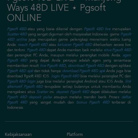
Ways 48D LIVE ⋆ Pgsoft
ONLINE
Pgsoft 48D
atau yang biasa dikenal dengan
Pgsoft 48D live
merupakan
Scatter 48D
yang sangat digemari oleh masyarakat Indonesia. game
Pgsoft
48D online
juga merupakan game pelengkap menemani waktu luang
Anda.
result Pgsoft 48D
atau
keluaran Pgsoft 48D
dikeluarkan secara live
dan terkini.
Pgsoft 48D
dapat Anda mainkan baik melalui
situs Pgsoft 48D
dari perangkat PC Anda, maupun melalui perangkat mobile Anda.
agen
Pgsoft 48D
yang dapat Anda percayai adalah agen yang senantiasa
memberikan result
live Pgsoft 48D
,
download Pgsoft 48D
dengan aplikasi
Pgsoft 48D apk
dan tidak hanya
download Pgsoft 48D apk
Anda juga bisa
download Pgsoft 48D IOS.
login Pgsoft 48D
bisa melalui perangkat PC dan
Pgsoft 48D login
juga bisa melalui perangkat Android atau IOS Anda.
link
alternatif Pgsoft 48D
terupdate setiap bulannya untuk membantu Anda
mengakses situs
Scatter
ini.
deposit Pgsoft 48D
dapat dilakukan melalui
Pgsoft 48D deposit pulsa
ataupun melalui transfer bank. Proses
daftar
Pgsoft 48D
yang sangat mudah dan
bonus Pgsoft 48D
terbesar di
Indonesia.
Kebijaksanaan
Platform